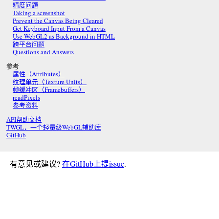
精度问题
Taking a screenshot
Prevent the Canvas Being Cleared
Get Keyboard Input From a Canvas
Use WebGL2 as Background in HTML
跨平台问题
Questions and Answers
参考
属性（Attributes）
纹理单元（Texture Units）
帧缓冲区（Framebuffers）
readPixels
参考资料
API帮助文档
TWGL，一个轻量级WebGL辅助库
GitHub
有意见或建议?
在GitHub上提issue
.