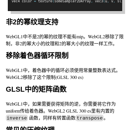
vec4 color 
=
 texture
(
someSampler2DArray
,
 vec3
(
u
,
 v
,
 slice
)
非2的幂纹理支持
WebGL1中不是2的幂的纹理不能有mip。WebGL2移除了限
制，非2的幂大小的纹理和2的幂大小的纹理一样工作。
移除着色器循环限制
WebGL1中，着色器中的循环必须使用常量整数表达式。
WebGL2移除了这个限制(GLSL 300 es)
GLSL中的矩阵函数
WebGL1中，如果需要获得矩阵的逆，你需要将它作为
uniform传给着色器。WebGL2 GLSL 300 es里有内置的
函数，同样有转置函数
。
inverse
transpose