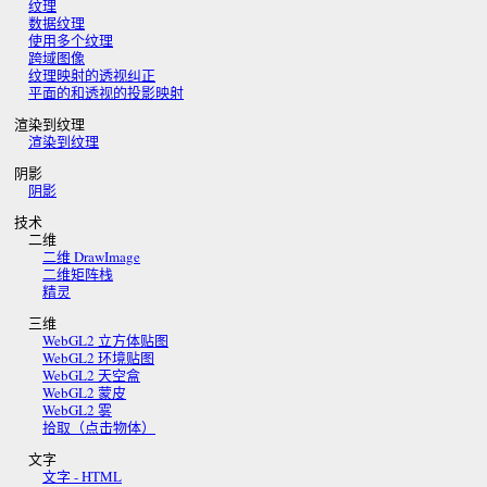
纹理
数据纹理
使用多个纹理
跨域图像
纹理映射的透视纠正
平面的和透视的投影映射
渲染到纹理
渲染到纹理
阴影
阴影
技术
二维
二维 DrawImage
二维矩阵栈
精灵
三维
WebGL2 立方体贴图
WebGL2 环境贴图
WebGL2 天空盒
WebGL2 蒙皮
WebGL2 雾
拾取（点击物体）
文字
文字 - HTML