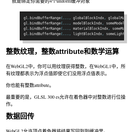
就是绑定你需要的4个uniform缓冲对象
gl
.
bindBufferRange
(...,
 globalBlockIndx
,
 globalMatri
gl
.
bindBufferRange
(...,
 modelBlockIndx
,
 someModelMat
gl
.
bindBufferRange
(...,
 materialBlockIndx
,
 someMater
gl
.
bindBufferRange
(...,
 lightBlockIndx
,
 someLightSet
整数纹理，整数attribute和数学运算
在WebGL2中，你可以用纹理获得整数，在WebGL1中，所
有纹理都表示为浮点值即使它们没用浮点值表示。
你也能有整数attribute。
最重要的是，GLSL 300 es允许在着色器中对整数进行位操
作。
数据回传
WebGL2允许顶点着色器将结果写回到到缓冲里。