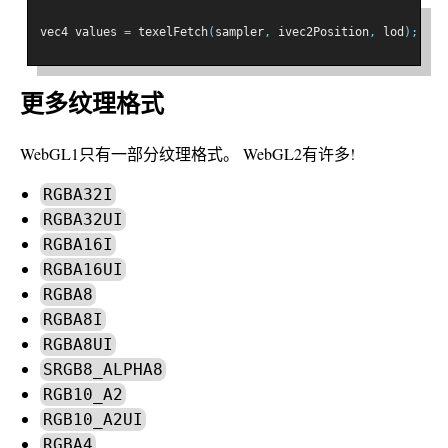
vec4 values 
=
 texelFetch
(
sampler
,
 ivec2Position
,
 lod
);
更多纹理格式
WebGL1只有一部分纹理格式。 WebGL2有许多!
RGBA32I
RGBA32UI
RGBA16I
RGBA16UI
RGBA8
RGBA8I
RGBA8UI
SRGB8_ALPHA8
RGB10_A2
RGB10_A2UI
RGBA4