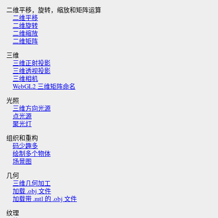
二维平移，旋转，缩放和矩阵运算
二维平移
二维旋转
二维缩放
二维矩阵
三维
三维正射投影
三维透视投影
三维相机
WebGL2 三维矩阵命名
光照
三维方向光源
点光源
聚光灯
组织和重构
码少趣多
绘制多个物体
场景图
几何
三维几何加工
加载 .obj 文件
加载带 .mtl 的 .obj 文件
纹理