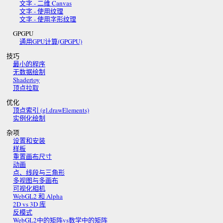
文字 - 二维 Canvas
文字 - 使用纹理
文字 - 使用字形纹理
GPGPU
通用GPU计算(GPGPU)
技巧
最小的程序
无数据绘制
Shadertoy
顶点拉取
优化
顶点索引 (gl.drawElements)
实例化绘制
杂项
设置和安装
样板
重置画布尺寸
动画
点、线段与三角形
多视图与多画布
可视化相机
WebGL2 和 Alpha
2D vs 3D 库
反模式
WebGL2中的矩阵vs数学中的矩阵