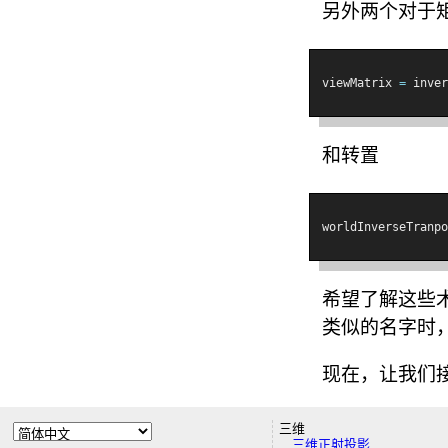
另外两个对于
viewMatrix 
=
 inver
和转置
worldInverseTranpo
希望了解这些
类似的名字时
现在，让我们
三维
三维正射投影