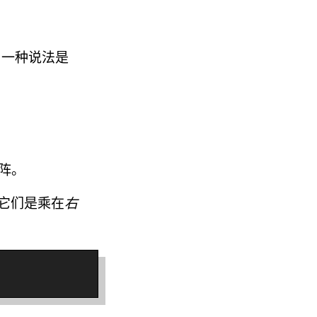
另一种说法是
阵。
它们是乘在
右