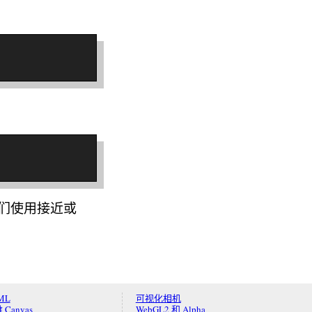
们使用接近或
ML
可视化相机
 Canvas
WebGL2 和 Alpha