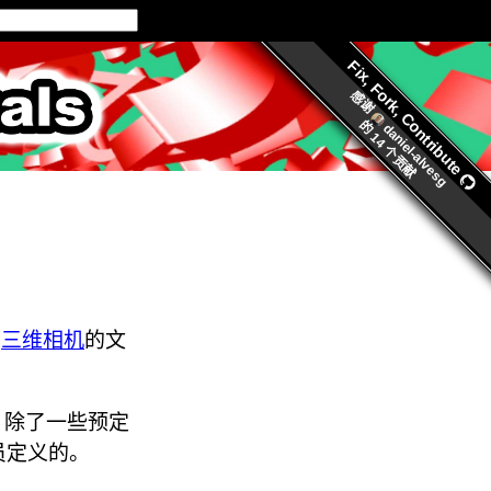
Fix, Fork, Contribute
ls.org
感谢
的
daniel-alvesg
14 个贡献
于
三维相机
的文
的。除了一些预定
员定义的。