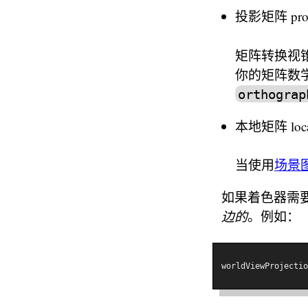
投影矩阵 projec
矩阵转换视
你的矩阵数
orthograp
本地矩阵 local
当使用
场景
如果着色器需
边的
。例如：
worldViewProjectio