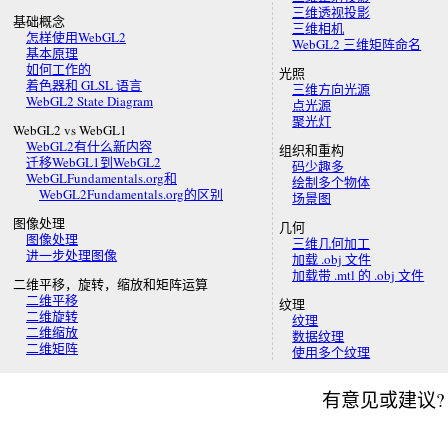
三维透视投影
基础概念
三维相机
怎样使用WebGL2
WebGL2 三维矩阵命名
基本原理
如何工作的
光照
着色器和 GLSL 语言
三维方向光源
WebGL2 State Diagram
点光源
聚光灯
WebGL2 vs WebGL1
WebGL2有什么新内容
组织和重构
迁移WebGL1到WebGL2
码少趣多
WebGLFundamentals.org和
绘制多个物体
WebGL2Fundamentals.org的区别
场景图
图像处理
几何
图像处理
三维几何加工
进一步处理图像
加载 .obj 文件
加载带 .mtl 的 .obj 文件
二维平移，旋转，缩放和矩阵运算
二维平移
纹理
二维旋转
纹理
二维缩放
数据纹理
二维矩阵
使用多个纹理
有意见或建议