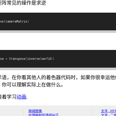
矩阵常见的操作是求逆
se
(
cameraMatrix
)
se 
=
 transpose
(
inverse
(
world
))
术语，在你看其他人的着色器代码时，如果你很幸运他
，你可以理解实际上在做什么。
接着学习
动画
.
跨域图像
文字 - HT
纹理映射的透视纠正
文字 - 二维