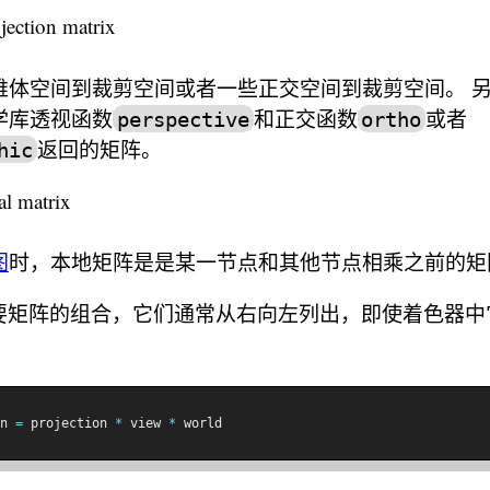
tion matrix
锥体空间到裁剪空间或者一些正交空间到裁剪空间。 
学库透视函数
和正交函数
或者
perspective
ortho
返回的矩阵。
hic
 matrix
图
时，本地矩阵是是某一节点和其他节点相乘之前的矩
要矩阵的组合，它们通常从右向左列出，即使着色器中
n 
=
 projection 
*
 view 
*
 world