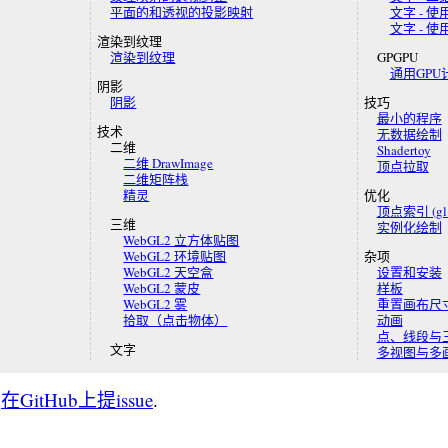
平面的和透视的投影映射
文字 - 
文字 - 
渲染到纹理
渲染到纹理
GPGPU
通用GPU计
阴影
阴影
技巧
最小的程序
技术
无数据绘制
二维
Shadertoy
二维 DrawImage
顶点拉取
二维矩阵栈
精灵
优化
顶点索引 (gl.d
三维
实例化绘制
WebGL2 立方体贴图
WebGL2 环境贴图
杂项
WebGL2 天空盒
设置和安装
WebGL2 蒙皮
样板
WebGL2 雾
重置画布尺
拾取（点击物体）
动画
点、线段与
文字
多视图与多
?
在GitHub上提issue
.