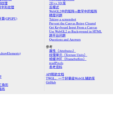
使用纹理
2D vs 3D 库
使用字形纹理
反模式
WebGL2中的矩阵vs数学中的矩阵
精度问题
算(GPGPU)
Taking a screenshot
Prevent the Canvas Being Cleared
Get Keyboard Input From a Canvas
Use WebGL2 as Background in HTML
跨平台问题
Questions and Answers
参考
属性（Attributes）
rawElements)
纹理单元（Texture Units）
帧缓冲区（Framebuffers）
readPixels
参考资料
API帮助文档
寸
TWGL，一个轻量级WebGL辅助库
GitHub
三角形
画布