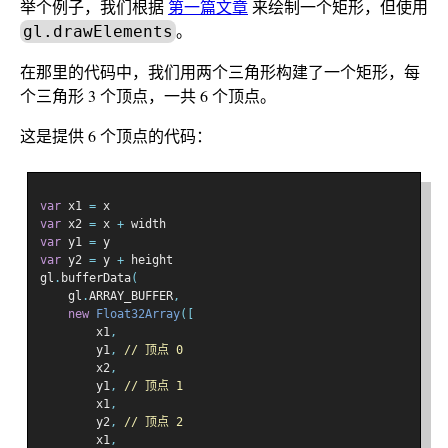
举个例子，我们根据
第一篇文章
来绘制一个矩形，但使用
。
gl.drawElements
在那里的代码中，我们用两个三角形构建了一个矩形，每
个三角形 3 个顶点，一共 6 个顶点。
这是提供 6 个顶点的代码：
var
 x1 
=
 x
var
 x2 
=
 x 
+
 width
var
 y1 
=
 y
var
 y2 
=
 y 
+
 height
gl
.
bufferData
(
    gl
.
ARRAY_BUFFER
,
new
Float32Array
([
        x1
,
        y1
,
// 顶点 0
        x2
,
        y1
,
// 顶点 1
        x1
,
        y2
,
// 顶点 2
        x1
,