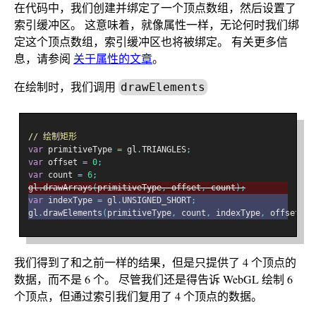
在代码中，我们创建并绑定了一个顶点数组，然后设置了
索引缓冲区。 这意味着，就像属性一样，无论何时我们绑
定这个顶点数组，索引缓冲区也将被绑定。 有关更多信
息，请参阅
关于属性的文章
。
在绘制时，我们调用
drawElements
// 绘制矩形
var
 primitiveType 
=
 gl
.
TRIANGLES
;
var
 offset 
=
0
;
var
 count 
=
6
;
gl
.
drawArrays
(
primitiveType
,
 offset
,
 count
);
var
 indexType 
=
 gl
.
UNSIGNED_SHORT
;
gl
.
drawElements
(
primitiveType
,
 count
,
 indexType
,
 offset
);
我们得到了和之前一样的结果，但是只提供了 4 个顶点的
数据，而不是 6 个。 尽管我们还是得告诉 WebGL 绘制 6
个顶点，但通过索引我们复用了 4 个顶点的数据。