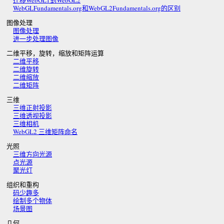
迁移WebGL1到WebGL2
WebGLFundamentals.org和WebGL2Fundamentals.org的区别
图像处理
图像处理
进一步处理图像
二维平移，旋转，缩放和矩阵运算
二维平移
二维旋转
二维缩放
二维矩阵
三维
三维正射投影
三维透视投影
三维相机
WebGL2 三维矩阵命名
光照
三维方向光源
点光源
聚光灯
组织和重构
码少趣多
绘制多个物体
场景图
几何