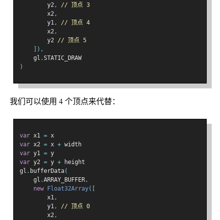
        y2
,
// 顶点 3
        x2
,
        y1
,
// 顶点 4
        x2
,
        y2 
// 顶点 5
]),
    gl
.
STATIC_DRAW
)
我们可以使用 4 个顶点来代替：
var
 x1 
=
 x
var
 x2 
=
 x 
+
 width
var
 y1 
=
 y
var
 y2 
=
 y 
+
 height
gl
.
bufferData
(
    gl
.
ARRAY_BUFFER
,
new
Float32Array
([
        x1
,
        y1
,
// 顶点 0
        x2
,