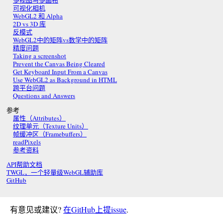
多视图与多画布
可视化相机
WebGL2 和 Alpha
2D vs 3D 库
反模式
WebGL2中的矩阵vs数学中的矩阵
精度问题
Taking a screenshot
Prevent the Canvas Being Cleared
Get Keyboard Input From a Canvas
Use WebGL2 as Background in HTML
跨平台问题
Questions and Answers
参考
属性（Attributes）
纹理单元（Texture Units）
帧缓冲区（Framebuffers）
readPixels
参考资料
API帮助文档
TWGL，一个轻量级WebGL辅助库
GitHub
有意见或建议?
在GitHub上提issue
.