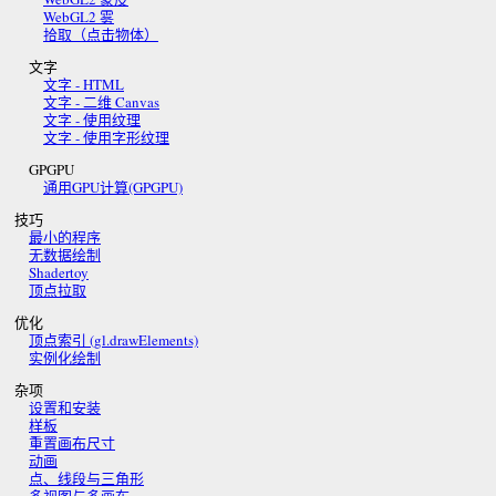
WebGL2 雾
拾取（点击物体）
文字
文字 - HTML
文字 - 二维 Canvas
文字 - 使用纹理
文字 - 使用字形纹理
GPGPU
通用GPU计算(GPGPU)
技巧
最小的程序
无数据绘制
Shadertoy
顶点拉取
优化
顶点索引 (gl.drawElements)
实例化绘制
杂项
设置和安装
样板
重置画布尺寸
动画
点、线段与三角形