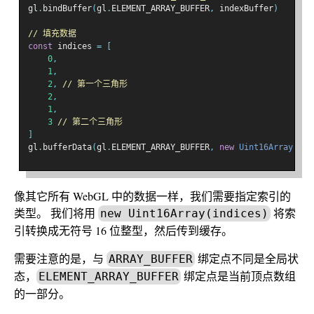
gl
.
bindBuffer
(
gl
.
ELEMENT_ARRAY_BUFFER
,
 indexBuffer
)
// 填充数据
const
 indices 
=
[
0
,
1
,
2
,
// 第一个三角形
2
,
1
,
3
// 第二个三角形
]
gl
.
bufferData
(
gl
.
ELEMENT_ARRAY_BUFFER
,
new
Uint16Array
(
ind
像其它所有 WebGL 中的数据一样，我们需要指定索引的
类型。 我们将用
将索
new Uint16Array(indices)
引转换成无符号 16 位整型，然后传到缓存。
需要注意的是，与
绑定点不同是全局状
ARRAY_BUFFER
态，
绑定点是当前顶点数组
ELEMENT_ARRAY_BUFFER
的一部分。