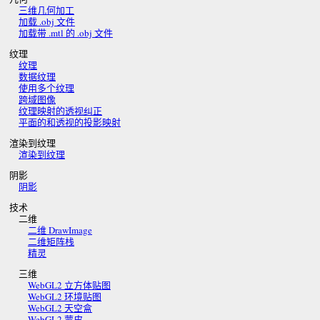
三维几何加工
加载 .obj 文件
加载带 .mtl 的 .obj 文件
纹理
纹理
数据纹理
使用多个纹理
跨域图像
纹理映射的透视纠正
平面的和透视的投影映射
渲染到纹理
渲染到纹理
阴影
阴影
技术
二维
二维 DrawImage
二维矩阵栈
精灵
三维
WebGL2 立方体贴图
WebGL2 环境贴图
WebGL2 天空盒
WebGL2 蒙皮