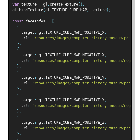
var
 texture 
=
 gl
.
createTexture
();
gl
.
bindTexture
(
gl
.
TEXTURE_CUBE_MAP
,
 texture
);
const
 faceInfos 
=
[
{
    target
:
 gl
.
TEXTURE_CUBE_MAP_POSITIVE_X
,
    url
:
'resources/images/computer-history-museum/pos-x.j
},
{
    target
:
 gl
.
TEXTURE_CUBE_MAP_NEGATIVE_X
,
    url
:
'resources/images/computer-history-museum/neg-x.j
},
{
    target
:
 gl
.
TEXTURE_CUBE_MAP_POSITIVE_Y
,
    url
:
'resources/images/computer-history-museum/pos-y.j
},
{
    target
:
 gl
.
TEXTURE_CUBE_MAP_NEGATIVE_Y
,
    url
:
'resources/images/computer-history-museum/neg-y.j
},
{
    target
:
 gl
.
TEXTURE_CUBE_MAP_POSITIVE_Z
,
    url
:
'resources/images/computer-history-museum/pos-z.j
},
{