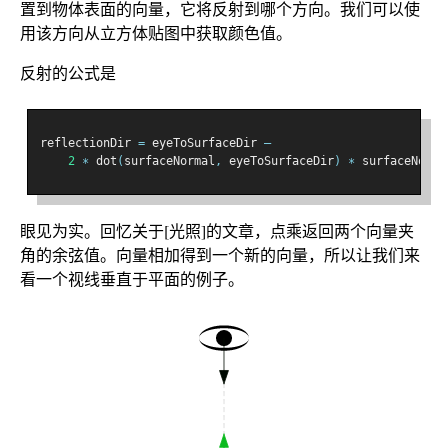
置到物体表面的向量，它将反射到哪个方向。我们可以使
用该方向从立方体贴图中获取颜色值。
反射的公式是
reflectionDir 
=
 eyeToSurfaceDir 
–
2
∗
 dot
(
surfaceNormal
,
 eyeToSurfaceDir
)
∗
 surfaceNorma
眼见为实。回忆关于[光照]的文章，点乘返回两个向量夹
角的余弦值。向量相加得到一个新的向量，所以让我们来
看一个视线垂直于平面的例子。