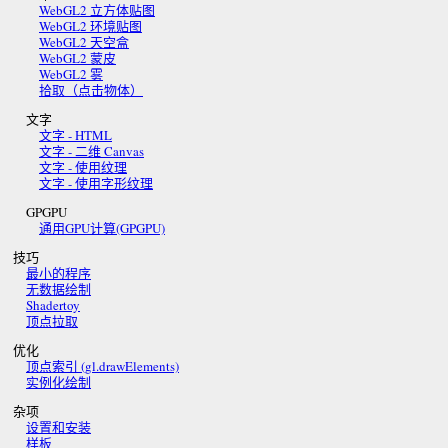
WebGL2 立方体贴图
WebGL2 环境贴图
WebGL2 天空盒
WebGL2 蒙皮
WebGL2 雾
拾取（点击物体）
文字
文字 - HTML
文字 - 二维 Canvas
文字 - 使用纹理
文字 - 使用字形纹理
GPGPU
通用GPU计算(GPGPU)
技巧
最小的程序
无数据绘制
Shadertoy
顶点拉取
优化
顶点索引 (gl.drawElements)
实例化绘制
杂项
设置和安装
样板