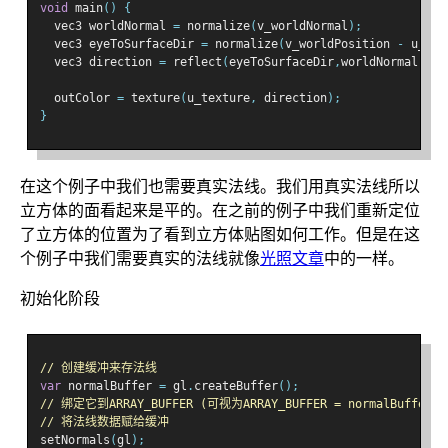
void
 main
()
{
  vec3 worldNormal 
=
 normalize
(
v_worldNormal
);
  vec3 eyeToSurfaceDir 
=
 normalize
(
v_worldPosition 
-
 u_wor
  vec3 direction 
=
 reflect
(
eyeToSurfaceDir
,
worldNormal
);
  outColor 
=
 texture
(
u_texture
,
 direction
);
}
在这个例子中我们也需要真实法线。我们用真实法线所以
立方体的面看起来是平的。在之前的例子中我们重新定位
了立方体的位置为了看到立方体贴图如何工作。但是在这
个例子中我们需要真实的法线就像
光照文章
中的一样。
初始化阶段
// 创建缓冲来存法线
var
 normalBuffer 
=
 gl
.
createBuffer
();
// 绑定它到ARRAY_BUFFER (可视为ARRAY_BUFFER = normalBuffer)
// 将法线数据赋给缓冲
setNormals
(
gl
);