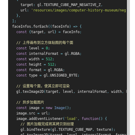
    target
:
 gl
.
TEXTURE_CUBE_MAP_NEGATIVE_Z
,
    url
:
'resources/images/computer-history-museum/neg-z.j
},
];
faceInfos
.
forEach
((
faceInfo
)
=>
{
const
{
target
,
 url
}
=
 faceInfo
;
// 上传画布到立方体贴图的每个面
const
 level 
=
0
;
const
 internalFormat 
=
 gl
.
RGBA
;
const
 width 
=
512
;
const
 height 
=
512
;
const
 format 
=
 gl
.
RGBA
;
const
 type 
=
 gl
.
UNSIGNED_BYTE
;
// 设置每个面，使其立即可渲染
  gl
.
texImage2D
(
target
,
 level
,
 internalFormat
,
 width
,
 heig
// 异步加载图片
const
 image 
=
new
Image
();
  image
.
src 
=
 url
;
  image
.
addEventListener
(
'load'
,
function
()
{
// 图片加载完成将其拷贝到纹理
    gl
.
bindTexture
(
gl
.
TEXTURE_CUBE_MAP
,
 texture
);