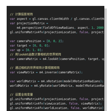
// 计算投影矩阵
var
 aspect 
=
 gl
.
canvas
.
clientWidth 
/
 gl
.
canvas
.
clientHeigh
var
 projectionMatrix 
=
    m4
.
perspective
(
fieldOfViewRadians
,
 aspect
,
1
,
2000
);
gl
.
uniformMatrix4fv
(
projectionLocation
,
false
,
 projectionM
var
 cameraPosition 
=
[
0
,
0
,
2
];
var
 target 
=
[
0
,
0
,
0
];
var
 up 
=
[
0
,
1
,
0
];
// 用lookAt函数计算相机的世界矩阵
var
 cameraMatrix 
=
 m4
.
lookAt
(
cameraPosition
,
 target
,
 up
);
// 通过相机的世界矩阵计算视图矩阵
var
 viewMatrix 
=
 m4
.
inverse
(
cameraMatrix
);
var
 worldMatrix 
=
 m4
.
xRotation
(
modelXRotationRadians
);
worldMatrix 
=
 m4
.
yRotate
(
worldMatrix
,
 modelYRotationRadian
// 设置全局变量
gl
.
uniformMatrix4fv
(
projectionLocation
,
false
,
 projectionM
gl
.
uniformMatrix4fv
(
viewLocation
,
false
,
 viewMatrix
);
gl
.
uniformMatrix4fv
(
worldLocation
,
false
,
 worldMatrix
);