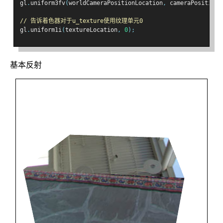
gl
.
uniform3fv
(
worldCameraPositionLocation
,
 cameraPosition
)
// 告诉着色器对于u_texture使用纹理单元0
gl
.
uniform1i
(
textureLocation
,
0
);
基本反射