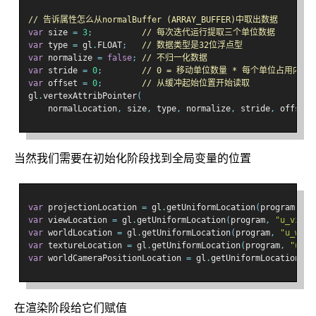
// 告诉属性怎么从normalBuffer (ARRAY_BUFFER)中取出数据
var
 size 
=
3
;
// 每次迭代运行提取三个单位数据
var
 type 
=
 gl
.
FLOAT
;
// 数据类型是32位浮点型
var
 normalize 
=
false
;
// 不归一化数据
var
 stride 
=
0
;
// 0 = 移动单位数量 * 每个单位占用内存siz
var
 offset 
=
0
;
// 从缓冲起始位置开始读取
gl
.
vertexAttribPointer
(
    normalLocation
,
 size
,
 type
,
 normalize
,
 stride
,
 offset
)
当然我们需要在初始化阶段找到全局变量的位置
var
 projectionLocation 
=
 gl
.
getUniformLocation
(
program
,
"u
var
 viewLocation 
=
 gl
.
getUniformLocation
(
program
,
"u_view"
var
 worldLocation 
=
 gl
.
getUniformLocation
(
program
,
"u_worl
var
 textureLocation 
=
 gl
.
getUniformLocation
(
program
,
"u_te
var
 worldCameraPositionLocation 
=
 gl
.
getUniformLocation
(
pr
在渲染阶段给它们赋值