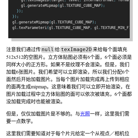
    gl
.
texImage2D
(
target
,
 level
,
 internalFormat
,
 format
,
 t
    gl
.
generateMipmap
(
gl
.
TEXTURE_CUBE_MAP
);
});
});
gl
.
generateMipmap
(
gl
.
TEXTURE_CUBE_MAP
);
gl
.
texParameteri
(
gl
.
TEXTURE_CUBE_MAP
,
 gl
.
TEXTURE_MIN_FILTE
注意我们通过传
给
来给每个面填充
null
texImage2D
512x512的空图片。立方体贴图必须有6个面，6个面必须是
同样大小的正方形。如果不是纹理不会渲染。但是，我们
加载6张图片。我们希望可以立即渲染，所以我们分配6个
面然后开始加载图片。当每个图片加载完成再上传到相应
的面再生成mipmap。这意味着我们可以立即开始渲染，在
图片加载过程中立方体贴图的面可以依次被填充，6个面都
没加载完成时也能被渲染。
但是，仅仅加载图片是不够的。与
光照
一样，这里我们需
要一点数学。
这里我们需要知道对于每个片元给定一个从视点／相机位