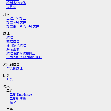
绘制多个物体
场景图
几何
三维几何加工
加载 .obj 文件
加载带 .mtl 的 .obj 文件
纹理
纹理
数据纹理
使用多个纹理
跨域图像
纹理映射的透视纠正
平面的和透视的投影映射
渲染到纹理
渲染到纹理
阴影
阴影
技术
二维
二维 DrawImage
二维矩阵栈
精灵
三维