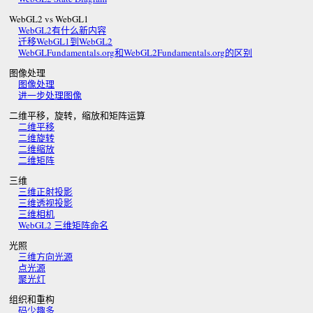
WebGL2 vs WebGL1
WebGL2有什么新内容
迁移WebGL1到WebGL2
WebGLFundamentals.org和WebGL2Fundamentals.org的区别
图像处理
图像处理
进一步处理图像
二维平移，旋转，缩放和矩阵运算
二维平移
二维旋转
二维缩放
二维矩阵
三维
三维正射投影
三维透视投影
三维相机
WebGL2 三维矩阵命名
光照
三维方向光源
点光源
聚光灯
组织和重构
码少趣多