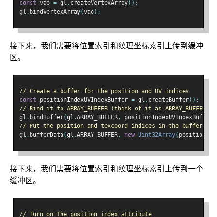
const
 vao 
=
 gl
.
createVertexArray
();
gl
.
bindVertexArray
(
vao
);
接下来，我们需要将位置索引和纹理坐标索引上传到缓冲
区。
// Create a buffer for the position and UV indices
const
 positionIndexUVIndexBuffer 
=
 gl
.
createBuffer
();
// Bind it to ARRAY_BUFFER (think of it as ARRAY_BUFFER = 
gl
.
bindBuffer
(
gl
.
ARRAY_BUFFER
,
 positionIndexUVIndexBuffer
)
// Put the position and texcoord indices in the buffer
gl
.
bufferData
(
gl
.
ARRAY_BUFFER
,
new
Uint32Array
(
positionInd
接下来，我们需要将位置索引和纹理坐标索引上传到一个
缓冲区。
// Turn on the position index attribute