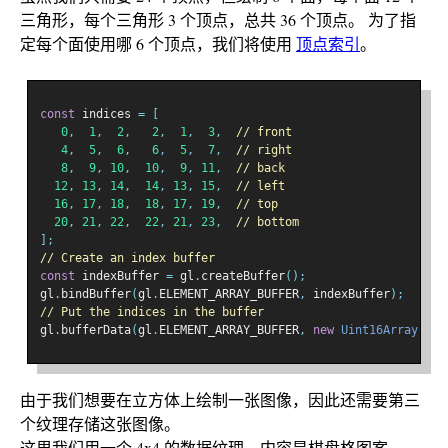
三角形，每个三角形 3 个顶点，总共 36 个顶点。 为了指
定每个面使用哪 6 个顶点，我们将使用
顶点索引
。
const
 indices 
=
[
0
,
1
,
2
,
2
,
1
,
3
,
// front
4
,
5
,
6
,
6
,
5
,
7
,
// right
8
,
9
,
10
,
10
,
9
,
11
,
// back
12
,
13
,
14
,
14
,
13
,
15
,
// left
16
,
17
,
18
,
18
,
17
,
19
,
// top
20
,
21
,
22
,
22
,
21
,
23
,
// bottom
];
// Create an index buffer
const
 indexBuffer 
=
 gl
.
createBuffer
();
gl
.
bindBuffer
(
gl
.
ELEMENT_ARRAY_BUFFER
,
 indexBuffer
);
// Put the indices in the buffer
gl
.
bufferData
(
gl
.
ELEMENT_ARRAY_BUFFER
,
new
Uint16Array
(
ind
由于我们想要在立方体上绘制一张图像，因此还需要第三
个纹理存储这张图像。
这里我们用一个 4x4 的数据纹理，内容是棋盘格图案。