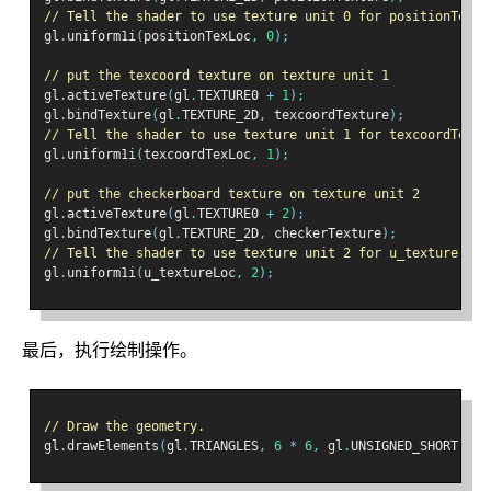
// Tell the shader to use texture unit 0 for positionTextu
gl
.
uniform1i
(
positionTexLoc
,
0
);
// put the texcoord texture on texture unit 1
gl
.
activeTexture
(
gl
.
TEXTURE0 
+
1
);
gl
.
bindTexture
(
gl
.
TEXTURE_2D
,
 texcoordTexture
);
// Tell the shader to use texture unit 1 for texcoordTextu
gl
.
uniform1i
(
texcoordTexLoc
,
1
);
// put the checkerboard texture on texture unit 2
gl
.
activeTexture
(
gl
.
TEXTURE0 
+
2
);
gl
.
bindTexture
(
gl
.
TEXTURE_2D
,
 checkerTexture
);
// Tell the shader to use texture unit 2 for u_texture
gl
.
uniform1i
(
u_textureLoc
,
2
);
最后，执行绘制操作。
// Draw the geometry.
gl
.
drawElements
(
gl
.
TRIANGLES
,
6
*
6
,
 gl
.
UNSIGNED_SHORT
,
0
)