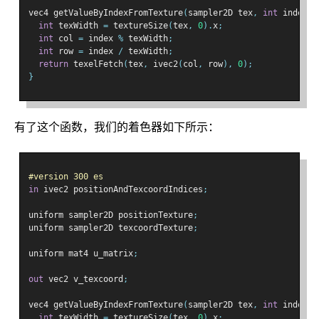
vec4 getValueByIndexFromTexture
(
sampler2D tex
,
int
 index
)
int
 texWidth 
=
 textureSize
(
tex
,
0
).
x
;
int
 col 
=
 index 
%
 texWidth
;
int
 row 
=
 index 
/
 texWidth
;
return
 texelFetch
(
tex
,
 ivec2
(
col
,
 row
),
0
);
}
有了这个函数，我们的着色器如下所示：
#version 300 es
in
 ivec2 positionAndTexcoordIndices
;
uniform sampler2D positionTexture
;
uniform sampler2D texcoordTexture
;
uniform mat4 u_matrix
;
out
 vec2 v_texcoord
;
vec4 getValueByIndexFromTexture
(
sampler2D tex
,
int
 index
)
int
 texWidth 
=
 textureSize
(
tex
,
0
).
x
;