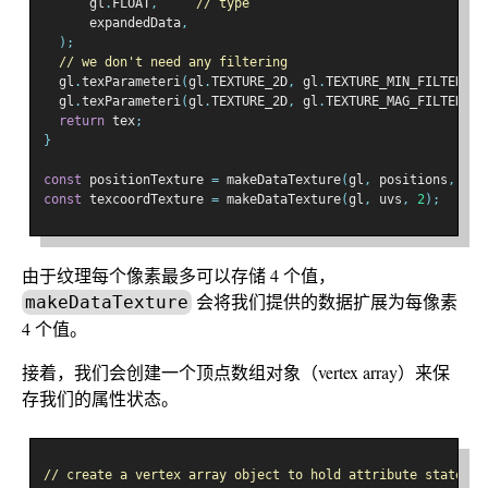
      gl
.
FLOAT
,
// type
      expandedData
,
);
// we don't need any filtering
  gl
.
texParameteri
(
gl
.
TEXTURE_2D
,
 gl
.
TEXTURE_MIN_FILTER
,
 g
  gl
.
texParameteri
(
gl
.
TEXTURE_2D
,
 gl
.
TEXTURE_MAG_FILTER
,
 g
return
 tex
;
}
const
 positionTexture 
=
 makeDataTexture
(
gl
,
 positions
,
3
);
const
 texcoordTexture 
=
 makeDataTexture
(
gl
,
 uvs
,
2
);
由于纹理每个像素最多可以存储 4 个值，
会将我们提供的数据扩展为每像素
makeDataTexture
4 个值。
接着，我们会创建一个顶点数组对象（vertex array）来保
存我们的属性状态。
// create a vertex array object to hold attribute state