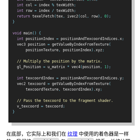
int
 col 
=
 index 
%
 texWidth
;
int
 row 
=
 index 
/
 texWidth
;
return
 texelFetch
(
tex
,
 ivec2
(
col
,
 row
),
0
);
}
void
 main
()
{
int
 positionIndex 
=
 positionAndTexcoordIndices
.
x
;
  vec3 position 
=
 getValueByIndexFromTexture
(
      positionTexture
,
 positionIndex
).
xyz
;
// Multiply the position by the matrix.
  gl_Position 
=
 u_matrix 
*
 vec4
(
position
,
1
);
int
 texcoordIndex 
=
 positionAndTexcoordIndices
.
y
;
  vec2 texcoord 
=
 getValueByIndexFromTexture
(
      texcoordTexture
,
 texcoordIndex
).
xy
;
// Pass the texcoord to the fragment shader.
  v_texcoord 
=
 texcoord
;
}
在底部，它实际上和我们在
纹理
中使用的着色器是一样