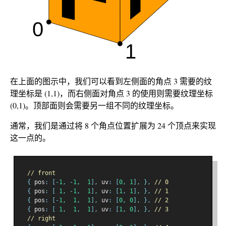
在上面的图示中，我们可以看到左侧面的角点 3 需要的纹
理坐标是 (1,1)，而右侧面对角点 3 的使用则需要纹理坐标
(0,1)。顶部面则会需要另一组不同的纹理坐标。
通常，我们是通过将 8 个角点位置扩展为 24 个顶点来实现
这一点的。
// front
{
 pos
:
[-
1
,
-
1
,
1
],
 uv
:
[
0
,
1
],
},
// 0
{
 pos
:
[
1
,
-
1
,
1
],
 uv
:
[
1
,
1
],
},
// 1
{
 pos
:
[-
1
,
1
,
1
],
 uv
:
[
0
,
0
],
},
// 2
{
 pos
:
[
1
,
1
,
1
],
 uv
:
[
1
,
0
],
},
// 3
// right