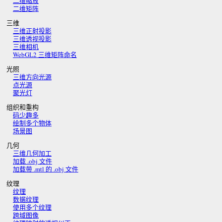
二维缩放
二维矩阵
三维
三维正射投影
三维透视投影
三维相机
WebGL2 三维矩阵命名
光照
三维方向光源
点光源
聚光灯
组织和重构
码少趣多
绘制多个物体
场景图
几何
三维几何加工
加载 .obj 文件
加载带 .mtl 的 .obj 文件
纹理
纹理
数据纹理
使用多个纹理
跨域图像