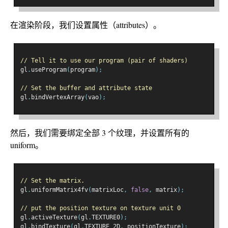
在渲染阶段，我们设置属性（attributes）。
// Tell it to use our program (pair of shaders)
gl
.
useProgram
(
program
);
// Set the buffer and attribute state
gl
.
bindVertexArray
(
vao
);
然后，我们需要绑定全部 3 个纹理，并设置所有的
uniform。
// Set the matrix.
gl
.
uniformMatrix4fv
(
matrixLoc
,
false
,
 matrix
);
// put the position texture on texture unit 0
gl
.
activeTexture
(
gl
.
TEXTURE0
);
gl
.
bindTexture
(
gl
.
TEXTURE_2D
,
 positionTexture
);