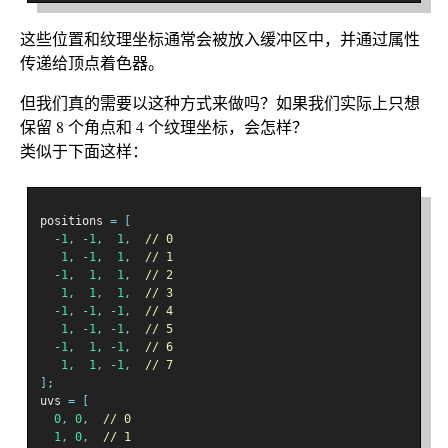
这些位置和纹理坐标通常会被放入缓冲区中，并通过属性
传递给顶点着色器。
但我们真的需要以这种方式来做吗？如果我们实际上只想
保留 8 个角点和 4 个纹理坐标，会怎样？
类似于下面这样：
positions 
=
[
-
1
,
-
1
,
1
,
// 0
1
,
-
1
,
1
,
// 1
-
1
,
1
,
1
,
// 2
1
,
1
,
1
,
// 3
-
1
,
-
1
,
-
1
,
// 4
1
,
-
1
,
-
1
,
// 5
-
1
,
1
,
-
1
,
// 6
1
,
1
,
-
1
,
// 7
];
uvs 
=
[
0
,
0
,
// 0
1
,
0
,
// 1