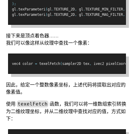
);
gl
.
texParameteri
(
gl
.
TEXTURE_2D
,
 gl
.
TEXTURE_MIN_FILTER
,
 gl
.
gl
.
texParameteri
(
gl
.
TEXTURE_2D
,
 gl
.
TEXTURE_MAG_FILTER
,
 gl
.
接下来是顶点着色器……
我们可以像这样从纹理中查找一个像素：
vec4 color 
=
 texelFetch
(
sampler2D tex
,
 ivec2 pixelCoord
,
i
因此，给定一个整数像素坐标，上述代码将提取出对应的
像素值。
使用
函数，我们可以将一维数组索引转换
texelFetch
为二维纹理坐标，并从二维纹理中查找对应的值，方式如
下：