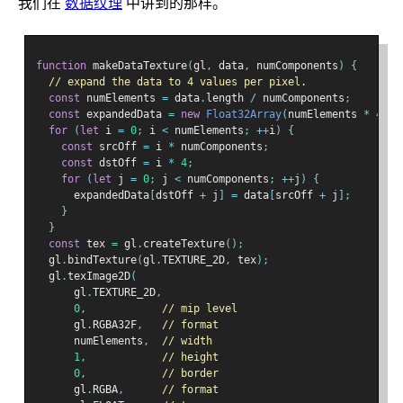
我们在
数据纹理
中讲到的那样。
function
 makeDataTexture
(
gl
,
 data
,
 numComponents
)
{
// expand the data to 4 values per pixel.
const
 numElements 
=
 data
.
length 
/
 numComponents
;
const
 expandedData 
=
new
Float32Array
(
numElements 
*
4
);
for
(
let
 i 
=
0
;
 i 
<
 numElements
;
++
i
)
{
const
 srcOff 
=
 i 
*
 numComponents
;
const
 dstOff 
=
 i 
*
4
;
for
(
let
 j 
=
0
;
 j 
<
 numComponents
;
++
j
)
{
      expandedData
[
dstOff 
+
 j
]
=
 data
[
srcOff 
+
 j
];
}
}
const
 tex 
=
 gl
.
createTexture
();
  gl
.
bindTexture
(
gl
.
TEXTURE_2D
,
 tex
);
  gl
.
texImage2D
(
      gl
.
TEXTURE_2D
,
0
,
// mip level
      gl
.
RGBA32F
,
// format
      numElements
,
// width
1
,
// height
0
,
// border
      gl
.
RGBA
,
// format