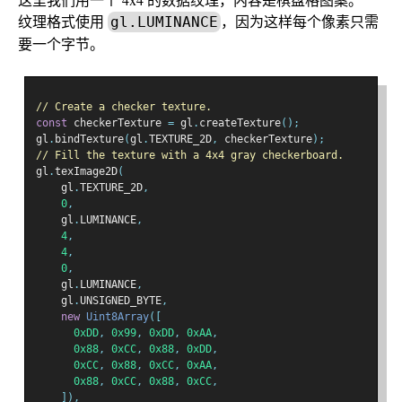
纹理格式使用
，因为这样每个像素只需
gl.LUMINANCE
要一个字节。
// Create a checker texture.
const
 checkerTexture 
=
 gl
.
createTexture
();
gl
.
bindTexture
(
gl
.
TEXTURE_2D
,
 checkerTexture
);
// Fill the texture with a 4x4 gray checkerboard.
gl
.
texImage2D
(
    gl
.
TEXTURE_2D
,
0
,
    gl
.
LUMINANCE
,
4
,
4
,
0
,
    gl
.
LUMINANCE
,
    gl
.
UNSIGNED_BYTE
,
new
Uint8Array
([
0xDD
,
0x99
,
0xDD
,
0xAA
,
0x88
,
0xCC
,
0x88
,
0xDD
,
0xCC
,
0x88
,
0xCC
,
0xAA
,
0x88
,
0xCC
,
0x88
,
0xCC
,
]),