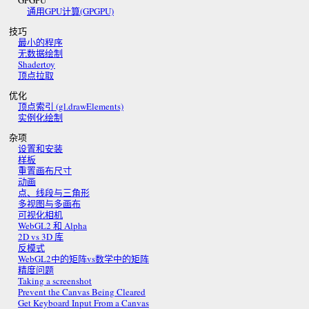
GPGPU
通用GPU计算(GPGPU)
技巧
最小的程序
无数据绘制
Shadertoy
顶点拉取
优化
顶点索引 (gl.drawElements)
实例化绘制
杂项
设置和安装
样板
重置画布尺寸
动画
点、线段与三角形
多视图与多画布
可视化相机
WebGL2 和 Alpha
2D vs 3D 库
反模式
WebGL2中的矩阵vs数学中的矩阵
精度问题
Taking a screenshot
Prevent the Canvas Being Cleared
Get Keyboard Input From a Canvas