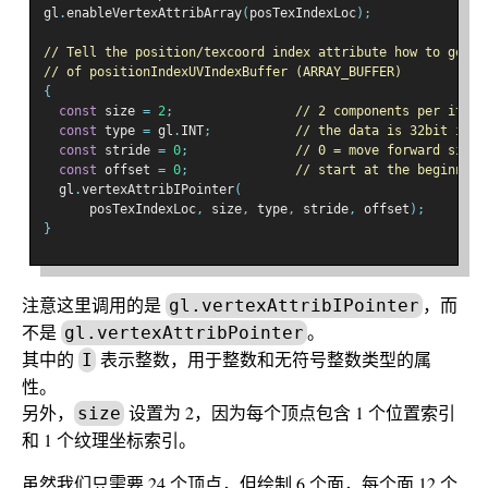
gl
.
enableVertexAttribArray
(
posTexIndexLoc
);
// Tell the position/texcoord index attribute how to get d
// of positionIndexUVIndexBuffer (ARRAY_BUFFER)
{
const
 size 
=
2
;
// 2 components per itera
const
 type 
=
 gl
.
INT
;
// the data is 32bit inte
const
 stride 
=
0
;
// 0 = move forward size 
const
 offset 
=
0
;
// start at the beginning
  gl
.
vertexAttribIPointer
(
      posTexIndexLoc
,
 size
,
 type
,
 stride
,
 offset
);
}
注意这里调用的是
，而
gl.vertexAttribIPointer
不是
。
gl.vertexAttribPointer
其中的
表示整数，用于整数和无符号整数类型的属
I
性。
另外，
设置为 2，因为每个顶点包含 1 个位置索引
size
和 1 个纹理坐标索引。
虽然我们只需要 24 个顶点，但绘制 6 个面，每个面 12 个