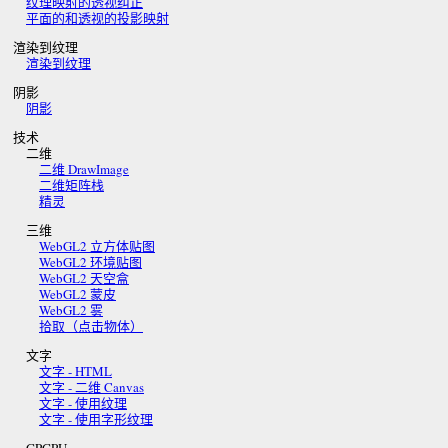
纹理映射的透视纠正
平面的和透视的投影映射
渲染到纹理
渲染到纹理
阴影
阴影
技术
二维
二维 DrawImage
二维矩阵栈
精灵
三维
WebGL2 立方体贴图
WebGL2 环境贴图
WebGL2 天空盒
WebGL2 蒙皮
WebGL2 雾
拾取（点击物体）
文字
文字 - HTML
文字 - 二维 Canvas
文字 - 使用纹理
文字 - 使用字形纹理