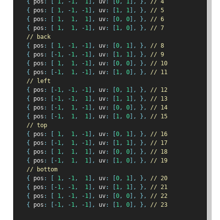
{
 pos
:
[
1
,
-
1
,
1
],
 uv
:
[
0
,
1
],
},
// 4
{
 pos
:
[
1
,
-
1
,
-
1
],
 uv
:
[
1
,
1
],
},
// 5
{
 pos
:
[
1
,
1
,
1
],
 uv
:
[
0
,
0
],
},
// 6
{
 pos
:
[
1
,
1
,
-
1
],
 uv
:
[
1
,
0
],
},
// 7
// back
{
 pos
:
[
1
,
-
1
,
-
1
],
 uv
:
[
0
,
1
],
},
// 8
{
 pos
:
[-
1
,
-
1
,
-
1
],
 uv
:
[
1
,
1
],
},
// 9
{
 pos
:
[
1
,
1
,
-
1
],
 uv
:
[
0
,
0
],
},
// 10
{
 pos
:
[-
1
,
1
,
-
1
],
 uv
:
[
1
,
0
],
},
// 11
// left
{
 pos
:
[-
1
,
-
1
,
-
1
],
 uv
:
[
0
,
1
],
},
// 12
{
 pos
:
[-
1
,
-
1
,
1
],
 uv
:
[
1
,
1
],
},
// 13
{
 pos
:
[-
1
,
1
,
-
1
],
 uv
:
[
0
,
0
],
},
// 14
{
 pos
:
[-
1
,
1
,
1
],
 uv
:
[
1
,
0
],
},
// 15
// top
{
 pos
:
[
1
,
1
,
-
1
],
 uv
:
[
0
,
1
],
},
// 16
{
 pos
:
[-
1
,
1
,
-
1
],
 uv
:
[
1
,
1
],
},
// 17
{
 pos
:
[
1
,
1
,
1
],
 uv
:
[
0
,
0
],
},
// 18
{
 pos
:
[-
1
,
1
,
1
],
 uv
:
[
1
,
0
],
},
// 19
// bottom
{
 pos
:
[
1
,
-
1
,
1
],
 uv
:
[
0
,
1
],
},
// 20
{
 pos
:
[-
1
,
-
1
,
1
],
 uv
:
[
1
,
1
],
},
// 21
{
 pos
:
[
1
,
-
1
,
-
1
],
 uv
:
[
0
,
0
],
},
// 22
{
 pos
:
[-
1
,
-
1
,
-
1
],
 uv
:
[
1
,
0
],
},
// 23