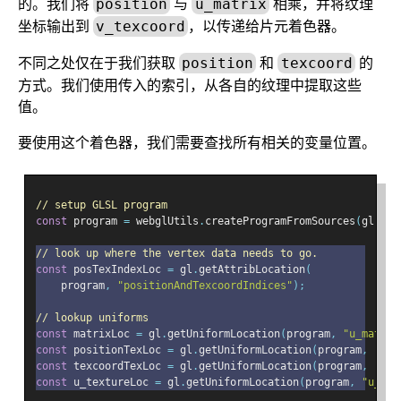
的。我们将
与
相乘，并将纹理
position
u_matrix
坐标输出到
，以传递给片元着色器。
v_texcoord
不同之处仅在于我们获取
和
的
position
texcoord
方式。我们使用传入的索引，从各自的纹理中提取这些
值。
要使用这个着色器，我们需要查找所有相关的变量位置。
// setup GLSL program
const
 program 
=
 webglUtils
.
createProgramFromSources
(
gl
,
[
v
// look up where the vertex data needs to go.
const
 posTexIndexLoc 
=
 gl
.
getAttribLocation
(
    program
,
"positionAndTexcoordIndices"
);
// lookup uniforms
const
 matrixLoc 
=
 gl
.
getUniformLocation
(
program
,
"u_matrix
const
 positionTexLoc 
=
 gl
.
getUniformLocation
(
program
,
"pos
const
 texcoordTexLoc 
=
 gl
.
getUniformLocation
(
program
,
"tex
const
 u_textureLoc 
=
 gl
.
getUniformLocation
(
program
,
"u_tex