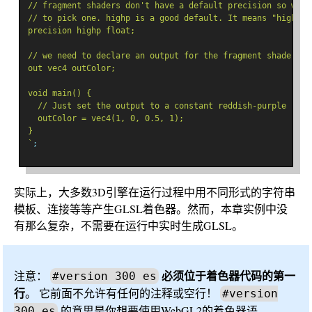
// fragment shaders don't have a default precision so we n
// to pick one. highp is a good default. It means "high pr
precision highp float;
// we need to declare an output for the fragment shader
out vec4 outColor;
void main() {
  // Just set the output to a constant reddish-purple
  outColor = vec4(1, 0, 0.5, 1);
}
`
;
实际上，大多数3D引擎在运行过程中用不同形式的字符串
模板、连接等等产生GLSL着色器。然而，本章实例中没
有那么复杂，不需要在运行中实时生成GLSL。
必须位于着色器代码的第一
注意：
#version 300 es
行
。 它前面不允许有任何的注释或空行！
#version
的意思是你想要使用WebGL2的着色器语
300 es