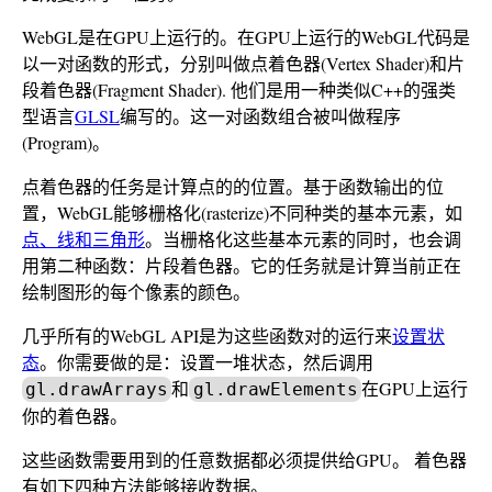
WebGL是在GPU上运行的。在GPU上运行的WebGL代码是
以一对函数的形式，分别叫做点着色器(Vertex Shader)和片
段着色器(Fragment Shader). 他们是用一种类似C++的强类
型语言
GLSL
编写的。这一对函数组合被叫做程序
(Program)。
点着色器的任务是计算点的的位置。基于函数输出的位
置，WebGL能够栅格化(rasterize)不同种类的基本元素，如
点、线和三角形
。当栅格化这些基本元素的同时，也会调
用第二种函数：片段着色器。它的任务就是计算当前正在
绘制图形的每个像素的颜色。
几乎所有的WebGL API是为这些函数对的运行来
设置状
态
。你需要做的是：设置一堆状态，然后调用
和
在GPU上运行
gl.drawArrays
gl.drawElements
你的着色器。
这些函数需要用到的任意数据都必须提供给GPU。 着色器
有如下四种方法能够接收数据。