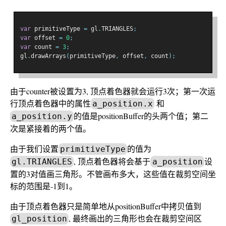
var
 primitiveType 
=
 gl
.
TRIANGLES
;
var
 offset 
=
0
;
var
 count 
=
3
;
gl
.
drawArrays
(
primitiveType
,
 offset
,
 count
);
由于counter被设置为3, 顶点着色器就会运行3次；第一次运
行顶点着色器中的属性
和
a_position.x
的值是positionBuffer的头两个值；第二
a_position.y
次是紧接着的两个值。
由于我们设置
的值为
primitiveType
, 顶点着色器将会基于
设
gl.TRIANGLES
a_position
置的3对值画三角形。不管画布多大，这些值在裁剪空间坐
标的范围是-1到1。
由于顶点着色器只是简单地从positionBuffer中拷贝值到
, 最终画出的三角形也会在裁剪空间区
gl_position