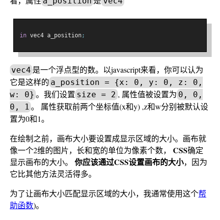
看，属性
是
a_position
vec4
in
 vec4 a_position
;
是一个浮点型的数。以javascript来看，你可以认为
vec4
它是这样的
a_position = {x: 0, y: 0, z: 0,
。我们设置
, 属性值被设置为
w: 0}
size = 2
0, 0,
。 属性获取前两个坐标值(x和y) ,z和w分别被默认设
0, 1
置为0和1。
在绘制之前，画布大小要设置成显示区域的大小。画布就
CSS
像一个2维的图片，长和宽的单位为像素个数，
确定
你应该通过CSS设置画布的大小
显示画布的大小。
，因为
它比其他方法灵活得多。
为了让画布大小匹配显示区域的大小，我通常使用这个
帮
助函数
)。