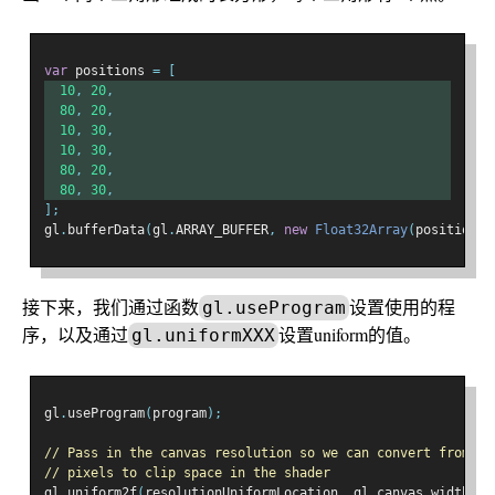
var
 positions 
=
[
10
,
20
,
80
,
20
,
10
,
30
,
10
,
30
,
80
,
20
,
80
,
30
,
];
gl
.
bufferData
(
gl
.
ARRAY_BUFFER
,
new
Float32Array
(
positions
)
接下来，我们通过函数
设置使用的程
gl.useProgram
序，以及通过
设置uniform的值。
gl.uniformXXX
gl
.
useProgram
(
program
);
// Pass in the canvas resolution so we can convert from
// pixels to clip space in the shader
gl
.
uniform2f
(
resolutionUniformLocation
,
 gl
.
canvas
.
width
,
 g