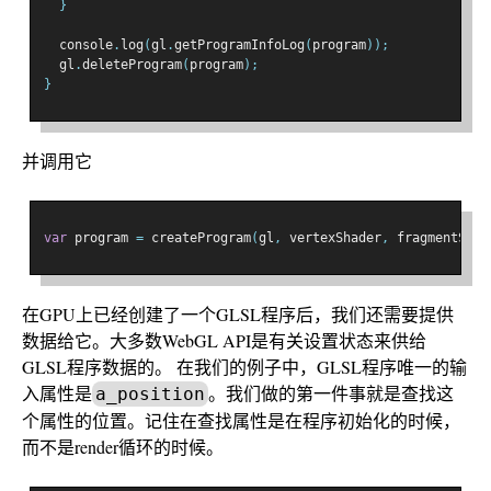
}
  console
.
log
(
gl
.
getProgramInfoLog
(
program
));
  gl
.
deleteProgram
(
program
);
}
并调用它
var
 program 
=
 createProgram
(
gl
,
 vertexShader
,
 fragmentShad
在GPU上已经创建了一个GLSL程序后，我们还需要提供
数据给它。大多数WebGL API是有关设置状态来供给
GLSL程序数据的。 在我们的例子中，GLSL程序唯一的输
入属性是
。我们做的第一件事就是查找这
a_position
个属性的位置。记住在查找属性是在程序初始化的时候，
而不是render循环的时候。