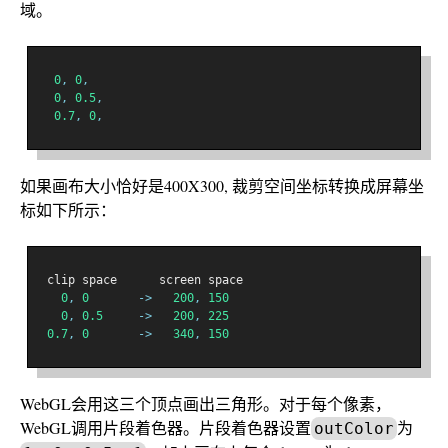
域。
0
,
0
,
0
,
0.5
,
0.7
,
0
,
如果画布大小恰好是400X300, 裁剪空间坐标转换成屏幕坐
标如下所示：
 clip space      screen space
0
,
0
->
200
,
150
0
,
0.5
->
200
,
225
0.7
,
0
->
340
,
150
WebGL会用这三个顶点画出三角形。对于每个像素，
WebGL调用片段着色器。片段着色器设置
为
outColor