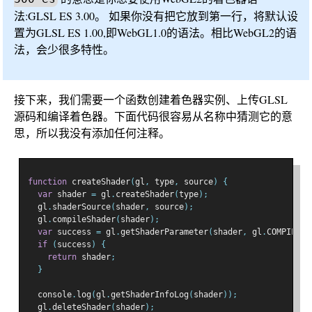
法:GLSL ES 3.00。 如果你没有把它放到第一行，将默认设
置为GLSL ES 1.00,即WebGL1.0的语法。相比WebGL2的语
法，会少很多特性。
接下来，我们需要一个函数创建着色器实例、上传GLSL
源码和编译着色器。下面代码很容易从名称中猜测它的意
思，所以我没有添加任何注释。
function
 createShader
(
gl
,
 type
,
 source
)
{
var
 shader 
=
 gl
.
createShader
(
type
);
  gl
.
shaderSource
(
shader
,
 source
);
  gl
.
compileShader
(
shader
);
var
 success 
=
 gl
.
getShaderParameter
(
shader
,
 gl
.
COMPILE_S
if
(
success
)
{
return
 shader
;
}
  console
.
log
(
gl
.
getShaderInfoLog
(
shader
));
  gl
.
deleteShader
(
shader
);