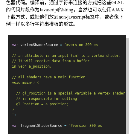
色器代码。编译前，通过字符串连接的方式把这些GLSL
的代码片段作为Javascript的string，当然也可以使用AJAX
下载方式，或把他们放到non-javascript标签中，或者像下
例一样以多行字符串模板的形式。
var
 vertexShaderSource 
=
`#version 300 es
// an attribute is an input (in) to a vertex shader.
// It will receive data from a buffer
in vec4 a_position;
// all shaders have a main function
void main() {
  // gl_Position is a special variable a vertex shader
  // is responsible for setting
  gl_Position = a_position;
}
`
;
var
 fragmentShaderSource 
=
`#version 300 es