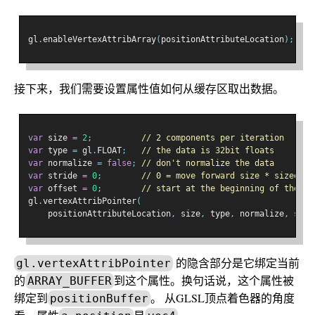
gl
.
enableVertexAttribArray
(
positionAttributeLocation
);
接下来，我们需要设置属性值如何从缓存区取出数据。
var
 size 
=
2
;
// 2 components per iteration
var
 type 
=
 gl
.
FLOAT
;
// the data is 32bit floats
var
 normalize 
=
false
;
// don't normalize the data
var
 stride 
=
0
;
// 0 = move forward size * sizeof(t
var
 offset 
=
0
;
// start at the beginning of the bu
gl
.
vertexAttribPointer
(
    positionAttributeLocation
,
 size
,
 type
,
 normalize
,
 stri
的隐含部分是它绑定当前
gl.vertexAttribPointer
的
到这个属性。换句话说，这个属性被
ARRAY_BUFFER
绑定到
。 从GLSL顶点着色器的角度
positionBuffer