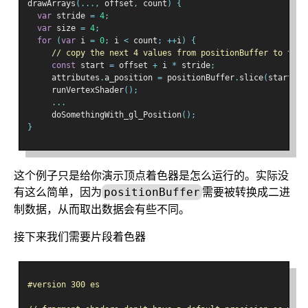
drawArrays
(...,
 offset
,
 count
)
{
var
 stride 
=
4
;
var
 size 
=
4
;
for
(
var
 i 
=
0
;
 i 
<
 count
;
++
i
)
{
// copy the next 4 values from positionBuffer to the 
const
 start 
=
 offset 
+
 i 
*
 stride
;
     attributes
.
a_position 
=
 positionBuffer
.
slice
(
start
,
 s
     runVertexShader
();
...
     doSomethingWith_gl_Position
();
}
这个例子只是给你演示顶点着色器是怎么运行的。实际没
有这么简单，因为
需要被转换成二进
positionBuffer
制数据，从而取出数据会有些不同。
接下来我们需要片段着色器
#version 300 es