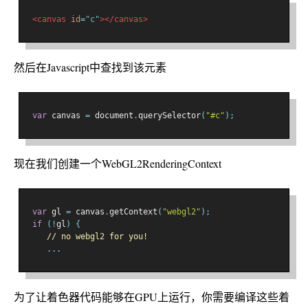
<canvas
id
=
"c"
></canvas>
然后在Javascript中查找到该元素
var
 canvas 
=
 document
.
querySelector
(
"#c"
);
现在我们创建一个WebGL2RenderingContext
var
 gl 
=
 canvas
.
getContext
(
"webgl2"
);
if
(!
gl
)
{
// no webgl2 for you!
...
为了让着色器代码能够在GPU上运行，你需要编译这些着