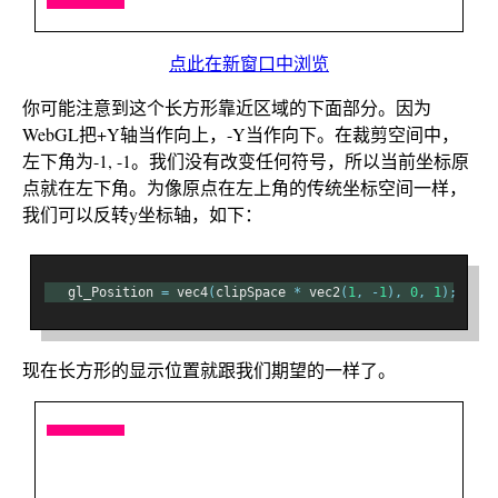
点此在新窗口中浏览
你可能注意到这个长方形靠近区域的下面部分。因为
WebGL把+Y轴当作向上，-Y当作向下。在裁剪空间中，
左下角为-1, -1。我们没有改变任何符号，所以当前坐标原
点就在左下角。为像原点在左上角的传统坐标空间一样，
我们可以反转y坐标轴，如下：
   gl_Position 
=
 vec4
(
clipSpace 
*
 vec2
(
1
,
-
1
),
0
,
1
);
现在长方形的显示位置就跟我们期望的一样了。