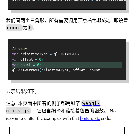
我们画两个三角形，所有需要调用顶点着色器6次，即设置
为
。
count
6
// draw
var
 primitiveType 
=
 gl
.
TRIANGLES
;
var
 offset 
=
0
;
var
 count 
=
6
;
gl
.
drawArrays
(
primitiveType
,
 offset
,
 count
);
显示结果如下。
注意: 本页面中所有的例子都用到了
webgl-
， 它包含编译和链接着色器的函数。 No
utils.js
reason to clutter the examples with that
boilerplate
code.