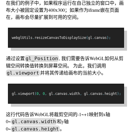
在我们的例子中，如果程序运行在自己独立的窗口中，画
布大小被固定设置为400x300；如果作为iframe嵌在页面
在，画布会尽量扩展到可用的空间。
webglUtils
.
resizeCanvasToDisplaySize
(
gl
.
canvas
);
通过设置
, 我们需要告诉WebGL如何从剪
gl_Position
辑空间转换值转换到屏幕空间。 为此，我们调用
并将其传递给画布的当前大小。
gl.viewport
gl
.
viewport
(
0
,
0
,
 gl
.
canvas
.
width
,
 gl
.
canvas
.
height
);
这行代码告诉WebGL将裁剪空间的-1~+1映射到x轴
0~
和y轴
gl.canvas.width
0~
。
gl.canvas.height