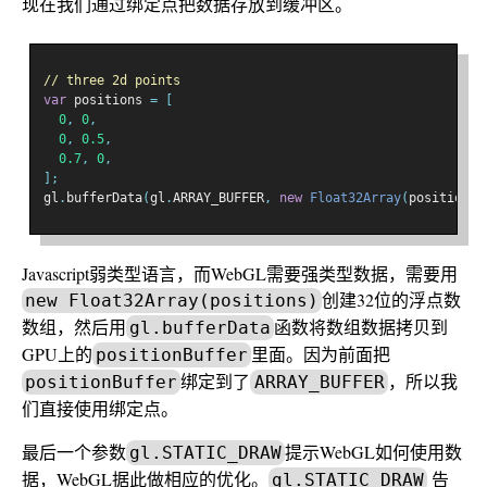
现在我们通过绑定点把数据存放到缓冲区。
// three 2d points
var
 positions 
=
[
0
,
0
,
0
,
0.5
,
0.7
,
0
,
];
gl
.
bufferData
(
gl
.
ARRAY_BUFFER
,
new
Float32Array
(
positions
)
Javascript弱类型语言，而WebGL需要强类型数据，需要用
创建32位的浮点数
new Float32Array(positions)
数组，然后用
函数将数组数据拷贝到
gl.bufferData
GPU上的
里面。因为前面把
positionBuffer
绑定到了
，所以我
positionBuffer
ARRAY_BUFFER
们直接使用绑定点。
最后一个参数
提示WebGL如何使用数
gl.STATIC_DRAW
据，WebGL据此做相应的优化。
告
gl.STATIC_DRAW