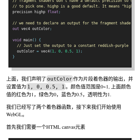
// fragment shaders don't have a default precision so we n
// to pick one. highp is a good default. It means "high pr
precision highp 
float
;
// we need to declare an output for the fragment shader
out
 vec4 outColor
;
void
 main
()
{
// Just set the output to a constant reddish-purple
  outColor 
=
 vec4
(
1
,
0
,
0.5
,
1
);
}
上面，我们声明了
作为片段着色器的输出，并
outColor
设置值为
。颜色值范围是0~1, 上面颜色
1, 0, 0.5, 1
值的红色为1，绿色为0，蓝色为0.5，透明性为1.
我们已经写了两个着色器函数，接下来我们开始使用
WebGL。
首先我们需要一个HTML canvas元素