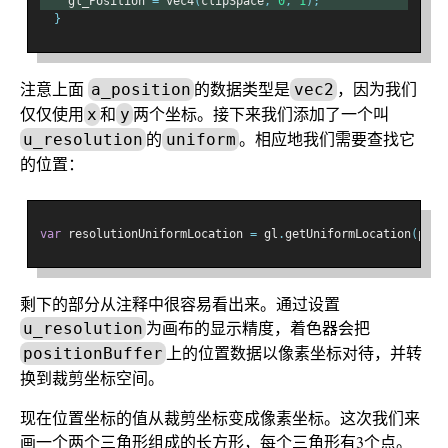
    gl_Position 
=
 vec4
(
clipSpace
,
0
,
1
);
}
注意上面
的数据类型是
，因为我们
a_position
vec2
仅仅使用
和
两个坐标。接下来我们添加了一个叫
x
y
的
。相应地我们需要查找它
u_resolution
uniform
的位置：
var
 resolutionUniformLocation 
=
 gl
.
getUniformLocation
(
prog
剩下的部分从注释中很容易看出来。通过设置
为画布的显示精度，着色器会把
u_resolution
上的位置数据以像素坐标对待，并转
positionBuffer
换到裁剪坐标空间。
现在位置坐标的值从裁剪坐标变成像素坐标。这次我们来
画一个两个三角形组成的长方形，每个三角形有3个点。