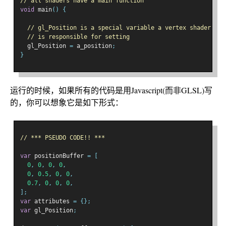
// all shaders have a main function
void
 main
()
{
// gl_Position is a special variable a vertex shader
// is responsible for setting
  gl_Position 
=
 a_position
;
}
运行的时候，如果所有的代码是用Javascript(而非GLSL)写
的，你可以想象它是如下形式：
// *** PSEUDO CODE!! ***
var
 positionBuffer 
=
[
0
,
0
,
0
,
0
,
0
,
0.5
,
0
,
0
,
0.7
,
0
,
0
,
0
,
];
var
 attributes 
=
{};
var
 gl_Position
;