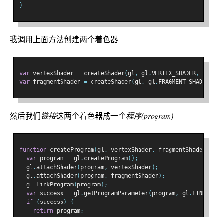
}
我调用上面方法创建两个着色器
var
 vertexShader 
=
 createShader
(
gl
,
 gl
.
VERTEX_SHADER
,
 vert
var
 fragmentShader 
=
 createShader
(
gl
,
 gl
.
FRAGMENT_SHADER
,
 
然后我们
链接
这两个着色器成一个
程序(program)
function
 createProgram
(
gl
,
 vertexShader
,
 fragmentShader
)
{
var
 program 
=
 gl
.
createProgram
();
  gl
.
attachShader
(
program
,
 vertexShader
);
  gl
.
attachShader
(
program
,
 fragmentShader
);
  gl
.
linkProgram
(
program
);
var
 success 
=
 gl
.
getProgramParameter
(
program
,
 gl
.
LINK_ST
if
(
success
)
{
return
 program
;