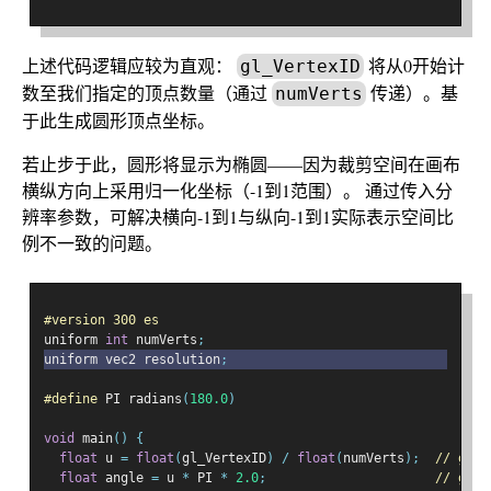
上述代码逻辑应较为直观：
将从0开始计
gl_VertexID
数至我们指定的顶点数量（通过
传递）。基
numVerts
于此生成圆形顶点坐标。
若止步于此，圆形将显示为椭圆——因为裁剪空间在画布
横纵方向上采用归一化坐标（-1到1范围）。 通过传入分
辨率参数，可解决横向-1到1与纵向-1到1实际表示空间比
例不一致的问题。
#version 300 es
uniform 
int
 numVerts
;
uniform vec2 resolution
;
#define
 PI radians
(
180.0
)
void
 main
()
{
float
 u 
=
float
(
gl_VertexID
)
/
float
(
numVerts
);
// goes
float
 angle 
=
 u 
*
 PI 
*
2.0
;
// goes