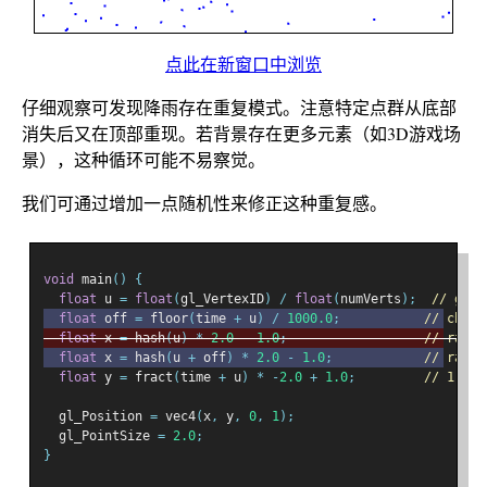
点此在新窗口中浏览
仔细观察可发现降雨存在重复模式。注意特定点群从底部
消失后又在顶部重现。若背景存在更多元素（如3D游戏场
景），这种循环可能不易察觉。
我们可通过增加一点随机性来修正这种重复感。
void
 main
()
{
float
 u 
=
float
(
gl_VertexID
)
/
float
(
numVerts
);
// goes
float
 off 
=
 floor
(
time 
+
 u
)
/
1000.0
;
// chang
float
 x 
=
 hash
(
u
)
*
2.0
-
1.0
;
// rando
float
 x 
=
 hash
(
u 
+
 off
)
*
2.0
-
1.0
;
// rando
float
 y 
=
 fract
(
time 
+
 u
)
*
-
2.0
+
1.0
;
// 1.0 -
  gl_Position 
=
 vec4
(
x
,
 y
,
0
,
1
);
  gl_PointSize 
=
2.0
;
}