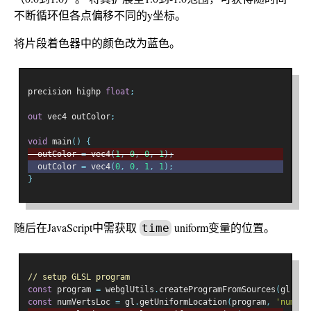
不断循环但各点偏移不同的y坐标。
将片段着色器中的颜色改为蓝色。
precision highp 
float
;
out
 vec4 outColor
;
void
 main
()
{
  outColor 
=
 vec4
(
1
,
0
,
0
,
1
);
  outColor 
=
 vec4
(
0
,
0
,
1
,
1
);
}
随后在JavaScript中需获取
uniform变量的位置。
time
// setup GLSL program
const
 program 
=
 webglUtils
.
createProgramFromSources
(
gl
,
[
v
const
 numVertsLoc 
=
 gl
.
getUniformLocation
(
program
,
'numVer