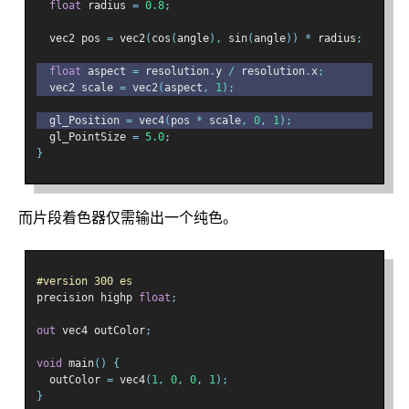
float
 radius 
=
0.8
;
  vec2 pos 
=
 vec2
(
cos
(
angle
),
 sin
(
angle
))
*
 radius
;
float
 aspect 
=
 resolution
.
y 
/
 resolution
.
x
;
  vec2 scale 
=
 vec2
(
aspect
,
1
);
  gl_Position 
=
 vec4
(
pos 
*
 scale
,
0
,
1
);
  gl_PointSize 
=
5.0
;
}
而片段着色器仅需输出一个纯色。
#version 300 es
precision highp 
float
;
out
 vec4 outColor
;
void
 main
()
{
  outColor 
=
 vec4
(
1
,
0
,
0
,
1
);
}