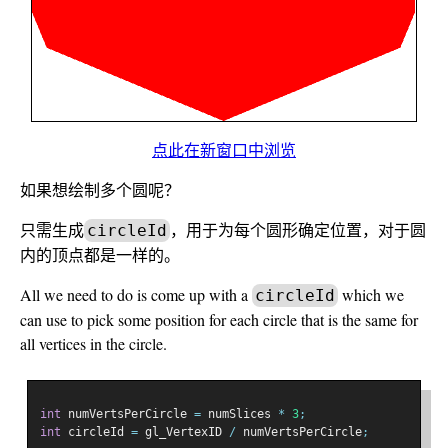
点此在新窗口中浏览
如果想绘制多个圆呢？
只需生成
，用于为每个圆形确定位置，对于圆
circleId
内的顶点都是一样的。
All we need to do is come up with a
which we
circleId
can use to pick some position for each circle that is the same for
all vertices in the circle.
int
 numVertsPerCircle 
=
 numSlices 
*
3
;
int
 circleId 
=
 gl_VertexID 
/
 numVertsPerCircle
;