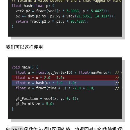
// returns a value between 0 and 1 that *appears* kind of 
float
 hash
(
float
 p
)
{
  vec2 p2 
=
 fract
(
vec2
(
p 
*
5.3983
,
 p 
*
5.4427
));
  p2 
+=
 dot
(
p2
.
yx
,
 p2
.
xy 
+
 vec2
(
21.5351
,
14.3137
));
return
 fract
(
p2
.
x 
*
 p2
.
y 
*
95.4337
);
}
我们可以这样使用
void
 main
()
{
float
 u 
=
float
(
gl_VertexID
)
/
float
(
numVerts
);
// goes
float
 x 
=
 u 
*
2.0
-
1.0
;
// -1 t
float
 x 
=
 hash
(
u
)
*
2.0
-
1.0
;
// rand
float
 y 
=
 fract
(
time 
+
 u
)
*
-
2.0
+
1.0
;
// 1.0 
  gl_Position 
=
 vec4
(
x
,
 y
,
0
,
1
);
  gl_PointSize 
=
5.0
;
}
向
函数传入0到1区间的值，将返回对应的伪随机0到
hash