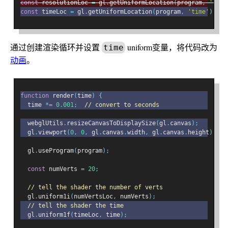
const
 resolutionLoc 
=
 gl
.
getUniformLocation
(
program
,
'reso
const
 timeLoc 
=
 gl
.
getUniformLocation
(
program
,
'time'
);
通过创建渲染循环并设置
uniform变量，将代码改为
time
动画
。
function
 render
(
time
)
{
  time 
*=
0.001
;
// convert to seconds
  webglUtils
.
resizeCanvasToDisplaySize
(
gl
.
canvas
);
  gl
.
viewport
(
0
,
0
,
 gl
.
canvas
.
width
,
 gl
.
canvas
.
height
);
  gl
.
useProgram
(
program
);
const
 numVerts 
=
20
;
// tell the shader the number of verts
  gl
.
uniform1i
(
numVertsLoc
,
 numVerts
);
// tell the shader the time
  gl
.
uniform1f
(
timeLoc
,
 time
);