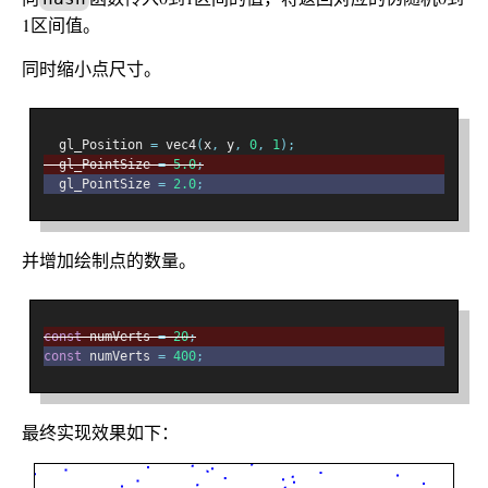
1区间值。
同时缩小点尺寸。
  gl_Position 
=
 vec4
(
x
,
 y
,
0
,
1
);
  gl_PointSize 
=
5.0
;
  gl_PointSize 
=
2.0
;
并增加绘制点的数量。
const
 numVerts 
=
20
;
const
 numVerts 
=
400
;
最终实现效果如下：