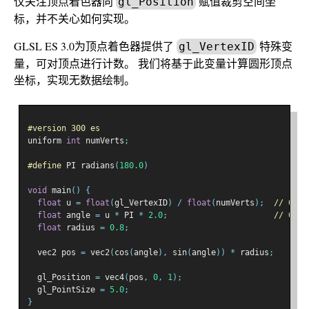
仅关注顶点着色器向
赋值裁剪空间坐
gl_Position
标，并不关心如何实现。
GLSL ES 3.0为顶点着色器提供了
特殊变
gl_VertexID
量，可对顶点进行计数。 我们将基于此变量计算圆形顶点
坐标，实现无数据绘制。
#version 300 es
uniform 
int
 numVerts
;
#define
 PI radians
(
180.0
)
void
 main
()
{
float
 u 
=
float
(
gl_VertexID
)
/
float
(
numVerts
);
// 0 到
float
 angle 
=
 u 
*
 PI 
*
2.0
;
// 0 到
float
 radius 
=
0.8
;
  vec2 pos 
=
 vec2
(
cos
(
angle
),
 sin
(
angle
))
*
 radius
;
  gl_Position 
=
 vec4
(
pos
,
0
,
1
);
  gl_PointSize 
=
5.0
;
}