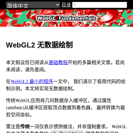
目录
WebGL2Fundamentals.org
WebGL2 无数据绘制
本文假设您已阅读从
基础教程
开始的多篇相关文章。若尚
未阅读，请先查阅。
在
WebGL2 最小的程序
一文中， 我们演示了极简代码的绘
制示例。本文将实现无数据绘制。
传统WebGL应用将几何数据存入缓冲区，通过属性
(attribute)从缓冲区提取顶点数据到着色器， 最终转换为裁
剪空间坐标。
传统
需注意
一词仅表示惯例做法，并非强制要求。 WebGL