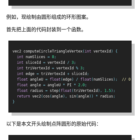
例如，现绘制由圆形组成的环形图案。
首先把上面的代码封装到一个函数。
vec2 computeCircleTriangleVertex
(
int
 vertexId
)
{
int
 numSlices 
=
8
;
int
 sliceId 
=
 vertexId 
/
3
;
int
 triVertexId 
=
 vertexId 
%
3
;
int
 edge 
=
 triVertexId 
+
 sliceId
;
float
 angleU 
=
float
(
edge
)
/
float
(
numSlices
);
// 0.0 t
float
 angle 
=
 angleU 
*
 PI 
*
2.0
;
float
 radius 
=
 step
(
float
(
triVertexId
),
1.5
);
return
 vec2
(
cos
(
angle
),
 sin
(
angle
))
*
 radius
;
}
以下是本文开头绘制点阵圆形的原始代码：