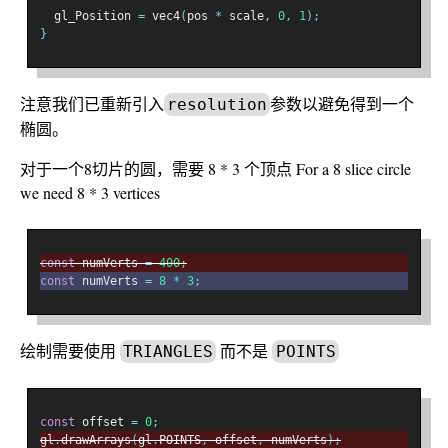
  gl_Position 
=
 vec4
(
pos 
*
 scale
,
0
,
1
);
}
注意我们已重新引入
参数以避免得到一个
resolution
椭圆。
对于一个8切片的圆，需要 8 * 3 个顶点 For a 8 slice circle
we need 8 * 3 vertices
const
 numVerts 
=
400
;
const
 numVerts 
=
8
*
3
;
绘制需要使用
而不是
TRIANGLES
POINTS
const
 offset 
=
0
;
gl
.
drawArrays
(
gl
.
POINTS
,
 offset
,
 numVerts
);