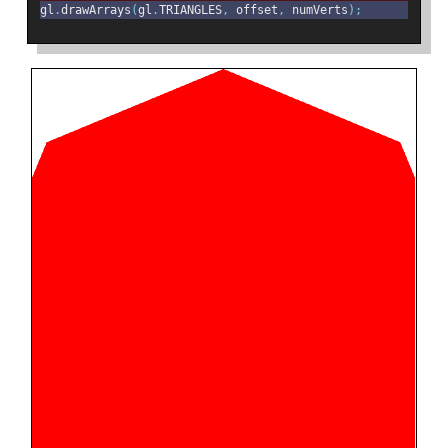
gl
.
drawArrays
(
gl
.
TRIANGLES
,
 offset
,
 numVerts
);