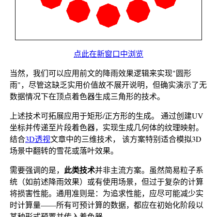
点此在新窗口中浏览
当然，我们可以应用前文的降雨效果逻辑来实现"圆形
雨"，尽管这缺乏实用价值故不展开说明，但确实演示了无
数据情况下在顶点着色器生成三角形的技术。
上述技术可拓展应用于矩形/正方形的生成。 通过创建UV
坐标并传递至片段着色器，实现生成几何体的纹理映射。
结合
3D透视
文章中的三维技术， 该方案特别适合模拟3D
场景中翻转的雪花或落叶效果。
此类技术
需要强调的是，
并非主流方案。虽然简易粒子系
统（如前述降雨效果）或有使用场景，但过于复杂的计算
将损害性能。通用准则是：为追求性能，应尽可能减少实
时计算量——所有可预计算的数据，都应在初始化阶段以
某种形式预置并传入着色器。