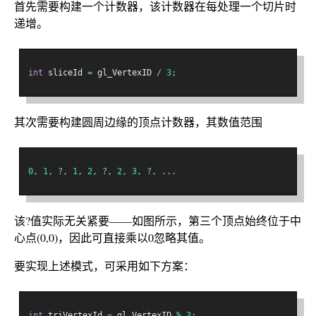
首先需要构建一个计数器，该计数器在每处理一个切片时
递增。
int
 sliceId 
=
 gl_VertexID 
/
3
;
其次需要构建圆周边缘的顶点计数器，其数值范围
0
,
1
,
?,
1
,
2
,
?,
2
,
3
,
?,
...
该?值实际无关紧要——如图所示，第三个顶点始终位于中
心点(0,0)，因此可直接乘以0忽略其值。
要实现上述模式，可采用如下方案：
int
 triVertexId 
=
 gl_VertexID 
%
3
;