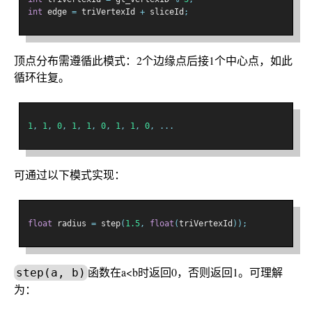
int
 edge 
=
 triVertexId 
+
 sliceId
;
顶点分布需遵循此模式：2个边缘点后接1个中心点，如此
循环往复。
1
,
1
,
0
,
1
,
1
,
0
,
1
,
1
,
0
,
...
可通过以下模式实现：
float
 radius 
=
 step
(
1.5
,
float
(
triVertexId
));
函数在a<b时返回0，否则返回1。可理解
step(a, b)
为：