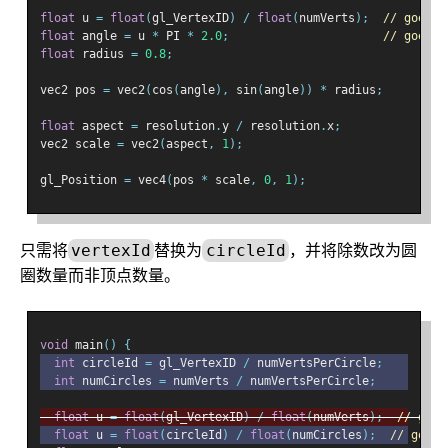
float
 u 
=
float
(
gl_VertexID
)
/
float
(
numVerts
);
// goes f
float
 angle 
=
 u 
*
 PI 
*
2.0
;
// goes f
float
 radius 
=
0.8
;
vec2 pos 
=
 vec2
(
cos
(
angle
),
 sin
(
angle
))
*
 radius
;
float
 aspect 
=
 resolution
.
y 
/
 resolution
.
x
;
vec2 scale 
=
 vec2
(
aspect
,
1
);
gl_Position 
=
 vec4
(
pos 
*
 scale
,
0
,
1
);
只需将
替换为
，并将除数改为圆
vertexId
circleId
圈数量而非顶点数量。
void
 main
()
{
int
 circleId 
=
 gl_VertexID 
/
 numVertsPerCircle
;
int
 numCircles 
=
 numVerts 
/
 numVertsPerCircle
;
float
 u 
=
float
(
gl_VertexID
)
/
float
(
numVerts
);
// goes
float
 u 
=
float
(
circleId
)
/
float
(
numCircles
);
// goes 