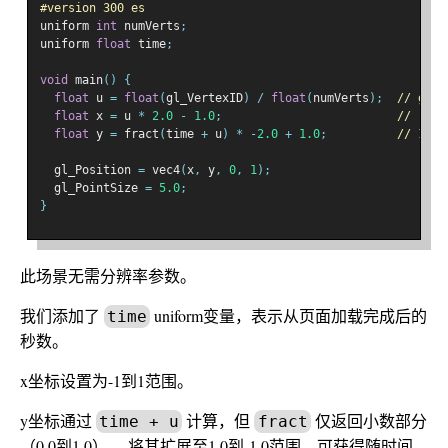
#version 300 es
uniform 
int
 numVerts
;
uniform 
float
 time
;
void
 main
()
{
float
 u 
=
float
(
gl_VertexID
)
/
float
(
numVerts
);
// goes
float
 x 
=
 u 
*
2.0
-
1.0
;
// -1 t
float
 y 
=
 fract
(
time 
+
 u
)
*
-
2.0
+
1.0
;
// 1.0 
  gl_Position 
=
 vec4
(
x
,
 y
,
0
,
1
);
  gl_PointSize 
=
5.0
;
}
此场景无需分辨率参数。
我们添加了
uniform变量，表示从页面加载完成后的
time
秒数。
x坐标设置为-1到1范围。
y坐标通过
计算，但
仅返回小数部分
time + u
fract
（0.0到1.0）。 将其扩展至1.0到-1.0范围，可获得随时间