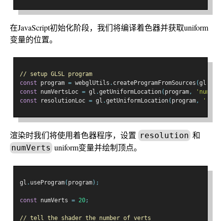
在JavaScript初始化阶段，我们将编译着色器并获取uniform
变量的位置。
// setup GLSL program
const
 program 
=
 webglUtils
.
createProgramFromSources
(
gl
,
[
v
const
 numVertsLoc 
=
 gl
.
getUniformLocation
(
program
,
'numVer
const
 resolutionLoc 
=
 gl
.
getUniformLocation
(
program
,
'reso
渲染时我们将使用着色器程序，设置
和
resolution
uniform变量并绘制顶点。
numVerts
gl
.
useProgram
(
program
);
const
 numVerts 
=
20
;
// tell the shader the number of verts