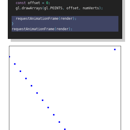
const
 offset 
=
0
;
  gl
.
drawArrays
(
gl
.
POINTS
,
 offset
,
 numVerts
);
  requestAnimationFrame
(
render
);
}
requestAnimationFrame
(
render
);