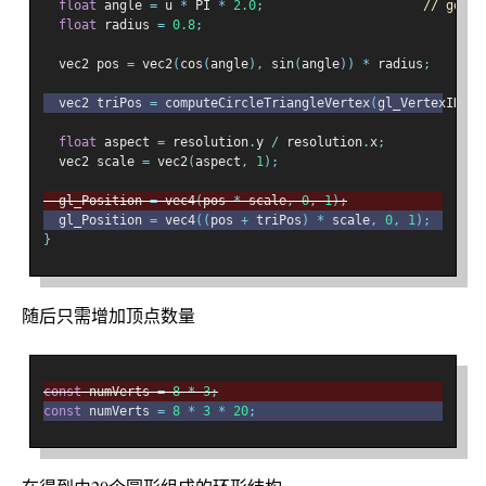
float
 angle 
=
 u 
*
 PI 
*
2.0
;
// goes 
float
 radius 
=
0.8
;
  vec2 pos 
=
 vec2
(
cos
(
angle
),
 sin
(
angle
))
*
 radius
;
  vec2 triPos 
=
 computeCircleTriangleVertex
(
gl_VertexID
)
*
float
 aspect 
=
 resolution
.
y 
/
 resolution
.
x
;
  vec2 scale 
=
 vec2
(
aspect
,
1
);
  gl_Position 
=
 vec4
(
pos 
*
 scale
,
0
,
1
);
  gl_Position 
=
 vec4
((
pos 
+
 triPos
)
*
 scale
,
0
,
1
);
}
随后只需增加顶点数量
const
 numVerts 
=
8
*
3
;
const
 numVerts 
=
8
*
3
*
20
;