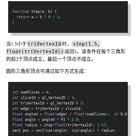
function
 step
(
a
,
 b
)
{
return
 a 
<
 b 
?
0
:
1
;
}
当1.5小于
时，
triVertexId
step(1.5,
返回1。该条件在每个三角形
float(triVertexId))
的前2个顶点成立，最后一个顶点不成立。
圆形三角形顶点可通过如下方式生成：
int
 numSlices 
=
8
;
int
 sliceId 
=
 gl_VertexID 
/
3
;
int
 triVertexId 
=
 gl_VertexID 
%
3
;
int
 edge 
=
 triVertexId 
+
 sliceId
;
float
 angleU 
=
float
(
edge
)
/
float
(
numSlices
);
// 0.0 to 
float
 angle 
=
 angleU 
*
 PI 
*
2.0
;
float
 radius 
=
 step
(
float
(
triVertexId
),
1.5
);
vec2 pos 
=
 vec2
(
cos
(
angle
),
 sin
(
angle
))
*
 radius
;