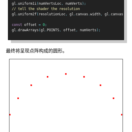
gl
.
uniform1i
(
numVertsLoc
,
 numVerts
);
// tell the shader the resolution
gl
.
uniform2f
(
resolutionLoc
,
 gl
.
canvas
.
width
,
 gl
.
canvas
.
hei
const
 offset 
=
0
;
gl
.
drawArrays
(
gl
.
POINTS
,
 offset
,
 numVerts
);
最终将呈现点阵构成的圆形。