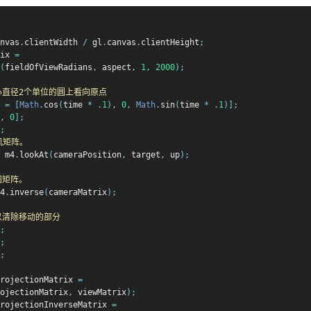
nvas
.
clientWidth 
/
 gl
.
canvas
.
clientHeight
;
ix 
=
(
fieldOfViewRadians
,
 aspect
,
1
,
2000
);
心直径2个单位的圆上看向原点
 
=
[
Math
.
cos
(
time 
*
.
1
),
0
,
Math
.
sin
(
time 
*
.
1
)];
,
0
];
;
相机矩阵。
 m4
.
lookAt
(
cameraPosition
,
 target
,
 up
);
图矩阵。
4
.
inverse
(
cameraMatrix
);
以清除移动的部分
;
;
;
rojectionMatrix 
=
ojectionMatrix
,
 viewMatrix
);
rojectionInverseMatrix 
=