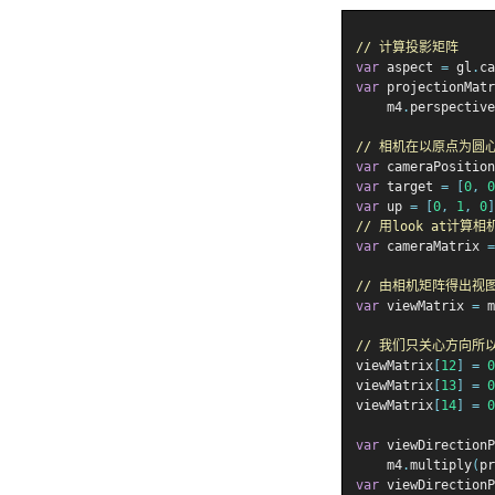
// 计算投影矩阵
var
 aspect 
=
 gl
.
ca
var
 projectionMatr
    m4
.
perspective
// 相机在以原点为圆
var
 cameraPosition
var
 target 
=
[
0
,
0
var
 up 
=
[
0
,
1
,
0
]
// 用look at计算
var
 cameraMatrix 
=
// 由相机矩阵得出视
var
 viewMatrix 
=
 m
// 我们只关心方向所
viewMatrix
[
12
]
=
0
viewMatrix
[
13
]
=
0
viewMatrix
[
14
]
=
0
var
 viewDirectionP
    m4
.
multiply
(
pr
var
 viewDirectionP