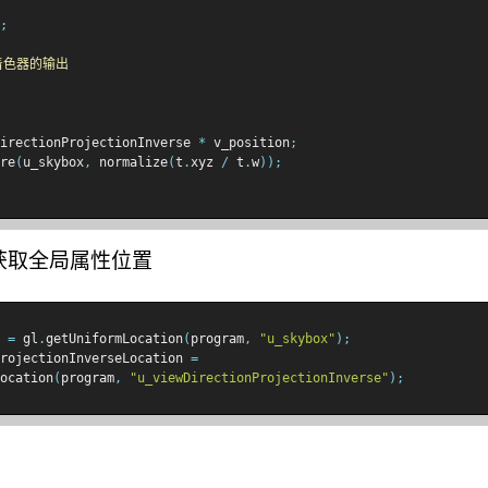
;
着色器的输出
irectionProjectionInverse 
*
 v_position
;
re
(
u_skybox
,
 normalize
(
t
.
xyz 
/
 t
.
w
));
获取全局属性位置
 
=
 gl
.
getUniformLocation
(
program
,
"u_skybox"
);
rojectionInverseLocation 
=
ocation
(
program
,
"u_viewDirectionProjectionInverse"
);