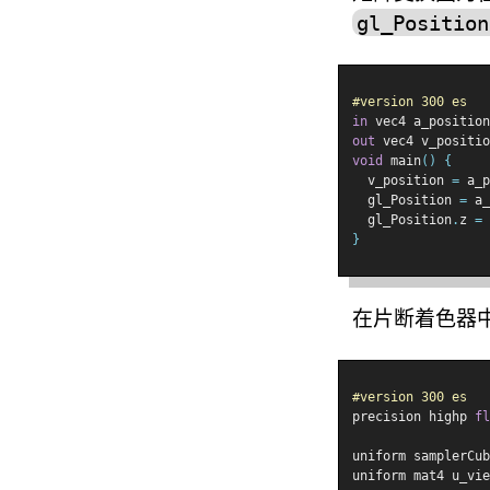
gl_Position
#version 300 es
in
 vec4 a_position
out
 vec4 v_positio
void
 main
()
{
  v_position 
=
 a_p
  gl_Position 
=
 a_
  gl_Position
.
z 
=
}
在片断着色器中
#version 300 es
precision highp 
fl
uniform samplerCub
uniform mat4 u_vie