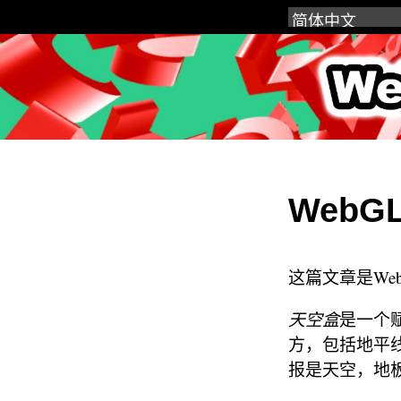
WebGL
WebG
这篇文章是We
天空盒
是一个
方，包括地平
报是天空，地