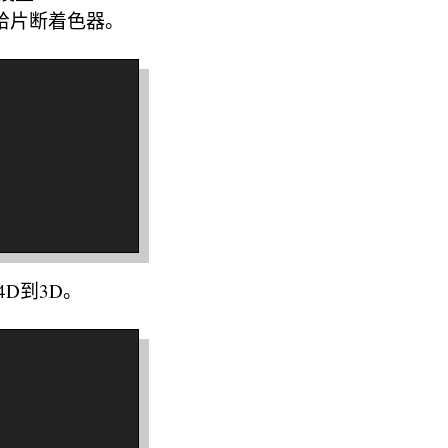
给片断着色器。
4D到3D。