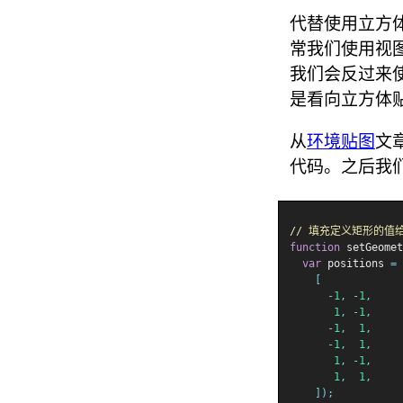
代替使用立方
常我们使用视
我们会反过来
是看向立方体
从
环境贴图
文
代码。之后我
// 填充定义矩形的值
function
 setGeomet
var
 positions 
=
[
-
1
,
-
1
,
1
,
-
1
,
-
1
,
1
,
-
1
,
1
,
1
,
-
1
,
1
,
1
,
]);