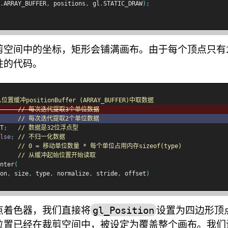
.
ARRAY_BUFFER
,
 positions
,
 gl
.
STATIC_DRAW
);
剪空间中的坐标，矩形会铺满画布。由于每个顶点只有
性的代码。
缓冲positionBuffer (ARRAY_BUFFER)中取数据
// 每次迭代提取3个单位数据
// 每次迭代提取2个单位数据
T
;
// 数据是32位浮点型
lse
;
// 不归一化数据
// 0 = 移动单位数量 * 每个单位占用内存sizeof(type)
// 从缓冲起始位置开始读取
nter
(
on
,
 size
,
 type
,
 normalize
,
 stride
,
 offset
)
点着色器，我们直接将
设置为四边形顶
gl_Position
位置已经在裁剪空间中，被设定为覆盖整个画布。我们