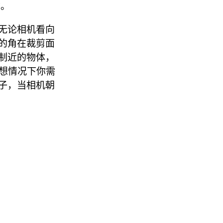
质。
无论相机看向
的角在裁剪面
制近的物体，
想情况下你需
子，当相机朝