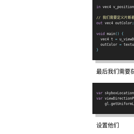
in
 vec4 v_position
// 我们需要定义片断
out
 vec4 outColor
;
void
 main
()
{
  vec4 t 
=
 u_viewD
  outColor 
=
 textu
}
最后我们需要
var
 skyboxLocation
var
 viewDirectionP
    gl
.
getUniformL
设置他们