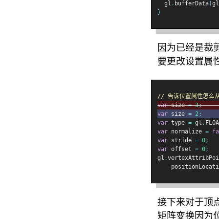
  gl
.
bufferData
(
gl
}
因为已经是裁
要更改设置属
// 告诉位置属性怎么从位置
var
 size 
=
3
;
var
 size 
=
2
;
var
 type 
=
 gl
.
FLOA
var
 normalize 
=
fa
var
 stride 
=
0
;
var
 offset 
=
0
;
gl
.
vertexAttribPoi
    positionLocati
接下来对于顶
矩阵变换因为