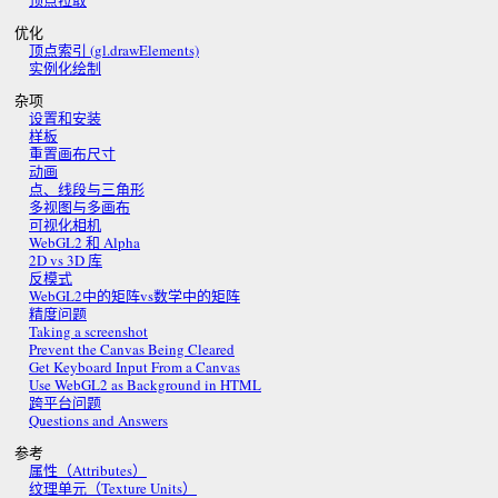
顶点拉取
优化
顶点索引 (gl.drawElements)
实例化绘制
杂项
设置和安装
样板
重置画布尺寸
动画
点、线段与三角形
多视图与多画布
可视化相机
WebGL2 和 Alpha
2D vs 3D 库
反模式
WebGL2中的矩阵vs数学中的矩阵
精度问题
Taking a screenshot
Prevent the Canvas Being Cleared
Get Keyboard Input From a Canvas
Use WebGL2 as Background in HTML
跨平台问题
Questions and Answers
参考
属性（Attributes）
纹理单元（Texture Units）