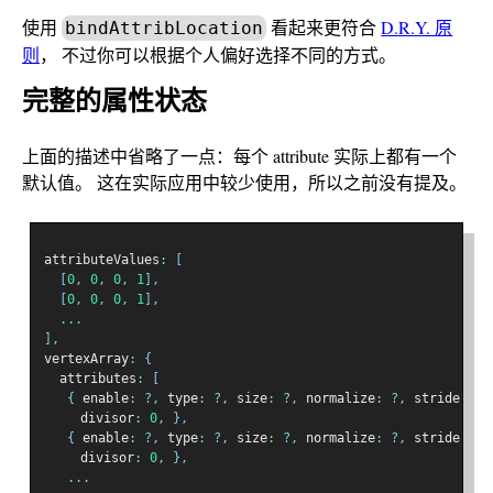
使用
看起来更符合
D.R.Y. 原
bindAttribLocation
则
， 不过你可以根据个人偏好选择不同的方式。
完整的属性状态
上面的描述中省略了一点：每个 attribute 实际上都有一个
默认值。 这在实际应用中较少使用，所以之前没有提及。
attributeValues
:
[
[
0
,
0
,
0
,
1
],
[
0
,
0
,
0
,
1
],
...
],
vertexArray
:
{
  attributes
:
[
{
 enable
:
?,
 type
:
?,
 size
:
?,
 normalize
:
?,
 stride
:
?,
   　divisor
:
0
,
},
{
 enable
:
?,
 type
:
?,
 size
:
?,
 normalize
:
?,
 stride
:
?,
   　divisor
:
0
,
},
...