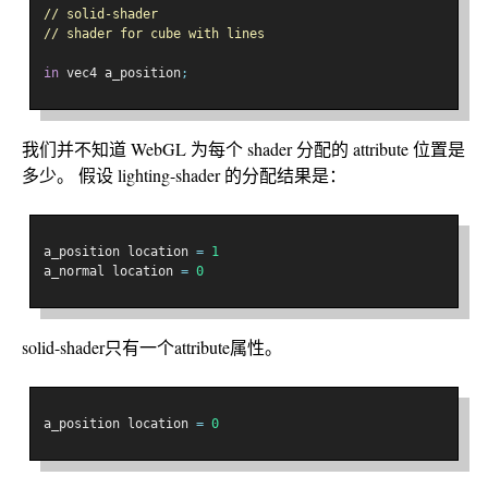
// solid-shader
// shader for cube with lines
in
 vec4 a_position
;
我们并不知道 WebGL 为每个 shader 分配的 attribute 位置是
多少。 假设 lighting-shader 的分配结果是：
a_position location 
=
1
a_normal location 
=
0
solid-shader只有一个attribute属性。
a_position location 
=
0