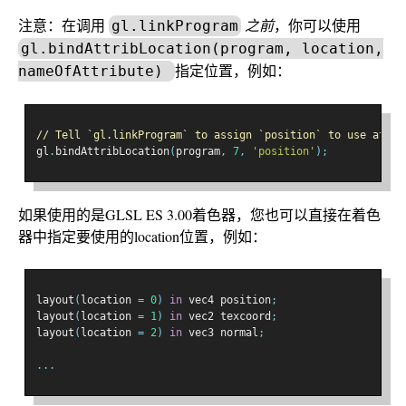
注意：在调用
之前
，你可以使用
gl.linkProgram
gl.bindAttribLocation(program, location,
指定位置，例如：
nameOfAttribute)
// Tell `gl.linkProgram` to assign `position` to use attri
gl
.
bindAttribLocation
(
program
,
7
,
'position'
);
如果使用的是GLSL ES 3.00着色器，您也可以直接在着色
器中指定要使用的location位置，例如：
layout
(
location 
=
0
)
in
 vec4 position
;
layout
(
location 
=
1
)
in
 vec2 texcoord
;
layout
(
location 
=
2
)
in
 vec3 normal
;
...