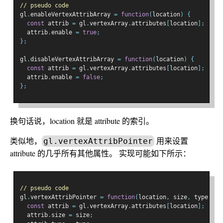
// pseudo code
gl
.
enableVertexAttribArray 
=
function
(
location
)
{
const
 attrib 
=
 gl
.
vertexArray
.
attributes
[
location
];
  attrib
.
enable 
=
true
;
};
gl
.
disableVertexAttribArray 
=
function
(
location
)
{
const
 attrib 
=
 gl
.
vertexArray
.
attributes
[
location
];
  attrib
.
enable 
=
false
;
};
换句话说，location 就是 attribute 的索引。
类似地，
用来设置
gl.vertexAttribPointer
attribute 的几乎所有其他属性。 实现可能如下所示：
// pseudo code
gl
.
vertexAttribPointer 
=
function
(
location
,
 size
,
 type
,
 no
const
 attrib 
=
 gl
.
vertexArray
.
attributes
[
location
];
  attrib
.
size 
=
 size
;