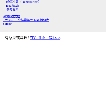
帧缓冲区（Framebuffers）
readPixels
参考资料
API帮助文档
TWGL，一个轻量级WebGL辅助库
GitHub
有意见或建议?
在GitHub上提issue
.