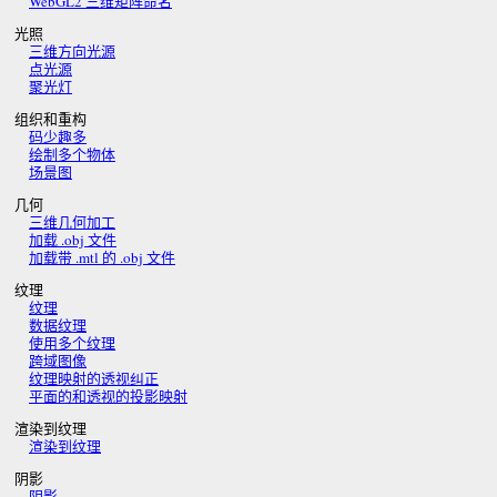
WebGL2 三维矩阵命名
光照
三维方向光源
点光源
聚光灯
组织和重构
码少趣多
绘制多个物体
场景图
几何
三维几何加工
加载 .obj 文件
加载带 .mtl 的 .obj 文件
纹理
纹理
数据纹理
使用多个纹理
跨域图像
纹理映射的透视纠正
平面的和透视的投影映射
渲染到纹理
渲染到纹理
阴影
阴影