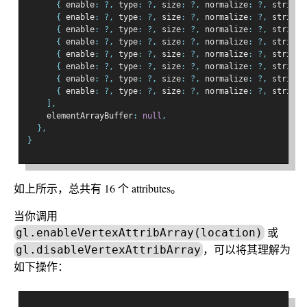
{
 enable
:
?,
 type
:
?,
 size
:
?,
 normalize
:
?,
 stride
:
{
 enable
:
?,
 type
:
?,
 size
:
?,
 normalize
:
?,
 stride
:
{
 enable
:
?,
 type
:
?,
 size
:
?,
 normalize
:
?,
 stride
:
{
 enable
:
?,
 type
:
?,
 size
:
?,
 normalize
:
?,
 stride
:
{
 enable
:
?,
 type
:
?,
 size
:
?,
 normalize
:
?,
 stride
:
{
 enable
:
?,
 type
:
?,
 size
:
?,
 normalize
:
?,
 stride
:
{
 enable
:
?,
 type
:
?,
 size
:
?,
 normalize
:
?,
 stride
:
{
 enable
:
?,
 type
:
?,
 size
:
?,
 normalize
:
?,
 stride
:
],
    elementArrayBuffer
:
null
,
},
}
如上所示，总共有 16 个 attributes。
当你调用
或
gl.enableVertexAttribArray(location)
，可以将其理解为
gl.disableVertexAttribArray
如下操作：