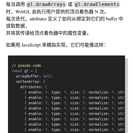
每当调用
或
gl.drawArrays
gl.drawElements
时，WebGL 会执行用户提供的顶点着色器 N 次。
每次迭代，attributes 定义了如何从绑定到它们的 buffer 中
提取数据，
并将其传递给顶点着色器中的属性变量。
如果用 JavaScript 来模拟实现，它们可能像这样：
// pseudo code
const
 gl 
=
{
  arrayBuffer
:
null
,
  vertexArray
:
{
    attributes
:
[
{
 enable
:
?,
 type
:
?,
 size
:
?,
 normalize
:
?,
 stride
:
{
 enable
:
?,
 type
:
?,
 size
:
?,
 normalize
:
?,
 stride
:
{
 enable
:
?,
 type
:
?,
 size
:
?,
 normalize
:
?,
 stride
:
{
 enable
:
?,
 type
:
?,
 size
:
?,
 normalize
:
?,
 stride
:
{
 enable
:
?,
 type
:
?,
 size
:
?,
 normalize
:
?,
 stride
:
{
 enable
:
?,
 type
:
?,
 size
:
?,
 normalize
:
?,
 stride
:
{
 enable
:
?,
 type
:
?,
 size
:
?,
 normalize
:
?,
 stride
:
{
 enable
:
?,
 type
:
?,
 size
:
?,
 normalize
:
?,
 stride
: