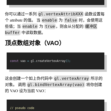
你可以通过一系列
函数设置每
gl.vertexAttribXXX
个 attribute 的值。 当
为
时，会使用这
enable
false
些值；当
为
，则会从分配的
enable
true
缓冲区
中读取数据。
buffer
顶点数组对象（VAO）
const
 vao 
=
 gl
.
createVertexArray
();
这会创建一个如上伪代码中
所示的
gl.vertexArray
对象。 调用
将你创建
gl.bindVertexArray(vao)
的 VAO 设为当前 VAO：
// pseudo code