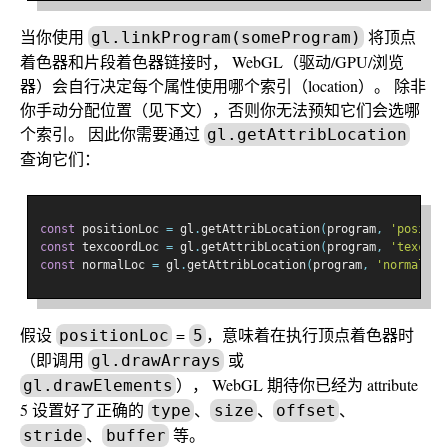
当你使用
将顶点
gl.linkProgram(someProgram)
着色器和片段着色器链接时， WebGL（驱动/GPU/浏览
器）会自行决定每个属性使用哪个索引（location）。 除非
你手动分配位置（见下文），否则你无法预知它们会选哪
个索引。 因此你需要通过
gl.getAttribLocation
查询它们：
const
 positionLoc 
=
 gl
.
getAttribLocation
(
program
,
'positio
const
 texcoordLoc 
=
 gl
.
getAttribLocation
(
program
,
'texcoor
const
 normalLoc 
=
 gl
.
getAttribLocation
(
program
,
'normal'
);
假设
=
，意味着在执行顶点着色器时
positionLoc
5
（即调用
或
gl.drawArrays
）， WebGL 期待你已经为 attribute
gl.drawElements
5 设置好了正确的
、
、
、
type
size
offset
、
等。
stride
buffer