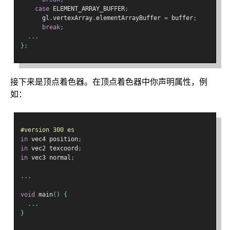
case
 ELEMENT_ARRAY_BUFFER
;
      gl
.
vertexArray
.
elementArrayBuffer 
=
 buffer
;
break
;
...
};
接下来是顶点着色器。在顶点着色器中你声明属性，例
如：
#version 300 es
in
 vec4 position
;
in
 vec2 texcoord
;
in
 vec3 normal
;
...
void
 main
()
{
...
}