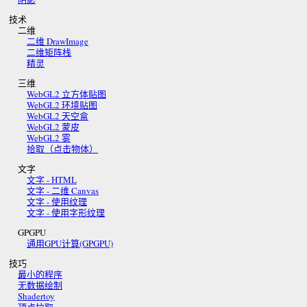
技术
二维
二维 DrawImage
二维矩阵栈
精灵
三维
WebGL2 立方体贴图
WebGL2 环境贴图
WebGL2 天空盒
WebGL2 蒙皮
WebGL2 雾
拾取（点击物体）
文字
文字 - HTML
文字 - 二维 Canvas
文字 - 使用纹理
文字 - 使用字形纹理
GPGPU
通用GPU计算(GPGPU)
技巧
最小的程序
无数据绘制
Shadertoy