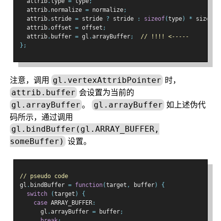
  attrib
.
type 
=
 type
;
  attrib
.
normalize 
=
 normalize
;
  attrib
.
stride 
=
 stride 
?
 stride 
:
sizeof
(
type
)
*
 size
;
  attrib
.
offset 
=
 offset
;
  attrib
.
buffer 
=
 gl
.
arrayBuffer
;
// !!!! <-----
};
注意，调用
时，
gl.vertexAttribPointer
会设置为当前的
attrib.buffer
。
如上述伪代
gl.arrayBuffer
gl.arrayBuffer
码所示，通过调用
gl.bindBuffer(gl.ARRAY_BUFFER,
设置。
someBuffer)
// pseudo code
gl
.
bindBuffer 
=
function
(
target
,
 buffer
)
{
switch
(
target
)
{
case
 ARRAY_BUFFER
:
      gl
.
arrayBuffer 
=
 buffer
;
break
;