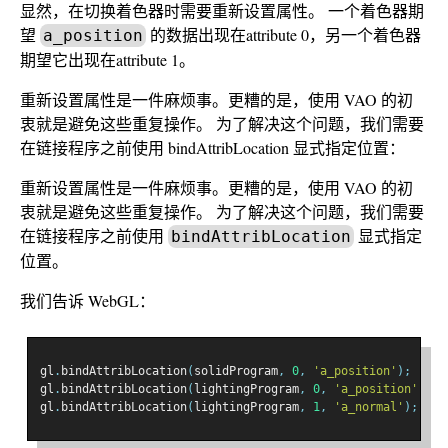
显然，在切换着色器时需要重新设置属性。 一个着色器期
望
的数据出现在attribute 0，另一个着色器
a_position
期望它出现在attribute 1。
重新设置属性是一件麻烦事。更糟的是，使用 VAO 的初
衷就是避免这些重复操作。 为了解决这个问题，我们需要
在链接程序之前使用 bindAttribLocation 显式指定位置：
重新设置属性是一件麻烦事。更糟的是，使用 VAO 的初
衷就是避免这些重复操作。 为了解决这个问题，我们需要
在链接程序之前使用
显式指定
bindAttribLocation
位置。
我们告诉 WebGL：
gl
.
bindAttribLocation
(
solidProgram
,
0
,
'a_position'
);
gl
.
bindAttribLocation
(
lightingProgram
,
0
,
'a_position'
);
gl
.
bindAttribLocation
(
lightingProgram
,
1
,
'a_normal'
);