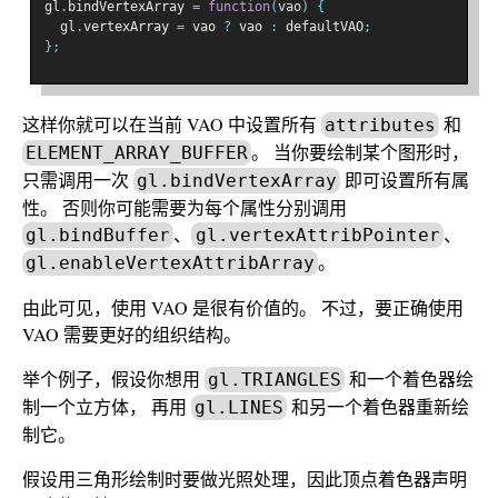
gl
.
bindVertexArray 
=
function
(
vao
)
{
  gl
.
vertexArray 
=
 vao 
?
 vao 
:
 defaultVAO
;
};
这样你就可以在当前 VAO 中设置所有
和
attributes
。 当你要绘制某个图形时，
ELEMENT_ARRAY_BUFFER
只需调用一次
即可设置所有属
gl.bindVertexArray
性。 否则你可能需要为每个属性分别调用
、
、
gl.bindBuffer
gl.vertexAttribPointer
。
gl.enableVertexAttribArray
由此可见，使用 VAO 是很有价值的。 不过，要正确使用
VAO 需要更好的组织结构。
举个例子，假设你想用
和一个着色器绘
gl.TRIANGLES
制一个立方体， 再用
和另一个着色器重新绘
gl.LINES
制它。
假设用三角形绘制时要做光照处理，因此顶点着色器声明