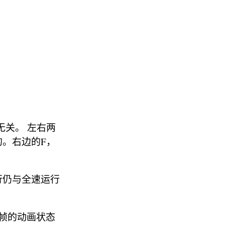
无关。 左右两
的。右边的F，
行仍与全速运行
帧的动画状态