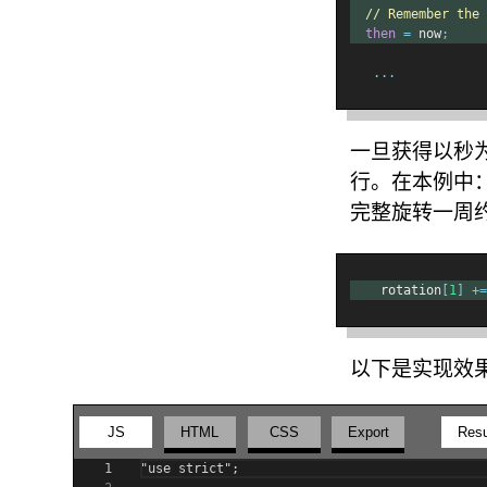
// Remember the 
then
=
 now
;
...
一旦获得以秒
行。在本例中
完整旋转一周
    rotation
[
1
]
+=
以下是实现效