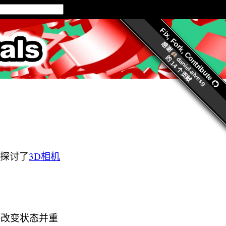
Fix, Fork, Contribute
ls.org
感谢
的
daniel-alvesg
14 个贡献
探讨了
3D相机
时间改变状态并重