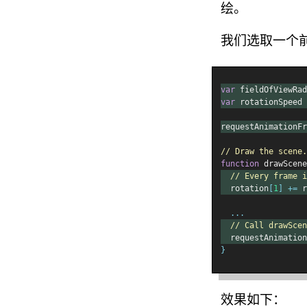
绘。
我们选取一个
var
 fieldOfViewRad
var
 rotationSpeed 
requestAnimationFr
// Draw the scene.
function
 drawScene
// Every frame i
  rotation
[
1
]
+=
 r
...
// Call drawScen
  requestAnimation
}
效果如下：