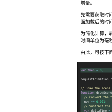
增量。
先需要获取时
面加载后的时
为简化计算，
时间单位为毫秒（
由此，可按下
var
then
=
0
;
requestAnimationFr
// Draw the scene.
function
 drawScene
// Convert the t
  now 
*=
0.001
;
// Subtract the 
var
 deltaTime 
=
 