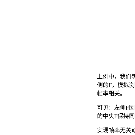
上例中，我们想
侧的F，模拟浏
相
帧率
关。
可见：左侧F因
的中央F保持
实现帧率无关