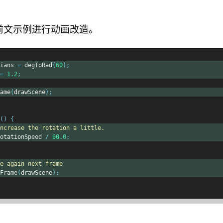
前文示例进行动画改造。
ians 
=
 degToRad
(
60
);
=
1.2
;
ame
(
drawScene
);
()
{
ncrease the rotation a little.
otationSpeed 
/
60.0
;
e again next frame
Frame
(
drawScene
);