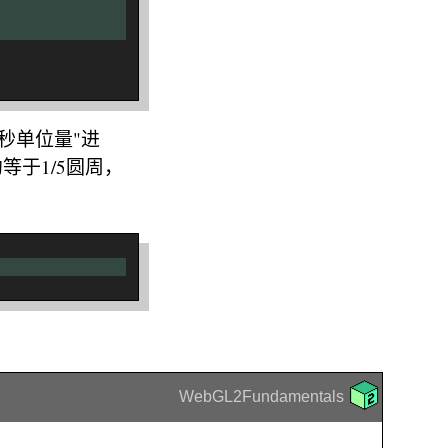
秒单位量"进
约等于1/5圆周，