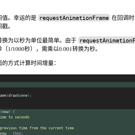
间值。幸运的是
在回调时
requestAnimationFrame
间戳。
转换为以秒为单位最简单。由于
requestAnimation
1/1000秒），需乘以0.001转换为秒。
面的方式计算时间增量：
ame
(
drawScene
);
(
now
)
{
ime to seconds
previous time from the current time
now 
-
then
;