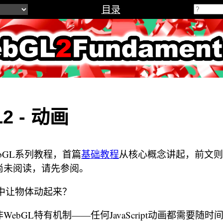
目录
2Fundamenta
2 - 动画
bGL系列教程，首篇
基础教程
从核心概念讲起，前文则
尚未阅读，请先参阅。
L中让物体动起来？
ebGL特有机制——任何JavaScript动画都需要随