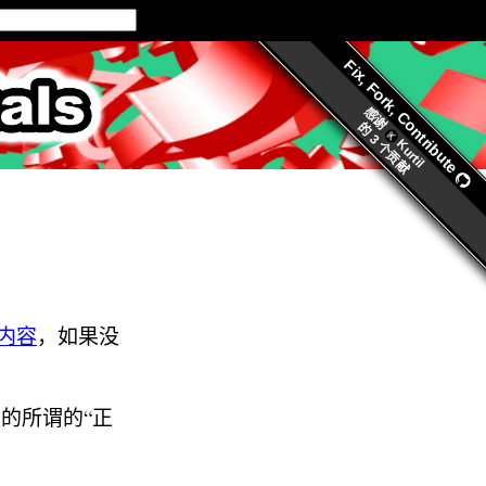
Fix, Fork, Contribute
ls.org
感谢
的
3 个贡献
Kurtil
内容
，如果没
的所谓的“正