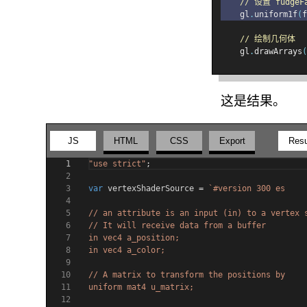
// 设置 fudgeF
    gl
.
uniform1f
(
f
// 绘制几何体
    gl
.
drawArrays
(
这是结果。