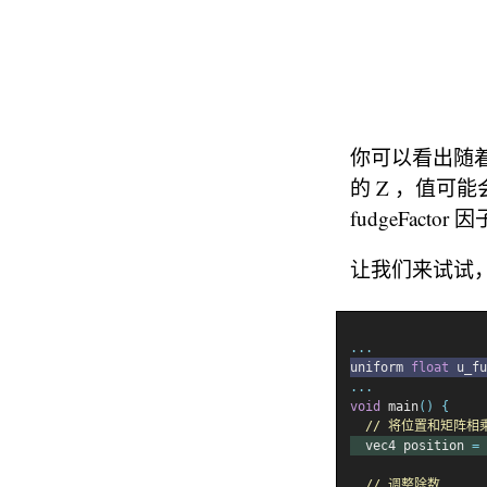
你可以看出随着
的 Z ，值可能
fudgeFac
让我们来试试，首
...
uniform 
float
 u_fu
...
void
 main
()
{
// 将位置和矩阵相
  vec4 position 
=
 
// 调整除数