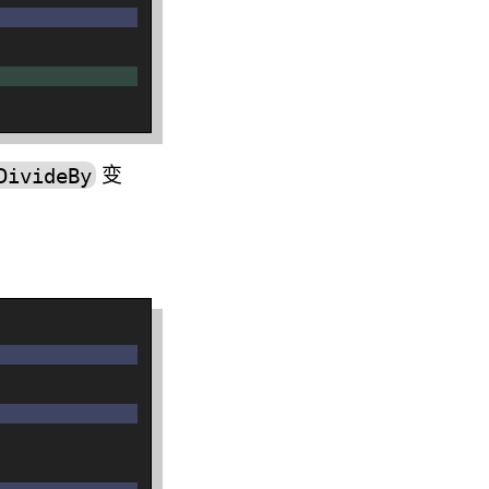
变
DivideBy