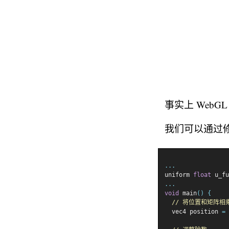
事实上 WebG
我们可以通过
...
uniform 
float
 u_fu
...
void
 main
()
{
// 将位置和矩阵相
  vec4 position 
=
 