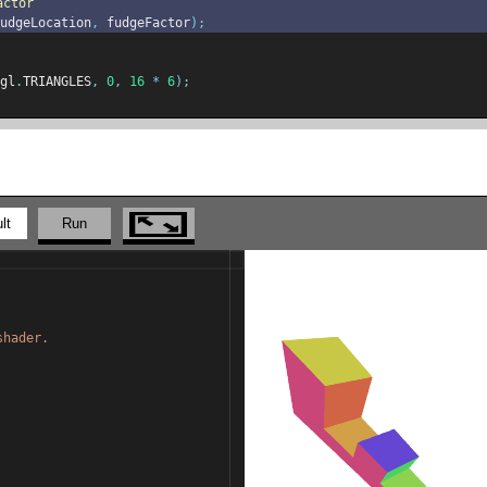
actor
udgeLocation
,
 fudgeFactor
);
gl
.
TRIANGLES
,
0
,
16
*
6
);