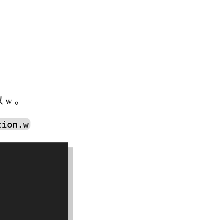
以 w 。
tion.w