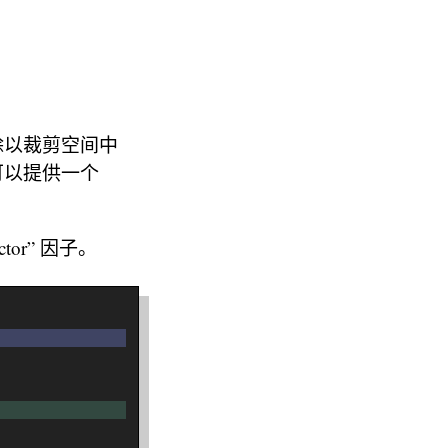
除以裁剪空间中
们可以提供一个
or” 因子。