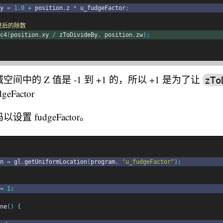
y 
=
1.0
+
 position
.
z 
*
 u_fudgeFactor
;
调整后的除数
c4
(
position
.
xy 
/
 zToDivideBy
,
 position
.
zw
);
间中的 Z 值是 -1 到 +1 的，所以 +1 是为了让
zTo
geFactor
置 fudgeFactor。
n 
=
 gl
.
getUniformLocation
(
program
,
"u_fudgeFactor"
);
=
1
;
ne
()
{