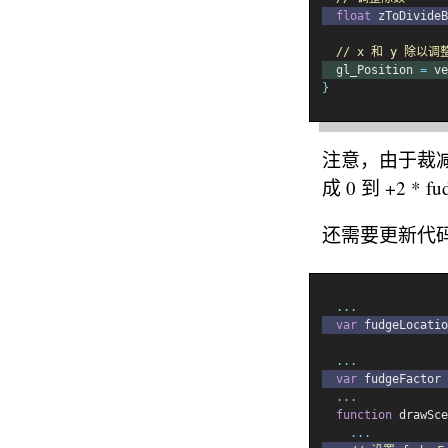
float
 zToDivideB
// x 和 y 除以
  gl_Position 
=
 ve
}
注意，由于裁减空
成 0 到 +2 * fud
还需要更新代码以设
...
var
 fudgeLocatio
...
var
 fudgeFactor 
...
function
 drawSce
...