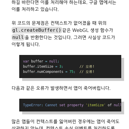
하길 바란다면 이를 처리해야 하는데요. 구글 맵에서는
이를 처리하고 있습니다.
위 코드의 문제점은 컨텍스트가 없어졌을 때 위의
gl.createBuffer()
같은 WebGL 생성 함수가
null
을 반환한다는 것입니다. 그러면 사실상 코드가
이렇게 됩니다.
var
 buffer 
=
null
;
buffer
.
itemSize 
=
3
;
// 오류!
buffer
.
numComponents 
=
75
;
// 오류!
다음과 같은 오류가 발생하면서 앱이 죽어버립니다.
TypeError
:
Cannot
set
property
'itemSize'
 of 
null
많은 앱들이 컨텍스트를 잃어버린 경우에는 앱이 죽어도
상관하지 않는데, 컨텍스트 손실 이벤트를 처리하도록