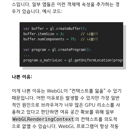
스입니다. 일부 앱들은 이런 객체에 속성을 추가하는 경
우가 있습니다. 예시 코드:
var
 buffer 
=
 gl
.
createBuffer
();
buffer
.
itemSize 
=
3
;
// 나쁨!!
buffer
.
numComponents 
=
75
;
// 나쁨!!
var
 program 
=
 gl
.
createProgram
();
...
program
.
u_matrixLoc 
=
 gl
.
getUniformLocation
(
program
,
나쁜 이유:
이게 나쁜 이유는 WebGL이 “컨텍스트를 잃을” 수 있기
때문입니다. 어떤 이유로든 발생할 수 있지만 가장 일반
적인 원인으로 브라우저가 너무 많은 GPU 리소스를 사
용하고 있다고 판단하면 여유 공간 확보를 위해 일부
WebGLRenderingContext
의 컨텍스트를 의도적
으로 없앨 수 있습니다. WebGL 프로그램이 항상 작동