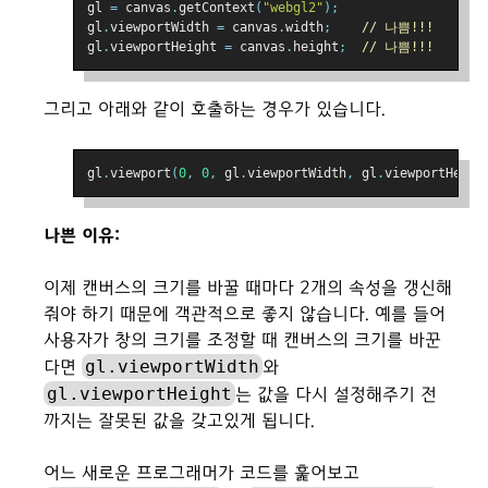
gl 
=
 canvas
.
getContext
(
"webgl2"
);
gl
.
viewportWidth 
=
 canvas
.
width
;
// 나쁨!!!
gl
.
viewportHeight 
=
 canvas
.
height
;
// 나쁨!!!
그리고 아래와 같이 호출하는 경우가 있습니다.
gl
.
viewport
(
0
,
0
,
 gl
.
viewportWidth
,
 gl
.
viewportHeigh
나쁜 이유:
이제 캔버스의 크기를 바꿀 때마다 2개의 속성을 갱신해
줘야 하기 때문에 객관적으로 좋지 않습니다. 예를 들어
사용자가 창의 크기를 조정할 때 캔버스의 크기를 바꾼
gl.viewportWidth
다면
와
gl.viewportHeight
는 값을 다시 설정해주기 전
까지는 잘못된 값을 갖고있게 됩니다.
어느 새로운 프로그래머가 코드를 훑어보고