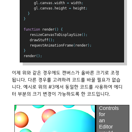
     gl
.
canvas
.
width 
=
 width
;
     gl
.
canvas
.
height 
=
 height
;
}
}
function
 render
()
{
   resizeCanvasToDisplaySize
();
   drawStuff
();
   requestAnimationFrame
(
render
);
}
render
();
이제 위와 같은 경우에도 캔버스가 올바른 크기로 조정
됩니다. 다른 경우를 고려하려 코드를 바꿀 필요가 없습
니다. 예시로 위의 #3에서 동일한 코드를 사용하여 에디
터 부분의 크기 변경이 가능하도록 한 코드입니다.