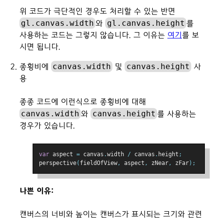
위 코드가 극단적인 경우도 처리할 수 있는 반면
gl.canvas.width
gl.canvas.height
와
를
사용하는 코드는 그렇지 않습니다. 그 이유는
여기
를 보
시면 됩니다.
canvas.width
canvas.height
종횡비에
및
사
용
종종 코드에 이런식으로 종횡비에 대해
canvas.width
canvas.height
와
를 사용하는
경우가 있습니다.
var
 aspect 
=
 canvas
.
width 
/
 canvas
.
height
;
perspective
(
fieldOfView
,
 aspect
,
 zNear
,
 zFar
);
나쁜 이유:
캔버스의 너비와 높이는 캔버스가 표시되는 크기와 관련