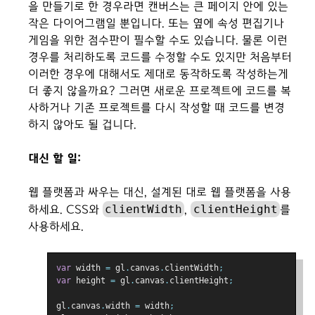
을 만들기로 한 경우라면 캔버스는 큰 페이지 안에 있는
작은 다이어그램일 뿐입니다. 또는 옆에 속성 편집기나
게임을 위한 점수판이 필수할 수도 있습니다. 물론 이런
경우를 처리하도록 코드를 수정할 수도 있지만 처음부터
이러한 경우에 대해서도 제대로 동작하도록 작성하는게
더 좋지 않을까요? 그러면 새로운 프로젝트에 코드를 복
사하거나 기존 프로젝트를 다시 작성할 때 코드를 변경
하지 않아도 될 겁니다.
대신 할 일:
웹 플랫폼과 싸우는 대신, 설계된 대로 웹 플랫폼을 사용
clientWidth
clientHeight
하세요. CSS와
,
를
사용하세요.
var
 width 
=
 gl
.
canvas
.
clientWidth
;
var
 height 
=
 gl
.
canvas
.
clientHeight
;
gl
.
canvas
.
width 
=
 width
;