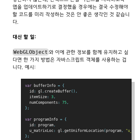
앱을 업데이트하기로 결정했을 경우에는 결국 수정해야
할 코드를 미리 작성하는 것은 안 좋은 생각인 것 같습니
다.
대신 할 일:
WebGLObject
와 이에 관한 정보를 함께 유지하고 싶
다면 한 가지 방법은 자바스크립트 객체를 사용하는 겁
니다. 예시:
var
 bufferInfo 
=
{
  id
:
 gl
.
createBuffer
(),
  itemSize
:
3
,
  numComponents
:
75
,
};
var
 programInfo 
=
{
  id
:
 program
,
  u_matrixLoc
:
 gl
.
getUniformLocation
(
program
,
"u_mat
};