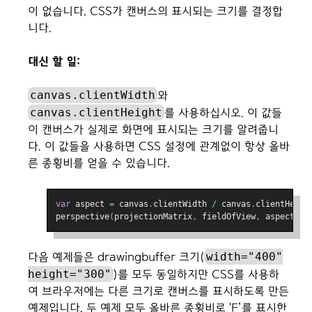
이 없습니다. CSS가 캔버스의 표시되는 크기를 결정합
니다.
대신 할 일:
canvas.clientWidth
와
canvas.clientHeight
를 사용하십시오. 이 값들
이 캔버스가 실제로 화면에 표시되는 크기를 알려줍니
다. 이 값들을 사용하면 CSS 설정에 관계없이 항상 올바
른 종횡비를 얻을 수 있습니다.
var
 aspect 
=
 canvas
.
clientWidth 
/
 canvas
.
clientHeigh
perspective
(
projectionMatrix
,
 fieldOfView
,
 aspect
,
 z
width="400"
다음 예제들은 drawingbuffer 크기(
height="300"
)를 모두 동일하지만 CSS를 사용하
여 브라우저에는 다른 크기로 캔버스를 표시하도록 만든
예제입니다. 두 예제 모두 올바른 종횡비로 'F’를 표시한