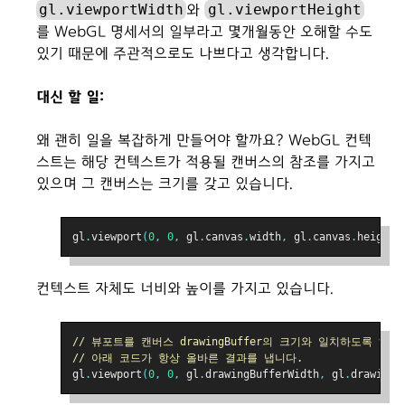
gl.viewportWidth
gl.viewportHeight
와
를 WebGL 명세서의 일부라고 몇개월동안 오해할 수도
있기 때문에 주관적으로도 나쁘다고 생각합니다.
대신 할 일:
왜 괜히 일을 복잡하게 만들어야 할까요? WebGL 컨텍
스트는 해당 컨텍스트가 적용될 캔버스의 참조를 가지고
있으며 그 캔버스는 크기를 갖고 있습니다.
gl
.
viewport
(
0
,
0
,
 gl
.
canvas
.
width
,
 gl
.
canvas
.
height
)
컨텍스트 자체도 너비와 높이를 가지고 있습니다.
// 뷰포트를 캔버스 drawingBuffer의 크기와 일치하도록 해야
// 아래 코드가 항상 올바른 결과를 냅니다.
gl
.
viewport
(
0
,
0
,
 gl
.
drawingBufferWidth
,
 gl
.
drawingB