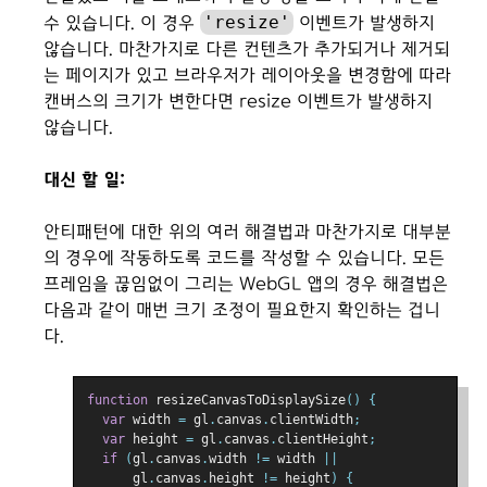
'resize'
수 있습니다. 이 경우
이벤트가 발생하지
않습니다. 마찬가지로 다른 컨텐츠가 추가되거나 제거되
는 페이지가 있고 브라우저가 레이아웃을 변경함에 따라
캔버스의 크기가 변한다면 resize 이벤트가 발생하지
않습니다.
대신 할 일:
안티패턴에 대한 위의 여러 해결법과 마찬가지로 대부분
의 경우에 작동하도록 코드를 작성할 수 있습니다. 모든
프레임을 끊임없이 그리는 WebGL 앱의 경우 해결법은
다음과 같이 매번 크기 조정이 필요한지 확인하는 겁니
다.
function
 resizeCanvasToDisplaySize
()
{
var
 width 
=
 gl
.
canvas
.
clientWidth
;
var
 height 
=
 gl
.
canvas
.
clientHeight
;
if
(
gl
.
canvas
.
width 
!=
 width 
||
      gl
.
canvas
.
height 
!=
 height
)
{