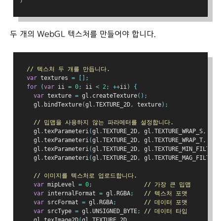
}
두 개의 WebGL 텍스처를 만들어야 합니다.
// 텍스처 두 개를 만듭니다.
var
 textures 
=
[];
for
(
var
 ii 
=
0
;
 ii 
<
2
;
++
ii
)
{
var
 texture 
=
 gl
.
createTexture
();
    gl
.
bindTexture
(
gl
.
TEXTURE_2D
,
 texture
);
// 밉맵을 사용하지 않는 파라메터를 설정합니다.
    gl
.
texParameteri
(
gl
.
TEXTURE_2D
,
 gl
.
TEXTURE_WRAP_S
,
 gl
.
    gl
.
texParameteri
(
gl
.
TEXTURE_2D
,
 gl
.
TEXTURE_WRAP_T
,
 gl
.
    gl
.
texParameteri
(
gl
.
TEXTURE_2D
,
 gl
.
TEXTURE_MIN_FILTER
,
    gl
.
texParameteri
(
gl
.
TEXTURE_2D
,
 gl
.
TEXTURE_MAG_FILTER
,
// 이미지를 텍스처로 업로드합니다.
var
 mipLevel 
=
0
;
// 가장 큰 밉맵
var
 internalFormat 
=
 gl
.
RGBA
;
// 텍스처 포맷
var
 srcFormat 
=
 gl
.
RGBA
;
// 데이터 포맷
var
 srcType 
=
 gl
.
UNSIGNED_BYTE
;
// 데이터 타입
    gl
.
texImage2D
(
gl
.
TEXTURE_2D
,