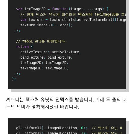
var
 texImage3D 
=
function
(
target
,
...
args
)
{
// 현재 텍스처 유닛의 활성화된 텍스처에 texImage3D를 호출합
var
 texture 
=
 textureUnits
[
activeTextureUnit
][
target
];
    texture
.
image3D
(...
args
);
};
// WebGL API를 반환합니다.
return
{
    activeTexture
:
 activeTexture
,
    bindTexture
:
 bindTexture
,
    texImage2D
:
 texImage2D
,
    texImage3D
:
 texImage3D
,
};
};
셰이더는 텍스처 유닛의 인덱스를 받습니다. 아래 두 줄의 코
드의 의미가 명확해지셨길 바랍니다.
  gl
.
uniform1i
(
u_image0Location
,
0
);
// 텍스처 유닛 0
  gl
.
uniform1i
(
u_image1Location
,
1
);
// 텍스처 유닛 1