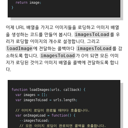
return
 image
;
}
이제 URL 배열을 가지고 이미지들을 로딩하고 이미지 배열
imagesToLoad
을 생성하는 코드를 만들어 봅시다.
를 우
리가 로딩할 이미지의 개수로 설정합니다. 그리고
loadImage
imagesToLoad
에 전달하는 콜백마다
를 감
imagesToLoad
소하도록 합니다.
가 0이 되면 모든 이미
지가 로딩된 것이고 이미지 배열을 콜백에 전달하도록 합니
다.
function
 loadImages
(
urls
,
 callback
)
{
var
 images 
=
[];
var
 imagesToLoad 
=
 urls
.
length
;
// 이미지 로딩이 완료될 때마다 호출됩니다.
var
 onImageLoad 
=
function
()
{
--
imagesToLoad
;
// 모든 이미지 로딩이 완료되면 콜백을 호출합니다.