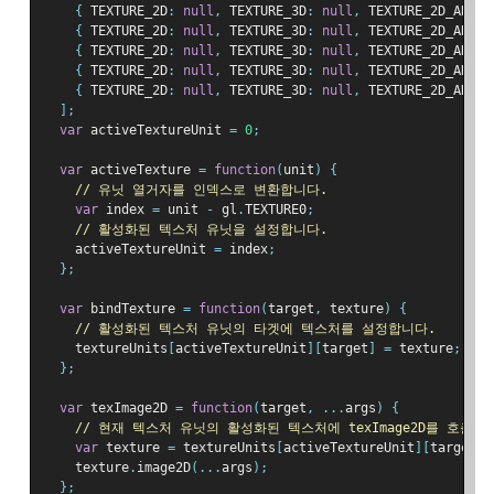
{
 TEXTURE_2D
:
null
,
 TEXTURE_3D
:
null
,
 TEXTURE_2D_ARRAY
{
 TEXTURE_2D
:
null
,
 TEXTURE_3D
:
null
,
 TEXTURE_2D_ARRAY
{
 TEXTURE_2D
:
null
,
 TEXTURE_3D
:
null
,
 TEXTURE_2D_ARRAY
{
 TEXTURE_2D
:
null
,
 TEXTURE_3D
:
null
,
 TEXTURE_2D_ARRAY
{
 TEXTURE_2D
:
null
,
 TEXTURE_3D
:
null
,
 TEXTURE_2D_ARRAY
];
var
 activeTextureUnit 
=
0
;
var
 activeTexture 
=
function
(
unit
)
{
// 유닛 열거자를 인덱스로 변환합니다.
var
 index 
=
 unit 
-
 gl
.
TEXTURE0
;
// 활성화된 텍스처 유닛을 설정합니다.
    activeTextureUnit 
=
 index
;
};
var
 bindTexture 
=
function
(
target
,
 texture
)
{
// 활성화된 텍스처 유닛의 타겟에 텍스처를 설정합니다.
    textureUnits
[
activeTextureUnit
][
target
]
=
 texture
;
};
var
 texImage2D 
=
function
(
target
,
...
args
)
{
// 현재 텍스처 유닛의 활성화된 텍스처에 texImage2D를 호출합
var
 texture 
=
 textureUnits
[
activeTextureUnit
][
target
];
    texture
.
image2D
(...
args
);
};