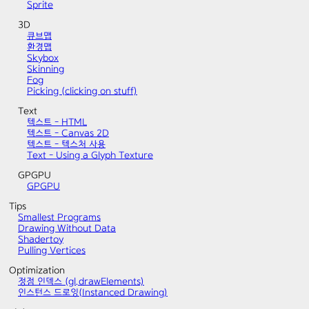
Sprite
3D
큐브맵
환경맵
Skybox
Skinning
Fog
Picking (clicking on stuff)
Text
텍스트 - HTML
텍스트 - Canvas 2D
텍스트 - 텍스처 사용
Text - Using a Glyph Texture
GPGPU
GPGPU
Tips
Smallest Programs
Drawing Without Data
Shadertoy
Pulling Vertices
Optimization
정점 인덱스 (gl.drawElements)
인스턴스 드로잉(Instanced Drawing)