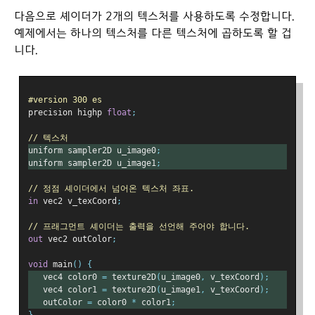
다음으로 셰이더가 2개의 텍스처를 사용하도록 수정합니다.
예제에서는 하나의 텍스처를 다른 텍스처에 곱하도록 할 겁
니다.
#version 300 es
precision highp 
float
;
// 텍스처
uniform sampler2D u_image0
;
uniform sampler2D u_image1
;
// 정점 셰이더에서 넘어온 텍스처 좌표.
in
 vec2 v_texCoord
;
// 프래그먼트 셰이더는 출력을 선언해 주어야 합니다.
out
 vec2 outColor
;
void
 main
()
{
   vec4 color0 
=
 texture2D
(
u_image0
,
 v_texCoord
);
   vec4 color1 
=
 texture2D
(
u_image1
,
 v_texCoord
);
   outColor 
=
 color0 
*
 color1
;