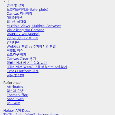
기타
설정 및 설치
보일러플레이트(Boilerplate)
Canvas 리사이징
애니메이션
점, 선, 삼각형
Multiple Views, Multiple Canvases
Visualizing the Camera
WebGL2 알파(Alpha)
2D vs 3D 라이브러리
안티패턴
WebGL2 행렬 vs 수학에서의 행렬
정밀도 이슈
스크린샷 찍기
Canvas Clear 방지
캔버스에서 키보드 입력 받기
HTML에서 WebGL2를 배경으로 사용하기
Cross Platform 문제
질문 및 답변
Reference
Attributes
텍스처 유닛
Framebuffer
readPixels
참고 자료
Helper API Docs
TWGL, A tiny WebGL helper library