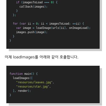
if
(
imagesToLoad 
===
0
)
{
      callback
(
images
);
}
};
for
(
var
 ii 
=
0
;
 ii 
<
 imagesToLoad
;
++
ii
)
{
var
 image 
=
 loadImage
(
urls
[
ii
],
 onImageLoad
);
    images
.
push
(
image
);
}
}
이제 loadImages를 아래와 같이 호출합니다.
function
 main
()
{
  loadImages
([
"resources/leaves.jpg"
,
"resources/star.jpg"
,
],
 render
);
}