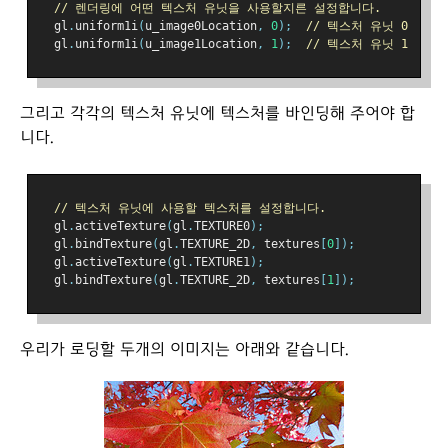
// 렌더링에 어떤 텍스처 유닛을 사용할지른 설정합니다.
  gl
.
uniform1i
(
u_image0Location
,
0
);
// 텍스처 유닛 0
  gl
.
uniform1i
(
u_image1Location
,
1
);
// 텍스처 유닛 1
그리고 각각의 텍스처 유닛에 텍스처를 바인딩해 주어야 합
니다.
// 텍스처 유닛에 사용할 텍스처를 설정합니다.
  gl
.
activeTexture
(
gl
.
TEXTURE0
);
  gl
.
bindTexture
(
gl
.
TEXTURE_2D
,
 textures
[
0
]);
  gl
.
activeTexture
(
gl
.
TEXTURE1
);
  gl
.
bindTexture
(
gl
.
TEXTURE_2D
,
 textures
[
1
]);
우리가 로딩할 두개의 이미지는 아래와 같습니다.