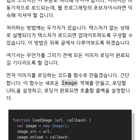
립트 코드지만 이 부분도 처리해 주어야 합니다. 이미지는 비
동기적으로 로드되는데, 웹 프로그래밍의 초보자이시라면 익
숙해 지셔야 할 겁니다.
처리하는 방법에는 두가지가 있습니다. 텍스처가 없는 상태
로 실행되다가 텍스처가 로드되면 업데이트하도록 구성할 수
있습니다. 이 방법은 뒤쪽 글에서 다루어보도록 하겠습니다.
여기서는 무언가를 그리기 전에 모든 이미지 로딩이 완료되
길 기다리도록 할 겁니다.
먼저 이미지를 로딩하는 코드를 함수로 만들겠습니다. 간단
Image
합니다. 이 함수는 새로운
객체를 만들고, 로딩할
URL을 설정하고, 로딩이 완료되면 호출할 콜백을 설정합니
다.
function
 loadImage 
(
url
,
 callback
)
{
var
 image 
=
new
Image
();
  image
.
src 
=
 url
;
  image
.
onload 
=
 callback
;