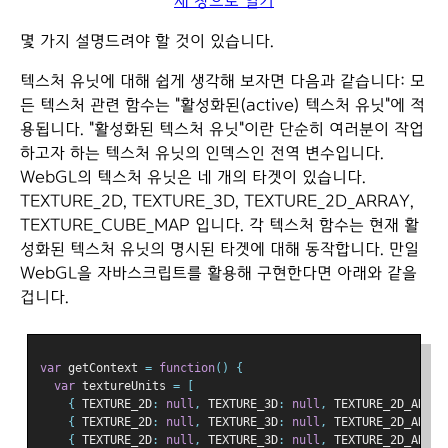
새 창으로 열기
몇 가지 설명드려야 할 것이 있습니다.
텍스처 유닛에 대해 쉽게 생각해 보자면 다음과 같습니다: 모
든 텍스처 관련 함수는 "활성화된(active) 텍스처 유닛"에 적
용됩니다. "활성화된 텍스처 유닛"이란 단순히 여러분이 작업
하고자 하는 텍스처 유닛의 인덱스인 전역 변수입니다.
WebGL의 텍스처 유닛은 네 개의 타겟이 있습니다.
TEXTURE_2D, TEXTURE_3D, TEXTURE_2D_ARRAY,
TEXTURE_CUBE_MAP 입니다. 각 텍스처 함수는 현재 활
성화된 텍스처 유닛의 명시된 타겟에 대해 동작합니다. 만일
WebGL을 자바스크립트를 활용해 구현한다면 아래와 같을
겁니다.
var
 getContext 
=
function
()
{
var
 textureUnits 
=
[
{
 TEXTURE_2D
:
null
,
 TEXTURE_3D
:
null
,
 TEXTURE_2D_ARRAY
{
 TEXTURE_2D
:
null
,
 TEXTURE_3D
:
null
,
 TEXTURE_2D_ARRAY
{
 TEXTURE_2D
:
null
,
 TEXTURE_3D
:
null
,
 TEXTURE_2D_ARRAY