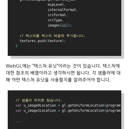
                  mipLevel
,
                  internalFormat
,
                  srcFormat
,
                  srcType
,
                  images
[
ii
]);
// 텍스처를 텍스처 배열에 추가합니다.
    textures
.
push
(
texture
);
}
WebGL에는 "텍스처 유닛"이라는 것이 있습니다. 텍스처에
대한 참조의 배열이라고 생각하시면 됩니다. 각 샘플러에 대
해 어떤 텍스처 유닛을 사용할지를 알려주어야 합니다.
// 샘플러 위치른 찾습니다.
var
 u_image0Location 
=
 gl
.
getUniformLocation
(
program
,
"u
var
 u_image1Location 
=
 gl
.
getUniformLocation
(
program
,
"u
...