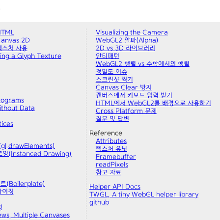
.
HTML
Visualizing the Camera
anvas 2D
WebGL2 알파(Alpha)
텍스처 사용
2D vs 3D 라이브러리
sing a Glyph Texture
안티패턴
WebGL2 행렬 vs 수학에서의 행렬
정밀도 이슈
스크린샷 찍기
Canvas Clear 방지
캔버스에서 키보드 입력 받기
rograms
HTML에서 WebGL2를 배경으로 사용하기
thout Data
Cross Platform 문제
질문 및 답변
tices
Reference
Attributes
l.drawElements)
텍스처 유닛
(Instanced Drawing)
Framebuffer
readPixels
참고 자료
Boilerplate)
Helper API Docs
리사이징
TWGL, A tiny WebGL helper library
github
형
ews, Multiple Canvases