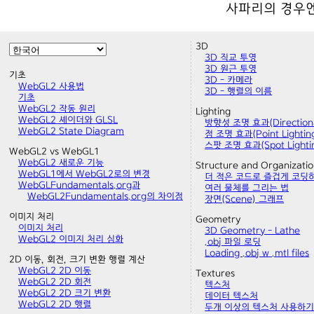
사파리의 경우엔
3D
3D 직교 투영
3D 원근 투영
기초
3D - 카메라
WebGL2 사용법
3D - 행렬의 이름
기초
WebGL2 작동 원리
Lighting
WebGL2 셰이더와 GLSL
방향성 조명 효과(Directional
WebGL2 State Diagram
점 조명 효과(Point Lightin
스팟 조명 효과(Spot Lighti
WebGL2 vs WebGL1
WebGL2 새로운 기능
Structure and Organizati
WebGL1에서 WebGL2로의 변경
더 적은 코드로 즐겁게 코딩
WebGLFundamentals.org과
여러 물체를 그리는 법
WebGL2Fundamentals.org의 차이점
장면(Scene) 그래프
이미지 처리
Geometry
이미지 처리
3D Geometry - Lathe
WebGL2 이미지 처리 심화
.obj 파일 로딩
Loading .obj w .mtl files
2D 이동, 회전, 크기 변환 행렬 계산
WebGL2 2D 이동
Textures
WebGL2 2D 회전
텍스처
WebGL2 2D 크기 변환
데이터 텍스처
WebGL2 2D 행렬
두개 이상의 텍스처 사용하