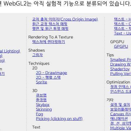
 WebGL2는 아직 실험적 기능으로 분류되어 있습니다
교차 출처 이미지(Cross Origin Image)
텍스트 - 
원근 교정 텍스처 매핑
텍스트 - C
평면 및 원근 투영 매핑
텍스트 - 
Text - U
Rendering To A Texture
텍스처에 렌더링하기
GPGPU
GPGPU
Shadows
 Lighting)
그림자
Tips
g)
Smallest P
ng)
Techniques
Drawing Wi
2D
on
Shadertoy
2D - DrawImage
하기
Pulling Ver
2D - 행렬 스택
Sprite
Optimization
정점 인덱스 (g
3D
인스턴스 드로잉
큐브맵
환경맵
기타
Skybox
설정 및 설치
Skinning
보일러플레이트(
Fog
Canvas 
Picking (clicking on stuff)
애니메이션
점, 선, 삼각
Text
기
Multiple Vi