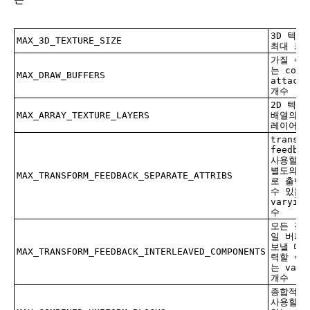
3D 텍스
MAX_3D_TEXTURE_SIZE
최대 크
가질 수 
는 colo
MAX_DRAW_BUFFERS
attachm
개수
2D 텍스
MAX_ARRAY_TEXTURE_LAYERS
배열의 
레이어
transfo
feedba
사용할 
별도의 
MAX_TRANSFORM_FEEDBACK_SEPARATE_ATTRIBS
로 출력
수 있는
varyin
수
모든 걸 
일 버퍼
보낼 때 
MAX_TRANSFORM_FEEDBACK_INTERLEAVED_COMPONENTS
력할 수 
는 vary
개수
종합적으
사용할 