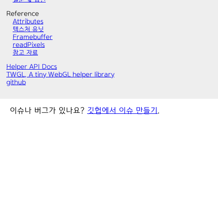
Reference
Attributes
텍스처 유닛
Framebuffer
readPixels
참고 자료
Helper API Docs
TWGL, A tiny WebGL helper library
github
이슈나 버그가 있나요?
깃헙에서 이슈 만들기
.