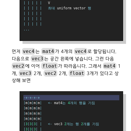
|
|
|
|
|
   V
|
|
|
|
|
최대
 uniform vector 
행
|
|
|
|
|
|
|
|
|
|
|
|
|
|
|
...
vec4
mat4
vec4
먼저
는
가 4개의
로 할당됩니다.
vec3
다음으로
는 공간 왼쪽에 넣습니다. 그런 다음
vec2
float
mat4
에 이어
가 따라옵니다. 그래서
1
vec3
vec2
float
개,
2개,
2개,
3개가 있다고 상
상해 보면
-+-+-+-+
|
m
|
m
|
m
|
m
|
<-
 mat4
는
4
개의
행을
가짐
|
m
|
m
|
m
|
m
|
|
m
|
m
|
m
|
m
|
|
m
|
m
|
m
|
m
|
|
3
|
3
|
3
|
|
<-
 vec3 
2
개는
행
2
개를
가짐
|
3
|
3
|
3
|
|