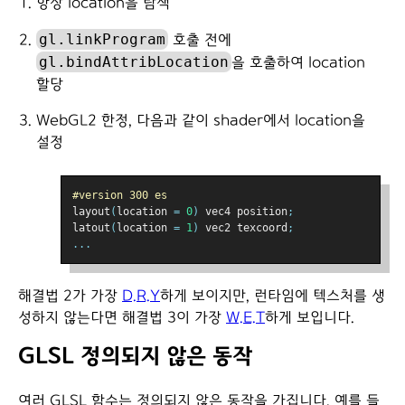
항상 location을 탐색
gl.linkProgram
호출 전에
gl.bindAttribLocation
을 호출하여 location
할당
WebGL2 한정, 다음과 같이 shader에서 location을
설정
#version 300 es
layout
(
location 
=
0
)
 vec4 position
;
latout
(
location 
=
1
)
 vec2 texcoord
;
...
해결법 2가 가장
D.R.Y
하게 보이지만, 런타임에 텍스처를 생
성하지 않는다면 해결법 3이 가장
W.E.T
하게 보입니다.
GLSL 정의되지 않은 동작
여러 GLSL 함수는 정의되지 않은 동작을 가집니다. 예를 들