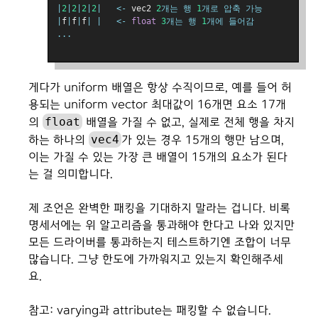
|
2
|
2
|
2
|
2
|
<-
 vec2 
2
개는
행
1
개로
압축
가능
|
f
|
f
|
f
|
|
<-
float
3
개는
행
1
개에
들어감
...
게다가 uniform 배열은 항상 수직이므로, 예를 들어 허
용되는 uniform vector 최대값이 16개면 요소 17개
float
의
배열을 가질 수 없고, 실제로 전체 행을 차지
vec4
하는 하나의
가 있는 경우 15개의 행만 남으며,
이는 가질 수 있는 가장 큰 배열이 15개의 요소가 된다
는 걸 의미합니다.
제 조언은 완벽한 패킹을 기대하지 말라는 겁니다. 비록
명세서에는 위 알고리즘을 통과해야 한다고 나와 있지만
모든 드라이버를 통과하는지 테스트하기엔 조합이 너무
많습니다. 그냥 한도에 가까워지고 있는지 확인해주세
요.
참고: varying과 attribute는 패킹할 수 없습니다.