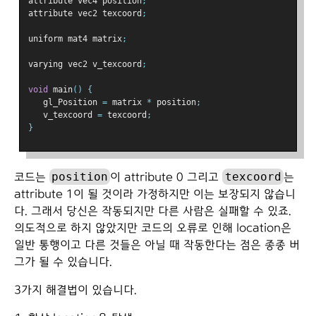
attribute vec4 position
;
attribute vec2 texcoord
;
uniform mat4 matrix
;
varying vec2 v_texcoord
;
void
 main
()
{
   gl_Position 
=
 matrix 
*
 position
;
   v_texcoord 
=
 texcoord
;
}
position
texcoord
코드는
이 attribute 0 그리고
는
attribute 1이 될 것이라 가정하지만 이는 보장되지 않습니
다. 그래서 당신은 작동되지만 다른 사람은 실패할 수 있죠.
의도적으로 하지 않았지만 코드의 오류로 인해 location은
일반 통행이고 다른 것들은 아닐 때 작동한다는 점은 종종 버
그가 될 수 있습니다.
3가지 해결법이 있습니다.