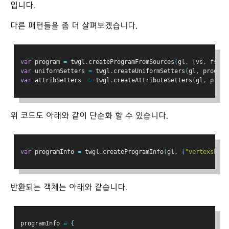
입니다.
다른 패턴들을 좀 더 살펴보겠습니다.
var
 program 
=
 twgl
.
createProgramFromSources
(
gl
,
[
vs
,
 fs
]);
var
 uniformSetters 
=
 twgl
.
createUniformSetters
(
gl
,
 program
var
 attribSetters  
=
 twgl
.
createAttributeSetters
(
gl
,
 progr
위 코드도 아래와 같이 단순화 할 수 있습니다.
var
 programInfo 
=
 twgl
.
createProgramInfo
(
gl
,
[
"vertexshade
반환되는 객체는 아래와 같습니다.
programInfo 
=
{