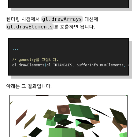
gl.drawArrays
렌더링 시점에서
대신에
gl.drawElements
를 호출하면 됩니다.
...
// geometry를 그립니다.
gl
.
drawElements
(
gl
.
TRIANGLES
,
 bufferInfo
.
numElements
,
 gl
.
U
아래는 그 결과입니다.