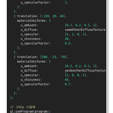
      u_specularFactor
:
1
,
},
},
{
 translation
:
[-
120
,
20
,
44
],
    materialUniforms
:
{
      u_ambient
:
[
0.1
,
0.2
,
0.1
,
1
],
      u_diffuse
:
               someOtherDiffuseTexture
,
      u_specular
:
[
1
,
1
,
0
,
1
],
      u_shininess
:
30
,
      u_specularFactor
:
0.5
,
},
},
{
 translation
:
[
200
,
-
23
,
-
78
],
    materialUniforms
:
{
      u_ambient
:
[
0.2
,
0.2
,
0.1
,
1
],
      u_diffuse
:
               yetAnotherDiffuseTexture
,
      u_specular
:
[
1
,
0
,
0
,
1
],
      u_shininess
:
45
,
      u_specularFactor
:
0.7
,
},
},
];
// 그리는 시점에
gl
.
useProgram
(
program
);