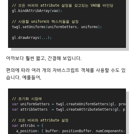
// 모든 버퍼와 attribute 설정을 갖고있는 VAO를 바인딩
gl
.
bindAttribArray
(
vao
);
// 사용할 uniform과 텍스처들을 설정
twgl
.
setUniforms
(
uniformSetters
,
 uniforms
);
gl
.
drawArrays
(...);
아까보다 훨씬 짧고, 간결해 보입니다.
편의에 따라 여러 개의 자바스크립트 객체를 사용할 수도 있
습니다. 예를들어,
// 초기화 시점에
var
 uniformSetters 
=
 twgl
.
createUniformSetters
(
gl
,
 program
var
 attribSetters  
=
 twgl
.
createAttributeSetters
(
gl
,
 progr
// 모든 버퍼와 attribute 설정
var
 attribs 
=
{
  a_position
:
{
 buffer
:
 positionBuffer
,
 numComponents
:
3
,