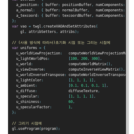
  a_position
:
{
 buffer
:
 positionBuffer
,
 numComponents
:
3
,
  a_normal
:
{
 buffer
:
 normalBuffer
,
   numComponents
:
3
,
  a_texcoord
:
{
 buffer
:
 texcoordBuffer
,
 numComponents
:
2
,
};
var
 vao 
=
 twgl
.
createVAOAndSetAttributes
(
    gl
,
 attribSetters
,
 attribs
);
// (사용 방식에 따라서)초기화 시점 또는 그리는 시점에
var
 uniforms 
=
{
  u_worldViewProjection
:
   computeWorldViewProjectionMatri
  u_lightWorldPos
:
[
100
,
200
,
300
],
  u_world
:
                 computeWorldMatrix
(),
  u_viewInverse
:
           computeInverseViewMatrix
(),
  u_worldInverseTranspose
:
 computeWorldInverseTransposeMat
  u_lightColor
:
[
1
,
1
,
1
,
1
],
  u_ambient
:
[
0.1
,
0.1
,
0.1
,
1
],
  u_diffuse
:
               diffuseTexture
,
  u_specular
:
[
1
,
1
,
1
,
1
],
  u_shininess
:
60
,
  u_specularFactor
:
1
,
};
// 그리기 시점에
gl
.
useProgram
(
program
);