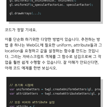
gl
.
uniform1f
(
u_shininessLoc
,
 shininess
);
gl
.
uniform1f
(
u_specularFactorLoc
,
 specularFactor
);
gl
.
drawArrays
(...);
코드가 정말 기네요.
이를 단순화 하기위한 다양한 방법이 있습니다. 추천하는 방
법 중 하나는 WebGL에 필요한 uniform, attribute들과 그
location을 요청하고 값을 설정하는 함수를 만드는 것입니
다. 그리는 자바스크립트 객체를 그 함수로 넘김으로써 그 작
업을 훨씬 쉽게 수행할 수 있습니다. 잘 이해가 안되신다면,
아래 코드 예제를 한번 보십시오.
// 초기화 시점에
var
 uniformSetters 
=
 twgl
.
createUniformSetters
(
gl
,
 program
var
 attribSetters  
=
 twgl
.
createAttributeSetters
(
gl
,
 progr
// 모든 버퍼와 attribute 설정
var
 attribs 
=
{