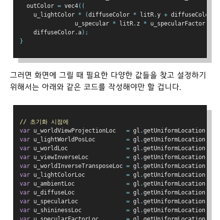
  outColor 
=
 vec4
((
    u_lightColor 
*
(
diffuseColor 
*
 litR
.
y 
+
 diffuseColor 
*
                u_specular 
*
 litR
.
z 
*
 u_specularFactor
)).
r
    diffuseColor
.
a
);
}
그러면 화면에 그릴 때 필요한 다양한 값들을 찾고 설정하기
위해서는 아래와 같은 코드를 작성해야만 할 겁니다.
// 초기화 시점에
var
 u_worldViewProjectionLoc   
=
 gl
.
getUniformLocation
(
pro
var
 u_lightWorldPosLoc         
=
 gl
.
getUniformLocation
(
pro
var
 u_worldLoc                 
=
 gl
.
getUniformLocation
(
pro
var
 u_viewInverseLoc           
=
 gl
.
getUniformLocation
(
pro
var
 u_worldInverseTransposeLoc 
=
 gl
.
getUniformLocation
(
pro
var
 u_lightColorLoc            
=
 gl
.
getUniformLocation
(
pro
var
 u_ambientLoc               
=
 gl
.
getUniformLocation
(
pro
var
 u_diffuseLoc               
=
 gl
.
getUniformLocation
(
pro
var
 u_specularLoc              
=
 gl
.
getUniformLocation
(
pro
var
 u_shininessLoc             
=
 gl
.
getUniformLocation
(
pro
var
 u_specularFactorLoc        
=
 gl
.
getUniformLocation
(
pro