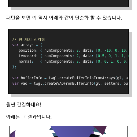
패턴을 보면 이 역시 아래와 같이 단순화 할 수 있습니다.
// 한 개의 삼각형
var
 arrays 
=
{
   position
:
{
 numComponents
:
3
,
 data
:
[
0
,
-
10
,
0
,
10
,
10
,
   texcoord
:
{
 numComponents
:
2
,
 data
:
[
0.5
,
0
,
1
,
1
,
0
,
1
   normal
:
{
 numComponents
:
3
,
 data
:
[
0
,
0
,
1
,
0
,
0
,
1
,
};
var
 bufferInfo 
=
 twgl
.
createBufferInfoFromArrays
(
gl
,
 array
var
 vao 
=
 twgl
.
createVAOFromBufferInfo
(
gl
,
 setters
,
 buffer
훨씬 간결하네요!
아래는 그 결과입니다.