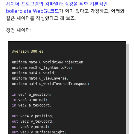
셰이더 프로그램의 컴파일과 링킹을 위한 기본적인
boilerplate WebGL코드
가 이미 있다고 가정하고, 아래와
같은 셰이더를 작성했다고 해 보죠.
정점 셰이더:
#version 300 es
uniform mat4 u_worldViewProjection
;
uniform vec3 u_lightWorldPos
;
uniform mat4 u_world
;
uniform mat4 u_viewInverse
;
uniform mat4 u_worldInverseTranspose
;
in
 vec4 a_position
;
in
 vec3 a_normal
;
in
 vec2 a_texcoord
;
out
 vec4 v_position
;
out
 vec2 v_texCoord
;
out
 vec3 v_normal
;
out
 vec3 v_surfaceToLight
;