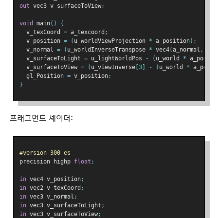
out
 vec3 v_surfaceToView
;
void
 main
()
{
  v_texCoord 
=
 a_texcoord
;
  v_position 
=
(
u_worldViewProjection 
*
 a_position
);
  v_normal 
=
(
u_worldInverseTranspose 
*
 vec4
(
a_normal
,
0
))
  v_surfaceToLight 
=
 u_lightWorldPos 
-
(
u_world 
*
 a_positi
  v_surfaceToView 
=
(
u_viewInverse
[
3
]
-
(
u_world 
*
 a_posit
  gl_Position 
=
 v_position
;
}
프래그먼트 셰이더:
#version 300 es
precision highp 
float
;
in
 vec4 v_position
;
in
 vec2 v_texCoord
;
in
 vec3 v_normal
;
in
 vec3 v_surfaceToLight
;
in
 vec3 v_surfaceToView
;