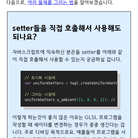
다음으로,
여러 물체를 그리는 법
을 알아보겠습니다.
setter들을 직접 호출해서 사용해도
되나요?
자바스크립트에 익숙하신 분은들 setter를 아래와 같
이 직접 호출해서 사용할 수 있는지 궁금하실 겁니다.
// 초기화 시점에
var
 uniformSetters 
=
 twgl
.
createUniformSetters
(
progr
// 그리는 시점에
uniformSetters
.
u_ambient
([
1
,
0
,
0
,
1
]);
// ambient
이렇게 하는것이 좋지 않은 이유는 GLSL 프로그램을
작성할 때 셰이더를 변경하는 경우가 종종 생긴다는 겁
니다. 주로 디버깅 목적으로요. 예를들어 프로그램을 사