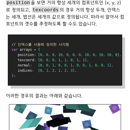
position
을 보면 거의 항상 세개의 컴포넌트인 (x, y, z)
texcoords
로 정의되고,
의 경우 거의 항상 두개, 인덱스
는 세개, 법선은 세개의 값으로 정의됩니다. 따라서 알아서 컴
포넌트의 갯수를 추정하도록 할 수도 있습니다.
// 인덱스를 사용해 정의한 사각형
var
 arrays 
=
{
   position
:
[
0
,
0
,
0
,
10
,
0
,
0
,
0
,
10
,
0
,
10
,
10
,
0
],
   texcoord
:
[
0
,
0
,
0
,
1
,
1
,
0
,
1
,
1
],
   normal
:
[
0
,
0
,
1
,
0
,
0
,
1
,
0
,
0
,
1
,
0
,
0
,
1
],
   indices
:
[
0
,
1
,
2
,
1
,
2
,
3
],
};
이러한 경우의 결과는 아래와 같습니다.