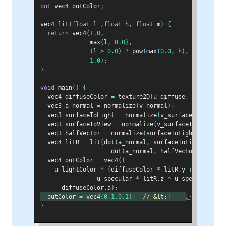
out
 vec4 outColor
;
vec4 lit
(
float
 l 
,
float
 h
,
float
 m
)
{
return
 vec4
(
1.0
,
              max
(
l
,
0.0
),
(
l 
>
0.0
)
?
 pow
(
max
(
0.0
,
 h
),
 m
)
:
0.0
,
1.0
);
}
void
 main
()
{
  vec4 diffuseColor 
=
 texture2D
(
u_diffuse
,
 v_texCoor
  vec3 a_normal 
=
 normalize
(
v_normal
);
  vec3 surfaceToLight 
=
 normalize
(
v_surfaceToLight
);
  vec3 surfaceToView 
=
 normalize
(
v_surfaceToView
);
  vec3 halfVector 
=
 normalize
(
surfaceToLight 
+
 surfa
  vec4 litR 
=
 lit
(
dot
(
a_normal
,
 surfaceToLight
),
                    dot
(
a_normal
,
 halfVector
),
 u_shi
  vec4 outColor 
=
 vec4
((
    u_lightColor 
*
(
diffuseColor 
*
 litR
.
y 
+
 diffuseC
                u_specular 
*
 litR
.
z 
*
 u_specularFact
      diffuseColor
.
a
);
  outColor 
=
 vec4
(
0
,
1
,
0
,
1
);
// &lt;!--- 단순한 초록
}