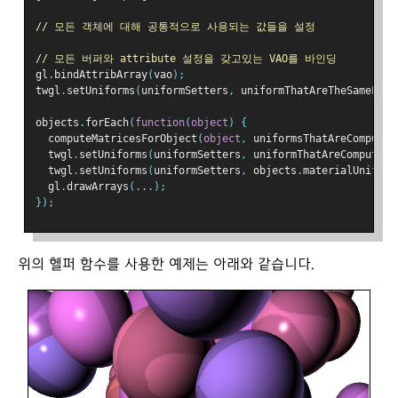
// 모든 객체에 대해 공통적으로 사용되는 값들을 설정
// 모든 버퍼와 attribute 설정을 갖고있는 VAO를 바인딩
gl
.
bindAttribArray
(
vao
);
twgl
.
setUniforms
(
uniformSetters
,
 uniformThatAreTheSameForA
objects
.
forEach
(
function
(
object
)
{
  computeMatricesForObject
(
object
,
 uniformsThatAreComputed
  twgl
.
setUniforms
(
uniformSetters
,
 uniformThatAreComputedF
  twgl
.
setUniforms
(
uniformSetters
,
 objects
.
materialUniform
  gl
.
drawArrays
(...);
});
위의 헬퍼 함수를 사용한 예제는 아래와 같습니다.