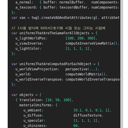
  a_normal
:
{
 buffer
:
 normalBuffer
,
   numComponents
:
3
,
  a_texcoord
:
{
 buffer
:
 texcoordBuffer
,
 numComponents
:
2
,
};
var
 vao 
=
 twgl
.
createVAOAndSetAttributes
(
gl
,
 attribSetters
// (사용 방식에 따라서)초기화 시점 또는 그리는 시점에
var
 uniformsThatAreTheSameForAllObjects 
=
{
  u_lightWorldPos
:
[
100
,
200
,
300
],
  u_viewInverse
:
           computeInverseViewMatrix
(),
  u_lightColor
:
[
1
,
1
,
1
,
1
],
};
var
 uniformsThatAreComputedForEachObject 
=
{
  u_worldViewProjection
:
   perspective
(...),
  u_world
:
                 computeWorldMatrix
(),
  u_worldInverseTranspose
:
 computeWorldInverseTransposeMat
};
var
 objects 
=
[
{
 translation
:
[
10
,
50
,
100
],
    materialUniforms
:
{
      u_ambient
:
[
0.1
,
0.1
,
0.1
,
1
],
      u_diffuse
:
               diffuseTexture
,
      u_specular
:
[
1
,
1
,
1
,
1
],
      u_shininess
:
60
,