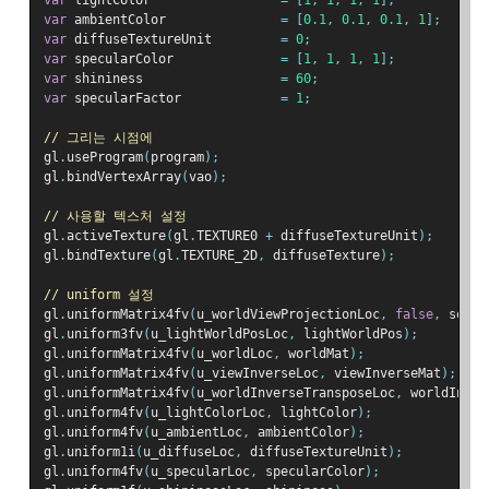
var
 lightColor                 
=
[
1
,
1
,
1
,
1
];
var
 ambientColor               
=
[
0.1
,
0.1
,
0.1
,
1
];
var
 diffuseTextureUnit         
=
0
;
var
 specularColor              
=
[
1
,
1
,
1
,
1
];
var
 shininess                  
=
60
;
var
 specularFactor             
=
1
;
// 그리는 시점에
gl
.
useProgram
(
program
);
gl
.
bindVertexArray
(
vao
);
// 사용할 텍스처 설정
gl
.
activeTexture
(
gl
.
TEXTURE0 
+
 diffuseTextureUnit
);
gl
.
bindTexture
(
gl
.
TEXTURE_2D
,
 diffuseTexture
);
// uniform 설정
gl
.
uniformMatrix4fv
(
u_worldViewProjectionLoc
,
false
,
 someW
gl
.
uniform3fv
(
u_lightWorldPosLoc
,
 lightWorldPos
);
gl
.
uniformMatrix4fv
(
u_worldLoc
,
 worldMat
);
gl
.
uniformMatrix4fv
(
u_viewInverseLoc
,
 viewInverseMat
);
gl
.
uniformMatrix4fv
(
u_worldInverseTransposeLoc
,
 worldInver
gl
.
uniform4fv
(
u_lightColorLoc
,
 lightColor
);
gl
.
uniform4fv
(
u_ambientLoc
,
 ambientColor
);
gl
.
uniform1i
(
u_diffuseLoc
,
 diffuseTextureUnit
);
gl
.
uniform4fv
(
u_specularLoc
,
 specularColor
);