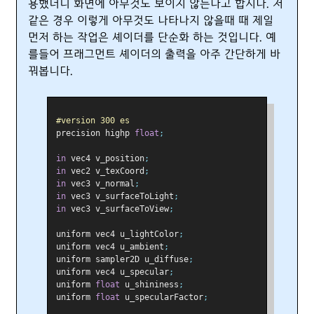
용했더니 화면에 아무것도 보이지 않는다고 합시다. 저
같은 경우 이렇게 아무것도 나타나지 않을때 때 제일
먼저 하는 작업은 셰이더를 단순화 하는 것입니다. 예
를들어 프래그먼트 셰이더의 출력을 아주 간단하게 바
꿔봅니다.
#version 300 es
precision highp 
float
;
in
 vec4 v_position
;
in
 vec2 v_texCoord
;
in
 vec3 v_normal
;
in
 vec3 v_surfaceToLight
;
in
 vec3 v_surfaceToView
;
uniform vec4 u_lightColor
;
uniform vec4 u_ambient
;
uniform sampler2D u_diffuse
;
uniform vec4 u_specular
;
uniform 
float
 u_shininess
;
uniform 
float
 u_specularFactor
;