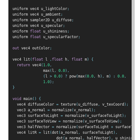
uniform vec4 u_lightColor
;
uniform vec4 u_ambient
;
uniform sampler2D u_diffuse
;
uniform vec4 u_specular
;
uniform 
float
 u_shininess
;
uniform 
float
 u_specularFactor
;
out
 vec4 outColor
;
vec4 lit
(
float
 l 
,
float
 h
,
float
 m
)
{
return
 vec4
(
1.0
,
              max
(
l
,
0.0
),
(
l 
>
0.0
)
?
 pow
(
max
(
0.0
,
 h
),
 m
)
:
0.0
,
1.0
);
}
void
 main
()
{
  vec4 diffuseColor 
=
 texture
(
u_diffuse
,
 v_texCoord
);
  vec3 a_normal 
=
 normalize
(
v_normal
);
  vec3 surfaceToLight 
=
 normalize
(
v_surfaceToLight
);
  vec3 surfaceToView 
=
 normalize
(
v_surfaceToView
);
  vec3 halfVector 
=
 normalize
(
surfaceToLight 
+
 surfaceToVi
  vec4 litR 
=
 lit
(
dot
(
a_normal
,
 surfaceToLight
),
                    dot
(
a_normal
,
 halfVector
),
 u_shininess