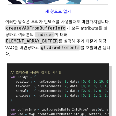
새 창으로 열기
이러한 방식은 우리가 인덱스를 사용할때도 마찬가지입니다.
createVAOFromBufferInfo
가 모든 attribute를 설
indices
정하고 여러분의
에 대해
ELEMENT_ARRAY_BUFFER
를 설정해 주기 때문에 해당
gl.drawElements
VAO를 바인딩하고
를 호출하면 됩니
다.
// 인덱스를 사용해 정의한 사각형
var
 arrays 
=
{
   position
:
{
 numComponents
:
3
,
 data
:
[
0
,
0
,
0
,
10
,
0
,
0
,
   texcoord
:
{
 numComponents
:
2
,
 data
:
[
0
,
0
,
0
,
1
,
1
,
0
,
   normal
:
{
 numComponents
:
3
,
 data
:
[
0
,
0
,
1
,
0
,
0
,
1
,
   indices
:
{
 numComponents
:
3
,
 data
:
[
0
,
1
,
2
,
1
,
2
,
3
],
};
var
 bufferInfo 
=
 twgl
.
createBufferInfoFromArrays
(
gl
,
 array
var
 vao 
=
 twgl
.
createVAOFromBufferInfo
(
gl
,
 setters
,
 buffer