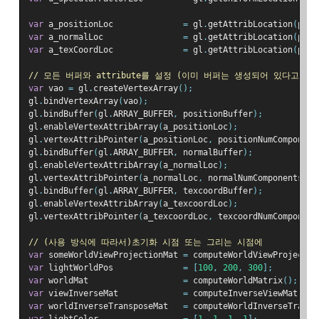
var
 a_positionLoc              
=
 gl
.
getAttribLocation
(
prog
var
 a_normalLoc                
=
 gl
.
getAttribLocation
(
prog
var
 a_texCoordLoc              
=
 gl
.
getAttribLocation
(
prog
// 모든 버퍼와 attribute를 설정 (이미 버퍼는 생성되어 있다고 가
var
 vao 
=
 gl
.
createVertexArray
();
gl
.
bindVertexArray
(
vao
);
gl
.
bindBuffer
(
gl
.
ARRAY_BUFFER
,
 positionBuffer
);
gl
.
enableVertexAttribArray
(
a_positionLoc
);
gl
.
vertexAttribPointer
(
a_positionLoc
,
 positionNumComponent
gl
.
bindBuffer
(
gl
.
ARRAY_BUFFER
,
 normalBuffer
);
gl
.
enableVertexAttribArray
(
a_normalLoc
);
gl
.
vertexAttribPointer
(
a_normalLoc
,
 normalNumComponents
,
 g
gl
.
bindBuffer
(
gl
.
ARRAY_BUFFER
,
 texcoordBuffer
);
gl
.
enableVertexAttribArray
(
a_texcoordLoc
);
gl
.
vertexAttribPointer
(
a_texcoordLoc
,
 texcoordNumComponent
// (사용 방식에 따라서)초기화 시점 또는 그리는 시점에
var
 someWorldViewProjectionMat 
=
 computeWorldViewProjectio
var
 lightWorldPos              
=
[
100
,
200
,
300
];
var
 worldMat                   
=
 computeWorldMatrix
();
var
 viewInverseMat             
=
 computeInverseViewMatrix
(
var
 worldInverseTransposeMat   
=
 computeWorldInverseTransp