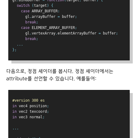
gl
.
bindBuffer 
=
function
(
target
,
 buffer
)
{
switch
(
target
)
{
case
 ARRAY_BUFFER
:
      gl
.
arrayBuffer 
=
 buffer
;
break
;
case
 ELEMENT_ARRAY_BUFFER
;
      gl
.
vertexArray
.
elementArrayBuffer 
=
 buffer
;
break
;
...
};
다음으로, 정점 셰이더를 봅시다. 정점 셰이더에서는
attribute를 선언할 수 있습니다. 예를들어:
#version 300 es
in
 vec4 position
;
in
 vec2 texcoord
;
in
 vec3 normal
;
...