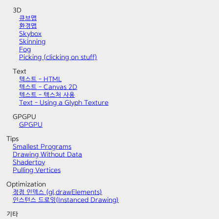
3D
큐브맵
환경맵
Skybox
Skinning
Fog
Picking (clicking on stuff)
Text
텍스트 - HTML
텍스트 - Canvas 2D
텍스트 - 텍스처 사용
Text - Using a Glyph Texture
GPGPU
GPGPU
Tips
Smallest Programs
Drawing Without Data
Shadertoy
Pulling Vertices
Optimization
정점 인덱스 (gl.drawElements)
인스턴스 드로잉(Instanced Drawing)
기타