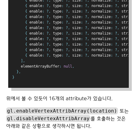
{
 enable
:
?,
 type
:
?,
 size
:
?,
 normalize
:
?,
 stride
:
{
 enable
:
?,
 type
:
?,
 size
:
?,
 normalize
:
?,
 stride
:
{
 enable
:
?,
 type
:
?,
 size
:
?,
 normalize
:
?,
 stride
:
{
 enable
:
?,
 type
:
?,
 size
:
?,
 normalize
:
?,
 stride
:
{
 enable
:
?,
 type
:
?,
 size
:
?,
 normalize
:
?,
 stride
:
{
 enable
:
?,
 type
:
?,
 size
:
?,
 normalize
:
?,
 stride
:
{
 enable
:
?,
 type
:
?,
 size
:
?,
 normalize
:
?,
 stride
:
{
 enable
:
?,
 type
:
?,
 size
:
?,
 normalize
:
?,
 stride
:
{
 enable
:
?,
 type
:
?,
 size
:
?,
 normalize
:
?,
 stride
:
{
 enable
:
?,
 type
:
?,
 size
:
?,
 normalize
:
?,
 stride
:
{
 enable
:
?,
 type
:
?,
 size
:
?,
 normalize
:
?,
 stride
:
],
    elementArrayBuffer
:
null
,
},
}
위에서 볼 수 있듯이 16개의 attribute가 있습니다.
gl.enableVertexAttribArray(location)
또는
gl.disableVertexAttribArray
를 호출하는 것은
아래와 같은 상황으로 생각하시면 됩니다.