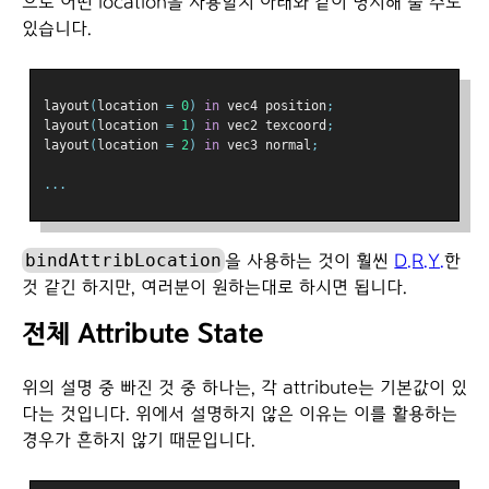
으로 어떤 location을 사용할지 아래와 같이 명시해 줄 수도
있습니다.
layout
(
location 
=
0
)
in
 vec4 position
;
layout
(
location 
=
1
)
in
 vec2 texcoord
;
layout
(
location 
=
2
)
in
 vec3 normal
;
...
bindAttribLocation
을 사용하는 것이 훨씬
D.R.Y.
한
것 같긴 하지만, 여러분이 원하는대로 하시면 됩니다.
전체 Attribute State
위의 설명 중 빠진 것 중 하나는, 각 attribute는 기본값이 있
다는 것입니다. 위에서 설명하지 않은 이유는 이를 활용하는
경우가 흔하지 않기 때문입니다.