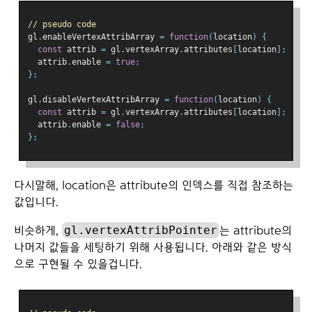
// pseudo code
gl
.
enableVertexAttribArray 
=
function
(
location
)
{
const
 attrib 
=
 gl
.
vertexArray
.
attributes
[
location
];
  attrib
.
enable 
=
true
;
};
gl
.
disableVertexAttribArray 
=
function
(
location
)
{
const
 attrib 
=
 gl
.
vertexArray
.
attributes
[
location
];
  attrib
.
enable 
=
false
;
};
다시말해, location은 attribute의 인덱스를 직접 참조하는
값입니다.
gl.vertexAttribPointer
비슷하게,
는 attribute의
나머지 값들을 세팅하기 위해 사용됩니다. 아래와 같은 방식
으로 구현될 수 있을겁니다.