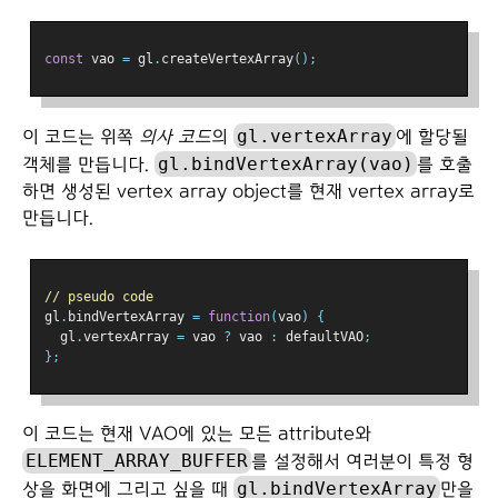
const
 vao 
=
 gl
.
createVertexArray
();
gl.vertexArray
이 코드는 위쪽
의사 코드
의
에 할당될
gl.bindVertexArray(vao)
객체를 만듭니다.
를 호출
하면 생성된 vertex array object를 현재 vertex array로
만듭니다.
// pseudo code
gl
.
bindVertexArray 
=
function
(
vao
)
{
  gl
.
vertexArray 
=
 vao 
?
 vao 
:
 defaultVAO
;
};
이 코드는 현재 VAO에 있는 모든 attribute와
ELEMENT_ARRAY_BUFFER
를 설정해서 여러분이 특정 형
gl.bindVertexArray
상을 화면에 그리고 싶을 때
만을