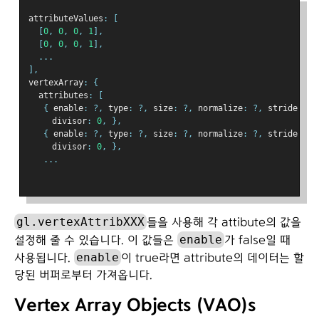
attributeValues
:
[
[
0
,
0
,
0
,
1
],
[
0
,
0
,
0
,
1
],
...
],
vertexArray
:
{
  attributes
:
[
{
 enable
:
?,
 type
:
?,
 size
:
?,
 normalize
:
?,
 stride
:
?,
   　divisor
:
0
,
},
{
 enable
:
?,
 type
:
?,
 size
:
?,
 normalize
:
?,
 stride
:
?,
   　divisor
:
0
,
},
...
gl.vertexAttribXXX
들을 사용해 각 attibute의 값을
enable
설정해 줄 수 있습니다. 이 값들은
가 false일 때
enable
사용됩니다.
이 true라면 attribute의 데이터는 할
당된 버퍼로부터 가져옵니다.
Vertex Array Objects (VAO)s