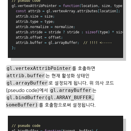
// pseudo code
gl
.
vertexAttribPointer 
=
function
(
location
,
 size
,
 type
,
 no
const
 attrib 
=
 gl
.
vertexArray
.
attributes
[
location
];
  attrib
.
size 
=
 size
;
  attrib
.
type 
=
 type
;
  attrib
.
normalize 
=
 normalize
;
  attrib
.
stride 
=
 stride 
?
 stride 
:
sizeof
(
type
)
*
 size
;
  attrib
.
offset 
=
 offset
;
  attrib
.
buffer 
=
 gl
.
arrayBuffer
;
// !!!! <-----
};
gl.vertexAttribPointer
를 호출하면
attrib.buffer
는 현재 활성화 상태인
gl.arrayBuffer
로 설정되게 됩니다. 위 의사 코드
gl.arrayBuffer
(pseudo code)에서
는
gl.bindBuffer(gl.ARRAY_BUFFER,
someBuffer)
를 호출함으로써 설정됩니다.
// pseudo code