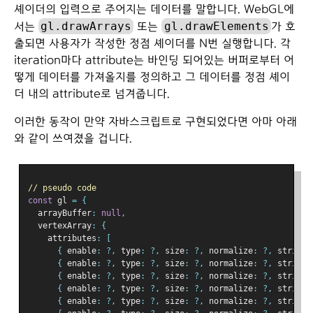
셰이더의 입력으로 주어지는 데이터를 말합니다. WebGL에
gl.drawArrays
gl.drawElements
서는
또는
가 호
출되면 사용자가 작성한 정점 셰이더를 N번 실행합니다. 각
iteration마다 attribute는 바인딩 되어있는 버퍼로부터 어
떻게 데이터를 가져올지를 정의하고 그 데이터를 정점 셰이
더 내의 attribute로 넘겨줍니다.
이러한 동작이 만약 자바스크립트로 구현되었다면 아마 아래
와 같이 쓰여졌을 겁니다.
// pseudo code
const
 gl 
=
{
  arrayBuffer
:
null
,
  vertexArray
:
{
    attributes
:
[
{
 enable
:
?,
 type
:
?,
 size
:
?,
 normalize
:
?,
 stride
:
{
 enable
:
?,
 type
:
?,
 size
:
?,
 normalize
:
?,
 stride
:
{
 enable
:
?,
 type
:
?,
 size
:
?,
 normalize
:
?,
 stride
:
{
 enable
:
?,
 type
:
?,
 size
:
?,
 normalize
:
?,
 stride
:
{
 enable
:
?,
 type
:
?,
 size
:
?,
 normalize
:
?,
 stride
: