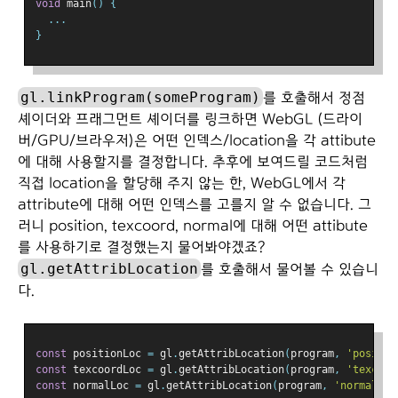
void
 main
()
{
...
}
gl.linkProgram(someProgram)
를 호출해서 정점
셰이더와 프래그먼트 셰이더를 링크하면 WebGL (드라이
버/GPU/브라우저)은 어떤 인덱스/location을 각 attibute
에 대해 사용할지를 결정합니다. 추후에 보여드릴 코드처럼
직접 location을 할당해 주지 않는 한, WebGL에서 각
attribute에 대해 어떤 인덱스를 고를지 알 수 없습니다. 그
러니 position, texcoord, normal에 대해 어떤 attibute
를 사용하기로 결정했는지 물어봐야겠죠?
gl.getAttribLocation
를 호출해서 물어볼 수 있습니
다.
const
 positionLoc 
=
 gl
.
getAttribLocation
(
program
,
'positio
const
 texcoordLoc 
=
 gl
.
getAttribLocation
(
program
,
'texcoor
const
 normalLoc 
=
 gl
.
getAttribLocation
(
program
,
'normal'
);