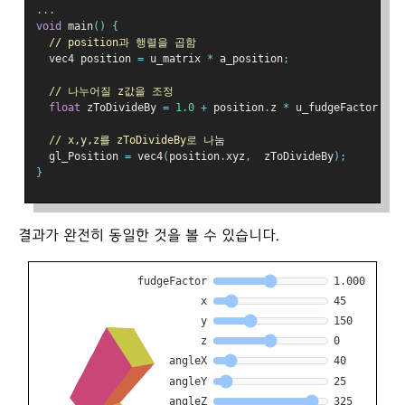
...
void
 main
()
{
// position과 행렬을 곱함
  vec4 position 
=
 u_matrix 
*
 a_position
;
// 나누어질 z값을 조정
float
 zToDivideBy 
=
1.0
+
 position
.
z 
*
 u_fudgeFactor
;
// x,y,z를 zToDivideBy로 나눔
  gl_Position 
=
 vec4
(
position
.
xyz
,
  zToDivideBy
);
}
결과가 완전히 동일한 것을 볼 수 있습니다.