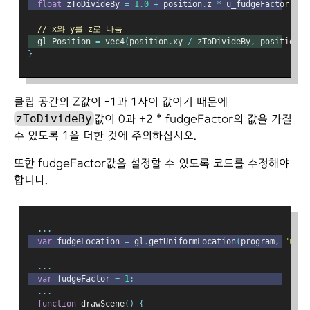
float
 zToDivideBy 
=
1.0
+
 position
.
z 
*
 u_fudgeFactor
;
// x와 y를 z로 나눔
  gl_Position 
=
 vec4
(
position
.
xy 
/
 zToDivideBy
,
 position
.
z
}
클립 공간의 Z값이 -1과 1사이 값이기 때문에
zToDivideBy
값이 0과 +2 * fudgeFactor의 값을 가질
수 있도록 1을 더한 것에 주의하십시오.
또한 fudgeFactor값을 설정할 수 있도록 코드를 수정해야
합니다.
...
var
 fudgeLocation 
=
 gl
.
getUniformLocation
(
program
,
"u_fu
...
var
 fudgeFactor 
=
1
;
...
function
 drawScene
()
{