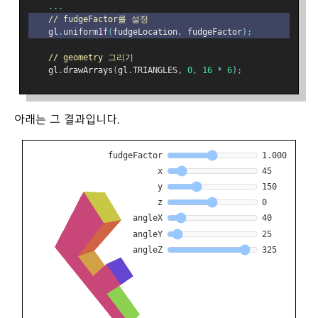
...
// fudgeFactor를 설정
    gl
.
uniform1f
(
fudgeLocation
,
 fudgeFactor
);
// geometry 그리기
    gl
.
drawArrays
(
gl
.
TRIANGLES
,
0
,
16
*
6
);
아래는 그 결과입니다.