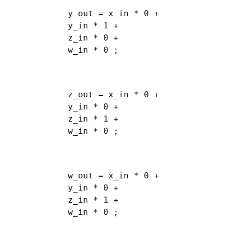
y_out = x_in * 0 +

y_in * 1 +

z_in * 0 +

w_in * 0 ;
z_out = x_in * 0 +

y_in * 0 +

z_in * 1 +

w_in * 0 ;
w_out = x_in * 0 +

y_in * 0 +

z_in * 1 +
