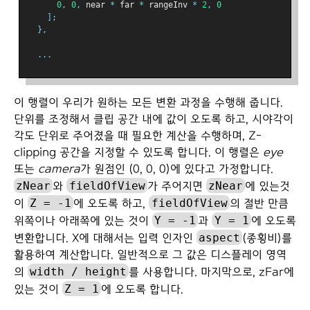
0
,
0
,
 near 
*
 far 
*
 rangeInv 
*
2
,
0
];
},
...
이 행렬이 우리가 원하는 모든 변환 과정을 수행해 줍니다.
단위를 조정해서 클립 공간 내에 값이 오도록 하고, 시야각이
각도 단위로 주어졌을 때 필요한 계산을 수행하며, Z-
clipping 공간을 지정할 수 있도록 합니다. 이 행렬은
eye
또는
camera
가 원점인 (0, 0, 0)에 있다고 가정합니다.
zNear
fieldOfView
zNear
와
가 주어지면
에 있는것
Z = -1
fieldOfView
이
에 오도록 하고,
의 절반 만큼
Y = -1
Y = 1
위쪽이나 아래쪽에 있는 것이
과
에 오도록
aspect
변환합니다. X에 대해서는 입력 인자인
(종횡비)를
활용하여 계산합니다. 일반적으로 그 값은 디스플레이 영역
width / height
의
를 사용합니다. 마지막으로, zFar에
Z = 1
있는 것이
에 오도록 합니다.