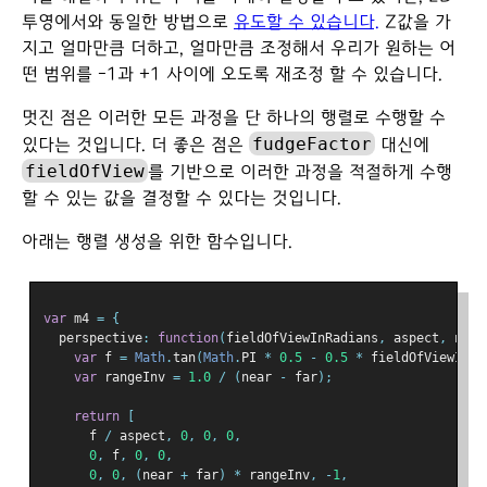
투영에서와 동일한 방법으로
유도할 수 있습니다.
Z값을 가
지고 얼마만큼 더하고, 얼마만큼 조정해서 우리가 원하는 어
떤 범위를 -1과 +1 사이에 오도록 재조정 할 수 있습니다.
멋진 점은 이러한 모든 과정을 단 하나의 행렬로 수행할 수
fudgeFactor
있다는 것입니다. 더 좋은 점은
대신에
fieldOfView
를 기반으로 이러한 과정을 적절하게 수행
할 수 있는 값을 결정할 수 있다는 것입니다.
아래는 행렬 생성을 위한 함수입니다.
var
 m4 
=
{
  perspective
:
function
(
fieldOfViewInRadians
,
 aspect
,
 near
var
 f 
=
Math
.
tan
(
Math
.
PI 
*
0.5
-
0.5
*
 fieldOfViewInRa
var
 rangeInv 
=
1.0
/
(
near 
-
 far
);
return
[
      f 
/
 aspect
,
0
,
0
,
0
,
0
,
 f
,
0
,
0
,
0
,
0
,
(
near 
+
 far
)
*
 rangeInv
,
-
1
,