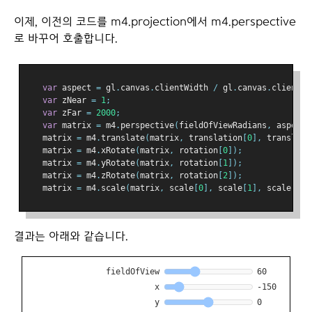
이제, 이전의 코드를 m4.projection에서 m4.perspective
로 바꾸어 호출합니다.
var
 aspect 
=
 gl
.
canvas
.
clientWidth 
/
 gl
.
canvas
.
clientHe
var
 zNear 
=
1
;
var
 zFar 
=
2000
;
var
 matrix 
=
 m4
.
perspective
(
fieldOfViewRadians
,
 aspect
,
   matrix 
=
 m4
.
translate
(
matrix
,
 translation
[
0
],
 translati
   matrix 
=
 m4
.
xRotate
(
matrix
,
 rotation
[
0
]);
   matrix 
=
 m4
.
yRotate
(
matrix
,
 rotation
[
1
]);
   matrix 
=
 m4
.
zRotate
(
matrix
,
 rotation
[
2
]);
   matrix 
=
 m4
.
scale
(
matrix
,
 scale
[
0
],
 scale
[
1
],
 scale
[
2
])
결과는 아래와 같습니다.