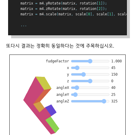
    matrix 
=
 m4
.
yRotate
(
matrix
,
 rotation
[
1
]);
    matrix 
=
 m4
.
zRotate
(
matrix
,
 rotation
[
2
]);
    matrix 
=
 m4
.
scale
(
matrix
,
 scale
[
0
],
 scale
[
1
],
 scale
[
2
]
...
또다시 결과는 정확히 동일하다는 것에 주목하십시오.