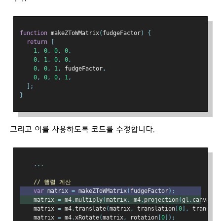
function
 makeZToWMatrix
(
fudgeFactor
)
{
return
[
1
,
0
,
0
,
0
,
0
,
1
,
0
,
0
,
0
,
0
,
1
,
 fudgeFactor
,
0
,
0
,
0
,
1
,
];
}
그리고 이를 사용하도록 코드를 수정합니다.
...
// 행렬 계산
var
 matrix 
=
 makeZToWMatrix
(
fudgeFactor
);
    matrix 
=
 m4
.
multiply
(
matrix
,
 m4
.
projection
(
gl
.
canvas
.
c
    matrix 
=
 m4
.
translate
(
matrix
,
 translation
[
0
],
 translat
    matrix 
=
 m4
.
xRotate
(
matrix
,
 rotation
[
0
]);