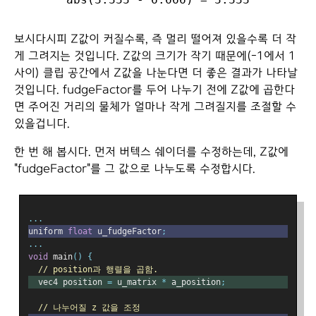
보시다시피 Z값이 커질수록, 즉 멀리 떨어져 있을수록 더 작
게 그려지는 것입니다. Z값의 크기가 작기 때문에(-1에서 1
사이) 클립 공간에서 Z값을 나눈다면 더 좋은 결과가 나타날
것입니다. fudgeFactor를 두어 나누기 전에 Z값에 곱한다
면 주어진 거리의 물체가 얼마나 작게 그려질지를 조절할 수
있을겁니다.
한 번 해 봅시다. 먼저 버텍스 쉐이더를 수정하는데, Z값에
"fudgeFactor"를 그 값으로 나누도록 수정합시다.
...
uniform 
float
 u_fudgeFactor
;
...
void
 main
()
{
// position과 행렬을 곱함.
  vec4 position 
=
 u_matrix 
*
 a_position
;
// 나누어질 z 값을 조정