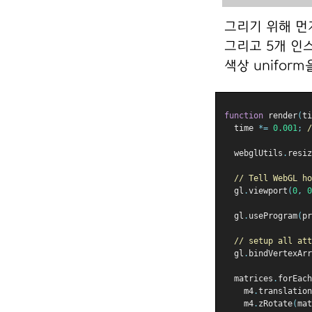
그리기 위해 먼저
그리고 5개 인
색상 unifor
function
 render
(
ti
  time 
*=
0.001
;
/
  webglUtils
.
resiz
// Tell WebGL ho
  gl
.
viewport
(
0
,
0
  gl
.
useProgram
(
pr
// setup all att
  gl
.
bindVertexArr
  matrices
.
forEach
    m4
.
translation
    m4
.
zRotate
(
mat