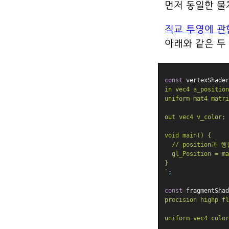
먼저 동일한 물
직교 투영에 관
아래와 같은 두
const
 vertexShader
in vec4 a_position
uniform mat4 matri
out vec4 v_color;
void main() {
  // position과
  gl_Position = ma
}
`
;
const
 fragmentShad
precision highp fl
uniform vec4 color