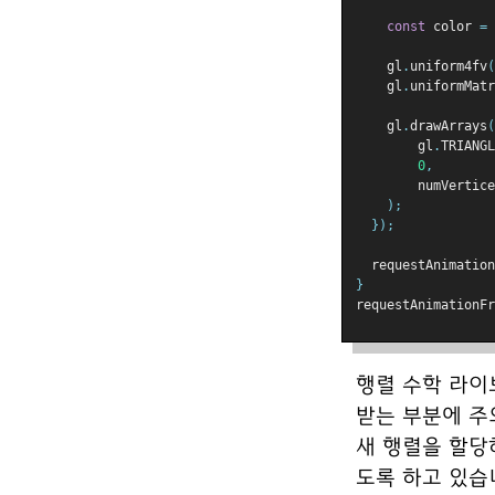
const
 color 
=
 
    gl
.
uniform4fv
(
    gl
.
uniformMatr
    gl
.
drawArrays
(
        gl
.
TRIANGL
0
,
        numVertice
);
});
  requestAnimation
}
requestAnimationFr
행렬 수학 라이브
받는 부분에 주
새 행렬을 할당
도록 하고 있습