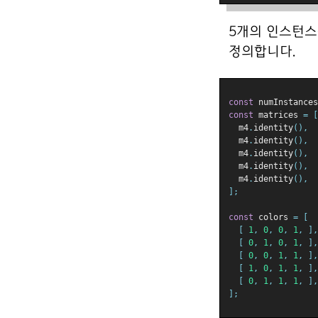
5개의 인스턴스
정의합니다.
const
 numInstances
const
 matrices 
=
[
  m4
.
identity
(),
  m4
.
identity
(),
  m4
.
identity
(),
  m4
.
identity
(),
  m4
.
identity
(),
];
const
 colors 
=
[
[
1
,
0
,
0
,
1
,
],
[
0
,
1
,
0
,
1
,
],
[
0
,
0
,
1
,
1
,
],
[
1
,
0
,
1
,
1
,
],
[
0
,
1
,
1
,
1
,
],
];