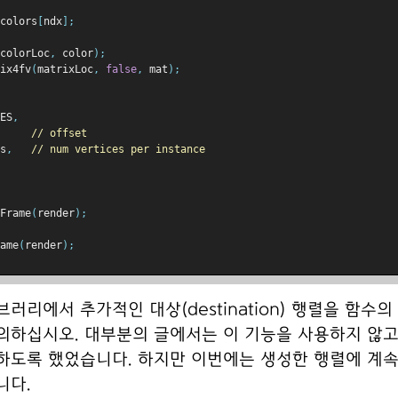
colors
[
ndx
];
colorLoc
,
 color
);
ix4fv
(
matrixLoc
,
false
,
 mat
);
ES
,
// offset
s
,
// num vertices per instance
Frame
(
render
);
ame
(
render
);
러리에서 추가적인 대상(destination) 행렬을 함수
의하십시오. 대부분의 글에서는 이 기능을 사용하지 않
하도록 했었습니다. 하지만 이번에는 생성한 행렬에 계
니다.