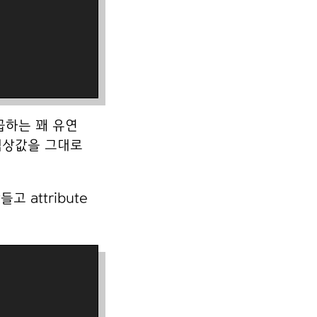
곱하는 꽤 유연
 색상값을 그대로
attribute