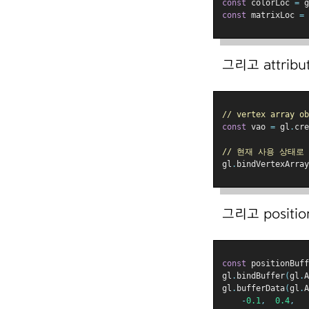
const
 colorLoc 
=
 g
const
 matrixLoc 
=
 
그리고 attrib
// vertex array 
const
 vao 
=
 gl
.
cre
// 현재 사용 상태로
gl
.
bindVertexArray
그리고 posit
const
 positionBuff
gl
.
bindBuffer
(
gl
.
A
gl
.
bufferData
(
gl
.
A
-
0.1
,
0.4
,