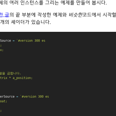
체의 여러 인스턴스를 그리는 예제를 만들어 봅시다.
한 글
의 끝 부분에 작성한 예제와
비슷한
코드에서 시작할
 개의 셰이더가 있습니다.
Source 
=
`#version 300 es
;
x;
 행렬을 곱합니다.
trix * a_position;
erSource 
=
`#version 300 es
oat;
;