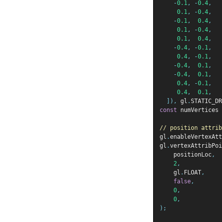
-
0.1
,
-
0.4
,
0.1
,
-
0.4
,
-
0.1
,
0.4
,
0.1
,
-
0.4
,
0.1
,
0.4
,
-
0.4
,
-
0.1
,
0.4
,
-
0.1
,
-
0.4
,
0.1
,
-
0.4
,
0.1
,
0.4
,
-
0.1
,
0.4
,
0.1
,
]),
 gl
.
STATIC_DR
const
 numVertices 
// position attr
gl
.
enableVertexAtt
gl
.
vertexAttribPoi
    positionLoc
,
2
,
    gl
.
FLOAT
,
false
,
0
,
0
,
);