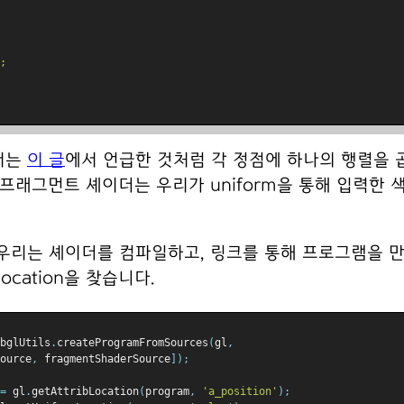
;
서는
이 글
에서 언급한 것처럼 각 정점에 하나의 행렬을 
 프래그먼트 셰이더는 우리가 uniform을 통해 입력한
리는 셰이더를 컴파일하고, 링크를 통해 프로그램을 만들고 
 location을 찾습니다.
bglUtils
.
createProgramFromSources
(
gl
,
ource
,
 fragmentShaderSource
]);
=
 gl
.
getAttribLocation
(
program
,
'a_position'
);