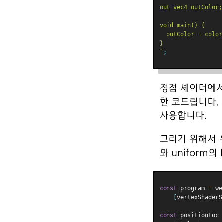
out vec4 outColor;
void main() {
  outColor = color
}
`
;
정점 셰이더에
한 코드립니다.
사용합니다.
그리기 위해서 우
와 uniform의
const
 program 
=
 we
[
vertexShaderS
const
 positionLoc 