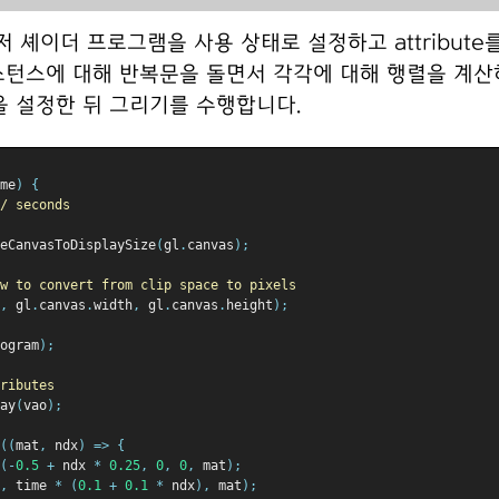
 셰이더 프로그램을 사용 상태로 설정하고 attribute
스턴스에 대해 반복문을 돌면서 각각에 대해 행렬을 계산
m을 설정한 뒤 그리기를 수행합니다.
me
)
{
/ seconds
eCanvasToDisplaySize
(
gl
.
canvas
);
w to convert from clip space to pixels
,
 gl
.
canvas
.
width
,
 gl
.
canvas
.
height
);
ogram
);
ributes
ay
(
vao
);
((
mat
,
 ndx
)
=>
{
(-
0.5
+
 ndx 
*
0.25
,
0
,
0
,
 mat
);
,
 time 
*
(
0.1
+
0.1
*
 ndx
),
 mat
);