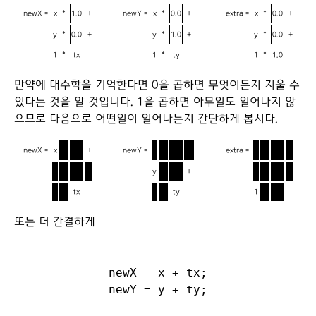
newX =
x
*
1.0
+
newY =
x
*
0.0
+
extra =
x
*
0.0
+
y
*
0.0
+
y
*
1.0
+
y
*
0.0
+
1
*
tx
1
*
ty
1
*
1.0
만약에 대수학을 기억한다면 0을 곱하면 무엇이든지 지울 수
있다는 것을 알 것입니다. 1을 곱하면 아무일도 일어나지 않
으므로 다음으로 어떤일이 일어나는지 간단하게 봅시다.
newX =
x
*
1.0
+
newY =
x
*
0.0
+
extra =
x
*
0.0
+
y
*
0.0
+
y
*
1.0
+
y
*
0.0
+
1
*
tx
1
*
ty
1
*
1.0
또는 더 간결하게
newX = x + tx;
