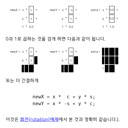
newX =
x
*
c
+
newY =
x
*
-s
+
extra =
x
*
0.0
+
y
*
s
+
y
*
c
+
y
*
0.0
+
1
*
0.0
1
*
0.0
1
*
1.0
0과 1로 곱하는 것을 검게 하면 다음과 같이 됩니다.
newX =
x
*
c
+
newY =
x
*
-s
+
extra =
x
*
0.0
+
y
*
s
+
y
*
c
+
y
*
0.0
+
1
*
0.0
1
*
0.0
1
*
1.0
또는 더 간결하게
newX = x *  c + y * s;

이것은
회전(rotation)예제
에서 본 것과 정확히 같습니다.).