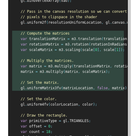
    gl
.
bindVertexArray
(
vao
);
// Pass in the canvas resolution so we can convert fro
// pixels to clipspace in the shader
    gl
.
uniform2f
(
resolutionUniformLocation
,
 gl
.
canvas
.
widt
// Compute the matrices
var
 translationMatrix 
=
 m3
.
translation
(
translation
[
0
],
var
 rotationMatrix 
=
 m3
.
rotation
(
rotationInRadians
);
var
 scaleMatrix 
=
 m3
.
scaling
(
scale
[
0
],
 scale
[
1
]);
// Multiply the matrices.
var
 matrix 
=
 m3
.
multiply
(
translationMatrix
,
 rotationMa
    matrix 
=
 m3
.
multiply
(
matrix
,
 scaleMatrix
);
// Set the matrix.
    gl
.
uniformMatrix3fv
(
matrixLocation
,
false
,
 matrix
);
// Set the color.
    gl
.
uniform4fv
(
colorLocation
,
 color
);
// Draw the rectangle.
var
 primitiveType 
=
 gl
.
TRIANGLES
;
var
 offset 
=
0
;
var
 count 
=
18
;