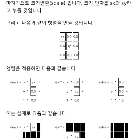
마지막으로 크기변환(scale) 입니다. 크기 인자를 sx와 sy라
고 부를 것입니다.
그리고 다음과 같이 행렬을 만들 것입니다.
sx
0.0
0.0
0.0
sy
0.0
0.0
0.0
1.0
행렬을 적용하면 다음과 같습니다.
newX =
x
*
sx
+
newY =
x
*
0.0
+
extra =
x
*
0.0
+
y
*
0.0
+
y
*
sy
+
y
*
0.0
+
1
*
0.0
1
*
0.0
1
*
1.0
이는 실제로 다음과 같습니다.
newX =
x
*
sx
+
newY =
x
*
0.0
+
extra =
x
*
0.0
+
y
*
0.0
+
y
*
sy
+
y
*
0.0
+