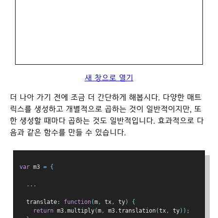
새 창으로 열기
더 나아 가기 전에 조금 더 간단하게 해봅시다. 다양한 매트
릭스를 생성하고 개별적으로 곱하는 것이 일반적이지만, 또
한 생성할 때마다 곱하는 것도 일반적입니다. 효과적으로 다
음과 같은 함수를 만들 수 있습니다.
var
 m3 
=
{
...
  translate
:
function
(
m
,
 tx
,
 ty
)
{
return
 m3
.
multiply
(
m
,
 m3
.
translation
(
tx
,
 ty
));