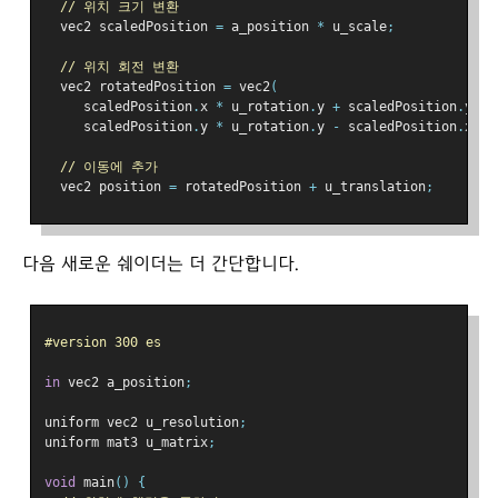
// 위치 크기 변환
  vec2 scaledPosition 
=
 a_position 
*
 u_scale
;
// 위치 회전 변환
  vec2 rotatedPosition 
=
 vec2
(
     scaledPosition
.
x 
*
 u_rotation
.
y 
+
 scaledPosition
.
y 
*
 
     scaledPosition
.
y 
*
 u_rotation
.
y 
-
 scaledPosition
.
x 
*
 
// 이동에 추가
  vec2 position 
=
 rotatedPosition 
+
 u_translation
;
다음 새로운 쉐이더는 더 간단합니다.
#version 300 es
in
 vec2 a_position
;
uniform vec2 u_resolution
;
uniform mat3 u_matrix
;
void
 main
()
{