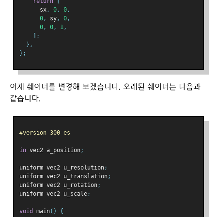
return
[
      sx
,
0
,
0
,
0
,
 sy
,
0
,
0
,
0
,
1
,
];
},
};
이제 쉐이더를 변경해 보겠습니다. 오래된 쉐이더는 다음과
같습니다.
#version 300 es
in
 vec2 a_position
;
uniform vec2 u_resolution
;
uniform vec2 u_translation
;
uniform vec2 u_rotation
;
uniform vec2 u_scale
;
void
 main
()
{