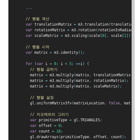
...
// 행렬 계산
var
 translationMatrix 
=
 m3
.
translation
(
translation
[
0
var
 rotationMatrix 
=
 m3
.
rotation
(
rotationInRadians
);
var
 scaleMatrix 
=
 m3
.
scaling
(
scale
[
0
],
 scale
[
1
]);
// 행렬 시작
var
 matrix 
=
 m3
.
identity
();
for
(
var
 i 
=
0
;
 i 
<
5
;
++
i
)
{
// 행렬 곱하기
        matrix 
=
 m3
.
multiply
(
matrix
,
 translationMatrix
);
        matrix 
=
 m3
.
multiply
(
matrix
,
 rotationMatrix
);
        matrix 
=
 m3
.
multiply
(
matrix
,
 scaleMatrix
);
// 행렬 설정
        gl
.
uniformMatrix3fv
(
matrixLocation
,
false
,
 matrix
)
// 지오메트리 그리기
var
 primitiveType 
=
 gl
.
TRIANGLES
;
var
 offset 
=
0
;
var
 count 
=
18
;
        gl
.
drawArrays
(
primitiveType
,
 offset
,
 count
);