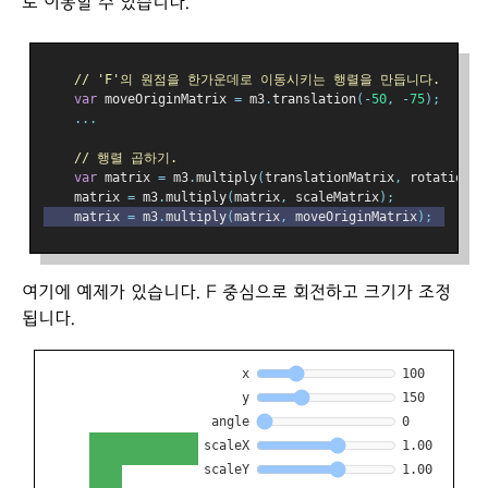
로 이동할 수 있습니다.
// 'F'의 원점을 한가운데로 이동시키는 행렬을 만듭니다.
var
 moveOriginMatrix 
=
 m3
.
translation
(-
50
,
-
75
);
...
// 행렬 곱하기.
var
 matrix 
=
 m3
.
multiply
(
translationMatrix
,
 rotationMa
    matrix 
=
 m3
.
multiply
(
matrix
,
 scaleMatrix
);
    matrix 
=
 m3
.
multiply
(
matrix
,
 moveOriginMatrix
);
여기에 예제가 있습니다. F 중심으로 회전하고 크기가 조정
됩니다.