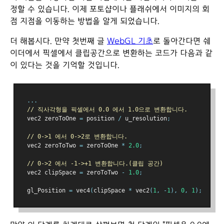
정할 수 있습니다. 이제 포토샵이나 플래쉬에서 이미지의 회
점 지점을 이동하는 방법을 알게 되었습니다.
더 해봅시다. 만약 첫번째 글
WebGL 기초
로 돌아간다면 쉐
이더에서 픽셀에서 클립공간으로 변환하는 코드가 다음과 같
이 있다는 것을 기억할 것입니다.
...
// 직사각형을 픽셀에서 0.0 에서 1.0으로 변환합니다.
  vec2 zeroToOne 
=
 position 
/
 u_resolution
;
// 0->1 에서 0->2로 변환합니다.
  vec2 zeroToTwo 
=
 zeroToOne 
*
2.0
;
// 0->2 에서 -1->+1 변환합니다.(클립 공간)
  vec2 clipSpace 
=
 zeroToTwo 
-
1.0
;
  gl_Position 
=
 vec4
(
clipSpace 
*
 vec2
(
1
,
-
1
),
0
,
1
);