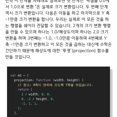
만약 이 단계를 차례대로 살펴보면 첫 단계인 "픽셀을 0.0에
서 1.0으로 변환 "은 실제로 크기 변환입니다. 두 번째 단계
역시 크기 변환입니다. 다음은 이동을 하고 마지막으로 Y 축
-1만큼 크기 변환을 합니다. 우리는 실제로 이 모든 것을 하
는 행렬을 쉐이더 전달할 수 있습니다. 2개의 크기 변환 행렬
을 만들 수 있으며 하나는 1.0/해상도이며 하나는 2.0 크기
변환을 하며 3번째는 -1.0, -1.0만큼 이동하며 4번째로 Y
축 -1만큼 크기 변환하고 이 모든 것을 곱하는 대신에 수학은
간단하기 때문에 해상도에 대한 ‘투영’(projection) 함수를
만들 것입니다.
var
 m3 
=
{
  projection
:
function
(
width
,
 height
)
{
// 참고: 0축이 맨위에 오도록 Y축을 뒤집습니다.
return
[
2
/
 width
,
0
,
0
,
0
,
-
2
/
 height
,
0
,
-
1
,
1
,
1
,
];
},