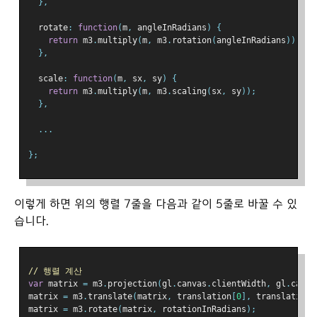
},
  rotate
:
function
(
m
,
 angleInRadians
)
{
return
 m3
.
multiply
(
m
,
 m3
.
rotation
(
angleInRadians
));
},
  scale
:
function
(
m
,
 sx
,
 sy
)
{
return
 m3
.
multiply
(
m
,
 m3
.
scaling
(
sx
,
 sy
));
},
...
};
이렇게 하면 위의 행렬 7줄을 다음과 같이 5줄로 바꿀 수 있
습니다.
// 행렬 계산
var
 matrix 
=
 m3
.
projection
(
gl
.
canvas
.
clientWidth
,
 gl
.
canva
matrix 
=
 m3
.
translate
(
matrix
,
 translation
[
0
],
 translation
[
matrix 
=
 m3
.
rotate
(
matrix
,
 rotationInRadians
);