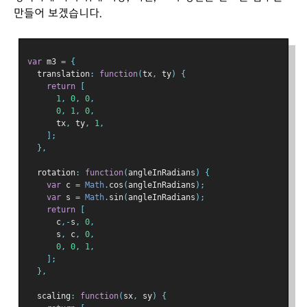
만들어 보겠습니다.
var
 m3 
=
{
  translation
:
function
(
tx
,
 ty
)
{
return
[
1
,
0
,
0
,
0
,
1
,
0
,
      tx
,
 ty
,
1
,
];
},
  rotation
:
function
(
angleInRadians
)
{
var
 c 
=
Math
.
cos
(
angleInRadians
);
var
 s 
=
Math
.
sin
(
angleInRadians
);
return
[
      c
,-
s
,
0
,
      s
,
 c
,
0
,
0
,
0
,
1
,
];
},
  scaling
:
function
(
sx
,
 sy
)
{