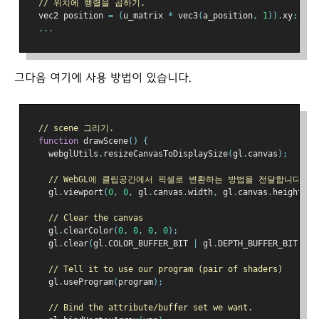
// 위치에 행렬을 곱하기.
  vec2 position 
=
(
u_matrix 
*
 vec3
(
a_position
,
1
)).
xy
;
...
그다음 여기에 사용 방법이 있습니다.
// scene 그리기.
function
 drawScene
()
{
    webglUtils
.
resizeCanvasToDisplaySize
(
gl
.
canvas
);
// WebGL에 클립공간에서 픽셀로 변환하는 방법을 전달합니다.
    gl
.
viewport
(
0
,
0
,
 gl
.
canvas
.
width
,
 gl
.
canvas
.
height
);
// Clear the canvas
    gl
.
clearColor
(
0
,
0
,
0
,
0
);
    gl
.
clear
(
gl
.
COLOR_BUFFER_BIT 
|
 gl
.
DEPTH_BUFFER_BIT
);
// Tell it to use our program (pair of shaders)
    gl
.
useProgram
(
program
);
// Bind the attribute/buffer set we want.