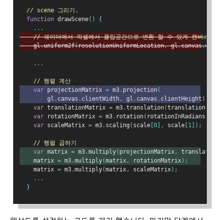
// scene 그리기.
function
 drawScene
()
{
...
// 쉐이더에서 픽셀에서 클립공간으로 변환 할 수 있게 캔버스 
    gl
.
uniform2f
(
resolutionUniformLocation
,
 gl
.
canvas
.
widt
...
// 행렬 계산
var
 projectionMatrix 
=
 m3
.
projection
(
        gl
.
canvas
.
clientWidth
,
 gl
.
canvas
.
clientHeight
);
var
 translationMatrix 
=
 m3
.
translation
(
translation
[
0
],
var
 rotationMatrix 
=
 m3
.
rotation
(
rotationInRadians
);
var
 scaleMatrix 
=
 m3
.
scaling
(
scale
[
0
],
 scale
[
1
]);
// 행렬 곱하기
var
 matrix 
=
 m3
.
multiply
(
projectionMatrix
,
 translation
    matrix 
=
 m3
.
multiply
(
matrix
,
 rotationMatrix
);
    matrix 
=
 m3
.
multiply
(
matrix
,
 scaleMatrix
);
...
}