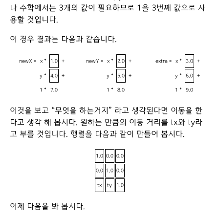
나 수학에서는 3개의 값이 필요하므로 1을 3번째 값으로 사
용할 것입니다.
이 경우 결과는 다음과 같습니다.
newX =
x *
1.0
+
newY =
x *
2.0
+
extra =
x *
3.0
+
y *
4.0
+
y *
5.0
+
y *
6.0
+
1 *
7.0
1 *
8.0
1 *
9.0
이것을 보고 “무엇을 하는거지” 라고 생각된다면 이동을 한
다고 생각 해 봅시다. 원하는 만큼의 이동 거리를 tx와 ty라
고 부를 것입니다. 행렬을 다음과 같이 만들어 봅시다.
1.0
0.0
0.0
0.0
1.0
0.0
tx
ty
1.0
이제 다음을 봐 봅시다.