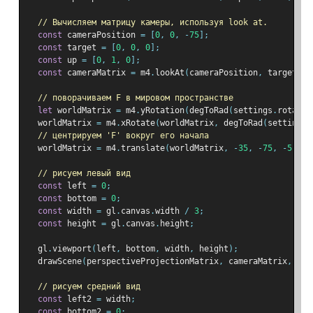
// Вычисляем матрицу камеры, используя look at.
const
 cameraPosition 
=
[
0
,
0
,
-
75
];
const
 target 
=
[
0
,
0
,
0
];
const
 up 
=
[
0
,
1
,
0
];
const
 cameraMatrix 
=
 m4
.
lookAt
(
cameraPosition
,
 target
,
 u
// поворачиваем F в мировом пространстве
let
 worldMatrix 
=
 m4
.
yRotation
(
degToRad
(
settings
.
rotatio
  worldMatrix 
=
 m4
.
xRotate
(
worldMatrix
,
 degToRad
(
settings
.
// центрируем 'F' вокруг его начала
  worldMatrix 
=
 m4
.
translate
(
worldMatrix
,
-
35
,
-
75
,
-
5
);
// рисуем левый вид
const
 left 
=
0
;
const
 bottom 
=
0
;
const
 width 
=
 gl
.
canvas
.
width 
/
3
;
const
 height 
=
 gl
.
canvas
.
height
;
  gl
.
viewport
(
left
,
 bottom
,
 width
,
 height
);
  drawScene
(
perspectiveProjectionMatrix
,
 cameraMatrix
,
 wor
// рисуем средний вид
const
 left2 
=
 width
;
const
 bottom2 
=
0
;