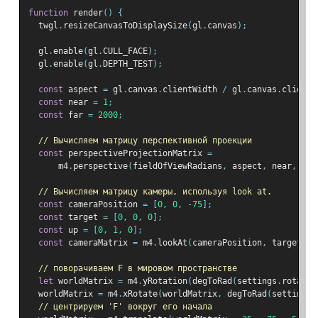
function
 render
()
{
  twgl
.
resizeCanvasToDisplaySize
(
gl
.
canvas
);
  gl
.
enable
(
gl
.
CULL_FACE
);
  gl
.
enable
(
gl
.
DEPTH_TEST
);
const
 aspect 
=
 gl
.
canvas
.
clientWidth 
/
 gl
.
canvas
.
clientH
const
 near 
=
1
;
const
 far 
=
2000
;
// Вычисляем матрицу перспективной проекции
const
 perspectiveProjectionMatrix 
=
      m4
.
perspective
(
fieldOfViewRadians
,
 aspect
,
 near
,
 far
// Вычисляем матрицу камеры, используя look at.
const
 cameraPosition 
=
[
0
,
0
,
-
75
];
const
 target 
=
[
0
,
0
,
0
];
const
 up 
=
[
0
,
1
,
0
];
const
 cameraMatrix 
=
 m4
.
lookAt
(
cameraPosition
,
 target
,
 u
// поворачиваем F в мировом пространстве
let
 worldMatrix 
=
 m4
.
yRotation
(
degToRad
(
settings
.
rotatio
  worldMatrix 
=
 m4
.
xRotate
(
worldMatrix
,
 degToRad
(
settings
.
// центрируем 'F' вокруг его начала