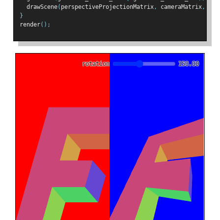
  drawScene
(
perspectiveProjectionMatrix
,
 cameraMatrix
,
 wor
}
render
();