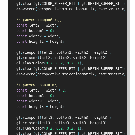
  gl
.
clear
(
gl
.
COLOR_BUFFER_BIT 
|
 gl
.
DEPTH_BUFFER_BIT
);
  drawScene
(
perspectiveProjectionMatrix
,
 cameraMatrix
,
 wor
// рисуем средний вид
const
 left2 
=
 width
;
const
 bottom2 
=
0
;
const
 width2 
=
 width
;
const
 height2 
=
 height
;
  gl
.
viewport
(
left2
,
 bottom2
,
 width2
,
 height2
);
  gl
.
scissor
(
left2
,
 bottom2
,
 width2
,
 height2
);
  gl
.
clearColor
(
0.2
,
0.2
,
0.2
,
1
);
  gl
.
clear
(
gl
.
COLOR_BUFFER_BIT 
|
 gl
.
DEPTH_BUFFER_BIT
);
  drawScene
(
perspectiveProjectionMatrix
,
 cameraMatrix
,
 wor
// рисуем правый вид
const
 left3 
=
 width 
*
2
;
const
 bottom3 
=
0
;
const
 width3 
=
 width
;
const
 height3 
=
 height
;
  gl
.
viewport
(
left3
,
 bottom3
,
 width3
,
 height3
);
  gl
.
scissor
(
left3
,
 bottom3
,
 width3
,
 height3
);
  gl
.
clearColor
(
0.2
,
0.2
,
0.2
,
1
);
  gl
.
clear
(
gl
.
COLOR_BUFFER_BIT 
|
 gl
.
DEPTH_BUFFER_BIT
);