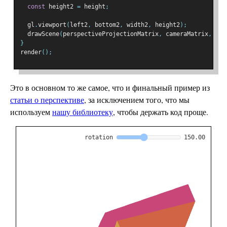
const
 height2 
=
 height
;
  gl
.
viewport
(
left2
,
 bottom2
,
 width2
,
 height2
);
  drawScene
(
perspectiveProjectionMatrix
,
 cameraMatrix
,
 wor
}
render
();
Это в основном то же самое, что и финальный пример из
статьи о перспективе
, за исключением того, что мы
используем
нашу библиотеку
, чтобы держать код проще.