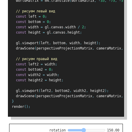
  worldMatrix 
=
 m4
.
translate
(
worldMatrix
,
-
35
,
-
75
,
-
5
);
// рисуем левый вид
const
 left 
=
0
;
const
 bottom 
=
0
;
const
 width 
=
 gl
.
canvas
.
width 
/
2
;
const
 height 
=
 gl
.
canvas
.
height
;
  gl
.
viewport
(
left
,
 bottom
,
 width
,
 height
);
  drawScene
(
perspectiveProjectionMatrix
,
 cameraMatrix
,
 wor
// рисуем правый вид
const
 left2 
=
 width
;
const
 bottom2 
=
0
;
const
 width2 
=
 width
;
const
 height2 
=
 height
;
  gl
.
viewport
(
left2
,
 bottom2
,
 width2
,
 height2
);
  drawScene
(
perspectiveProjectionMatrix
,
 cameraMatrix
,
 wor
}
render
();