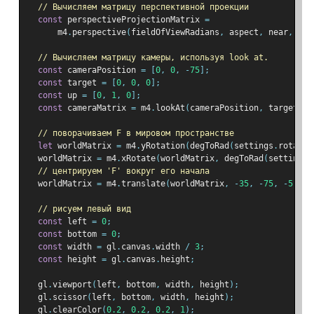
// Вычисляем матрицу перспективной проекции
const
 perspectiveProjectionMatrix 
=
      m4
.
perspective
(
fieldOfViewRadians
,
 aspect
,
 near
,
 far
// Вычисляем матрицу камеры, используя look at.
const
 cameraPosition 
=
[
0
,
0
,
-
75
];
const
 target 
=
[
0
,
0
,
0
];
const
 up 
=
[
0
,
1
,
0
];
const
 cameraMatrix 
=
 m4
.
lookAt
(
cameraPosition
,
 target
,
 u
// поворачиваем F в мировом пространстве
let
 worldMatrix 
=
 m4
.
yRotation
(
degToRad
(
settings
.
rotatio
  worldMatrix 
=
 m4
.
xRotate
(
worldMatrix
,
 degToRad
(
settings
.
// центрируем 'F' вокруг его начала
  worldMatrix 
=
 m4
.
translate
(
worldMatrix
,
-
35
,
-
75
,
-
5
);
// рисуем левый вид
const
 left 
=
0
;
const
 bottom 
=
0
;
const
 width 
=
 gl
.
canvas
.
width 
/
3
;
const
 height 
=
 gl
.
canvas
.
height
;
  gl
.
viewport
(
left
,
 bottom
,
 width
,
 height
);
  gl
.
scissor
(
left
,
 bottom
,
 width
,
 height
);
  gl
.
clearColor
(
0.2
,
0.2
,
0.2
,
1
);