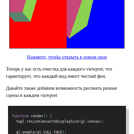
Нажмите, чтобы открыть в новом окне
Теперь у нас есть очистка для каждого viewport, что
гарантирует, что каждый вид имеет чистый фон.
Давайте также добавим возможность рисовать разные
сцены в каждом viewport
function
 render
()
{
  twgl
.
resizeCanvasToDisplaySize
(
gl
.
canvas
);
  gl
.
enable
(
gl
.
CULL_FACE
);