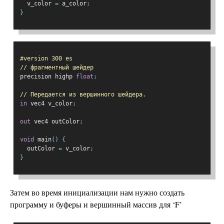
  v_color 
=
 a_color
;
}
#version 300 es
// фрагментный шейдер
precision highp 
float
;
// Передается из вершинного шейдера.
in
 vec4 v_color
;
out
 vec4 outColor
;
void
 main
()
{
  outColor 
=
 v_color
;
}
Затем во время инициализации нам нужно создать
программу и буферы и вершинный массив для ‘F’