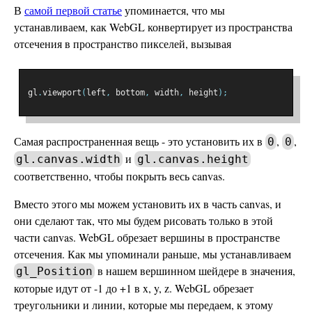
В
самой первой статье
упоминается, что мы
устанавливаем, как WebGL конвертирует из пространства
отсечения в пространство пикселей, вызывая
gl
.
viewport
(
left
,
 bottom
,
 width
,
 height
);
Самая распространенная вещь - это установить их в
,
,
0
0
и
gl.canvas.width
gl.canvas.height
соответственно, чтобы покрыть весь canvas.
Вместо этого мы можем установить их в часть canvas, и
они сделают так, что мы будем рисовать только в этой
части canvas. WebGL обрезает вершины в пространстве
отсечения. Как мы упоминали раньше, мы устанавливаем
в нашем вершинном шейдере в значения,
gl_Position
которые идут от -1 до +1 в x, y, z. WebGL обрезает
треугольники и линии, которые мы передаем, к этому