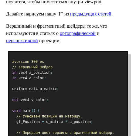
появится, чтобы поместиться внутри viewport.
Давайте нарисуем нашу ‘F’ из
предыдущих статей
.
Вершинный и фрагментный шейдеры те же, что
используются в статьях о
ортографической
и
перспективной
проекции.
#version 300 es
// вершинный шейдер
in
 vec4 a_position
;
in
 vec4 a_color
;
uniform mat4 u_matrix
;
out
 vec4 v_color
;
void
 main
()
{
// Умножаем позицию на матрицу.
  gl_Position 
=
 u_matrix 
*
 a_position
;
// Передаем цвет вершины в фрагментный шейдер.