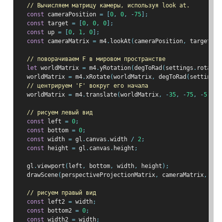
// Вычисляем матрицу камеры, используя look at.
const
 cameraPosition 
=
[
0
,
0
,
-
75
];
const
 target 
=
[
0
,
0
,
0
];
const
 up 
=
[
0
,
1
,
0
];
const
 cameraMatrix 
=
 m4
.
lookAt
(
cameraPosition
,
 target
,
 u
// поворачиваем F в мировом пространстве
let
 worldMatrix 
=
 m4
.
yRotation
(
degToRad
(
settings
.
rotatio
  worldMatrix 
=
 m4
.
xRotate
(
worldMatrix
,
 degToRad
(
settings
.
// центрируем 'F' вокруг его начала
  worldMatrix 
=
 m4
.
translate
(
worldMatrix
,
-
35
,
-
75
,
-
5
);
// рисуем левый вид
const
 left 
=
0
;
const
 bottom 
=
0
;
const
 width 
=
 gl
.
canvas
.
width 
/
2
;
const
 height 
=
 gl
.
canvas
.
height
;
  gl
.
viewport
(
left
,
 bottom
,
 width
,
 height
);
  drawScene
(
perspectiveProjectionMatrix
,
 cameraMatrix
,
 wor
// рисуем правый вид
const
 left2 
=
 width
;
const
 bottom2 
=
0
;
const
 width2 
=
 width
;