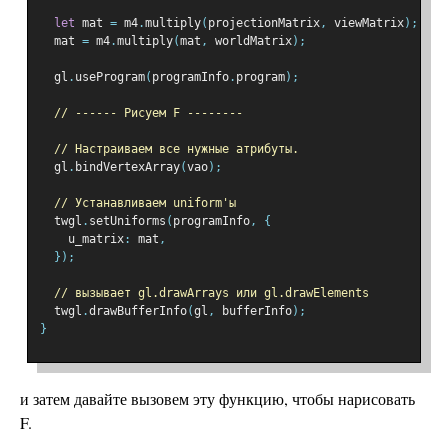
let
 mat 
=
 m4
.
multiply
(
projectionMatrix
,
 viewMatrix
);
  mat 
=
 m4
.
multiply
(
mat
,
 worldMatrix
);
  gl
.
useProgram
(
programInfo
.
program
);
// ------ Рисуем F --------
// Настраиваем все нужные атрибуты.
  gl
.
bindVertexArray
(
vao
);
// Устанавливаем uniform'ы
  twgl
.
setUniforms
(
programInfo
,
{
    u_matrix
:
 mat
,
});
// вызывает gl.drawArrays или gl.drawElements
  twgl
.
drawBufferInfo
(
gl
,
 bufferInfo
);
}
и затем давайте вызовем эту функцию, чтобы нарисовать
F.