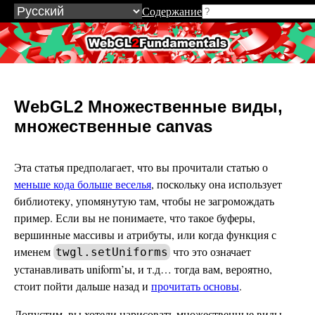
Содержание
WebGL2Fundamentals.org
WebGL2 Множественные виды,
множественные canvas
Эта статья предполагает, что вы прочитали статью о
меньше кода больше веселья
, поскольку она использует
библиотеку, упомянутую там, чтобы не загромождать
пример. Если вы не понимаете, что такое буферы,
вершинные массивы и атрибуты, или когда функция с
именем
что это означает
twgl.setUniforms
устанавливать uniform’ы, и т.д… тогда вам, вероятно,
стоит пойти дальше назад и
прочитать основы
.
Допустим, вы хотели нарисовать множественные виды