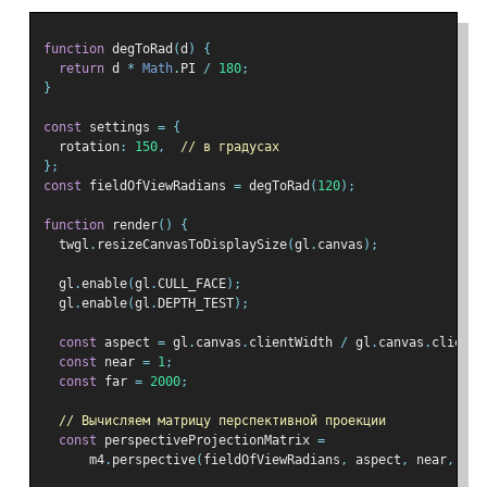
function
 degToRad
(
d
)
{
return
 d 
*
Math
.
PI 
/
180
;
}
const
 settings 
=
{
  rotation
:
150
,
// в градусах
};
const
 fieldOfViewRadians 
=
 degToRad
(
120
);
function
 render
()
{
  twgl
.
resizeCanvasToDisplaySize
(
gl
.
canvas
);
  gl
.
enable
(
gl
.
CULL_FACE
);
  gl
.
enable
(
gl
.
DEPTH_TEST
);
const
 aspect 
=
 gl
.
canvas
.
clientWidth 
/
 gl
.
canvas
.
clientH
const
 near 
=
1
;
const
 far 
=
2000
;
// Вычисляем матрицу перспективной проекции
const
 perspectiveProjectionMatrix 
=
      m4
.
perspective
(
fieldOfViewRadians
,
 aspect
,
 near
,
 far