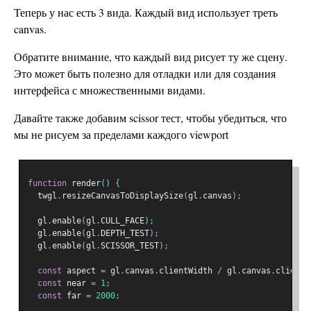
Теперь у нас есть 3 вида. Каждый вид использует треть
canvas.
Обратите внимание, что каждый вид рисует ту же сцену.
Это может быть полезно для отладки или для создания
интерфейса с множественными видами.
Давайте также добавим scissor тест, чтобы убедиться, что
мы не рисуем за пределами каждого viewport
function
 render
()
{
  twgl
.
resizeCanvasToDisplaySize
(
gl
.
canvas
);
  gl
.
enable
(
gl
.
CULL_FACE
);
  gl
.
enable
(
gl
.
DEPTH_TEST
);
  gl
.
enable
(
gl
.
SCISSOR_TEST
);
const
 aspect 
=
 gl
.
canvas
.
clientWidth 
/
 gl
.
canvas
.
clientH
const
 near 
=
1
;
const
 far 
=
2000
;