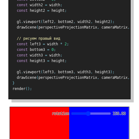
const
 width2 
=
 width
;
const
 height2 
=
 height
;
  gl
.
viewport
(
left2
,
 bottom2
,
 width2
,
 height2
);
  drawScene
(
perspectiveProjectionMatrix
,
 cameraMatrix
,
 wor
// рисуем правый вид
const
 left3 
=
 width 
*
2
;
const
 bottom3 
=
0
;
const
 width3 
=
 width
;
const
 height3 
=
 height
;
  gl
.
viewport
(
left3
,
 bottom3
,
 width3
,
 height3
);
  drawScene
(
perspectiveProjectionMatrix
,
 cameraMatrix
,
 wor
}
render
();