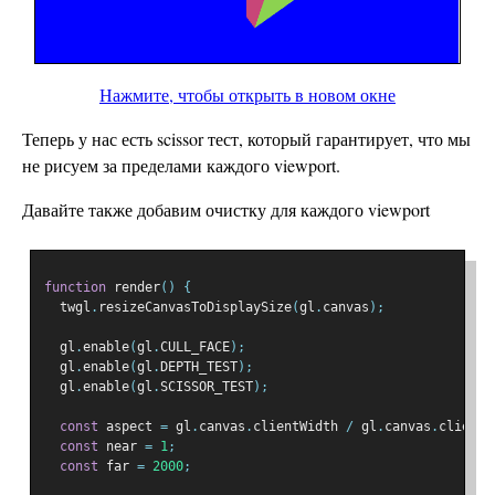
Нажмите, чтобы открыть в новом окне
Теперь у нас есть scissor тест, который гарантирует, что мы
не рисуем за пределами каждого viewport.
Давайте также добавим очистку для каждого viewport
function
 render
()
{
  twgl
.
resizeCanvasToDisplaySize
(
gl
.
canvas
);
  gl
.
enable
(
gl
.
CULL_FACE
);
  gl
.
enable
(
gl
.
DEPTH_TEST
);
  gl
.
enable
(
gl
.
SCISSOR_TEST
);
const
 aspect 
=
 gl
.
canvas
.
clientWidth 
/
 gl
.
canvas
.
clientH
const
 near 
=
1
;
const
 far 
=
2000
;