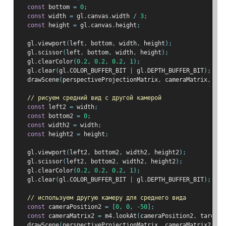
const
 bottom 
=
0
;
const
 width 
=
 gl
.
canvas
.
width 
/
3
;
const
 height 
=
 gl
.
canvas
.
height
;
  gl
.
viewport
(
left
,
 bottom
,
 width
,
 height
);
  gl
.
scissor
(
left
,
 bottom
,
 width
,
 height
);
  gl
.
clearColor
(
0.2
,
0.2
,
0.2
,
1
);
  gl
.
clear
(
gl
.
COLOR_BUFFER_BIT 
|
 gl
.
DEPTH_BUFFER_BIT
);
  drawScene
(
perspectiveProjectionMatrix
,
 cameraMatrix
,
 wor
// рисуем средний вид с другой камерой
const
 left2 
=
 width
;
const
 bottom2 
=
0
;
const
 width2 
=
 width
;
const
 height2 
=
 height
;
  gl
.
viewport
(
left2
,
 bottom2
,
 width2
,
 height2
);
  gl
.
scissor
(
left2
,
 bottom2
,
 width2
,
 height2
);
  gl
.
clearColor
(
0.2
,
0.2
,
0.2
,
1
);
  gl
.
clear
(
gl
.
COLOR_BUFFER_BIT 
|
 gl
.
DEPTH_BUFFER_BIT
);
// используем другую камеру для среднего вида
const
 cameraPosition2 
=
[
0
,
0
,
-
50
];
const
 cameraMatrix2 
=
 m4
.
lookAt
(
cameraPosition2
,
 target
,
  drawScene
(
perspectiveProjectionMatrix
,
 cameraMatrix2
,
 wo