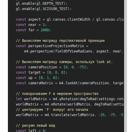
  gl
.
enable
(
gl
.
DEPTH_TEST
);
  gl
.
enable
(
gl
.
SCISSOR_TEST
);
const
 aspect 
=
 gl
.
canvas
.
clientWidth 
/
 gl
.
canvas
.
clientH
const
 near 
=
1
;
const
 far 
=
2000
;
// Вычисляем матрицу перспективной проекции
const
 perspectiveProjectionMatrix 
=
      m4
.
perspective
(
fieldOfViewRadians
,
 aspect
,
 near
,
 far
// Вычисляем матрицу камеры, используя look at.
const
 cameraPosition 
=
[
0
,
0
,
-
75
];
const
 target 
=
[
0
,
0
,
0
];
const
 up 
=
[
0
,
1
,
0
];
const
 cameraMatrix 
=
 m4
.
lookAt
(
cameraPosition
,
 target
,
 u
// поворачиваем F в мировом пространстве
let
 worldMatrix 
=
 m4
.
yRotation
(
degToRad
(
settings
.
rotatio
  worldMatrix 
=
 m4
.
xRotate
(
worldMatrix
,
 degToRad
(
settings
.
// центрируем 'F' вокруг его начала
  worldMatrix 
=
 m4
.
translate
(
worldMatrix
,
-
35
,
-
75
,
-
5
);
// рисуем левый вид
const
 left 
=
0
;