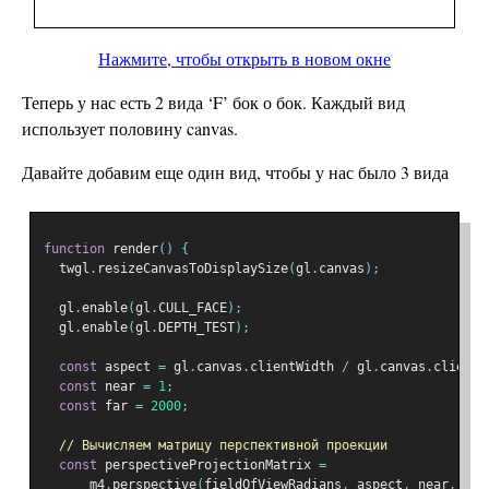
Нажмите, чтобы открыть в новом окне
Теперь у нас есть 2 вида ‘F’ бок о бок. Каждый вид
использует половину canvas.
Давайте добавим еще один вид, чтобы у нас было 3 вида
function
 render
()
{
  twgl
.
resizeCanvasToDisplaySize
(
gl
.
canvas
);
  gl
.
enable
(
gl
.
CULL_FACE
);
  gl
.
enable
(
gl
.
DEPTH_TEST
);
const
 aspect 
=
 gl
.
canvas
.
clientWidth 
/
 gl
.
canvas
.
clientH
const
 near 
=
1
;
const
 far 
=
2000
;
// Вычисляем матрицу перспективной проекции
const
 perspectiveProjectionMatrix 
=
      m4
.
perspective
(
fieldOfViewRadians
,
 aspect
,
 near
,
 far