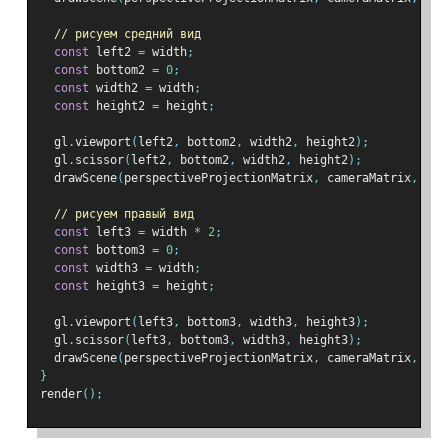
// рисуем средний вид
const
 left2 
=
 width
;
const
 bottom2 
=
0
;
const
 width2 
=
 width
;
const
 height2 
=
 height
;
  gl
.
viewport
(
left2
,
 bottom2
,
 width2
,
 height2
);
  gl
.
scissor
(
left2
,
 bottom2
,
 width2
,
 height2
);
  drawScene
(
perspectiveProjectionMatrix
,
 cameraMatrix
,
 wor
// рисуем правый вид
const
 left3 
=
 width 
*
2
;
const
 bottom3 
=
0
;
const
 width3 
=
 width
;
const
 height3 
=
 height
;
  gl
.
viewport
(
left3
,
 bottom3
,
 width3
,
 height3
);
  gl
.
scissor
(
left3
,
 bottom3
,
 width3
,
 height3
);
  drawScene
(
perspectiveProjectionMatrix
,
 cameraMatrix
,
 wor
}
render
();