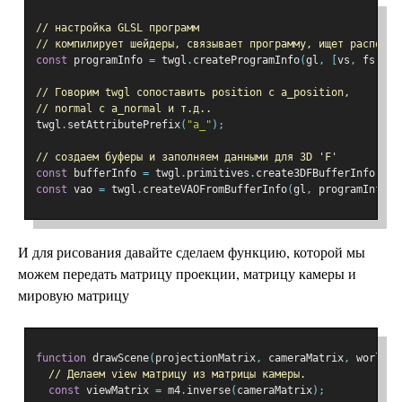
// настройка GLSL программ
// компилирует шейдеры, связывает программу, ищет располож
const
 programInfo 
=
 twgl
.
createProgramInfo
(
gl
,
[
vs
,
 fs
]);
// Говорим twgl сопоставить position с a_position,
// normal с a_normal и т.д..
twgl
.
setAttributePrefix
(
"a_"
);
// создаем буферы и заполняем данными для 3D 'F'
const
 bufferInfo 
=
 twgl
.
primitives
.
create3DFBufferInfo
(
gl
)
const
 vao 
=
 twgl
.
createVAOFromBufferInfo
(
gl
,
 programInfo
,
 
И для рисования давайте сделаем функцию, которой мы
можем передать матрицу проекции, матрицу камеры и
мировую матрицу
function
 drawScene
(
projectionMatrix
,
 cameraMatrix
,
 worldMa
// Делаем view матрицу из матрицы камеры.
const
 viewMatrix 
=
 m4
.
inverse
(
cameraMatrix
);