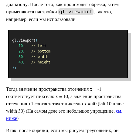
диапазону. После того, как происходит обрезка, затем
применяются настройки
, так что,
gl.viewport
например, если мы использовали
gl
.
viewport
(
10
,
// left
20
,
// bottom
30
,
// width
40
,
// height
);
Тогда значение пространства отсечения x = -1
соответствует пикселю x = 10, а значение пространства
отсечения +1 соответствует пикселю x = 40 (left 10 плюс
width 30) (На самом деле это небольшое упрощение,
см.
ниже
)
Итак, после обрезки, если мы рисуем треугольник, он