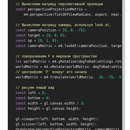
// Вычисляем матрицу перспективной проекции
const
 perspectiveProjectionMatrix 
=
      m4
.
perspective
(
fieldOfViewRadians
,
 aspect
,
 near
,
 far
// Вычисляем матрицу камеры, используя look at.
const
 cameraPosition 
=
[
0
,
0
,
-
75
];
const
 target 
=
[
0
,
0
,
0
];
const
 up 
=
[
0
,
1
,
0
];
const
 cameraMatrix 
=
 m4
.
lookAt
(
cameraPosition
,
 target
,
 u
// поворачиваем F в мировом пространстве
let
 worldMatrix 
=
 m4
.
yRotation
(
degToRad
(
settings
.
rotatio
  worldMatrix 
=
 m4
.
xRotate
(
worldMatrix
,
 degToRad
(
settings
.
// центрируем 'F' вокруг его начала
  worldMatrix 
=
 m4
.
translate
(
worldMatrix
,
-
35
,
-
75
,
-
5
);
// рисуем левый вид
const
 left 
=
0
;
const
 bottom 
=
0
;
const
 width 
=
 gl
.
canvas
.
width 
/
3
;
const
 height 
=
 gl
.
canvas
.
height
;
  gl
.
viewport
(
left
,
 bottom
,
 width
,
 height
);
  gl
.
scissor
(
left
,
 bottom
,
 width
,
 height
);
  drawScene
(
perspectiveProjectionMatrix
,
 cameraMatrix
,
 wor