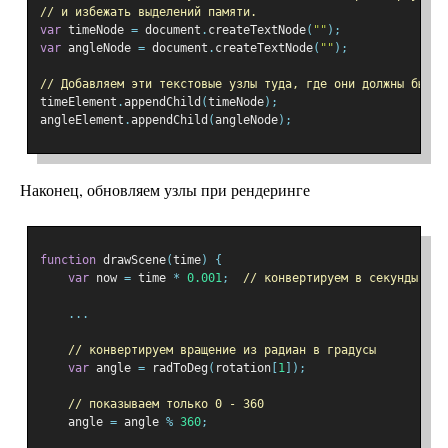
// и избежать выделений памяти.
var
 timeNode 
=
 document
.
createTextNode
(
""
);
var
 angleNode 
=
 document
.
createTextNode
(
""
);
// Добавляем эти текстовые узлы туда, где они должны быть
timeElement
.
appendChild
(
timeNode
);
angleElement
.
appendChild
(
angleNode
);
Наконец, обновляем узлы при рендеринге
function
 drawScene
(
time
)
{
var
 now 
=
 time 
*
0.001
;
// конвертируем в секунды
...
// конвертируем вращение из радиан в градусы
var
 angle 
=
 radToDeg
(
rotation
[
1
]);
// показываем только 0 - 360
    angle 
=
 angle 
%
360
;