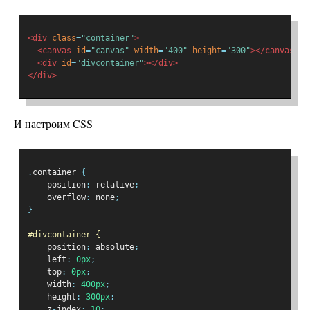
<div
class
=
"container"
>
<canvas
id
=
"canvas"
width
=
"400"
height
=
"300"
></canvas>
<div
id
=
"divcontainer"
></div>
</div>
И настроим CSS
.
container 
{
    position
:
 relative
;
    overflow
:
 none
;
}
#divcontainer {
    position
:
 absolute
;
    left
:
0px
;
    top
:
0px
;
    width
:
400px
;
    height
:
300px
;
    z
-
index
:
10
;