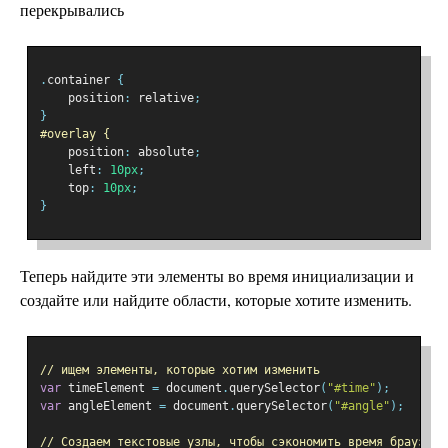
перекрывались
.
container 
{
    position
:
 relative
;
}
#overlay {
    position
:
 absolute
;
    left
:
10px
;
    top
:
10px
;
}
Теперь найдите эти элементы во время инициализации и
создайте или найдите области, которые хотите изменить.
// ищем элементы, которые хотим изменить
var
 timeElement 
=
 document
.
querySelector
(
"#time"
);
var
 angleElement 
=
 document
.
querySelector
(
"#angle"
);
// Создаем текстовые узлы, чтобы сэкономить время браузера