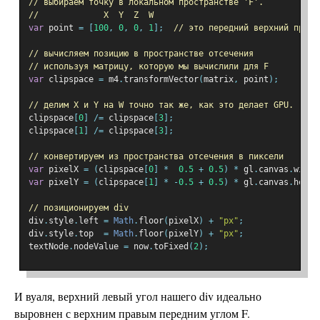
// выбираем точку в локальном пространстве 'F'.
//             X  Y  Z  W
var
 point 
=
[
100
,
0
,
0
,
1
];
// это передний верхний правы
// вычисляем позицию в пространстве отсечения
// используя матрицу, которую мы вычислили для F
var
 clipspace 
=
 m4
.
transformVector
(
matrix
,
 point
);
// делим X и Y на W точно так же, как это делает GPU.
clipspace
[
0
]
/=
 clipspace
[
3
];
clipspace
[
1
]
/=
 clipspace
[
3
];
// конвертируем из пространства отсечения в пиксели
var
 pixelX 
=
(
clipspace
[
0
]
*
0.5
+
0.5
)
*
 gl
.
canvas
.
width
var
 pixelY 
=
(
clipspace
[
1
]
*
-
0.5
+
0.5
)
*
 gl
.
canvas
.
heigh
// позиционируем div
div
.
style
.
left 
=
Math
.
floor
(
pixelX
)
+
"px"
;
div
.
style
.
top  
=
Math
.
floor
(
pixelY
)
+
"px"
;
textNode
.
nodeValue 
=
 now
.
toFixed
(
2
);
И вуаля, верхний левый угол нашего div идеально
выровнен с верхним правым передним углом F.