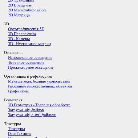
2D Трансляция
2D Вращение
2D Масштабирование
2D Матрицы
3D
Ортографическая 3D
3D Перспектива
3D - Камеры
3D - Именование матриц
Освещение
Направленное освещение
Точечное освещение
Прожекторное освещение
Организация и рефакторинг
Меньше кода, больше удовольствия
Рисование множественных объектов
Графы сцен
Геометрия
3D Геометрия - Токарная обработка
Загрузка .obj файлов
Загрузка .obj с .mtl файлами
Текстуры
Текстуры
Data Textures