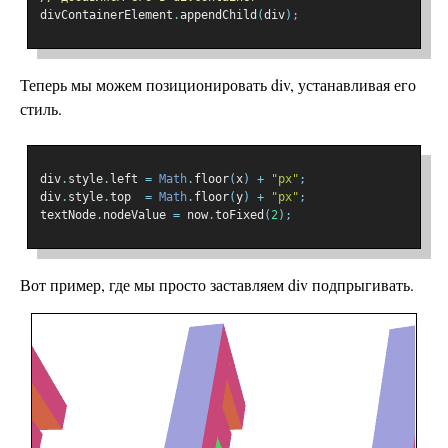
divContainerElement
.
appendChild
(
div
);
Теперь мы можем позиционировать div, устанавливая его
стиль.
div
.
style
.
left 
=
Math
.
floor
(
x
)
+
"px"
;
div
.
style
.
top  
=
Math
.
floor
(
y
)
+
"px"
;
textNode
.
nodeValue 
=
 now
.
toFixed
(
2
);
Вот пример, где мы просто заставляем div подпрыгивать.