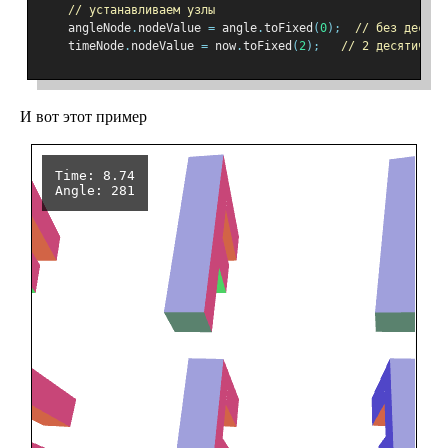
// устанавливаем узлы
    angleNode
.
nodeValue 
=
 angle
.
toFixed
(
0
);
// без десяти
    timeNode
.
nodeValue 
=
 now
.
toFixed
(
2
);
// 2 десятичных
И вот этот пример