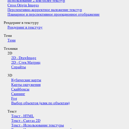
Использование 2 или более текстур
Cross Origin Images
Перспективно-корректное наложение текстур
Планарное и перспективное проекционное отображение
Рендеринг в текстуру
Рендеринг в текстуру
Тени
Тени
Техники
2D
2D - DrawImage
2D - Стек Матриц
Спрайты
3D
Кубические карты
Карты окружения
Скайбоксы
Скининг
Fog
Выбор объектов (клик по объектам)
Текст
Текст - HTML
Текст - Canvas 2D
Текст - Использование текстуры