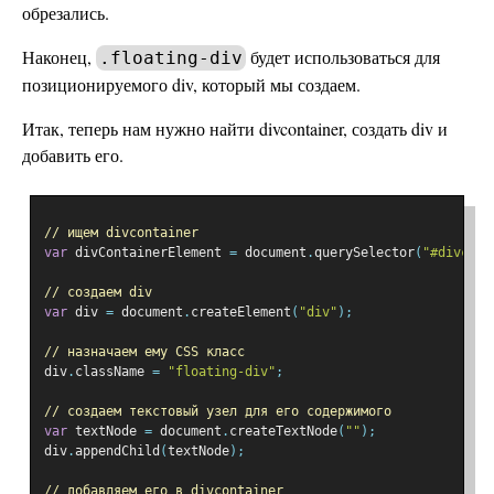
обрезались.
Наконец,
будет использоваться для
.floating-div
позиционируемого div, который мы создаем.
Итак, теперь нам нужно найти divcontainer, создать div и
добавить его.
// ищем divcontainer
var
 divContainerElement 
=
 document
.
querySelector
(
"#divcont
// создаем div
var
 div 
=
 document
.
createElement
(
"div"
);
// назначаем ему CSS класс
div
.
className 
=
"floating-div"
;
// создаем текстовый узел для его содержимого
var
 textNode 
=
 document
.
createTextNode
(
""
);
div
.
appendChild
(
textNode
);
// добавляем его в divcontainer