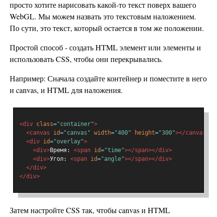
просто хотите нарисовать какой-то текст поверх вашего
WebGL. Мы можем назвать это текстовым наложением.
По сути, это текст, который остается в том же положении.
Простой способ - создать HTML элемент или элементы и
использовать CSS, чтобы они перекрывались.
Например: Сначала создайте контейнер и поместите в него
и canvas, и HTML для наложения.
<div
class
=
"container"
>
<canvas
id
=
"canvas"
width
=
"400"
height
=
"300"
></canvas>
<div
id
=
"overlay"
>
<div>
Время: 
<span
id
=
"time"
></span></div>
<div>
Угол: 
<span
id
=
"angle"
></span></div>
</div>
</div>
Затем настройте CSS так, чтобы canvas и HTML