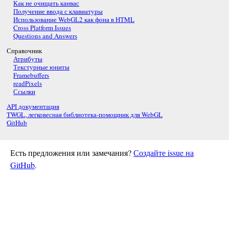
Как не очищать канвас
Получение ввода с клавиатуры
Использование WebGL2 как фона в HTML
Cross Platform Issues
Questions and Answers
Справочник
Атрибуты
Текстурные юниты
Framebuffers
readPixels
Ссылки
API документация
TWGL, легковесная библиотека-помощник для WebGL
GitHub
Есть предложения или замечания?
Создайте issue на
GitHub
.