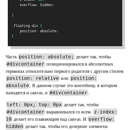
    overflow
:
 hidden
;
}
.
floating
-
div 
{
    position
:
 absolute
;
}
Часть
делает так, чтобы
position: absolute;
позиционировался в абсолютных
#divcontainer
терминах относительно первого родителя с другим стилем
или
position: relative
position:
. В данном случае это контейнер, в котором
absolute
находятся и canvas, и
.
#divcontainer
делает так, чтобы
left: 0px; top: 0px
выравнивался со всем.
#divcontainer
z-index:
делает его плавающим над canvas. И
10
overflow:
делает так, чтобы его дочерние элементы
hidden