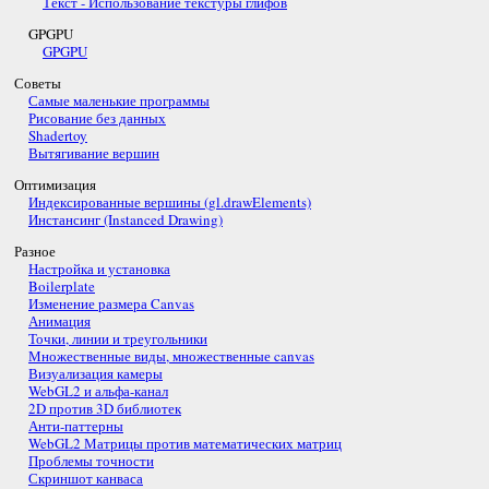
Текст - Использование текстуры глифов
GPGPU
GPGPU
Советы
Самые маленькие программы
Рисование без данных
Shadertoy
Вытягивание вершин
Оптимизация
Индексированные вершины (gl.drawElements)
Инстансинг (Instanced Drawing)
Разное
Настройка и установка
Boilerplate
Изменение размера Canvas
Анимация
Точки, линии и треугольники
Множественные виды, множественные canvas
Визуализация камеры
WebGL2 и альфа-канал
2D против 3D библиотек
Анти-паттерны
WebGL2 Матрицы против математических матриц
Проблемы точности
Скриншот канваса