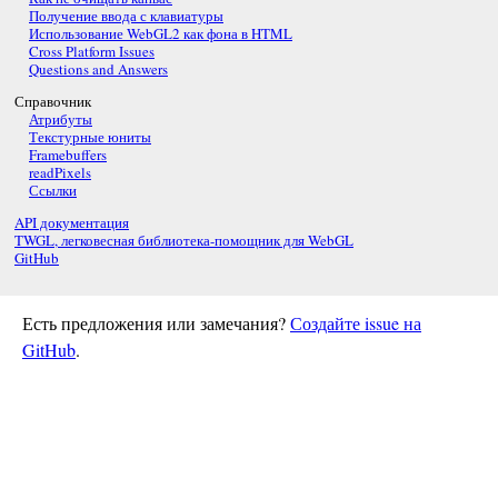
Получение ввода с клавиатуры
Использование WebGL2 как фона в HTML
Cross Platform Issues
Questions and Answers
Справочник
Атрибуты
Текстурные юниты
Framebuffers
readPixels
Ссылки
API документация
TWGL, легковесная библиотека-помощник для WebGL
GitHub
Есть предложения или замечания?
Создайте issue на
GitHub
.