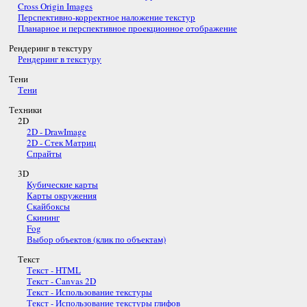
Cross Origin Images
Перспективно-корректное наложение текстур
Планарное и перспективное проекционное отображение
Рендеринг в текстуру
Рендеринг в текстуру
Тени
Тени
Техники
2D
2D - DrawImage
2D - Стек Матриц
Спрайты
3D
Кубические карты
Карты окружения
Скайбоксы
Скининг
Fog
Выбор объектов (клик по объектам)
Текст
Текст - HTML
Текст - Canvas 2D
Текст - Использование текстуры
Текст - Использование текстуры глифов