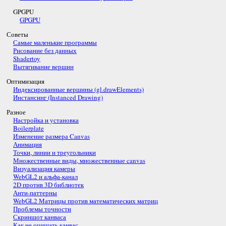
GPGPU
GPGPU
Советы
Самые маленькие программы
Рисование без данных
Shadertoy
Вытягивание вершин
Оптимизация
Индексированные вершины (gl.drawElements)
Инстансинг (Instanced Drawing)
Разное
Настройка и установка
Boilerplate
Изменение размера Canvas
Анимация
Точки, линии и треугольники
Множественные виды, множественные canvas
Визуализация камеры
WebGL2 и альфа-канал
2D против 3D библиотек
Анти-паттерны
WebGL2 Матрицы против математических матриц
Проблемы точности
Скриншот канваса
Как не очищать канвас