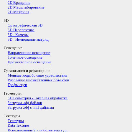
2D Вращение
2D Масштабирование
2D Матрицы
3D
Ортографическая 3D
3D Перспектива
3D - Камеры
3D - Именование матриц
Освещение
Направленное освещение
Точечное освещение
Прожекторное освещение
Организация и рефакторинг
Меньше кода, больше удовольствия
Рисование множественных объектов
Графы сцен
Геометрия
3D Геометрия - Токарная обработка
Загрузка .obj файлов
Загрузка .obj с .mtl файлами
Текстуры
Текстуры
Data Textures
Использование 2 или более текстур