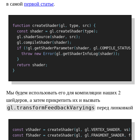
в самой
первой статье
.
function
 createShader
(
gl
,
 type
,
 src
)
{
const
 shader 
=
 gl
.
createShader
(
type
);
  gl
.
shaderSource
(
shader
,
 src
);
  gl
.
compileShader
(
shader
);
if
(!
gl
.
getShaderParameter
(
shader
,
 gl
.
COMPILE_STATUS
))
{
throw
new
Error
(
gl
.
getShaderInfoLog
(
shader
));
}
return
 shader
;
}
Мы будем использовать его для компиляции наших 2
шейдеров, а затем прикрепить их и вызвать
перед линковкой
gl.transformFeedbackVaryings
const
 vShader 
=
 createShader
(
gl
,
 gl
.
VERTEX_SHADER
,
 vs
);
const
 fShader 
=
 createShader
(
gl
,
 gl
.
FRAGMENT_SHADER
,
 fs
);