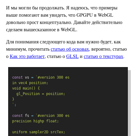
И мы могли бы продолжать. Я надеюсь, что примеры
выше помогают вам увидеть, что GPGPU в WebGL
довольно прост концептуально. Давайте действительно
сделаем вышесказанное в WebGL.
Для понимания следующего кода вам нужно будет, как
минимум, прочитать
статью об основах
, вероятно, статью
о
Как это работает
, статью о
GLSL
и
статью о текстурах
.
const
 vs 
=
`#version 300 es
in vec4 position;
void main() {
  gl_Position = position;
}
`
;
const
 fs 
=
`#version 300 es
precision highp float;
uniform sampler2D srcTex;