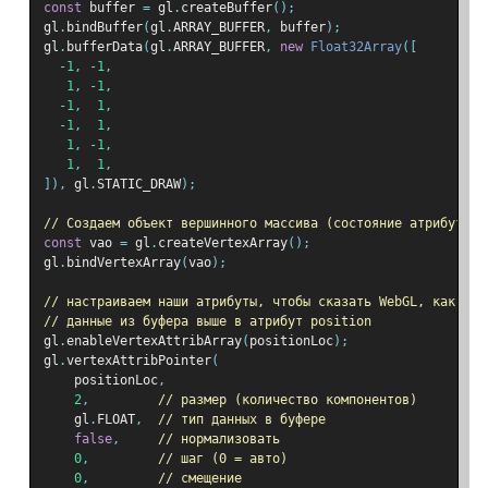
const
 buffer 
=
 gl
.
createBuffer
();
gl
.
bindBuffer
(
gl
.
ARRAY_BUFFER
,
 buffer
);
gl
.
bufferData
(
gl
.
ARRAY_BUFFER
,
new
Float32Array
([
-
1
,
-
1
,
1
,
-
1
,
-
1
,
1
,
-
1
,
1
,
1
,
-
1
,
1
,
1
,
]),
 gl
.
STATIC_DRAW
);
// Создаем объект вершинного массива (состояние атрибутов)
const
 vao 
=
 gl
.
createVertexArray
();
gl
.
bindVertexArray
(
vao
);
// настраиваем наши атрибуты, чтобы сказать WebGL, как изв
// данные из буфера выше в атрибут position
gl
.
enableVertexAttribArray
(
positionLoc
);
gl
.
vertexAttribPointer
(
    positionLoc
,
2
,
// размер (количество компонентов)
    gl
.
FLOAT
,
// тип данных в буфере
false
,
// нормализовать
0
,
// шаг (0 = авто)
0
,
// смещение