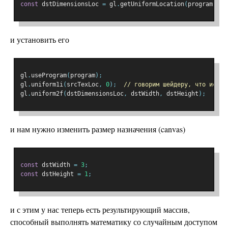
const
 dstDimensionsLoc 
=
 gl
.
getUniformLocation
(
program
,
'd
и установить его
gl
.
useProgram
(
program
);
gl
.
uniform1i
(
srcTexLoc
,
0
);
// говорим шейдеру, что исход
gl
.
uniform2f
(
dstDimensionsLoc
,
 dstWidth
,
 dstHeight
);
и нам нужно изменить размер назначения (canvas)
const
 dstWidth 
=
3
;
const
 dstHeight 
=
1
;
и с этим у нас теперь есть результирующий массив,
способный выполнять математику со случайным доступом