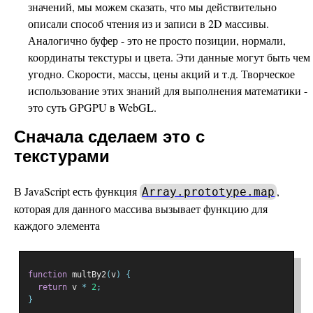
значений, мы можем сказать, что мы действительно
описали способ чтения из и записи в 2D массивы.
Аналогично буфер - это не просто позиции, нормали,
координаты текстуры и цвета. Эти данные могут быть чем
угодно. Скорости, массы, цены акций и т.д. Творческое
использование этих знаний для выполнения математики -
это суть GPGPU в WebGL.
Сначала сделаем это с
текстурами
В JavaScript есть функция
,
Array.prototype.map
которая для данного массива вызывает функцию для
каждого элемента
function
 multBy2
(
v
)
{
return
 v 
*
2
;
}