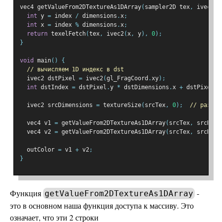
vec4 getValueFrom2DTextureAs1DArray
(
sampler2D tex
,
 ivec2 d
int
 y 
=
 index 
/
 dimensions
.
x
;
int
 x 
=
 index 
%
 dimensions
.
x
;
return
 texelFetch
(
tex
,
 ivec2
(
x
,
 y
),
0
);
}
void
 main
()
{
// вычисляем 1D индекс в dst
  ivec2 dstPixel 
=
 ivec2
(
gl_FragCoord
.
xy
);
int
 dstIndex 
=
 dstPixel
.
y 
*
 dstDimensions
.
x 
+
 dstPixel
.
x
  ivec2 srcDimensions 
=
 textureSize
(
srcTex
,
0
);
// размер
  vec4 v1 
=
 getValueFrom2DTextureAs1DArray
(
srcTex
,
 srcDime
  vec4 v2 
=
 getValueFrom2DTextureAs1DArray
(
srcTex
,
 srcDime
  outColor 
=
 v1 
+
 v2
;
}
Функция
-
getValueFrom2DTextureAs1DArray
это в основном наша функция доступа к массиву. Это
означает, что эти 2 строки