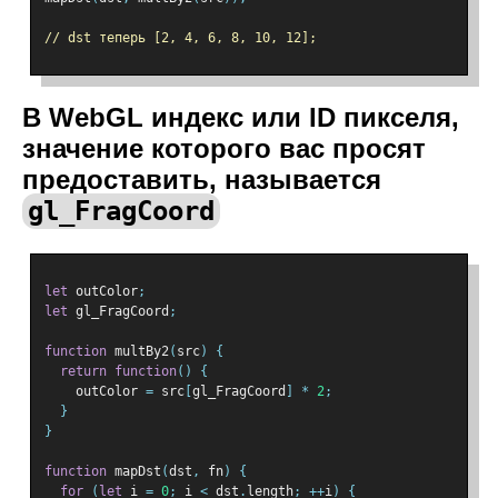
// dst теперь [2, 4, 6, 8, 10, 12];
В WebGL индекс или ID пикселя,
значение которого вас просят
предоставить, называется
gl_FragCoord
let
 outColor
;
let
 gl_FragCoord
;
function
 multBy2
(
src
)
{
return
function
()
{
    outColor 
=
 src
[
gl_FragCoord
]
*
2
;
}
}
function
 mapDst
(
dst
,
 fn
)
{
for
(
let
 i 
=
0
;
 i 
<
 dst
.
length
;
++
i
)
{