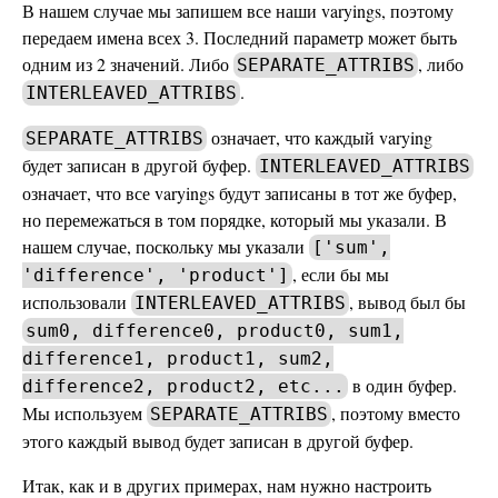
В нашем случае мы запишем все наши varyings, поэтому
передаем имена всех 3. Последний параметр может быть
одним из 2 значений. Либо
, либо
SEPARATE_ATTRIBS
.
INTERLEAVED_ATTRIBS
означает, что каждый varying
SEPARATE_ATTRIBS
будет записан в другой буфер.
INTERLEAVED_ATTRIBS
означает, что все varyings будут записаны в тот же буфер,
но перемежаться в том порядке, который мы указали. В
нашем случае, поскольку мы указали
['sum',
, если бы мы
'difference', 'product']
использовали
, вывод был бы
INTERLEAVED_ATTRIBS
sum0, difference0, product0, sum1,
difference1, product1, sum2,
в один буфер.
difference2, product2, etc...
Мы используем
, поэтому вместо
SEPARATE_ATTRIBS
этого каждый вывод будет записан в другой буфер.
Итак, как и в других примерах, нам нужно настроить