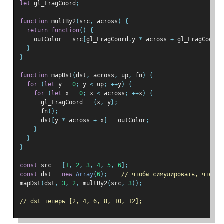
let
 gl_FragCoord
;
function
 multBy2
(
src
,
 across
)
{
return
function
()
{
    outColor 
=
 src
[
gl_FragCoord
.
y 
*
 across 
+
 gl_FragCoord
.
}
}
function
 mapDst
(
dst
,
 across
,
 up
,
 fn
)
{
for
(
let
 y 
=
0
;
 y 
<
 up
;
++
y
)
{
for
(
let
 x 
=
0
;
 x 
<
 across
;
++
x
)
{
      gl_FragCoord 
=
{
x
,
 y
};
      fn
();
      dst
[
y 
*
 across 
+
 x
]
=
 outColor
;
}
}
}
const
 src 
=
[
1
,
2
,
3
,
4
,
5
,
6
];
const
 dst 
=
new
Array
(
6
);
// чтобы симулировать, что в 
mapDst
(
dst
,
3
,
2
,
 multBy2
(
src
,
3
));
// dst теперь [2, 4, 6, 8, 10, 12];