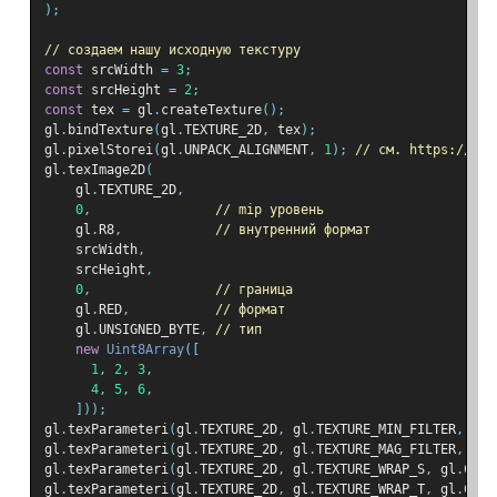
);
// создаем нашу исходную текстуру
const
 srcWidth 
=
3
;
const
 srcHeight 
=
2
;
const
 tex 
=
 gl
.
createTexture
();
gl
.
bindTexture
(
gl
.
TEXTURE_2D
,
 tex
);
gl
.
pixelStorei
(
gl
.
UNPACK_ALIGNMENT
,
1
);
// см. https://web
gl
.
texImage2D
(
    gl
.
TEXTURE_2D
,
0
,
// mip уровень
    gl
.
R8
,
// внутренний формат
    srcWidth
,
    srcHeight
,
0
,
// граница
    gl
.
RED
,
// формат
    gl
.
UNSIGNED_BYTE
,
// тип
new
Uint8Array
([
1
,
2
,
3
,
4
,
5
,
6
,
]));
gl
.
texParameteri
(
gl
.
TEXTURE_2D
,
 gl
.
TEXTURE_MIN_FILTER
,
 gl
.
gl
.
texParameteri
(
gl
.
TEXTURE_2D
,
 gl
.
TEXTURE_MAG_FILTER
,
 gl
.
gl
.
texParameteri
(
gl
.
TEXTURE_2D
,
 gl
.
TEXTURE_WRAP_S
,
 gl
.
CLAM
gl
.
texParameteri
(
gl
.
TEXTURE_2D
,
 gl
.
TEXTURE_WRAP_T
,
 gl
.
CLAM