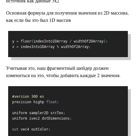
источник как данные 3x2
Основная формула для получения значения из 2D массива,
как если бы это был 1D массив
y 
=
 floor
(
indexInto1DArray 
/
 widthOf2DArray
);
x 
=
 indexInto1DArray 
%
 widthOf2Array
;
Учитывая это, наш фрагментный шейдер должен
измениться на это, чтобы добавить каждые 2 значения.
#version 300 es
precision highp 
float
;
uniform sampler2D srcTex
;
uniform ivec2 dstDimensions
;
out
 vec4 outColor
;