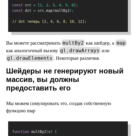
const
 src 
=
[
1
,
2
,
3
,
4
,
5
,
6
];
const
 dst 
=
 src
.
map
(
multBy2
);
// dst теперь [2, 4, 6, 8, 10, 12];
Вы можете рассматривать
как шейдер, а
multBy2
map
как аналогичный вызову
или
gl.drawArrays
. Некоторые различия.
gl.drawElements
Шейдеры не генерируют новый
массив, вы должны
предоставить его
Мы можем симулировать это, создав собственную
функцию map
function
 multBy2
(
v
)
{