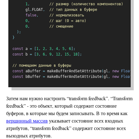
1
,
// размер (количество компонентов)
      gl
.
FLOAT
,
// тип данных в буфере
false
,
// нормализовать
0
,
// шаг (0 = авто)
0
,
// смещение
);
}
const
 a 
=
[
1
,
2
,
3
,
4
,
5
,
6
];
const
 b 
=
[
3
,
6
,
9
,
12
,
15
,
18
];
// помещаем данные в буферы
const
 aBuffer 
=
 makeBufferAndSetAttribute
(
gl
,
new
Float32A
const
 bBuffer 
=
 makeBufferAndSetAttribute
(
gl
,
new
Float32A
Затем нам нужно настроить “transform feedback”. “Transform
feedback” - это объект, который содержит состояние
буферов, в которые мы будем записывать. В то время как
вершинный массив
указывает состояние всех входных
атрибутов, “transform feedback” содержит состояние всех
выходных атрибутов.