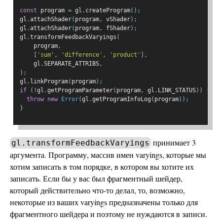
const
 program 
=
 gl
.
createProgram
();
gl
.
attachShader
(
program
,
 vShader
);
gl
.
attachShader
(
program
,
 fShader
);
gl
.
transformFeedbackVaryings
(
    program
,
[
'sum'
,
'difference'
,
'product'
],
    gl
.
SEPARATE_ATTRIBS
,
);
gl
.
linkProgram
(
program
);
if
(!
gl
.
getProgramParameter
(
program
,
 gl
.
LINK_STATUS
))
{
throw
new
Error
(
gl
.
getProgramInfoLog
(
program
));
}
принимает 3
gl.transformFeedbackVaryings
аргумента. Программу, массив имен varyings, которые мы
хотим записать в том порядке, в котором вы хотите их
записать. Если бы у вас был фрагментный шейдер,
который действительно что-то делал, то, возможно,
некоторые из ваших varyings предназначены только для
фрагментного шейдера и поэтому не нуждаются в записи.