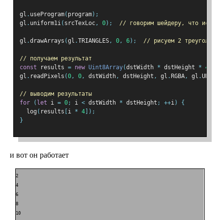
gl
.
useProgram
(
program
);
gl
.
uniform1i
(
srcTexLoc
,
0
);
// говорим шейдеру, что исход
gl
.
drawArrays
(
gl
.
TRIANGLES
,
0
,
6
);
// рисуем 2 треугольни
// получаем результат
const
 results 
=
new
Uint8Array
(
dstWidth 
*
 dstHeight 
*
4
);
gl
.
readPixels
(
0
,
0
,
 dstWidth
,
 dstHeight
,
 gl
.
RGBA
,
 gl
.
UNSIG
// выводим результаты
for
(
let
 i 
=
0
;
 i 
<
 dstWidth 
*
 dstHeight
;
++
i
)
{
  log
(
results
[
i 
*
4
]);
}
и вот он работает