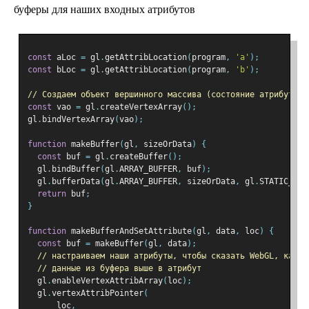
буферы для наших входных атрибутов
const
 aLoc 
=
 gl
.
getAttribLocation
(
program
,
'a'
);
const
 bLoc 
=
 gl
.
getAttribLocation
(
program
,
'b'
);
// Создаем объект вершинного массива (состояние атрибутов)
const
 vao 
=
 gl
.
createVertexArray
();
gl
.
bindVertexArray
(
vao
);
function
 makeBuffer
(
gl
,
 sizeOrData
)
{
const
 buf 
=
 gl
.
createBuffer
();
  gl
.
bindBuffer
(
gl
.
ARRAY_BUFFER
,
 buf
);
  gl
.
bufferData
(
gl
.
ARRAY_BUFFER
,
 sizeOrData
,
 gl
.
STATIC_DRA
return
 buf
;
}
function
 makeBufferAndSetAttribute
(
gl
,
 data
,
 loc
)
{
const
 buf 
=
 makeBuffer
(
gl
,
 data
);
// настраиваем наши атрибуты, чтобы сказать WebGL, как и
// данные из буфера выше в атрибут
  gl
.
enableVertexAttribArray
(
loc
);
  gl
.
vertexAttribPointer
(
      loc
,