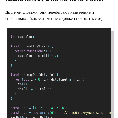
Другими словами, они перебирают назначение и
спрашивают “какое значение я должен положить сюда”
let
 outColor
;
function
 multBy2
(
src
)
{
return
function
(
i
)
{
    outColor 
=
 src
[
i
]
*
2
;
}
}
function
 mapDst
(
dst
,
 fn
)
{
for
(
let
 i 
=
0
;
 i 
<
 dst
.
length
;
++
i
)
{
    fn
(
i
);
    dst
[
i
]
=
 outColor
;
}
}
const
 src 
=
[
1
,
2
,
3
,
4
,
5
,
6
];
const
 dst 
=
new
Array
(
6
);
// чтобы симулировать, что в 
mapDst
(
dst
,
 multBy2
(
src
));