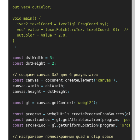
out vec4 outColor;
void main() {
  ivec2 texelCoord = ivec2(gl_FragCoord.xy);
  vec4 value = texelFetch(srcTex, texelCoord, 0);  // 0 = 
  outColor = value * 2.0;
}
`
;
const
 dstWidth 
=
3
;
const
 dstHeight 
=
2
;
// создаем canvas 3x2 для 6 результатов
const
 canvas 
=
 document
.
createElement
(
'canvas'
);
canvas
.
width 
=
 dstWidth
;
canvas
.
height 
=
 dstHeight
;
const
 gl 
=
 canvas
.
getContext
(
'webgl2'
);
const
 program 
=
 webglUtils
.
createProgramFromSources
(
gl
,
[
v
const
 positionLoc 
=
 gl
.
getAttribLocation
(
program
,
'positio
const
 srcTexLoc 
=
 gl
.
getUniformLocation
(
program
,
'srcTex'
)
// настраиваем полноэкранный quad в clip space