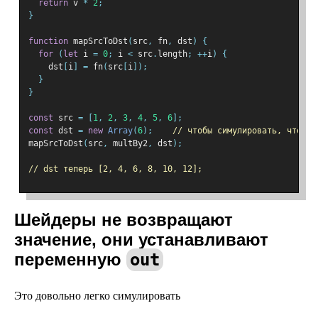
return
 v 
*
2
;
}
function
 mapSrcToDst
(
src
,
 fn
,
 dst
)
{
for
(
let
 i 
=
0
;
 i 
<
 src
.
length
;
++
i
)
{
    dst
[
i
]
=
 fn
(
src
[
i
]);
}
}
const
 src 
=
[
1
,
2
,
3
,
4
,
5
,
6
];
const
 dst 
=
new
Array
(
6
);
// чтобы симулировать, что в 
mapSrcToDst
(
src
,
 multBy2
,
 dst
);
// dst теперь [2, 4, 6, 8, 10, 12];
Шейдеры не возвращают
значение, они устанавливают
переменную
out
Это довольно легко симулировать