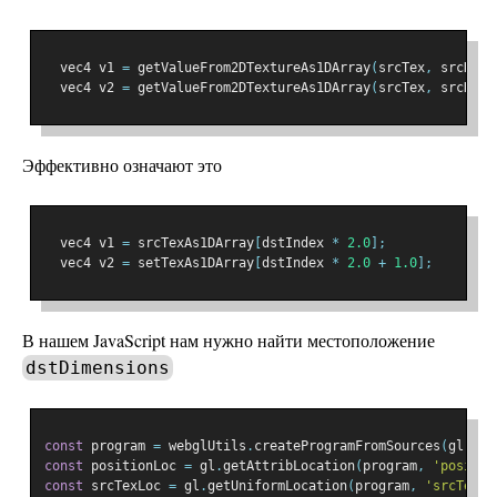
  vec4 v1 
=
 getValueFrom2DTextureAs1DArray
(
srcTex
,
 srcDime
  vec4 v2 
=
 getValueFrom2DTextureAs1DArray
(
srcTex
,
 srcDime
Эффективно означают это
  vec4 v1 
=
 srcTexAs1DArray
[
dstIndex 
*
2.0
];
  vec4 v2 
=
 setTexAs1DArray
[
dstIndex 
*
2.0
+
1.0
];
В нашем JavaScript нам нужно найти местоположение
dstDimensions
const
 program 
=
 webglUtils
.
createProgramFromSources
(
gl
,
[
v
const
 positionLoc 
=
 gl
.
getAttribLocation
(
program
,
'positio
const
 srcTexLoc 
=
 gl
.
getUniformLocation
(
program
,
'srcTex'
)