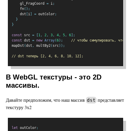
    gl_FragCoord 
=
 i
;
    fn
();
    dst
[
i
]
=
 outColor
;
}
}
const
 src 
=
[
1
,
2
,
3
,
4
,
5
,
6
];
const
 dst 
=
new
Array
(
6
);
// чтобы симулировать, что в 
mapDst
(
dst
,
 multBy2
(
src
));
// dst теперь [2, 4, 6, 8, 10, 12];
В WebGL текстуры - это 2D
массивы.
Давайте предположим, что наш массив
представляет
dst
текстуру 3x2
let
 outColor
;