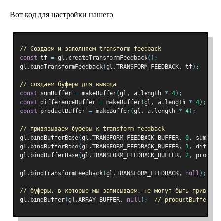
Вот код для настройки нашего
// Создаем и заполняем transform feedback
const
 tf 
=
 gl
.
createTransformFeedback
();
gl
.
bindTransformFeedback
(
gl
.
TRANSFORM_FEEDBACK
,
 tf
);
// создаем буферы для вывода
const
 sumBuffer 
=
 makeBuffer
(
gl
,
 a
.
length 
*
4
);
const
 differenceBuffer 
=
 makeBuffer
(
gl
,
 a
.
length 
*
4
);
const
 productBuffer 
=
 makeBuffer
(
gl
,
 a
.
length 
*
4
);
// привязываем буферы к transform feedback
gl
.
bindBufferBase
(
gl
.
TRANSFORM_FEEDBACK_BUFFER
,
0
,
 sumBuff
gl
.
bindBufferBase
(
gl
.
TRANSFORM_FEEDBACK_BUFFER
,
1
,
 differe
gl
.
bindBufferBase
(
gl
.
TRANSFORM_FEEDBACK_BUFFER
,
2
,
 product
gl
.
bindTransformFeedback
(
gl
.
TRANSFORM_FEEDBACK
,
null
);
// буферы, в которые мы записываем, не могут быть привязан
gl
.
bindBuffer
(
gl
.
ARRAY_BUFFER
,
null
);
// productBuffer вс