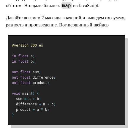
об этом. Это даже ближе к
из JavaScript.
map
Давайте возьмем 2 массива значений и выведем их сумму,
разность и произведение. Вот вершинный шейдер
#version 300 es
in
float
 a
;
in
float
 b
;
out
float
 sum
;
out
float
 difference
;
out
float
 product
;
void
 main
()
{
  sum 
=
 a 
+
 b
;
  difference 
=
 a 
-
 b
;
  product 
=
 a 
*
 b
;
}