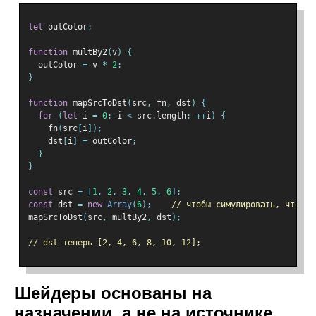
let
 outColor
;
function
 multBy2
(
v
)
{
  outColor 
=
 v 
*
2
;
}
function
 mapSrcToDst
(
src
,
 fn
,
 dst
)
{
for
(
let
 i 
=
0
;
 i 
<
 src
.
length
;
++
i
)
{
    fn
(
src
[
i
]);
    dst
[
i
]
=
 outColor
;
}
}
const
 src 
=
[
1
,
2
,
3
,
4
,
5
,
6
];
const
 dst 
=
new
Array
(
6
);
// чтобы симулировать, что в 
mapSrcToDst
(
src
,
 multBy2
,
 dst
);
// dst теперь [2, 4, 6, 8, 10, 12];
Шейдеры основаны на
назначении, а не на источнике.