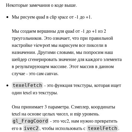
Некоторые замечания о коде выше.
Мы рисуем quad в clip space от -1 до +1.
Мы создаем вершины для quad от -1 до +1 из 2
треугольников. Это означает, что при правильной
настройке viewport мы нарисуем все пиксели в
назначении. Другими словами, мы попросим наш
шейдер сгенерировать значение для каждого элемента
в результирующем массиве. Этот массив в данном
случае - это сам canvas.
- это функция текстуры, которая ищет
texelFetch
один texel из текстуры.
Она принимает 3 параметра. Сэмплер, координаты
texel на основе целых чисел, и mip уровень.
- это vec2, нам нужно превратить
gl_FragCoord
его в
, чтобы использовать с
.
ivec2
texelFetch