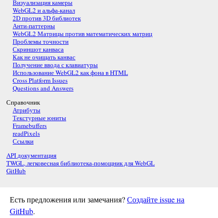
Визуализация камеры
WebGL2 и альфа-канал
2D против 3D библиотек
Анти-паттерны
WebGL2 Матрицы против математических матриц
Проблемы точности
Скриншот канваса
Как не очищать канвас
Получение ввода с клавиатуры
Использование WebGL2 как фона в HTML
Cross Platform Issues
Questions and Answers
Справочник
Атрибуты
Текстурные юниты
Framebuffers
readPixels
Ссылки
API документация
TWGL, легковесная библиотека-помощник для WebGL
GitHub
Есть предложения или замечания?
Создайте issue на
GitHub
.