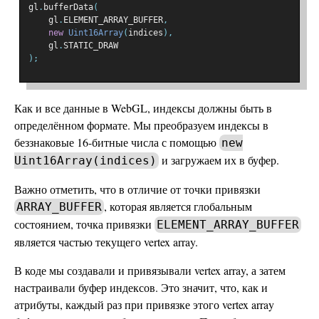
gl
.
bufferData
(
    gl
.
ELEMENT_ARRAY_BUFFER
,
new
Uint16Array
(
indices
),
    gl
.
STATIC_DRAW
);
Как и все данные в WebGL, индексы должны быть в
определённом формате. Мы преобразуем индексы в
беззнаковые 16-битные числа с помощью
new
и загружаем их в буфер.
Uint16Array(indices)
Важно отметить, что в отличие от точки привязки
, которая является глобальным
ARRAY_BUFFER
состоянием, точка привязки
ELEMENT_ARRAY_BUFFER
является частью текущего vertex array.
В коде мы создавали и привязывали vertex array, а затем
настраивали буфер индексов. Это значит, что, как и
атрибуты, каждый раз при привязке этого vertex array