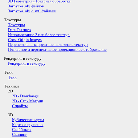
3D Геометрия - Токарная обработка
Загрузка .obj файлов
Загрузка .obj с .mtl файлами
Текстуры
Текстуры
Data Textures
Использование 2 или более текстур
Cross Origin Images
Перспективно-корректное наложение текстур
Планарное и перспективное проекционное отображение
Рендеринг в текстуру
Рендеринг в текстуру
Тени
Тени
Техники
2D
2D - DrawImage
2D - Стек Матриц
Спрайты
3D
Кубические карты
Карты окружения
Скайбоксы
Скининг