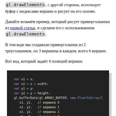
, с другой стороны, использует
gl.drawElements
буфер с индексами вершин и рисует на его основе.
Давайте возьмём пример, который рисует прямоугольники
из
первой статьи
, и сделаем его с использованием
.
gl.drawElements
В том коде мы создавали прямоугольник из 2
треугольников, по 3 вершины в каждом, всего 6 вершин.
Вот код, который задаёт 6 позиций вершин:
var
 x1 
=
 x
;
var
 x2 
=
 x 
+
 width
;
var
 y1 
=
 y
;
var
 y2 
=
 y 
+
 height
;
  gl
.
bufferData
(
gl
.
ARRAY_BUFFER
,
new
Float32Array
([
     x1
,
 y1
,
// вершина 0
     x2
,
 y1
,
// вершина 1
     x1
,
 y2
,
// вершина 2