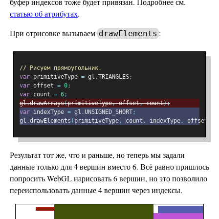
буфер индексов тоже будет привязан. Подробнее см.
статью об атрибутах
.
При отрисовке вызываем
:
drawElements
// Рисуем прямоугольник.
var
 primitiveType 
=
 gl
.
TRIANGLES
;
var
 offset 
=
0
;
var
 count 
=
6
;
gl
.
drawArrays
(
primitiveType
,
 offset
,
 count
);
var
 indexType 
=
 gl
.
UNSIGNED_SHORT
;
gl
.
drawElements
(
primitiveType
,
 count
,
 indexType
,
 offset
);
Результат тот же, что и раньше, но теперь мы задали
данные только для 4 вершин вместо 6. Всё равно пришлось
попросить WebGL нарисовать 6 вершин, но это позволило
переиспользовать данные 4 вершин через индексы.