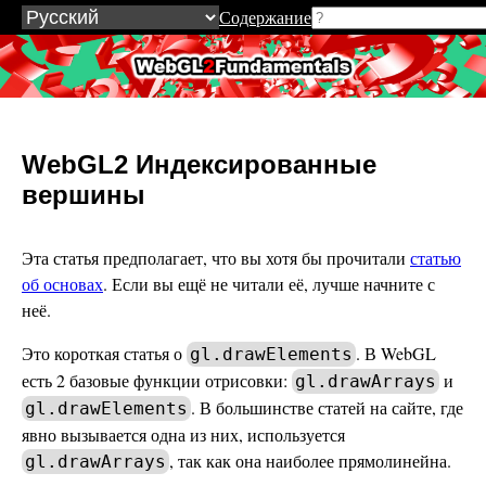
Содержание
WebGL2Fundamentals.org
WebGL2 Индексированные
вершины
Эта статья предполагает, что вы хотя бы прочитали
статью
об основах
. Если вы ещё не читали её, лучше начните с
неё.
Это короткая статья о
. В WebGL
gl.drawElements
есть 2 базовые функции отрисовки:
и
gl.drawArrays
. В большинстве статей на сайте, где
gl.drawElements
явно вызывается одна из них, используется
, так как она наиболее прямолинейна.
gl.drawArrays