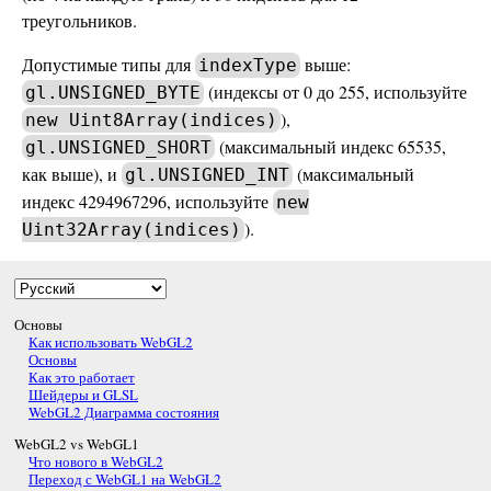
треугольников.
Допустимые типы для
выше:
indexType
(индексы от 0 до 255, используйте
gl.UNSIGNED_BYTE
),
new Uint8Array(indices)
(максимальный индекс 65535,
gl.UNSIGNED_SHORT
как выше), и
(максимальный
gl.UNSIGNED_INT
индекс 4294967296, используйте
new
).
Uint32Array(indices)
Основы
Как использовать WebGL2
Основы
Как это работает
Шейдеры и GLSL
WebGL2 Диаграмма состояния
WebGL2 vs WebGL1
Что нового в WebGL2
Переход с WebGL1 на WebGL2