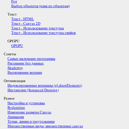
Fog
Выбор объектов (клик по объектам)
Текст
Текст - HTML
Текст - Canvas 2D
Текст - Использование текстуры
Текст - Использование текстуры глифов
GPGPU
GPGPU
Советы
Самые маленькие программы
Рисование без данных
Shadertoy
Вытягивание вершин
Оптимизация
Индексированные вершины (gl.drawElements)
Инстансинг (Instanced Drawing)
Разное
Настройка и установка
Boilerplate
Изменение размера Canvas
Анимация
Точки, линии и треугольники
Множественные виды, множественные canvas