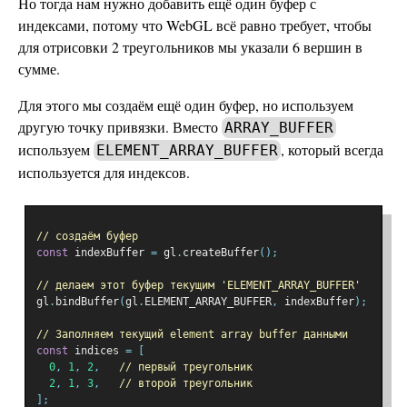
Но тогда нам нужно добавить ещё один буфер с
индексами, потому что WebGL всё равно требует, чтобы
для отрисовки 2 треугольников мы указали 6 вершин в
сумме.
Для этого мы создаём ещё один буфер, но используем
другую точку привязки. Вместо
ARRAY_BUFFER
используем
, который всегда
ELEMENT_ARRAY_BUFFER
используется для индексов.
// создаём буфер
const
 indexBuffer 
=
 gl
.
createBuffer
();
// делаем этот буфер текущим 'ELEMENT_ARRAY_BUFFER'
gl
.
bindBuffer
(
gl
.
ELEMENT_ARRAY_BUFFER
,
 indexBuffer
);
// Заполняем текущий element array buffer данными
const
 indices 
=
[
0
,
1
,
2
,
// первый треугольник
2
,
1
,
3
,
// второй треугольник
];