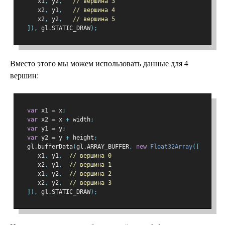
     x1
,
 y2
,
// вершина 3
     x2
,
 y1
,
// вершина 4
     x2
,
 y2
,
// вершина 5
]),
 gl
.
STATIC_DRAW
);
Вместо этого мы можем использовать данные для 4
вершин:
var
 x1 
=
 x
;
var
 x2 
=
 x 
+
 width
;
var
 y1 
=
 y
;
var
 y2 
=
 y 
+
 height
;
  gl
.
bufferData
(
gl
.
ARRAY_BUFFER
,
new
Float32Array
([
     x1
,
 y1
,
// вершина 0
     x2
,
 y1
,
// вершина 1
     x1
,
 y2
,
// вершина 2
     x2
,
 y2
,
// вершина 3
]),
 gl
.
STATIC_DRAW
);