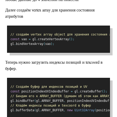
Далее создаём vertex array для хранения состояния
атрибутов
// создаём vertex array object для хранения состояния атри
const
 vao 
=
 gl
.
createVertexArray
();
gl
.
bindVertexArray
(
vao
);
Теперь нужно загрузить индексы позиций и texcoord в
буфер.
// Создаём буфер для индексов позиций и UV
const
 positionIndexUVIndexBuffer 
=
 gl
.
createBuffer
();
// Биндим его к ARRAY_BUFFER (думаем об этом как ARRAY_BUF
gl
.
bindBuffer
(
gl
.
ARRAY_BUFFER
,
 positionIndexUVIndexBuffer
)
// Кладём индексы позиций и texcoord в буфер
gl
.
bufferData
(
gl
.
ARRAY_BUFFER
,
new
Uint32Array
(
positionInd