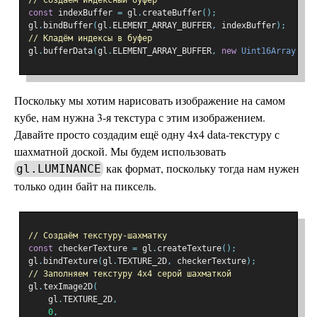
// Создаём индексный буфер
const
 indexBuffer 
=
 gl
.
createBuffer
();
gl
.
bindBuffer
(
gl
.
ELEMENT_ARRAY_BUFFER
,
 indexBuffer
);
// Кладём индексы в буфер
gl
.
bufferData
(
gl
.
ELEMENT_ARRAY_BUFFER
,
new
Uint16Array
(
ind
Поскольку мы хотим нарисовать изображение на самом
кубе, нам нужна 3-я текстура с этим изображением.
Давайте просто создадим ещё одну 4x4 data-текстуру с
шахматной доской. Мы будем использовать
как формат, поскольку тогда нам нужен
gl.LUMINANCE
только один байт на пиксель.
// Создаём текстуру-шахматку
const
 checkerTexture 
=
 gl
.
createTexture
();
gl
.
bindTexture
(
gl
.
TEXTURE_2D
,
 checkerTexture
);
// Заполняем текстуру 4x4 серой шахматкой
gl
.
texImage2D
(
    gl
.
TEXTURE_2D
,
0
,