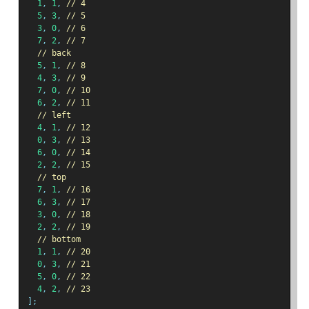
1
,
1
,
// 4
5
,
3
,
// 5
3
,
0
,
// 6
7
,
2
,
// 7
// back
5
,
1
,
// 8
4
,
3
,
// 9
7
,
0
,
// 10
6
,
2
,
// 11
// left
4
,
1
,
// 12
0
,
3
,
// 13
6
,
0
,
// 14
2
,
2
,
// 15
// top
7
,
1
,
// 16
6
,
3
,
// 17
3
,
0
,
// 18
2
,
2
,
// 19
// bottom
1
,
1
,
// 20
0
,
3
,
// 21
5
,
0
,
// 22
4
,
2
,
// 23
];