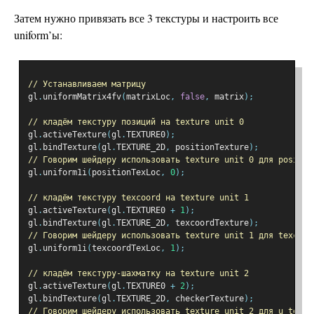
Затем нужно привязать все 3 текстуры и настроить все
uniform’ы:
// Устанавливаем матрицу
gl
.
uniformMatrix4fv
(
matrixLoc
,
false
,
 matrix
);
// кладём текстуру позиций на texture unit 0
gl
.
activeTexture
(
gl
.
TEXTURE0
);
gl
.
bindTexture
(
gl
.
TEXTURE_2D
,
 positionTexture
);
// Говорим шейдеру использовать texture unit 0 для positio
gl
.
uniform1i
(
positionTexLoc
,
0
);
// кладём текстуру texcoord на texture unit 1
gl
.
activeTexture
(
gl
.
TEXTURE0 
+
1
);
gl
.
bindTexture
(
gl
.
TEXTURE_2D
,
 texcoordTexture
);
// Говорим шейдеру использовать texture unit 1 для texcoor
gl
.
uniform1i
(
texcoordTexLoc
,
1
);
// кладём текстуру-шахматку на texture unit 2
gl
.
activeTexture
(
gl
.
TEXTURE0 
+
2
);
gl
.
bindTexture
(
gl
.
TEXTURE_2D
,
 checkerTexture
);
// Говорим шейдеру использовать texture unit 2 для u_textu