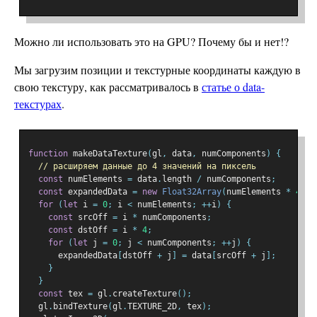
Можно ли использовать это на GPU? Почему бы и нет!?
Мы загрузим позиции и текстурные координаты каждую в
свою текстуру, как рассматривалось в
статье о data-
текстурах
.
function
 makeDataTexture
(
gl
,
 data
,
 numComponents
)
{
// расширяем данные до 4 значений на пиксель
const
 numElements 
=
 data
.
length 
/
 numComponents
;
const
 expandedData 
=
new
Float32Array
(
numElements 
*
4
);
for
(
let
 i 
=
0
;
 i 
<
 numElements
;
++
i
)
{
const
 srcOff 
=
 i 
*
 numComponents
;
const
 dstOff 
=
 i 
*
4
;
for
(
let
 j 
=
0
;
 j 
<
 numComponents
;
++
j
)
{
      expandedData
[
dstOff 
+
 j
]
=
 data
[
srcOff 
+
 j
];
}
}
const
 tex 
=
 gl
.
createTexture
();
  gl
.
bindTexture
(
gl
.
TEXTURE_2D
,
 tex
);