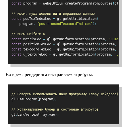
const
 program 
=
 webglUtils
.
createProgramFromSources
(
gl
,
[
v
// ищем, куда должны идти вершинные данные
const
 posTexIndexLoc 
=
 gl
.
getAttribLocation
(
    program
,
"positionAndTexcoordIndices"
);
// ищем uniform'ы
const
 matrixLoc 
=
 gl
.
getUniformLocation
(
program
,
"u_matrix
const
 positionTexLoc 
=
 gl
.
getUniformLocation
(
program
,
"pos
const
 texcoordTexLoc 
=
 gl
.
getUniformLocation
(
program
,
"tex
const
 u_textureLoc 
=
 gl
.
getUniformLocation
(
program
,
"u_tex
Во время рендеринга настраиваем атрибуты:
// Говорим использовать нашу программу (пару шейдеров)
gl
.
useProgram
(
program
);
// Устанавливаем буфер и состояние атрибутов
gl
.
bindVertexArray
(
vao
);