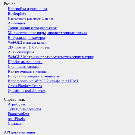
Разное
Настройка и установка
Boilerplate
Изменение размера Canvas
Анимация
Точки, линии и треугольники
Множественные виды, множественные canvas
Визуализация камеры
WebGL2 и альфа-канал
2D против 3D библиотек
Анти-паттерны
WebGL2 Матрицы против математических матриц
Проблемы точности
Скриншот канваса
Как не очищать канвас
Получение ввода с клавиатуры
Использование WebGL2 как фона в HTML
Cross Platform Issues
Questions and Answers
Справочник
Атрибуты
Текстурные юниты
Framebuffers
readPixels
Ссылки
API документация