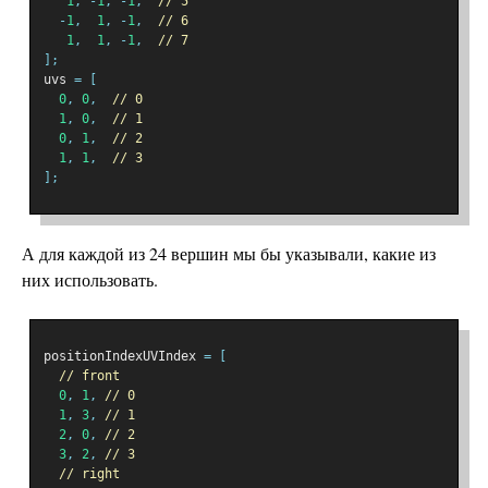
1
,
-
1
,
-
1
,
// 5
-
1
,
1
,
-
1
,
// 6
1
,
1
,
-
1
,
// 7
];
uvs 
=
[
0
,
0
,
// 0
1
,
0
,
// 1
0
,
1
,
// 2
1
,
1
,
// 3
];
А для каждой из 24 вершин мы бы указывали, какие из
них использовать.
positionIndexUVIndex 
=
[
// front
0
,
1
,
// 0
1
,
3
,
// 1
2
,
0
,
// 2
3
,
2
,
// 3
// right