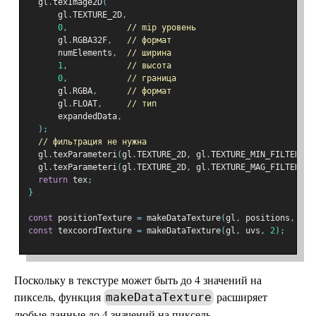
  gl
.
texImage2D
(
      gl
.
TEXTURE_2D
,
0
,
// mip уровень
      gl
.
RGBA32F
,
// формат
      numElements
,
// ширина
1
,
// высота
0
,
// граница
      gl
.
RGBA
,
// формат
      gl
.
FLOAT
,
// тип
      expandedData
,
);
// фильтрация не нужна
  gl
.
texParameteri
(
gl
.
TEXTURE_2D
,
 gl
.
TEXTURE_MIN_FILTER
,
 g
  gl
.
texParameteri
(
gl
.
TEXTURE_2D
,
 gl
.
TEXTURE_MAG_FILTER
,
 g
return
 tex
;
}
const
 positionTexture 
=
 makeDataTexture
(
gl
,
 positions
,
3
);
const
 texcoordTexture 
=
 makeDataTexture
(
gl
,
 uvs
,
2
);
Поскольку в текстуре может быть до 4 значений на
пиксель, функция
расширяет
makeDataTexture
любые данные до 4 значений на пиксель.