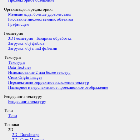
Прожекторное освещение
Организация и рефакторинг
Меньше кода, больше удовольствия
Рисование множественных объектов
Графы сцен
Геометрия
3D Геометрия - Токарная обработка
Загрузка .obj файлов
Загрузка .obj с .mtl файлами
Текстуры
Текстуры
Data Textures
Использование 2 или более текстур
Cross Origin Images
Перспективно-корректное наложение текстур
Планарное и перспективное проекционное отображение
Рендеринг в текстуру
Рендеринг в текстуру
Тени
Тени
Техники
2D
2D - DrawImage
2D - Стек Матриц