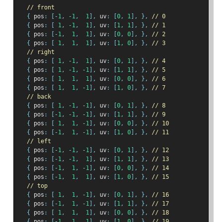
// front
{
 pos
:
[-
1
,
-
1
,
1
],
 uv
:
[
0
,
1
],
},
// 0
{
 pos
:
[
1
,
-
1
,
1
],
 uv
:
[
1
,
1
],
},
// 1
{
 pos
:
[-
1
,
1
,
1
],
 uv
:
[
0
,
0
],
},
// 2
{
 pos
:
[
1
,
1
,
1
],
 uv
:
[
1
,
0
],
},
// 3
// right
{
 pos
:
[
1
,
-
1
,
1
],
 uv
:
[
0
,
1
],
},
// 4
{
 pos
:
[
1
,
-
1
,
-
1
],
 uv
:
[
1
,
1
],
},
// 5
{
 pos
:
[
1
,
1
,
1
],
 uv
:
[
0
,
0
],
},
// 6
{
 pos
:
[
1
,
1
,
-
1
],
 uv
:
[
1
,
0
],
},
// 7
// back
{
 pos
:
[
1
,
-
1
,
-
1
],
 uv
:
[
0
,
1
],
},
// 8
{
 pos
:
[-
1
,
-
1
,
-
1
],
 uv
:
[
1
,
1
],
},
// 9
{
 pos
:
[
1
,
1
,
-
1
],
 uv
:
[
0
,
0
],
},
// 10
{
 pos
:
[-
1
,
1
,
-
1
],
 uv
:
[
1
,
0
],
},
// 11
// left
{
 pos
:
[-
1
,
-
1
,
-
1
],
 uv
:
[
0
,
1
],
},
// 12
{
 pos
:
[-
1
,
-
1
,
1
],
 uv
:
[
1
,
1
],
},
// 13
{
 pos
:
[-
1
,
1
,
-
1
],
 uv
:
[
0
,
0
],
},
// 14
{
 pos
:
[-
1
,
1
,
1
],
 uv
:
[
1
,
0
],
},
// 15
// top
{
 pos
:
[
1
,
1
,
-
1
],
 uv
:
[
0
,
1
],
},
// 16
{
 pos
:
[-
1
,
1
,
-
1
],
 uv
:
[
1
,
1
],
},
// 17
{
 pos
:
[
1
,
1
,
1
],
 uv
:
[
0
,
0
],
},
// 18
{
 pos
:
[-
1
,
1
,
1
],
 uv
:
[
1
,
0
],
},
// 19