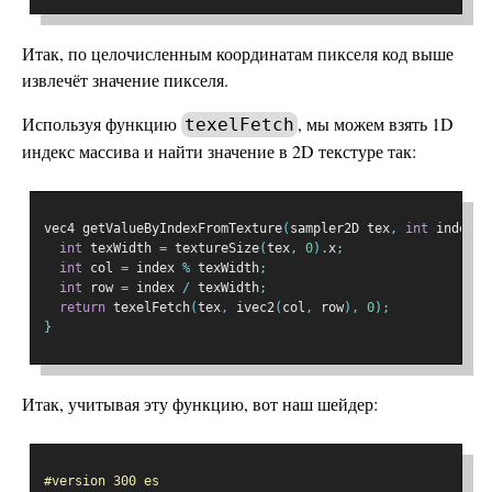
Итак, по целочисленным координатам пикселя код выше
извлечёт значение пикселя.
Используя функцию
, мы можем взять 1D
texelFetch
индекс массива и найти значение в 2D текстуре так:
vec4 getValueByIndexFromTexture
(
sampler2D tex
,
int
 index
)
int
 texWidth 
=
 textureSize
(
tex
,
0
).
x
;
int
 col 
=
 index 
%
 texWidth
;
int
 row 
=
 index 
/
 texWidth
;
return
 texelFetch
(
tex
,
 ivec2
(
col
,
 row
),
0
);
}
Итак, учитывая эту функцию, вот наш шейдер:
#version 300 es