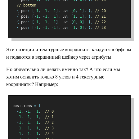
// bottom
{
 pos
:
[
1
,
-
1
,
1
],
 uv
:
[
0
,
1
],
},
// 20
{
 pos
:
[-
1
,
-
1
,
1
],
 uv
:
[
1
,
1
],
},
// 21
{
 pos
:
[
1
,
-
1
,
-
1
],
 uv
:
[
0
,
0
],
},
// 22
{
 pos
:
[-
1
,
-
1
,
-
1
],
 uv
:
[
1
,
0
],
},
// 23
Эти позиции и текстурные координаты кладутся в буферы
и подаются в вершинный шейдер через атрибуты.
Но обязательно ли делать именно так? А что если мы
хотим оставить только 8 углов и 4 текстурные
координаты? Например:
positions 
=
[
-
1
,
-
1
,
1
,
// 0
1
,
-
1
,
1
,
// 1
-
1
,
1
,
1
,
// 2
1
,
1
,
1
,
// 3
-
1
,
-
1
,
-
1
,
// 4