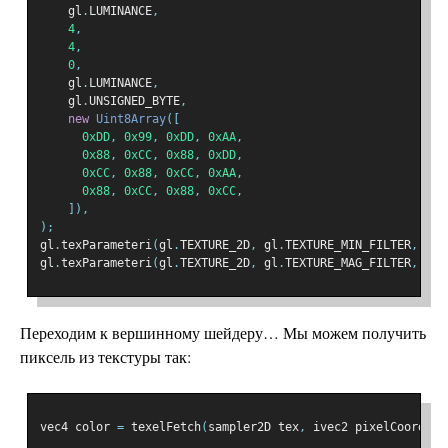
    gl
.
LUMINANCE
,
4
,
4
,
0
,
    gl
.
LUMINANCE
,
    gl
.
UNSIGNED_BYTE
,
new
Uint8Array
([
0xDD
,
0x99
,
0xDD
,
0xAA
,
0x88
,
0xCC
,
0x88
,
0xDD
,
0xCC
,
0x88
,
0xCC
,
0xAA
,
0x88
,
0xCC
,
0x88
,
0xCC
,
]),
);
gl
.
texParameteri
(
gl
.
TEXTURE_2D
,
 gl
.
TEXTURE_MIN_FILTER
,
 gl
.
gl
.
texParameteri
(
gl
.
TEXTURE_2D
,
 gl
.
TEXTURE_MAG_FILTER
,
 gl
.
Переходим к вершинному шейдеру… Мы можем получить
пиксель из текстуры так:
vec4 color 
=
 texelFetch
(
sampler2D tex
,
 ivec2 pixelCoord
,
i