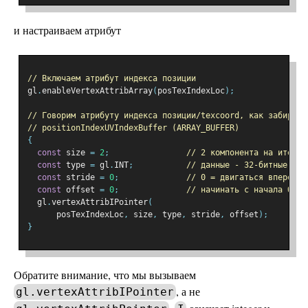
и настраиваем атрибут
// Включаем атрибут индекса позиции
gl
.
enableVertexAttribArray
(
posTexIndexLoc
);
// Говорим атрибуту индекса позиции/texcoord, как забирать
// positionIndexUVIndexBuffer (ARRAY_BUFFER)
{
const
 size 
=
2
;
// 2 компонента на итерац
const
 type 
=
 gl
.
INT
;
// данные - 32-битные цел
const
 stride 
=
0
;
// 0 = двигаться вперёд н
const
 offset 
=
0
;
// начинать с начала буфе
  gl
.
vertexAttribIPointer
(
      posTexIndexLoc
,
 size
,
 type
,
 stride
,
 offset
);
}
Обратите внимание, что мы вызываем
, а не
gl.vertexAttribIPointer