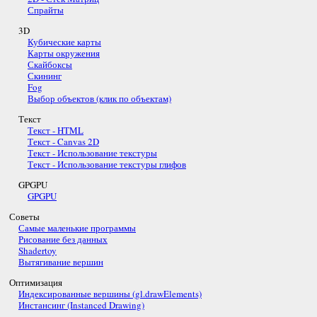
Спрайты
3D
Кубические карты
Карты окружения
Скайбоксы
Скининг
Fog
Выбор объектов (клик по объектам)
Текст
Текст - HTML
Текст - Canvas 2D
Текст - Использование текстуры
Текст - Использование текстуры глифов
GPGPU
GPGPU
Советы
Самые маленькие программы
Рисование без данных
Shadertoy
Вытягивание вершин
Оптимизация
Индексированные вершины (gl.drawElements)
Инстансинг (Instanced Drawing)