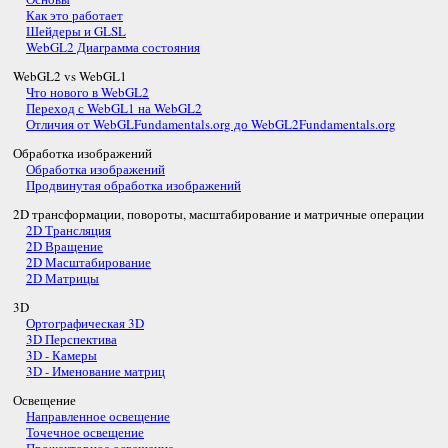
Как это работает
Шейдеры и GLSL
WebGL2 Диаграмма состояния
WebGL2 vs WebGL1
Что нового в WebGL2
Переход с WebGL1 на WebGL2
Отличия от WebGLFundamentals.org до WebGL2Fundamentals.org
Обработка изображений
Обработка изображений
Продвинутая обработка изображений
2D трансформации, повороты, масштабирование и матричные операции
2D Трансляция
2D Вращение
2D Масштабирование
2D Матрицы
3D
Ортографическая 3D
3D Перспектива
3D - Камеры
3D - Именование матриц
Освещение
Направленное освещение
Точечное освещение