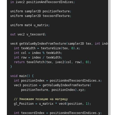
in
 ivec2 positionAndTexcoordIndices
;
uniform sampler2D positionTexture
;
uniform sampler2D texcoordTexture
;
uniform mat4 u_matrix
;
out
 vec2 v_texcoord
;
vec4 getValueByIndexFromTexture
(
sampler2D tex
,
int
 index
)
int
 texWidth 
=
 textureSize
(
tex
,
0
).
x
;
int
 col 
=
 index 
%
 texWidth
;
int
 row 
=
 index 
/
 texWidth
;
return
 texelFetch
(
tex
,
 ivec2
(
col
,
 row
),
0
);
}
void
 main
()
{
int
 positionIndex 
=
 positionAndTexcoordIndices
.
x
;
  vec3 position 
=
 getValueByIndexFromTexture
(
      positionTexture
,
 positionIndex
).
xyz
;
// Умножаем позицию на матрицу
  gl_Position 
=
 u_matrix 
*
 vec4
(
position
,
1
);
int
 texcoordIndex 
=
 positionAndTexcoordIndices
.
y
;