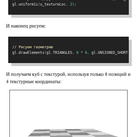
gl
.
uniform1i
(
u_textureLoc
,
2
);
И наконец рисуем:
// Рисуем геометрию
gl
.
drawElements
(
gl
.
TRIANGLES
,
6
*
6
,
 gl
.
UNSIGNED_SHORT
,
0
)
И получаем куб с текстурой, используя только 8 позиций и
4 текстурные координаты: