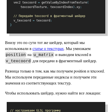
  vec2 texcoord 
=
 getValueByIndexFromTexture
(
      texcoordTexture
,
 texcoordIndex
).
xy
;
// Передаём texcoord в фрагментный шейдер
  v_texcoord 
=
 texcoord
;
}
Внизу это по сути тот же шейдер, который мы
использовали в
статье о текстурах
. Мы умножаем
на
и выводим texcoord в
position
u_matrix
для передачи в фрагментный шейдер.
v_texcoord
Разница только в том, как мы получаем position и texcoord.
Мы используем переданные индексы и получаем эти
значения из соответствующих текстур.
Чтобы использовать шейдер, нужно найти все локации:
// настраиваем GLSL программу