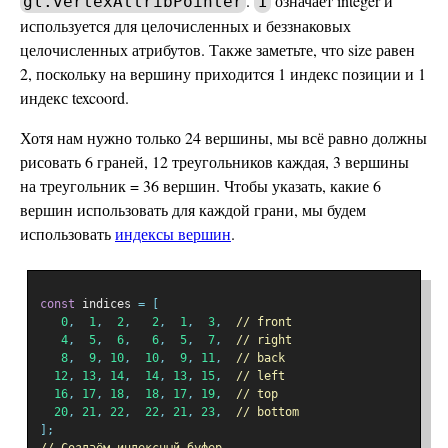
.
означает integer и
gl.vertexAttribPointer
I
используется для целочисленных и беззнаковых
целочисленных атрибутов. Также заметьте, что size равен
2, поскольку на вершину приходится 1 индекс позиции и 1
индекс texcoord.
Хотя нам нужно только 24 вершины, мы всё равно должны
рисовать 6 граней, 12 треугольников каждая, 3 вершины
на треугольник = 36 вершин. Чтобы указать, какие 6
вершин использовать для каждой грани, мы будем
использовать
индексы вершин
.
const
 indices 
=
[
0
,
1
,
2
,
2
,
1
,
3
,
// front
4
,
5
,
6
,
6
,
5
,
7
,
// right
8
,
9
,
10
,
10
,
9
,
11
,
// back
12
,
13
,
14
,
14
,
13
,
15
,
// left
16
,
17
,
18
,
18
,
17
,
19
,
// top
20
,
21
,
22
,
22
,
21
,
23
,
// bottom
];