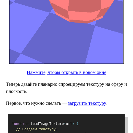
Нажмите, чтобы открыть в новом окне
Теперь давайте планарно спроецируем текстуру на сферу и
плоскость.
Первое, что нужно сделать —
загрузить текстуру
.
function
 loadImageTexture
(
url
)
{
// Создаём текстуру.