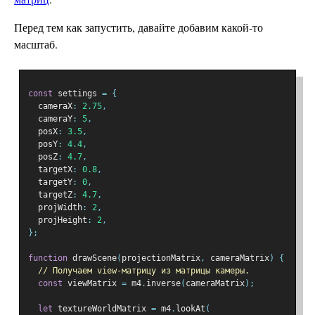
Перед тем как запустить, давайте добавим какой-то
масштаб.
const
 settings 
=
{
  cameraX
:
2.75
,
  cameraY
:
5
,
  posX
:
3.5
,
  posY
:
4.4
,
  posZ
:
4.7
,
  targetX
:
0.8
,
  targetY
:
0
,
  targetZ
:
4.7
,
  projWidth
:
2
,
  projHeight
:
2
,
};
function
 drawScene
(
projectionMatrix
,
 cameraMatrix
)
{
// Получаем view-матрицу из матрицы камеры.
const
 viewMatrix 
=
 m4
.
inverse
(
cameraMatrix
);
let
 textureWorldMatrix 
=
 m4
.
lookAt
(