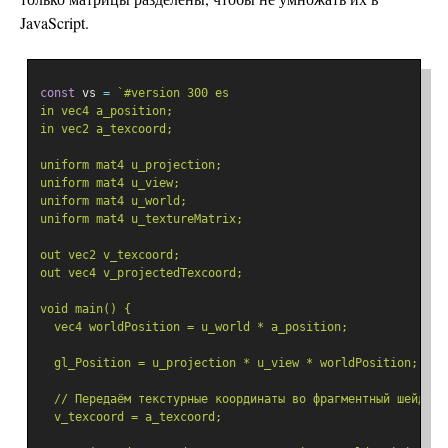
JavaScript.
const
 vs 
=
`#version 300 es
in vec4 a_position;
in vec2 a_texcoord;
uniform mat4 u_projection;
uniform mat4 u_view;
uniform mat4 u_world;
uniform mat4 u_textureMatrix;
out vec2 v_texcoord;
out vec4 v_projectedTexcoord;
void main() {
  vec4 worldPosition = u_world * a_position;
  gl_Position = u_projection * u_view * worldPosition;
  // Передаём текстурные координаты во фрагментный шейдер.
  v_texcoord = a_texcoord;