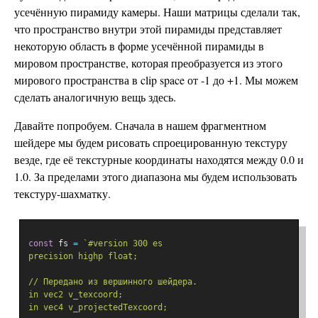
усечённую пирамиду камеры. Наши матрицы сделали так,
что пространство внутри этой пирамиды представляет
некоторую область в форме усечённой пирамиды в
мировом пространстве, которая преобразуется из этого
мирового пространства в clip space от -1 до +1. Мы можем
сделать аналогичную вещь здесь.
Давайте попробуем. Сначала в нашем фрагментном
шейдере мы будем рисовать спроецированную текстуру
везде, где её текстурные координаты находятся между 0.0 и
1.0. За пределами этого диапазона мы будем использовать
текстуру-шахматку.
const
 fs 
=
`#version 300 es
precision highp float;
// Передано из вершинного шейдера.
in vec2 v_texcoord;
in vec4 v_projectedTexcoord;