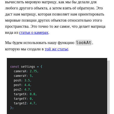
вычислить мировую матрицу, как мы бы делали для
любого другого объекта, а затем взять её обратную. Это
даст нам матрицу, которая позволяет нам ориентировать
мировые позиции других объектов относительно этого
пространства. Это точно то же самое, что делает матрица
вида из
статьи о камерах
.
Мы будем использовать нашу функцию
,
lookAt
которую мы создали в
той же статье
.
const
 settings 
=
{
  cameraX
:
2.75
,
  cameraY
:
5
,
  posX
:
3.5
,
  posY
:
4.4
,
  posZ
:
4.7
,
  targetX
:
0.8
,
  targetY
:
0
,
  targetZ
:
4.7
,
};