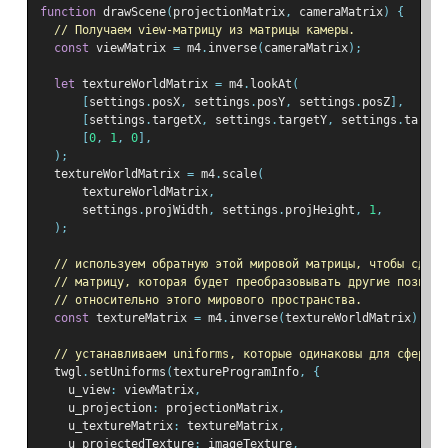
function
 drawScene
(
projectionMatrix
,
 cameraMatrix
)
{
// Получаем view-матрицу из матрицы камеры.
const
 viewMatrix 
=
 m4
.
inverse
(
cameraMatrix
);
let
 textureWorldMatrix 
=
 m4
.
lookAt
(
[
settings
.
posX
,
 settings
.
posY
,
 settings
.
posZ
],
[
settings
.
targetX
,
 settings
.
targetY
,
 settings
.
target
[
0
,
1
,
0
],
);
  textureWorldMatrix 
=
 m4
.
scale
(
      textureWorldMatrix
,
      settings
.
projWidth
,
 settings
.
projHeight
,
1
,
);
// используем обратную этой мировой матрицы, чтобы сдела
// матрицу, которая будет преобразовывать другие позиции
// относительно этого мирового пространства.
const
 textureMatrix 
=
 m4
.
inverse
(
textureWorldMatrix
);
// устанавливаем uniforms, которые одинаковы для сферы и
  twgl
.
setUniforms
(
textureProgramInfo
,
{
    u_view
:
 viewMatrix
,
    u_projection
:
 projectionMatrix
,
    u_textureMatrix
:
 textureMatrix
,
    u_projectedTexture
:
 imageTexture
,