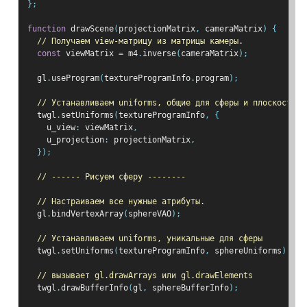
};
function
 drawScene
(
projectionMatrix
,
 cameraMatrix
)
{
// Получаем view-матрицу из матрицы камеры.
const
 viewMatrix 
=
 m4
.
inverse
(
cameraMatrix
);
  gl
.
useProgram
(
textureProgramInfo
.
program
);
// Устанавливаем uniforms, общие для сферы и плоскости
  twgl
.
setUniforms
(
textureProgramInfo
,
{
    u_view
:
 viewMatrix
,
    u_projection
:
 projectionMatrix
,
});
// ------ Рисуем сферу --------
// Настраиваем все нужные атрибуты.
  gl
.
bindVertexArray
(
sphereVAO
);
// Устанавливаем uniforms, уникальные для сферы
  twgl
.
setUniforms
(
textureProgramInfo
,
 sphereUniforms
);
// вызывает gl.drawArrays или gl.drawElements
  twgl
.
drawBufferInfo
(
gl
,
 sphereBufferInfo
);