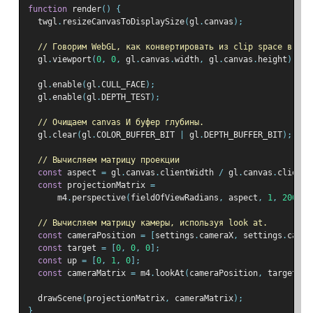
function
 render
()
{
  twgl
.
resizeCanvasToDisplaySize
(
gl
.
canvas
);
// Говорим WebGL, как конвертировать из clip space в пик
  gl
.
viewport
(
0
,
0
,
 gl
.
canvas
.
width
,
 gl
.
canvas
.
height
);
  gl
.
enable
(
gl
.
CULL_FACE
);
  gl
.
enable
(
gl
.
DEPTH_TEST
);
// Очищаем canvas И буфер глубины.
  gl
.
clear
(
gl
.
COLOR_BUFFER_BIT 
|
 gl
.
DEPTH_BUFFER_BIT
);
// Вычисляем матрицу проекции
const
 aspect 
=
 gl
.
canvas
.
clientWidth 
/
 gl
.
canvas
.
clientH
const
 projectionMatrix 
=
      m4
.
perspective
(
fieldOfViewRadians
,
 aspect
,
1
,
2000
);
// Вычисляем матрицу камеры, используя look at.
const
 cameraPosition 
=
[
settings
.
cameraX
,
 settings
.
camer
const
 target 
=
[
0
,
0
,
0
];
const
 up 
=
[
0
,
1
,
0
];
const
 cameraMatrix 
=
 m4
.
lookAt
(
cameraPosition
,
 target
,
 u
  drawScene
(
projectionMatrix
,
 cameraMatrix
);
}