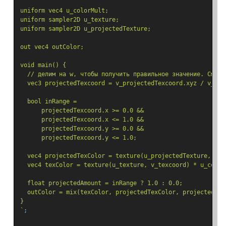
uniform vec4 u_colorMult;
uniform sampler2D u_texture;
uniform sampler2D u_projectedTexture;
out vec4 outColor;
void main() {
  // делим на w, чтобы получить правильное значение. См. с
  vec3 projectedTexcoord = v_projectedTexcoord.xyz / v_pro
  bool inRange = 
      projectedTexcoord.x >= 0.0 &&
      projectedTexcoord.x <= 1.0 &&
      projectedTexcoord.y >= 0.0 &&
      projectedTexcoord.y <= 1.0;
  vec4 projectedTexColor = texture(u_projectedTexture, pro
  vec4 texColor = texture(u_texture, v_texcoord) * u_color
  float projectedAmount = inRange ? 1.0 : 0.0;
  outColor = mix(texColor, projectedTexColor, projectedAmo
}
`
;