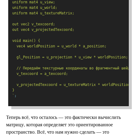
uniform mat4 u_view;
uniform mat4 u_world;
uniform mat4 u_textureMatrix;
out vec2 v_texcoord;
out vec4 v_projectedTexcoord;
void main() {
  vec4 worldPosition = u_world * a_position;
  gl_Position = u_projection * u_view * worldPosition;
  // Передаём текстурные координаты во фрагментный шейдер.
  v_texcoord = a_texcoord;
  v_projectedTexcoord = u_textureMatrix * worldPosition;
}
`
;
Теперь всё, что осталось — это фактически вычислить
матрицу, которая определяет это ориентированное
пространство. Всё, что нам нужно сделать — это