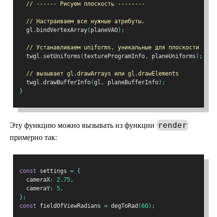
// ------ Рисуем плоскость --------
// Настраиваем все нужные атрибуты.
  gl
.
bindVertexArray
(
planeVAO
);
// Устанавливаем uniforms, уникальные для плоскости
  twgl
.
setUniforms
(
textureProgramInfo
,
 planeUniforms
);
// вызывает gl.drawArrays или gl.drawElements
  twgl
.
drawBufferInfo
(
gl
,
 planeBufferInfo
);
}
Эту функцию можно вызывать из функции
render
примерно так:
const
 settings 
=
{
  cameraX
:
2.75
,
  cameraY
:
5
,
};
const
 fieldOfViewRadians 
=
 degToRad
(
60
);