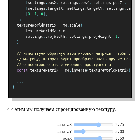
[
settings
.
posX
,
 settings
.
posY
,
 settings
.
posZ
],
[
settings
.
targetX
,
 settings
.
targetY
,
 settings
.
target
[
0
,
1
,
0
],
);
  textureWorldMatrix 
=
 m4
.
scale
(
      textureWorldMatrix
,
      settings
.
projWidth
,
 settings
.
projHeight
,
1
,
);
// используем обратную этой мировой матрицы, чтобы сдела
// матрицу, которая будет преобразовывать другие позиции
// относительно этого мирового пространства.
const
 textureMatrix 
=
 m4
.
inverse
(
textureWorldMatrix
);
...
}
И с этим мы получаем спроецированную текстуру.