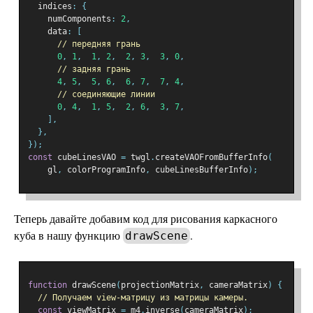
  indices
:
{
    numComponents
:
2
,
    data
:
[
// передняя грань
0
,
1
,
1
,
2
,
2
,
3
,
3
,
0
,
// задняя грань
4
,
5
,
5
,
6
,
6
,
7
,
7
,
4
,
// соединяющие линии
0
,
4
,
1
,
5
,
2
,
6
,
3
,
7
,
],
},
});
const
 cubeLinesVAO 
=
 twgl
.
createVAOFromBufferInfo
(
    gl
,
 colorProgramInfo
,
 cubeLinesBufferInfo
);
Теперь давайте добавим код для рисования каркасного
куба в нашу функцию
.
drawScene
function
 drawScene
(
projectionMatrix
,
 cameraMatrix
)
{
// Получаем view-матрицу из матрицы камеры.
const
 viewMatrix 
=
 m4
.
inverse
(
cameraMatrix
);