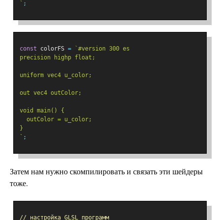
`
;
const
 colorFS 
=
`#version 300 es
precision highp float;
uniform vec4 u_color;
out vec4 outColor;
void main() {
  outColor = u_color;
}
`
;
Затем нам нужно скомпилировать и связать эти шейдеры
тоже.
// настройка GLSL программ