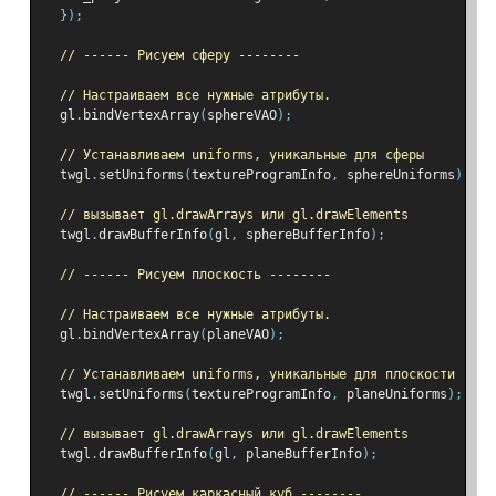
});
// ------ Рисуем сферу --------
// Настраиваем все нужные атрибуты.
  gl
.
bindVertexArray
(
sphereVAO
);
// Устанавливаем uniforms, уникальные для сферы
  twgl
.
setUniforms
(
textureProgramInfo
,
 sphereUniforms
);
// вызывает gl.drawArrays или gl.drawElements
  twgl
.
drawBufferInfo
(
gl
,
 sphereBufferInfo
);
// ------ Рисуем плоскость --------
// Настраиваем все нужные атрибуты.
  gl
.
bindVertexArray
(
planeVAO
);
// Устанавливаем uniforms, уникальные для плоскости
  twgl
.
setUniforms
(
textureProgramInfo
,
 planeUniforms
);
// вызывает gl.drawArrays или gl.drawElements
  twgl
.
drawBufferInfo
(
gl
,
 planeBufferInfo
);
// ------ Рисуем каркасный куб --------