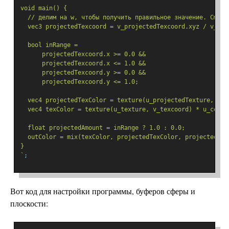
void main() {
  // делим на w, чтобы получить правильное значение. См. с
  vec3 projectedTexcoord = v_projectedTexcoord.xyz / v_pro
  bool inRange = 
      projectedTexcoord.x >= 0.0 &&
      projectedTexcoord.x <= 1.0 &&
      projectedTexcoord.y >= 0.0 &&
      projectedTexcoord.y <= 1.0;
  vec4 projectedTexColor = texture(u_projectedTexture, pro
  vec4 texColor = texture(u_texture, v_texcoord) * u_color
  float projectedAmount = inRange ? 1.0 : 0.0;
  outColor = mix(texColor, projectedTexColor, projectedAmo
}
`
;
Вот код для настройки программы, буферов сферы и
плоскости: