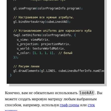
  gl
.
useProgram
(
colorProgramInfo
.
program
);
// Настраиваем все нужные атрибуты.
  gl
.
bindVertexArray
(
cubeLinesVAO
);
// Устанавливаем uniforms для каркасного куба
  twgl
.
setUniforms
(
colorProgramInfo
,
{
    u_view
:
 viewMatrix
,
    u_projection
:
 projectionMatrix
,
    u_world
:
 textureWorldMatrix
,
    u_color
:
[
1
,
1
,
1
,
1
],
// белый
});
// Рисуем линии
  gl
.
drawElements
(
gl
.
LINES
,
 cubeLinesBufferInfo
.
numElement
}
Конечно, вам не обязательно использовать
. Вы
lookAt
можете создать мировую матрицу любым выбранным
способом, например, используя
граф сцены
или
стек
матриц
.