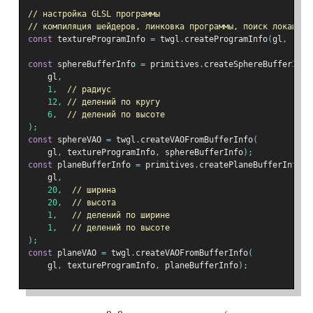
// настройка GLSL программы
// компиляция шейдеров, линковка программы, поиск локаций
const
 textureProgramInfo 
=
 twgl
.
createProgramInfo
(
gl
,
[
vs
,
const
 sphereBufferInfo 
=
 primitives
.
createSphereBufferInfo
    gl
,
1
,
// радиус
12
,
// делений по кругу
6
,
// делений по высоте
);
const
 sphereVAO 
=
 twgl
.
createVAOFromBufferInfo
(
    gl
,
 textureProgramInfo
,
 sphereBufferInfo
);
const
 planeBufferInfo 
=
 primitives
.
createPlaneBufferInfo
(
    gl
,
20
,
// ширина
20
,
// высота
1
,
// делений по ширине
1
,
// делений по высоте
);
const
 planeVAO 
=
 twgl
.
createVAOFromBufferInfo
(
    gl
,
 textureProgramInfo
,
 planeBufferInfo
);