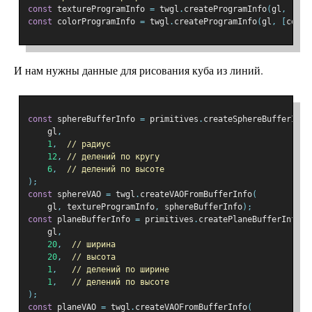
const
 textureProgramInfo 
=
 twgl
.
createProgramInfo
(
gl
,
[
vs
,
const
 colorProgramInfo 
=
 twgl
.
createProgramInfo
(
gl
,
[
color
И нам нужны данные для рисования куба из линий.
const
 sphereBufferInfo 
=
 primitives
.
createSphereBufferInfo
    gl
,
1
,
// радиус
12
,
// делений по кругу
6
,
// делений по высоте
);
const
 sphereVAO 
=
 twgl
.
createVAOFromBufferInfo
(
    gl
,
 textureProgramInfo
,
 sphereBufferInfo
);
const
 planeBufferInfo 
=
 primitives
.
createPlaneBufferInfo
(
    gl
,
20
,
// ширина
20
,
// высота
1
,
// делений по ширине
1
,
// делений по высоте
);
const
 planeVAO 
=
 twgl
.
createVAOFromBufferInfo
(