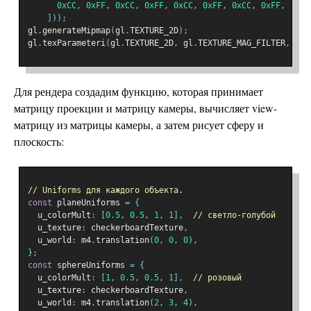
0xCC
,
0xFF
,
0xCC
,
0xFF
,
0xCC
,
0xFF
,
0xCC
,
0xFF
,
]));
gl
.
generateMipmap
(
gl
.
TEXTURE_2D
);
gl
.
texParameteri
(
gl
.
TEXTURE_2D
,
 gl
.
TEXTURE_MAG_FILTER
,
 gl
.
Для рендера создадим функцию, которая принимает
матрицу проекции и матрицу камеры, вычисляет view-
матрицу из матрицы камеры, а затем рисует сферу и
плоскость:
// Uniforms для каждого объекта.
const
 planeUniforms 
=
{
  u_colorMult
:
[
0.5
,
0.5
,
1
,
1
],
// светло-голубой
  u_texture
:
 checkerboardTexture
,
  u_world
:
 m4
.
translation
(
0
,
0
,
0
),
};
const
 sphereUniforms 
=
{
  u_colorMult
:
[
1
,
0.5
,
0.5
,
1
],
// розовый
  u_texture
:
 checkerboardTexture
,
  u_world
:
 m4
.
translation
(
2
,
3
,
4
),