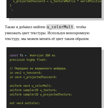
  v_projectedTexcoord = u_textureMatrix * worldPosition;
}
`
;
Также я добавил uniform
, чтобы
u_colorMult
умножать цвет текстуры. Используя монохромную
текстуру, мы можем менять её цвет таким образом.
const
 fs 
=
`#version 300 es
precision highp float;
// Передано из вершинного шейдера.
in vec2 v_texcoord;
in vec4 v_projectedTexcoord;
uniform vec4 u_colorMult;
uniform sampler2D u_texture;
uniform sampler2D u_projectedTexture;
out vec4 outColor;