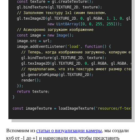
const
 texture 
=
 gl
.
createTexture
();
  gl
.
bindTexture
(
gl
.
TEXTURE_2D
,
 texture
);
// Заполняем текстуру 1x1 синим пикселем.
  gl
.
texImage2D
(
gl
.
TEXTURE_2D
,
0
,
 gl
.
RGBA
,
1
,
1
,
0
,
 gl
.
RGB
new
Uint8Array
([
0
,
0
,
255
,
255
]));
// Асинхронно загружаем изображение
const
 image 
=
new
Image
();
  image
.
src 
=
 url
;
  image
.
addEventListener
(
'load'
,
function
()
{
// Теперь, когда изображение загружено, копируем его в
    gl
.
bindTexture
(
gl
.
TEXTURE_2D
,
 texture
);
    gl
.
texImage2D
(
gl
.
TEXTURE_2D
,
0
,
 gl
.
RGBA
,
 gl
.
RGBA
,
 gl
.
U
// предполагаем, что эта текстура имеет размер степени
    gl
.
generateMipmap
(
gl
.
TEXTURE_2D
);
    render
();
});
return
 texture
;
}
const
 imageTexture 
=
 loadImageTexture
(
'resources/f-texture
Вспомним из
статьи о визуализации камеры
, мы создали
куб от -1 до +1 и нарисовали его, чтобы представить