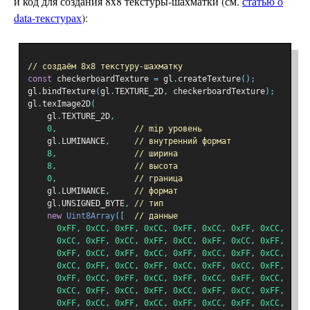
и код для создания 8x8 текстуры-шахматки (см.
статью о
data-текстурах
):
// создаём 8x8 текстуру-шахматку
const
 checkerboardTexture 
=
 gl
.
createTexture
();
gl
.
bindTexture
(
gl
.
TEXTURE_2D
,
 checkerboardTexture
);
gl
.
texImage2D
(
    gl
.
TEXTURE_2D
,
0
,
// mip уровень
    gl
.
LUMINANCE
,
// внутренний формат
8
,
// ширина
8
,
// высота
0
,
// граница
    gl
.
LUMINANCE
,
// формат
    gl
.
UNSIGNED_BYTE
,
// тип
new
Uint8Array
([
// данные
0xFF
,
0xCC
,
0xFF
,
0xCC
,
0xFF
,
0xCC
,
0xFF
,
0xCC
,
0xCC
,
0xFF
,
0xCC
,
0xFF
,
0xCC
,
0xFF
,
0xCC
,
0xFF
,
0xFF
,
0xCC
,
0xFF
,
0xCC
,
0xFF
,
0xCC
,
0xFF
,
0xCC
,
0xCC
,
0xFF
,
0xCC
,
0xFF
,
0xCC
,
0xFF
,
0xCC
,
0xFF
,
0xFF
,
0xCC
,
0xFF
,
0xCC
,
0xFF
,
0xCC
,
0xFF
,
0xCC
,
0xCC
,
0xFF
,
0xCC
,
0xFF
,
0xCC
,
0xFF
,
0xCC
,
0xFF
,
0xFF
,
0xCC
,
0xFF
,
0xCC
,
0xFF
,
0xCC
,
0xFF
,
0xCC
,