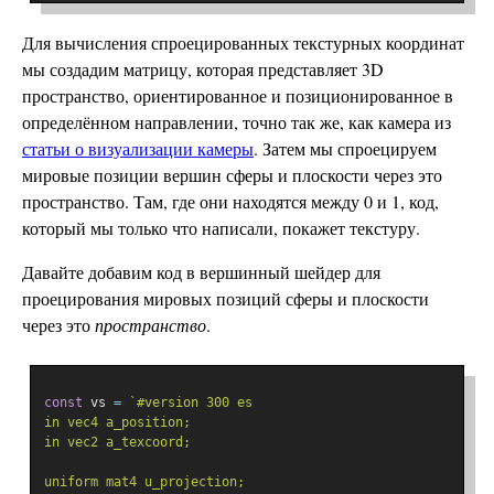
Для вычисления спроецированных текстурных координат
мы создадим матрицу, которая представляет 3D
пространство, ориентированное и позиционированное в
определённом направлении, точно так же, как камера из
статьи о визуализации камеры
. Затем мы спроецируем
мировые позиции вершин сферы и плоскости через это
пространство. Там, где они находятся между 0 и 1, код,
который мы только что написали, покажет текстуру.
Давайте добавим код в вершинный шейдер для
проецирования мировых позиций сферы и плоскости
через это
пространство
.
const
 vs 
=
`#version 300 es
in vec4 a_position;
in vec2 a_texcoord;
uniform mat4 u_projection;