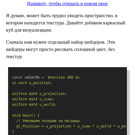
Нажмите, чтобы открыть в новом окне
Я думаю, может быть трудно увидеть пространство, в
котором находится текстура. Давайте добавим каркасный
куб для визуализации.
Сначала нам нужен отдельный набор шейдеров. Эти
шейдеры могут просто рисовать сплошной цвет, без
текстур.
const
 colorVS 
=
`#version 300 es
in vec4 a_position;
uniform mat4 u_projection;
uniform mat4 u_view;
uniform mat4 u_world;
void main() {
  // Умножаем позицию на матрицы.
  gl_Position = u_projection * u_view * u_world * a_positi
}