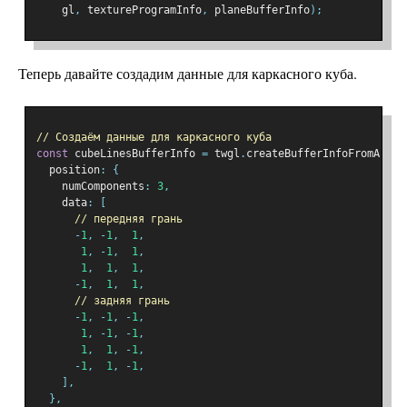
    gl
,
 textureProgramInfo
,
 planeBufferInfo
);
Теперь давайте создадим данные для каркасного куба.
// Создаём данные для каркасного куба
const
 cubeLinesBufferInfo 
=
 twgl
.
createBufferInfoFromArray
  position
:
{
    numComponents
:
3
,
    data
:
[
// передняя грань
-
1
,
-
1
,
1
,
1
,
-
1
,
1
,
1
,
1
,
1
,
-
1
,
1
,
1
,
// задняя грань
-
1
,
-
1
,
-
1
,
1
,
-
1
,
-
1
,
1
,
1
,
-
1
,
-
1
,
1
,
-
1
,
],
},