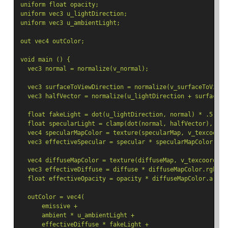
uniform float opacity;
uniform vec3 u_lightDirection;
uniform vec3 u_ambientLight;
out vec4 outColor;
void main () {
  vec3 normal = normalize(v_normal);
  vec3 surfaceToViewDirection = normalize(v_surfaceToView)
  vec3 halfVector = normalize(u_lightDirection + surfaceTo
  float fakeLight = dot(u_lightDirection, normal) * .5 + .
  float specularLight = clamp(dot(normal, halfVector), 0.0
  vec4 specularMapColor = texture(specularMap, v_texcoord)
  vec3 effectiveSpecular = specular * specularMapColor.rgb
  vec4 diffuseMapColor = texture(diffuseMap, v_texcoord);
  vec3 effectiveDiffuse = diffuse * diffuseMapColor.rgb * 
  float effectiveOpacity = opacity * diffuseMapColor.a * v
  outColor = vec4(
      emissive +
      ambient * u_ambientLight +
      effectiveDiffuse * fakeLight +