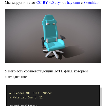
Мы загрузили этот
CC-BY 4.0
стул
от
haytonm
с
Sketchfab
У него есть соответствующий .MTL файл, который
выглядит так:
# Blender MTL File: 'None'
# Material Count: 11
newmtl D1blinn1SG