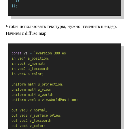
};
});
Чтобы использовать текстуры, нужно изменить шейдер.
Начнём с diffuse map.
const
 vs 
=
`#version 300 es
in vec4 a_position;
in vec3 a_normal;
in vec2 a_texcoord;
in vec4 a_color;
uniform mat4 u_projection;
uniform mat4 u_view;
uniform mat4 u_world;
uniform vec3 u_viewWorldPosition;
out vec3 v_normal;
out vec3 v_surfaceToView;
out vec2 v_texcoord;
out vec4 v_color;