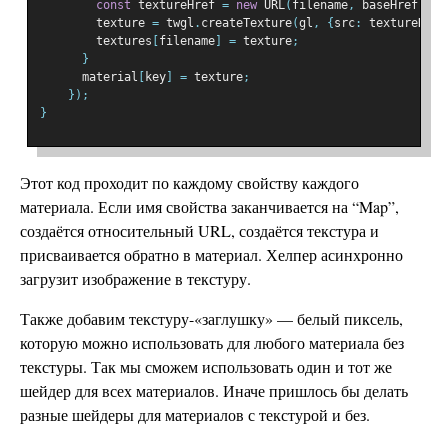
const
 textureHref 
=
new
 URL
(
filename
,
 baseHref
).
hr
        texture 
=
 twgl
.
createTexture
(
gl
,
{
src
:
 textureHref
        textures
[
filename
]
=
 texture
;
}
      material
[
key
]
=
 texture
;
});
}
Этот код проходит по каждому свойству каждого
материала. Если имя свойства заканчивается на “Map”,
создаётся относительный URL, создаётся текстура и
присваивается обратно в материал. Хелпер асинхронно
загрузит изображение в текстуру.
Также добавим текстуру-«заглушку» — белый пиксель,
которую можно использовать для любого материала без
текстуры. Так мы сможем использовать один и тот же
шейдер для всех материалов. Иначе пришлось бы делать
разные шейдеры для материалов с текстурой и без.