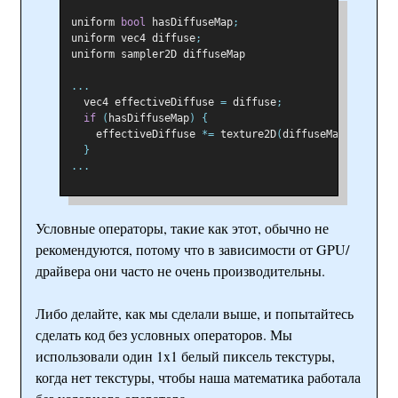
uniform 
bool
 hasDiffuseMap
;
uniform vec4 diffuse
;
uniform sampler2D diffuseMap
...
  vec4 effectiveDiffuse 
=
 diffuse
;
if
(
hasDiffuseMap
)
{
    effectiveDiffuse 
*=
 texture2D
(
diffuseMap
,
 texcoo
}
...
Условные операторы, такие как этот, обычно не
рекомендуются, потому что в зависимости от GPU/
драйвера они часто не очень производительны.
Либо делайте, как мы сделали выше, и попытайтесь
сделать код без условных операторов. Мы
использовали один 1x1 белый пиксель текстуры,
когда нет текстуры, чтобы наша математика работала