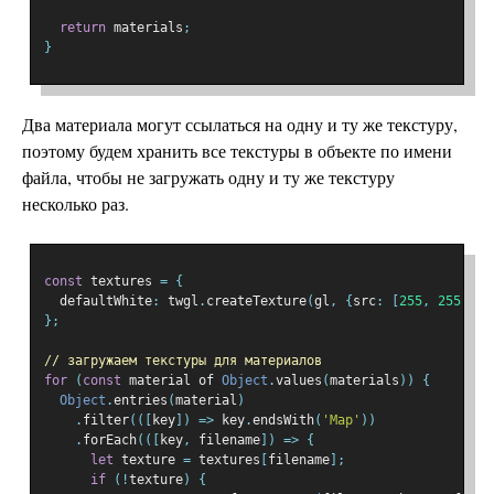
return
 materials
;
}
Два материала могут ссылаться на одну и ту же текстуру,
поэтому будем хранить все текстуры в объекте по имени
файла, чтобы не загружать одну и ту же текстуру
несколько раз.
const
 textures 
=
{
  defaultWhite
:
 twgl
.
createTexture
(
gl
,
{
src
:
[
255
,
255
,
25
};
// загружаем текстуры для материалов
for
(
const
 material of 
Object
.
values
(
materials
))
{
Object
.
entries
(
material
)
.
filter
(([
key
])
=>
 key
.
endsWith
(
'Map'
))
.
forEach
(([
key
,
 filename
])
=>
{
let
 texture 
=
 textures
[
filename
];
if
(!
texture
)
{