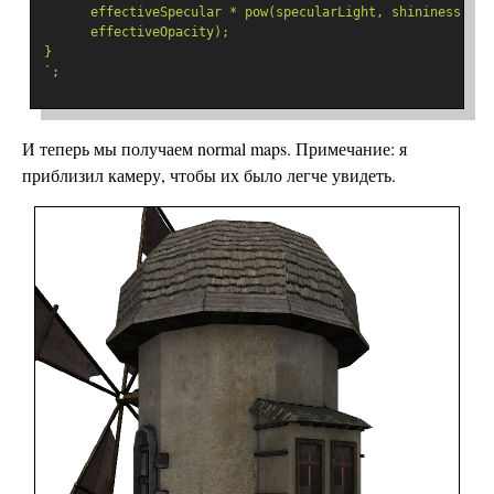
      effectiveSpecular * pow(specularLight, shininess),
      effectiveOpacity);
}
`
;
И теперь мы получаем normal maps. Примечание: я
приблизил камеру, чтобы их было легче увидеть.