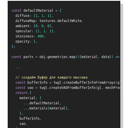
const
 defaultMaterial 
=
{
  diffuse
:
[
1
,
1
,
1
],
  diffuseMap
:
 textures
.
defaultWhite
,
  ambient
:
[
0
,
0
,
0
],
  specular
:
[
1
,
1
,
1
],
  shininess
:
400
,
  opacity
:
1
,
};
const
 parts 
=
 obj
.
geometries
.
map
(({
material
,
 data
})
=>
{
...
// создаём буфер для каждого массива
const
 bufferInfo 
=
 twgl
.
createBufferInfoFromArrays
(
gl
,
 d
const
 vao 
=
 twgl
.
createVAOFromBufferInfo
(
gl
,
 meshProgram
return
{
    material
:
{
...
defaultMaterial
,
...
materials
[
material
],
},
    bufferInfo
,
    vao
,