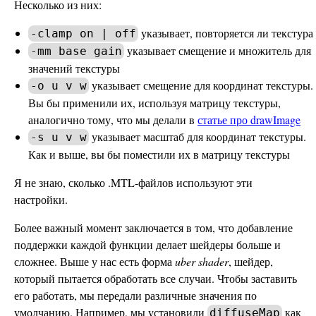
Несколько из них:
указывает, повторяется ли текстура
-clamp on | off
указывает смещение и множитель для
-mm base gain
значений текстуры
указывает смещение для координат текстуры.
-o u v w
Вы бы применили их, используя матрицу текстуры,
аналогично тому, что мы делали в
статье про drawImage
указывает масштаб для координат текстуры.
-s u v w
Как и выше, вы бы поместили их в матрицу текстуры
Я не знаю, сколько .MTL-файлов используют эти
настройки.
Более важный момент заключается в том, что добавление
поддержки каждой функции делает шейдеры больше и
сложнее. Выше у нас есть форма
uber shader
, шейдер,
который пытается обработать все случаи. Чтобы заставить
его работать, мы передали различные значения по
умолчанию. Например, мы установили
как
diffuseMap