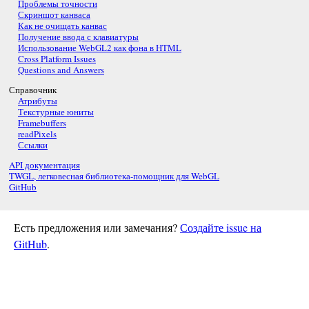
Проблемы точности
Скриншот канваса
Как не очищать канвас
Получение ввода с клавиатуры
Использование WebGL2 как фона в HTML
Cross Platform Issues
Questions and Answers
Справочник
Атрибуты
Текстурные юниты
Framebuffers
readPixels
Ссылки
API документация
TWGL, легковесная библиотека-помощник для WebGL
GitHub
Есть предложения или замечания?
Создайте issue на
GitHub
.