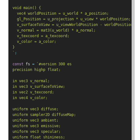
void main() {
  vec4 worldPosition = u_world * a_position;
  gl_Position = u_projection * u_view * worldPosition;
  v_surfaceToView = u_viewWorldPosition - worldPosition.xy
  v_normal = mat3(u_world) * a_normal;
  v_texcoord = a_texcoord;
  v_color = a_color;
}
`
;
const
 fs 
=
`#version 300 es
precision highp float;
in vec3 v_normal;
in vec3 v_surfaceToView;
in vec2 v_texcoord;
in vec4 v_color;
uniform vec3 diffuse;
uniform sampler2D diffuseMap;
uniform vec3 ambient;
uniform vec3 emissive;
uniform vec3 specular;
uniform float shininess;