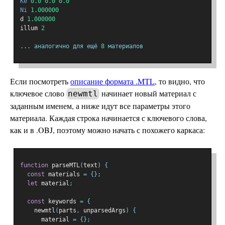
Ke
0.0
0.0
0.0
Ni
1.000000
d 
1.000000
illum 
2
...
аналогично
для
ещё
8
материалов
Если посмотреть
описание формата .MTL
, то видно, что
ключевое слово
начинает новый материал с
newmtl
заданным именем, а ниже идут все параметры этого
материала. Каждая строка начинается с ключевого слова,
как и в .OBJ, поэтому можно начать с похожего каркаса:
function
 parseMTL
(
text
)
{
const
 materials 
=
{};
let
 material
;
const
 keywords 
=
{
    newmtl
(
parts
,
 unparsedArgs
)
{
      material 
=
{};