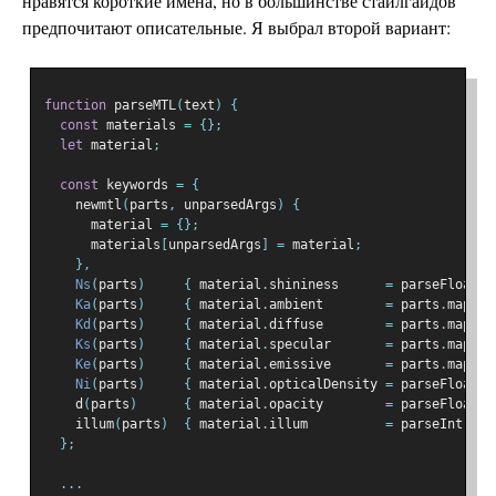
нравятся короткие имена, но в большинстве стайлгайдов
предпочитают описательные. Я выбрал второй вариант:
function
 parseMTL
(
text
)
{
const
 materials 
=
{};
let
 material
;
const
 keywords 
=
{
    newmtl
(
parts
,
 unparsedArgs
)
{
      material 
=
{};
      materials
[
unparsedArgs
]
=
 material
;
},
Ns
(
parts
)
{
 material
.
shininess      
=
 parseFloat
(
p
Ka
(
parts
)
{
 material
.
ambient        
=
 parts
.
map
(
pa
Kd
(
parts
)
{
 material
.
diffuse        
=
 parts
.
map
(
pa
Ks
(
parts
)
{
 material
.
specular       
=
 parts
.
map
(
pa
Ke
(
parts
)
{
 material
.
emissive       
=
 parts
.
map
(
pa
Ni
(
parts
)
{
 material
.
opticalDensity 
=
 parseFloat
(
p
    d
(
parts
)
{
 material
.
opacity        
=
 parseFloat
(
p
    illum
(
parts
)
{
 material
.
illum          
=
 parseInt
(
par
};
...