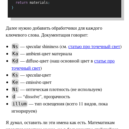
return
 materials
;
}
Далее нужно добавить обработчики для каждого
ключевого слова. Документация говорит:
— specular shininess (см.
статью про точечный свет
)
Ns
— ambient-цвет материала
Ka
— diffuse-цвет (наш основной цвет в
статье про
Kd
точечный свет
)
— specular-цвет
Ks
— emissive-цвет
Ke
— оптическая плотность (не используем)
Ni
— “dissolve”, прозрачность
d
— тип освещения (всего 11 видов, пока
illum
игнорируем)
Я думал, оставить ли эти имена как есть. Математикам