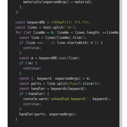
      materials
[
unparsedArgs
]
=
 material
;
},
};
const
 keywordRE 
=
/(cw*)(?: )*(.*)/
;
const
 lines 
=
 text
.
split
(
'\n'
);
for
(
let
 lineNo 
=
0
;
 lineNo 
<
 lines
.
length
;
++
lineNo
)
{
const
 line 
=
 lines
[
lineNo
].
trim
();
if
(
line 
===
''
||
 line
.
startsWith
(
'#'
))
{
continue
;
}
const
 m 
=
 keywordRE
.
exec
(
line
);
if
(!
m
)
{
continue
;
}
const
[,
 keyword
,
 unparsedArgs
]
=
 m
;
const
 parts 
=
 line
.
split
(
/\s+/
).
slice
(
1
);
const
 handler 
=
 keywords
[
keyword
];
if
(!
handler
)
{
      console
.
warn
(
'unhandled keyword:'
,
 keyword
);
continue
;
}
    handler
(
parts
,
 unparsedArgs
);
}