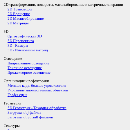
2D трансформации, повороты, масштабирование и матричные операции
2D Трансляция
2D Вращение
2D Масштабирование
2D Матрицы
3D
Ортографическая 3D
3D Перспектива
3D - Камеры
3D - Именование матриц
Освещение
Направленное освещение
Точечное освещение
Прожекторное освещение
Организация и рефакторинг
Меньше кода, больше удовольствия
Рисование множественных объектов
Графы сцен
Геометрия
3D Геометрия - Токарная обработка
Загрузка .obj файлов
Загрузка .obj с .mtl файлами
Текстуры
Текстуры