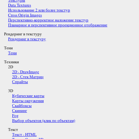
Data Textures
Использование 2 или более текстур
Cross Origin Images
Перспективно-корректное наложение текстур
Планарное и перспективное проекционное отображение
Рендеринг в текстуру
Рендеринг в текстуру
Тени
Тени
Техники
2D
2D - DrawImage
2D - Стек Матриц
Спрайты
3D
Кубические карты
Карты окружения
Скайбоксы
Скининг
Fog
Выбор объектов (клик по объектам)
Текст
Текст - HTML