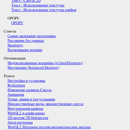
Текст - Canvas 2D
Текст - Использование текстуры
Текст - Использование текстуры глифов
GPGPU
GPGPU
Советы
Самые маленькие программы
Рисование без данных
Shadertoy
Вытягивание вершин
Оптимизация
Индексированные вершины (gl.drawElements)
Инстансинг (Instanced Drawing)
Разное
Настройка и установка
Boilerplate
Изменение размера Canvas
Анимация
Точки, линии и треугольники
Множественные виды, множественные canvas
Визуализация камеры
WebGL2 и альфа-канал
2D против 3D библиотек
Анти-паттерны
WebGL2 Матрицы против математических матриц