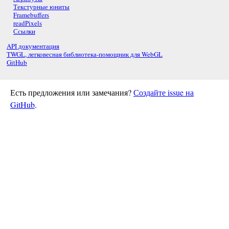
Текстурные юниты
Framebuffers
readPixels
Ссылки
API документация
TWGL, легковесная библиотека-помощник для WebGL
GitHub
Есть предложения или замечания?
Создайте issue на
GitHub
.