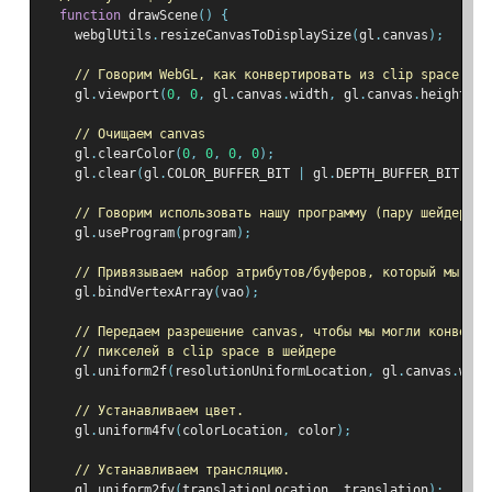
function
 drawScene
()
{
    webglUtils
.
resizeCanvasToDisplaySize
(
gl
.
canvas
);
// Говорим WebGL, как конвертировать из clip space в п
    gl
.
viewport
(
0
,
0
,
 gl
.
canvas
.
width
,
 gl
.
canvas
.
height
);
// Очищаем canvas
    gl
.
clearColor
(
0
,
0
,
0
,
0
);
    gl
.
clear
(
gl
.
COLOR_BUFFER_BIT 
|
 gl
.
DEPTH_BUFFER_BIT
);
// Говорим использовать нашу программу (пару шейдеров)
    gl
.
useProgram
(
program
);
// Привязываем набор атрибутов/буферов, который мы хот
    gl
.
bindVertexArray
(
vao
);
// Передаем разрешение canvas, чтобы мы могли конверти
// пикселей в clip space в шейдере
    gl
.
uniform2f
(
resolutionUniformLocation
,
 gl
.
canvas
.
widt
// Устанавливаем цвет.
    gl
.
uniform4fv
(
colorLocation
,
 color
);
// Устанавливаем трансляцию.
    gl
.
uniform2fv
(
translationLocation
,
 translation
);