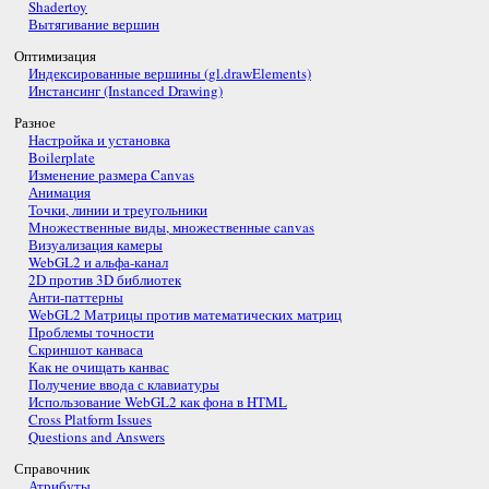
Shadertoy
Вытягивание вершин
Оптимизация
Индексированные вершины (gl.drawElements)
Инстансинг (Instanced Drawing)
Разное
Настройка и установка
Boilerplate
Изменение размера Canvas
Анимация
Точки, линии и треугольники
Множественные виды, множественные canvas
Визуализация камеры
WebGL2 и альфа-канал
2D против 3D библиотек
Анти-паттерны
WebGL2 Матрицы против математических матриц
Проблемы точности
Скриншот канваса
Как не очищать канвас
Получение ввода с клавиатуры
Использование WebGL2 как фона в HTML
Cross Platform Issues
Questions and Answers
Справочник
Атрибуты