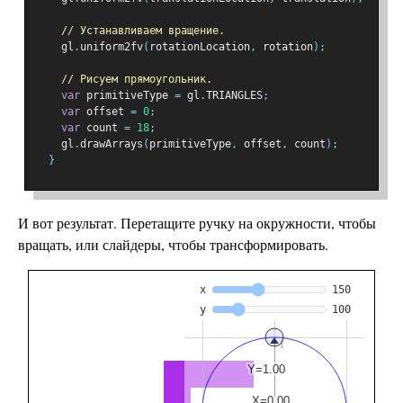
// Устанавливаем вращение.
    gl
.
uniform2fv
(
rotationLocation
,
 rotation
);
// Рисуем прямоугольник.
var
 primitiveType 
=
 gl
.
TRIANGLES
;
var
 offset 
=
0
;
var
 count 
=
18
;
    gl
.
drawArrays
(
primitiveType
,
 offset
,
 count
);
}
И вот результат. Перетащите ручку на окружности, чтобы
вращать, или слайдеры, чтобы трансформировать.