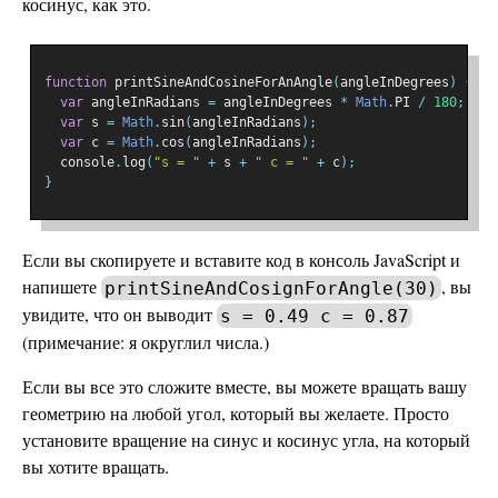
косинус, как это.
function
 printSineAndCosineForAnAngle
(
angleInDegrees
)
{
var
 angleInRadians 
=
 angleInDegrees 
*
Math
.
PI 
/
180
;
var
 s 
=
Math
.
sin
(
angleInRadians
);
var
 c 
=
Math
.
cos
(
angleInRadians
);
  console
.
log
(
"s = "
+
 s 
+
" c = "
+
 c
);
}
Если вы скопируете и вставите код в консоль JavaScript и
напишете
, вы
printSineAndCosignForAngle(30)
увидите, что он выводит
s = 0.49 c = 0.87
(примечание: я округлил числа.)
Если вы все это сложите вместе, вы можете вращать вашу
геометрию на любой угол, который вы желаете. Просто
установите вращение на синус и косинус угла, на который
вы хотите вращать.