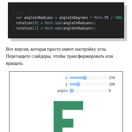
...
var
 angleInRadians 
=
 angleInDegrees 
*
Math
.
PI 
/
180
;
  rotation
[
0
]
=
Math
.
sin
(
angleInRadians
);
  rotation
[
1
]
=
Math
.
cos
(
angleInRadians
);
Вот версия, которая просто имеет настройку угла.
Перетащите слайдеры, чтобы трансформировать или
вращать.