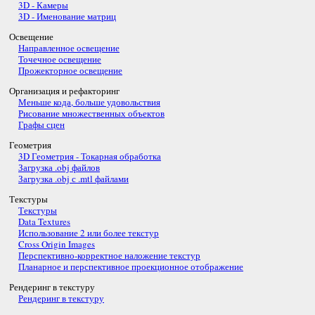
3D - Камеры
3D - Именование матриц
Освещение
Направленное освещение
Точечное освещение
Прожекторное освещение
Организация и рефакторинг
Меньше кода, больше удовольствия
Рисование множественных объектов
Графы сцен
Геометрия
3D Геометрия - Токарная обработка
Загрузка .obj файлов
Загрузка .obj с .mtl файлами
Текстуры
Текстуры
Data Textures
Использование 2 или более текстур
Cross Origin Images
Перспективно-корректное наложение текстур
Планарное и перспективное проекционное отображение
Рендеринг в текстуру
Рендеринг в текстуру