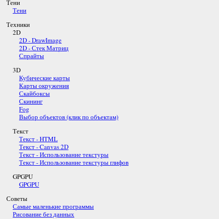
Тени
Тени
Техники
2D
2D - DrawImage
2D - Стек Матриц
Спрайты
3D
Кубические карты
Карты окружения
Скайбоксы
Скининг
Fog
Выбор объектов (клик по объектам)
Текст
Текст - HTML
Текст - Canvas 2D
Текст - Использование текстуры
Текст - Использование текстуры глифов
GPGPU
GPGPU
Советы
Самые маленькие программы
Рисование без данных