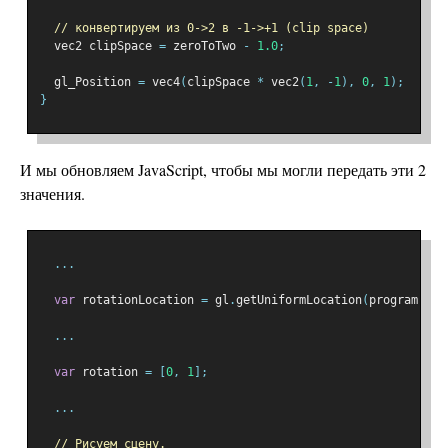
// конвертируем из 0->2 в -1->+1 (clip space)
  vec2 clipSpace 
=
 zeroToTwo 
-
1.0
;
  gl_Position 
=
 vec4
(
clipSpace 
*
 vec2
(
1
,
-
1
),
0
,
1
);
}
И мы обновляем JavaScript, чтобы мы могли передать эти 2
значения.
...
var
 rotationLocation 
=
 gl
.
getUniformLocation
(
program
,
"u
...
var
 rotation 
=
[
0
,
1
];
...
// Рисуем сцену.