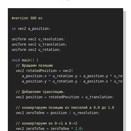
#version 300 es
in
 vec2 a_position
;
uniform vec2 u_resolution
;
uniform vec2 u_translation
;
uniform vec2 u_rotation
;
void
 main
()
{
// Вращаем позицию
  vec2 rotatedPosition 
=
 vec2
(
     a_position
.
x 
*
 u_rotation
.
y 
+
 a_position
.
y 
*
 u_rotati
     a_position
.
y 
*
 u_rotation
.
y 
-
 a_position
.
x 
*
 u_rotati
// Добавляем трансляцию.
  vec2 position 
=
 rotatedPosition 
+
 u_translation
;
// конвертируем позицию из пикселей в 0.0 до 1.0
  vec2 zeroToOne 
=
 position 
/
 u_resolution
;
// конвертируем из 0->1 в 0->2
  vec2 zeroToTwo 
=
 zeroToOne 
*
2.0
;