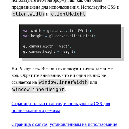
предназначена для использования. Используйте CSS и
и
.
clientWidth
clientHeight
var
 width 
=
 gl
.
canvas
.
clientWidth
;
var
 height 
=
 gl
.
canvas
.
clientHeight
;
gl
.
canvas
.
width 
=
 width
;
gl
.
canvas
.
height 
=
 height
;
Вот 9 случаев. Все они используют точно такой же
код. Обратите внимание, что ни один из них не
ссылается на
или
window.innerWidth
.
window.innerHeight
Страница только с canvas, использующая CSS для
полноэкранного режима
Страница с canvas, установленным на использование