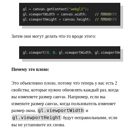
gl 
=
 canvas
.
getContext
(
"webgl2"
);
gl
.
viewportWidth 
=
 canvas
.
width
;
// ПЛОХО!!!
gl
.
viewportHeight 
=
 canvas
.
height
;
// ПЛОХО!!!
Затем они могут делать что-то вроде этого:
gl
.
viewport
(
0
,
0
,
 gl
.
viewportWidth
,
 gl
.
viewportHeigh
Почему это плохо:
Это объективно плохо, потому что теперь у вас есть 2
свойства, которые нужно обновлять каждый раз, когда
вы изменяете размер canvas. Например, если вы
измените размер canvas, когда пользователь изменяет
размер окна,
и
gl.viewportWidth
будут неправильными, если
gl.viewportHeight
вы не установите их снова.