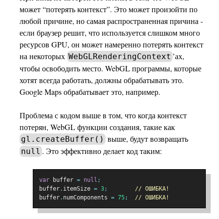
может “потерять контекст”. Это может произойти по
любой причине, но самая распространенная причина -
если браузер решит, что используется слишком много
ресурсов GPU, он может намеренно потерять контекст
на некоторых
’ах,
WebGLRenderingContext
чтобы освободить место. WebGL программы, которые
хотят всегда работать, должны обрабатывать это.
Google Maps обрабатывает это, например.
Проблема с кодом выше в том, что когда контекст
потерян, WebGL функции создания, такие как
выше, будут возвращать
gl.createBuffer()
. Это эффективно делает код таким:
null
var
 buffer 
=
null
;
buffer
.
itemSize 
=
3
;
// ОШИБКА!
buffer
.
numComponents 
=
75
;
// ОШИБКА!