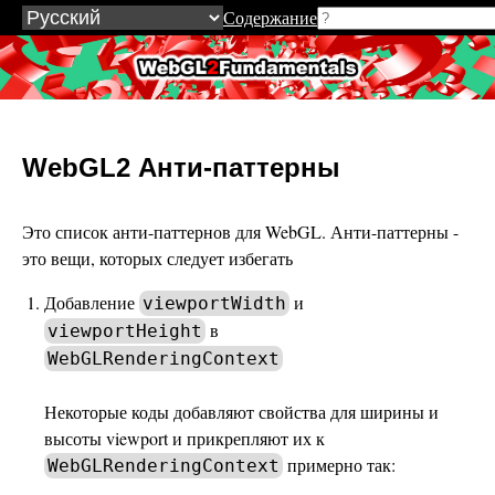
Содержание
WebGL2Fundamentals.org
WebGL2 Анти-паттерны
Это список анти-паттернов для WebGL. Анти-паттерны -
это вещи, которых следует избегать
Добавление
и
viewportWidth
в
viewportHeight
WebGLRenderingContext
Некоторые коды добавляют свойства для ширины и
высоты viewport и прикрепляют их к
примерно так:
WebGLRenderingContext