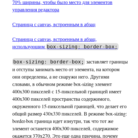
70% ширины, чтобы было место для элементов
управления редактора
Страница с canvas, встроенным в абзац
Страница с canvas, встроенным в абзац,
использующим
box-sizing: border-box;
заставляет границы
box-sizing: border-box;
и отступы занимать место от элемента, на котором
они определены, а не снаружи него. Другими
словами, в обычном режиме box-sizing элемент
400x300 пикселей с 15-пиксельной границей имеет
400x300 пикселей пространства содержимого,
окруженного 15-пиксельной границей, что делает его
общий размер 430x330 пикселей. В режиме box-sizing:
border-box граница идет изнутри, так что тот же
элемент останется 400x300 пикселей, содержимое
окажется 370x270. Это еще одна причина, почему