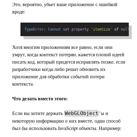
Это, вероятно, убьет ваше приложение с ошибкой
вроде:
TypeError
:
Cannot
set
property
'itemSize'
 of 
null
Хотя многим приложениям все равно, если они
умрут, когда контекст потерян, кажется плохой идеей
писать код, который придется исправлять позже, если
разработчики когда-либо решат обновить их
приложение для обработки событий потери
контекста.
Что делать вместо этого:
Если вы хотите держать
’ы и
WebGLObject
некоторую информацию о них вместе, один способ
был бы использовать JavaScript объекты. Например: