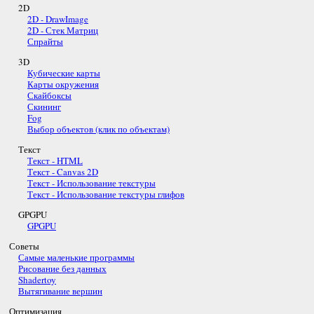
2D
2D - DrawImage
2D - Стек Матриц
Спрайты
3D
Кубические карты
Карты окружения
Скайбоксы
Скининг
Fog
Выбор объектов (клик по объектам)
Текст
Текст - HTML
Текст - Canvas 2D
Текст - Использование текстуры
Текст - Использование текстуры глифов
GPGPU
GPGPU
Советы
Самые маленькие программы
Рисование без данных
Shadertoy
Вытягивание вершин
Оптимизация