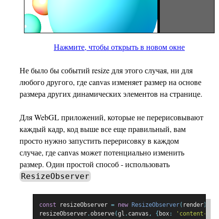
Нажмите, чтобы открыть в новом окне
Не было бы событий resize для этого случая, ни для
любого другого, где canvas изменяет размер на основе
размера других динамических элементов на странице.
Для WebGL приложений, которые не перерисовывают
каждый кадр, код выше все еще правильный, вам
просто нужно запустить перерисовку в каждом
случае, где canvas может потенциально изменить
размер. Один простой способ - использовать
ResizeObserver
const
 resizeObserver 
=
new
ResizeObserver
(
render
);
resizeObserver
.
observe
(
gl
.
canvas
,
{
box
:
'content-box