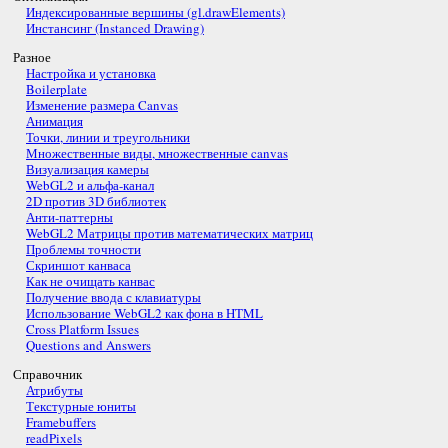
Индексированные вершины (gl.drawElements)
Инстансинг (Instanced Drawing)
Разное
Настройка и установка
Boilerplate
Изменение размера Canvas
Анимация
Точки, линии и треугольники
Множественные виды, множественные canvas
Визуализация камеры
WebGL2 и альфа-канал
2D против 3D библиотек
Анти-паттерны
WebGL2 Матрицы против математических матриц
Проблемы точности
Скриншот канваса
Как не очищать канвас
Получение ввода с клавиатуры
Использование WebGL2 как фона в HTML
Cross Platform Issues
Questions and Answers
Справочник
Атрибуты
Текстурные юниты
Framebuffers
readPixels