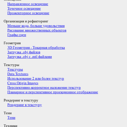
Направленное освещение
Точечное освещение
Прожекторное освещение
Организация и рефакторинг
Меньше кода, больше удовольствия
Рисование множественных объектов
Графы сцен
Геометрия
3D Геометрия - Токарная обработка
Загрузка .obj файлов
Загрузка .obj с .mtl файлами
Текстуры
Текстуры
Data Textures
Использование 2 или более текстур
Cross Origin Images
Перспективно-корректное наложение текстур
Планарное и перспективное проекционное отображение
Рендеринг в текстуру
Рендеринг в текстуру
Тени
Тени
Техники