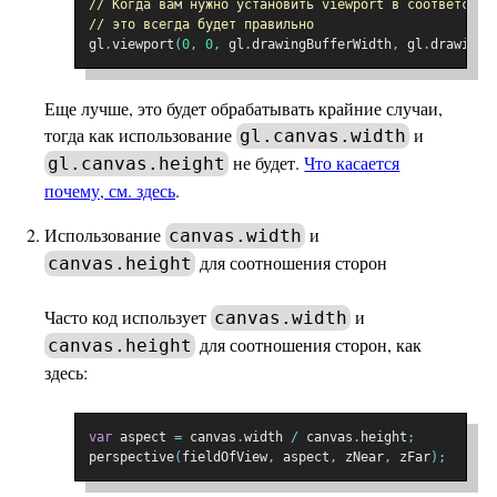
// Когда вам нужно установить viewport в соответстви
// это всегда будет правильно
gl
.
viewport
(
0
,
0
,
 gl
.
drawingBufferWidth
,
 gl
.
drawingB
Еще лучше, это будет обрабатывать крайние случаи,
тогда как использование
и
gl.canvas.width
не будет.
Что касается
gl.canvas.height
почему, см. здесь
.
Использование
и
canvas.width
для соотношения сторон
canvas.height
Часто код использует
и
canvas.width
для соотношения сторон, как
canvas.height
здесь:
var
 aspect 
=
 canvas
.
width 
/
 canvas
.
height
;
perspective
(
fieldOfView
,
 aspect
,
 zNear
,
 zFar
);