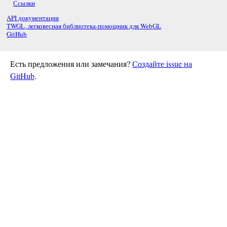
Ссылки
API документация
TWGL, легковесная библиотека-помощник для WebGL
GitHub
Есть предложения или замечания?
Создайте issue на
GitHub
.