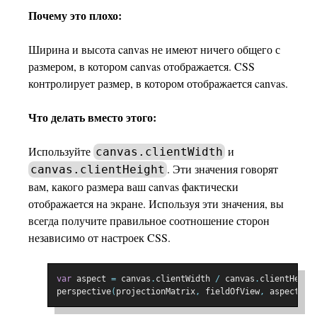
Почему это плохо:
Ширина и высота canvas не имеют ничего общего с
размером, в котором canvas отображается. CSS
контролирует размер, в котором отображается canvas.
Что делать вместо этого:
Используйте
и
canvas.clientWidth
. Эти значения говорят
canvas.clientHeight
вам, какого размера ваш canvas фактически
отображается на экране. Используя эти значения, вы
всегда получите правильное соотношение сторон
независимо от настроек CSS.
var
 aspect 
=
 canvas
.
clientWidth 
/
 canvas
.
clientHeigh
perspective
(
projectionMatrix
,
 fieldOfView
,
 aspect
,
 z