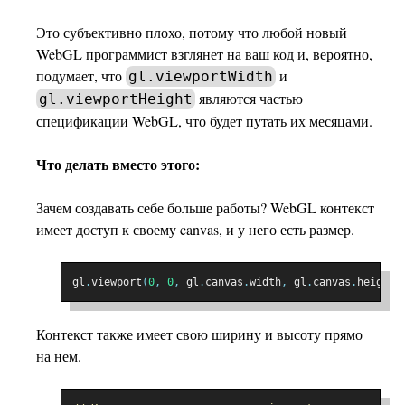
Это субъективно плохо, потому что любой новый
WebGL программист взглянет на ваш код и, вероятно,
подумает, что
и
gl.viewportWidth
являются частью
gl.viewportHeight
спецификации WebGL, что будет путать их месяцами.
Что делать вместо этого:
Зачем создавать себе больше работы? WebGL контекст
имеет доступ к своему canvas, и у него есть размер.
gl
.
viewport
(
0
,
0
,
 gl
.
canvas
.
width
,
 gl
.
canvas
.
height
)
Контекст также имеет свою ширину и высоту прямо
на нем.