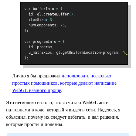
var
 bufferInfo 
=
{
  id
:
 gl
.
createBuffer
(),
  itemSize
:
3
,
  numComponents
:
75
,
};
var
 programInfo 
=
{
  id
:
 program
,
  u_matrixLoc
:
 gl
.
getUniformLocation
(
program
,
"u_mat
};
Лично я бы предложил
использовать несколько
простых помощников, которые делают написание
WebGL намного проще
.
Это несколько из того, что я считаю WebGL анти-
паттернами в коде, который я видел в сети. Надеюсь, я
объяснил, почему их следует избегать, и дал решения,
которые просты и полезны.