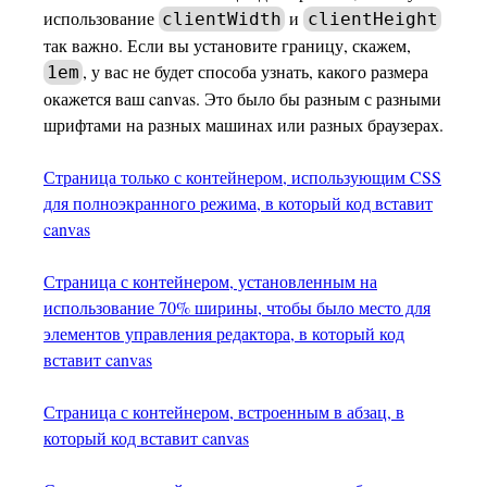
использование
и
clientWidth
clientHeight
так важно. Если вы установите границу, скажем,
, у вас не будет способа узнать, какого размера
1em
окажется ваш canvas. Это было бы разным с разными
шрифтами на разных машинах или разных браузерах.
Страница только с контейнером, использующим CSS
для полноэкранного режима, в который код вставит
canvas
Страница с контейнером, установленным на
использование 70% ширины, чтобы было место для
элементов управления редактора, в который код
вставит canvas
Страница с контейнером, встроенным в абзац, в
который код вставит canvas