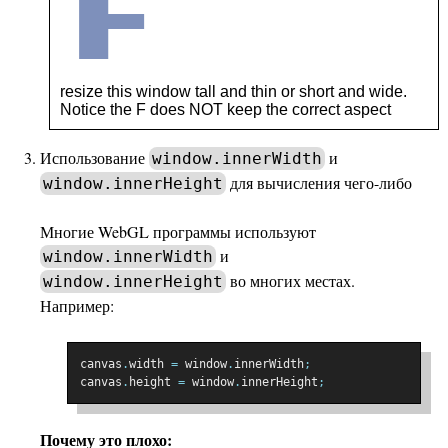
Использование
и
window.innerWidth
для вычисления чего-либо
window.innerHeight
Многие WebGL программы используют
и
window.innerWidth
во многих местах.
window.innerHeight
Например:
canvas
.
width 
=
 window
.
innerWidth
;
canvas
.
height 
=
 window
.
innerHeight
;
Почему это плохо: