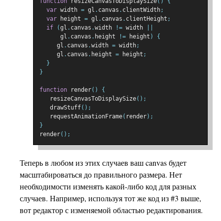
function
 resizeCanvasToDisplaySize
()
{
var
 width 
=
 gl
.
canvas
.
clientWidth
;
var
 height 
=
 gl
.
canvas
.
clientHeight
;
if
(
gl
.
canvas
.
width 
!=
 width 
||
      gl
.
canvas
.
height 
!=
 height
)
{
     gl
.
canvas
.
width 
=
 width
;
     gl
.
canvas
.
height 
=
 height
;
}
}
function
 render
()
{
   resizeCanvasToDisplaySize
();
   drawStuff
();
   requestAnimationFrame
(
render
);
}
render
();
Теперь в любом из этих случаев ваш canvas будет
масштабироваться до правильного размера. Нет
необходимости изменять какой-либо код для разных
случаев. Например, используя тот же код из #3 выше,
вот редактор с изменяемой областью редактирования.