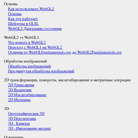
Основы
Как использовать WebGL2
Основы
Как это работает
Шейдеры и GLSL
WebGL2 Диаграмма состояния
WebGL2 vs WebGL1
Что нового в WebGL2
Переход с WebGL1 на WebGL2
Отличия от WebGLFundamentals.org до WebGL2Fundamentals.org
Обработка изображений
Обработка изображений
Продвинутая обработка изображений
2D трансформации, повороты, масштабирование и матричные операции
2D Трансляция
2D Вращение
2D Масштабирование
2D Матрицы
3D
Ортографическая 3D
3D Перспектива
3D - Камеры
3D - Именование матриц
Освещение