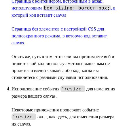
Страница с контейнером, встроенным в абзац,
использующим
, в
box-sizing: border-box;
который код вставит canvas
Страница без элементов с настройкой CSS для
полноэкранного режима, в которую код вставит
canvas
Опять же, суть в том, что если вы принимаете веб и
пишете свой код, используя методы выше, вам не
придется изменять какой-либо код, когда вы
столкнетесь с разными случаями использования.
Использование события
для изменения
'resize'
размера вашего canvas.
Некоторые приложения проверяют событие
окна, как здесь, для изменения размера
'resize'
их canvas.