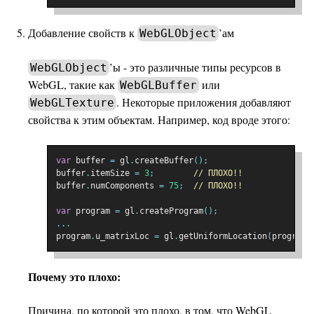
Добавление свойств к
’ам
WebGLObject
’ы - это различные типы ресурсов в
WebGLObject
WebGL, такие как
или
WebGLBuffer
. Некоторые приложения добавляют
WebGLTexture
свойства к этим объектам. Например, код вроде этого:
var
 buffer 
=
 gl
.
createBuffer
();
buffer
.
itemSize 
=
3
;
// ПЛОХО!!
buffer
.
numComponents 
=
75
;
// ПЛОХО!!
var
 program 
=
 gl
.
createProgram
();
...
program
.
u_matrixLoc 
=
 gl
.
getUniformLocation
(
program
,
Почему это плохо:
Причина, по которой это плохо, в том, что WebGL