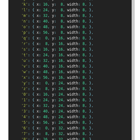
'k'
:
{
 x
:
16
,
 y
:
8
,
 width
:
8
,
},
'l'
:
{
 x
:
24
,
 y
:
8
,
 width
:
8
,
},
'm'
:
{
 x
:
32
,
 y
:
8
,
 width
:
8
,
},
'n'
:
{
 x
:
40
,
 y
:
8
,
 width
:
8
,
},
'o'
:
{
 x
:
48
,
 y
:
8
,
 width
:
8
,
},
'p'
:
{
 x
:
56
,
 y
:
8
,
 width
:
8
,
},
'q'
:
{
 x
:
0
,
 y
:
16
,
 width
:
8
,
},
'r'
:
{
 x
:
8
,
 y
:
16
,
 width
:
8
,
},
's'
:
{
 x
:
16
,
 y
:
16
,
 width
:
8
,
},
't'
:
{
 x
:
24
,
 y
:
16
,
 width
:
8
,
},
'u'
:
{
 x
:
32
,
 y
:
16
,
 width
:
8
,
},
'v'
:
{
 x
:
40
,
 y
:
16
,
 width
:
8
,
},
'w'
:
{
 x
:
48
,
 y
:
16
,
 width
:
8
,
},
'x'
:
{
 x
:
56
,
 y
:
16
,
 width
:
8
,
},
'y'
:
{
 x
:
0
,
 y
:
24
,
 width
:
8
,
},
'z'
:
{
 x
:
8
,
 y
:
24
,
 width
:
8
,
},
'0'
:
{
 x
:
16
,
 y
:
24
,
 width
:
8
,
},
'1'
:
{
 x
:
24
,
 y
:
24
,
 width
:
8
,
},
'2'
:
{
 x
:
32
,
 y
:
24
,
 width
:
8
,
},
'3'
:
{
 x
:
40
,
 y
:
24
,
 width
:
8
,
},
'4'
:
{
 x
:
48
,
 y
:
24
,
 width
:
8
,
},
'5'
:
{
 x
:
56
,
 y
:
24
,
 width
:
8
,
},
'6'
:
{
 x
:
0
,
 y
:
32
,
 width
:
8
,
},
'7'
:
{
 x
:
8
,
 y
:
32
,
 width
:
8
,
},
'8'
:
{
 x
:
16
,
 y
:
32
,
 width
:
8
,
},