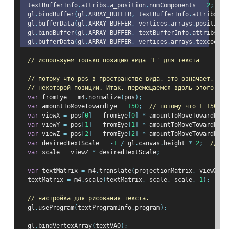
  textBufferInfo
.
attribs
.
a_position
.
numComponents 
=
2
;
  gl
.
bindBuffer
(
gl
.
ARRAY_BUFFER
,
 textBufferInfo
.
attribs
.
a_
  gl
.
bufferData
(
gl
.
ARRAY_BUFFER
,
 vertices
.
arrays
.
position
,
  gl
.
bindBuffer
(
gl
.
ARRAY_BUFFER
,
 textBufferInfo
.
attribs
.
a_
  gl
.
bufferData
(
gl
.
ARRAY_BUFFER
,
 vertices
.
arrays
.
texcoord
,
// используем только позицию вида 'F' для текста
// потому что pos в пространстве вида, это означает, что
// некоторой позиции. Итак, перемещаемся вдоль этого век
var
 fromEye 
=
 m4
.
normalize
(
pos
);
var
 amountToMoveTowardEye 
=
150
;
// потому что F 150 ед
var
 viewX 
=
 pos
[
0
]
-
 fromEye
[
0
]
*
 amountToMoveTowardEye
;
var
 viewY 
=
 pos
[
1
]
-
 fromEye
[
1
]
*
 amountToMoveTowardEye
;
var
 viewZ 
=
 pos
[
2
]
-
 fromEye
[
2
]
*
 amountToMoveTowardEye
;
var
 desiredTextScale 
=
-
1
/
 gl
.
canvas
.
height 
*
2
;
// 1x
var
 scale 
=
 viewZ 
*
 desiredTextScale
;
var
 textMatrix 
=
 m4
.
translate
(
projectionMatrix
,
 viewX
,
 v
  textMatrix 
=
 m4
.
scale
(
textMatrix
,
 scale
,
 scale
,
1
);
// настройка для рисования текста.
  gl
.
useProgram
(
textProgramInfo
.
program
);
  gl
.
bindVertexArray
(
textVAO
);