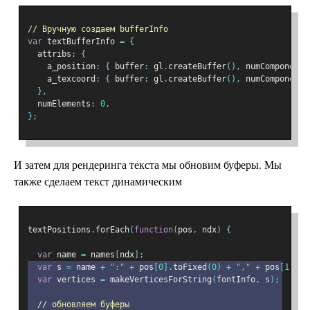
// Вручную создаем bufferInfo
var
 textBufferInfo 
=
{
  attribs
:
{
    a_position
:
{
 buffer
:
 gl
.
createBuffer
(),
 numComponents
    a_texcoord
:
{
 buffer
:
 gl
.
createBuffer
(),
 numComponents
},
  numElements
:
0
,
};
И затем для рендеринга текста мы обновим буферы. Мы
также сделаем текст динамическим
textPositions
.
forEach
(
function
(
pos
,
 ndx
)
{
var
 name 
=
 names
[
ndx
];
var
 s 
=
 name 
+
":"
+
 pos
[
0
].
toFixed
(
0
)
+
","
+
 pos
[
1
].
to
var
 vertices 
=
 makeVerticesForString
(
fontInfo
,
 s
);
// обновляем буферы