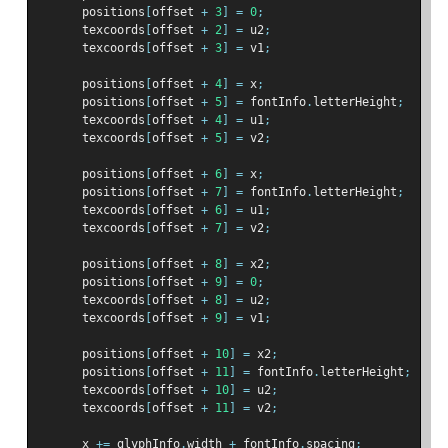
      positions
[
offset 
+
3
]
=
0
;
      texcoords
[
offset 
+
2
]
=
 u2
;
      texcoords
[
offset 
+
3
]
=
 v1
;
      positions
[
offset 
+
4
]
=
 x
;
      positions
[
offset 
+
5
]
=
 fontInfo
.
letterHeight
;
      texcoords
[
offset 
+
4
]
=
 u1
;
      texcoords
[
offset 
+
5
]
=
 v2
;
      positions
[
offset 
+
6
]
=
 x
;
      positions
[
offset 
+
7
]
=
 fontInfo
.
letterHeight
;
      texcoords
[
offset 
+
6
]
=
 u1
;
      texcoords
[
offset 
+
7
]
=
 v2
;
      positions
[
offset 
+
8
]
=
 x2
;
      positions
[
offset 
+
9
]
=
0
;
      texcoords
[
offset 
+
8
]
=
 u2
;
      texcoords
[
offset 
+
9
]
=
 v1
;
      positions
[
offset 
+
10
]
=
 x2
;
      positions
[
offset 
+
11
]
=
 fontInfo
.
letterHeight
;
      texcoords
[
offset 
+
10
]
=
 u2
;
      texcoords
[
offset 
+
11
]
=
 v2
;
      x 
+=
 glyphInfo
.
width 
+
 fontInfo
.
spacing
;