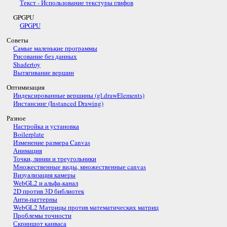
Текст - Использование текстуры глифов
GPGPU
GPGPU
Советы
Самые маленькие программы
Рисование без данных
Shadertoy
Вытягивание вершин
Оптимизация
Индексированные вершины (gl.drawElements)
Инстансинг (Instanced Drawing)
Разное
Настройка и установка
Boilerplate
Изменение размера Canvas
Анимация
Точки, линии и треугольники
Множественные виды, множественные canvas
Визуализация камеры
WebGL2 и альфа-канал
2D против 3D библиотек
Анти-паттерны
WebGL2 Матрицы против математических матриц
Проблемы точности
Скриншот канваса