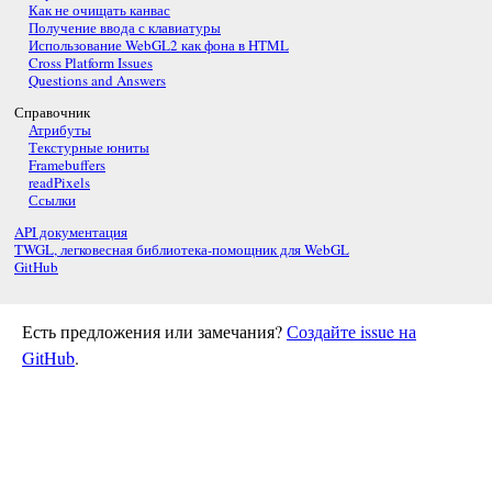
Как не очищать канвас
Получение ввода с клавиатуры
Использование WebGL2 как фона в HTML
Cross Platform Issues
Questions and Answers
Справочник
Атрибуты
Текстурные юниты
Framebuffers
readPixels
Ссылки
API документация
TWGL, легковесная библиотека-помощник для WebGL
GitHub
Есть предложения или замечания?
Создайте issue на
GitHub
.