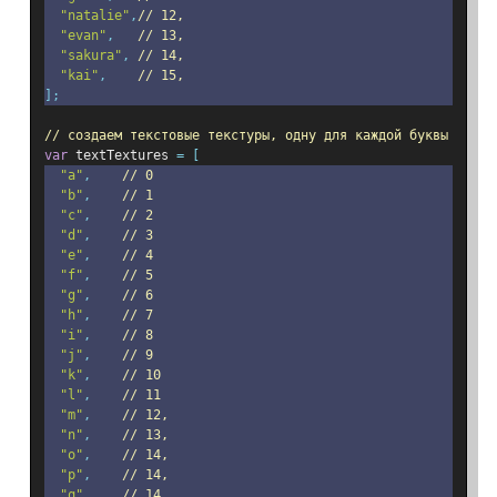
"natalie"
,
// 12,
"evan"
,
// 13,
"sakura"
,
// 14,
"kai"
,
// 15,
];
// создаем текстовые текстуры, одну для каждой буквы
var
 textTextures 
=
[
"a"
,
// 0
"b"
,
// 1
"c"
,
// 2
"d"
,
// 3
"e"
,
// 4
"f"
,
// 5
"g"
,
// 6
"h"
,
// 7
"i"
,
// 8
"j"
,
// 9
"k"
,
// 10
"l"
,
// 11
"m"
,
// 12,
"n"
,
// 13,
"o"
,
// 14,
"p"
,
// 14,
"q"
,
// 14,