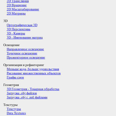
2D Трансляция
2D Вращение
2D Масштабирование
2D Матрицы
3D
Ортографическая 3D
3D Перспектива
3D - Камеры
3D - Именование матриц
Освещение
Направленное освещение
Точечное освещение
Прожекторное освещение
Организация и рефакторинг
Меньше кода, больше удовольствия
Рисование множественных объектов
Графы сцен
Геометрия
3D Геометрия - Токарная обработка
Загрузка .obj файлов
Загрузка .obj с .mtl файлами
Текстуры
Текстуры
Data Textures