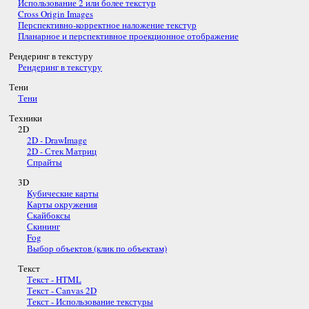
Использование 2 или более текстур
Cross Origin Images
Перспективно-корректное наложение текстур
Планарное и перспективное проекционное отображение
Рендеринг в текстуру
Рендеринг в текстуру
Тени
Тени
Техники
2D
2D - DrawImage
2D - Стек Матриц
Спрайты
3D
Кубические карты
Карты окружения
Скайбоксы
Скининг
Fog
Выбор объектов (клик по объектам)
Текст
Текст - HTML
Текст - Canvas 2D
Текст - Использование текстуры