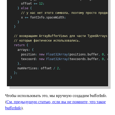
      offset 
+=
12
;
}
else
{
// у нас нет этого символа, поэтому просто продвигае
      x 
+=
 fontInfo
.
spaceWidth
;
}
}
// возвращаем ArrayBufferViews для части TypedArrays
// которые фактически использовались.
return
{
    arrays
:
{
      position
:
new
Float32Array
(
positions
.
buffer
,
0
,
 offs
      texcoord
:
new
Float32Array
(
texcoords
.
buffer
,
0
,
 offs
},
    numVertices
:
 offset 
/
2
,
};
}
Чтобы использовать это, мы вручную создадим bufferInfo.
(
См. предыдущую статью, если вы не помните, что такое
bufferInfo
).