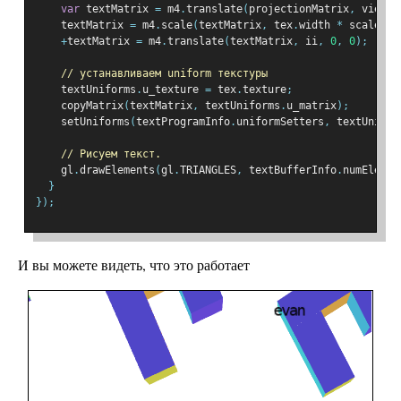
var
 textMatrix 
=
 m4
.
translate
(
projectionMatrix
,
 viewX
,
    textMatrix 
=
 m4
.
scale
(
textMatrix
,
 tex
.
width 
*
 scale
,
 t
+
textMatrix 
=
 m4
.
translate
(
textMatrix
,
 ii
,
0
,
0
);
// устанавливаем uniform текстуры
    textUniforms
.
u_texture 
=
 tex
.
texture
;
    copyMatrix
(
textMatrix
,
 textUniforms
.
u_matrix
);
    setUniforms
(
textProgramInfo
.
uniformSetters
,
 textUnifor
// Рисуем текст.
    gl
.
drawElements
(
gl
.
TRIANGLES
,
 textBufferInfo
.
numElemen
}
});
И вы можете видеть, что это работает