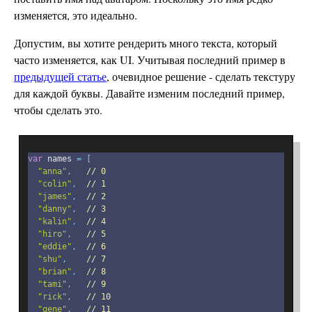
изменяется, это идеально.
Допустим, вы хотите рендерить много текста, который
часто изменяется, как UI. Учитывая последний пример в
предыдущей статье
, очевидное решение - сделать текстуру
для каждой буквы. Давайте изменим последний пример,
чтобы сделать это.
var
 names 
=
[
"anna"
,
// 0
"colin"
,
// 1
"james"
,
// 2
"danny"
,
// 3
"kalin"
,
// 4
"hiro"
,
// 5
"eddie"
,
// 6
"shu"
,
// 7
"brian"
,
// 8
"tami"
,
// 9
"rick"
,
// 10
"gene"
,
// 11