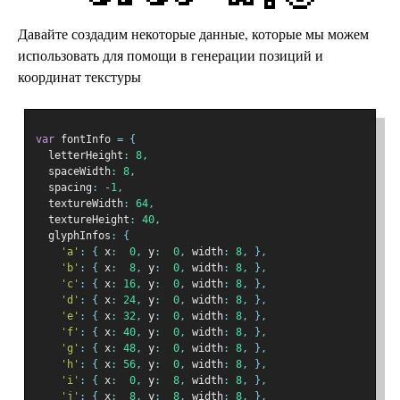
Давайте создадим некоторые данные, которые мы можем
использовать для помощи в генерации позиций и
координат текстуры
var
 fontInfo 
=
{
  letterHeight
:
8
,
  spaceWidth
:
8
,
  spacing
:
-
1
,
  textureWidth
:
64
,
  textureHeight
:
40
,
  glyphInfos
:
{
'a'
:
{
 x
:
0
,
 y
:
0
,
 width
:
8
,
},
'b'
:
{
 x
:
8
,
 y
:
0
,
 width
:
8
,
},
'c'
:
{
 x
:
16
,
 y
:
0
,
 width
:
8
,
},
'd'
:
{
 x
:
24
,
 y
:
0
,
 width
:
8
,
},
'e'
:
{
 x
:
32
,
 y
:
0
,
 width
:
8
,
},
'f'
:
{
 x
:
40
,
 y
:
0
,
 width
:
8
,
},
'g'
:
{
 x
:
48
,
 y
:
0
,
 width
:
8
,
},
'h'
:
{
 x
:
56
,
 y
:
0
,
 width
:
8
,
},
'i'
:
{
 x
:
0
,
 y
:
8
,
 width
:
8
,
},
'j'
:
{
 x
:
8
,
 y
:
8
,
 width
:
8
,
},