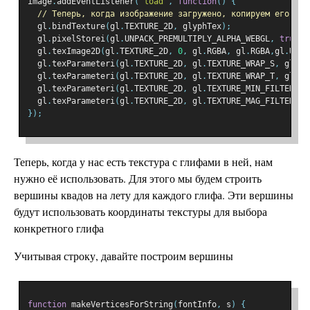
image
.
addEventListener
(
'load'
,
function
()
{
// Теперь, когда изображение загружено, копируем его в т
  gl
.
bindTexture
(
gl
.
TEXTURE_2D
,
 glyphTex
);
  gl
.
pixelStorei
(
gl
.
UNPACK_PREMULTIPLY_ALPHA_WEBGL
,
true
);
  gl
.
texImage2D
(
gl
.
TEXTURE_2D
,
0
,
 gl
.
RGBA
,
 gl
.
RGBA
,
gl
.
UNSI
  gl
.
texParameteri
(
gl
.
TEXTURE_2D
,
 gl
.
TEXTURE_WRAP_S
,
 gl
.
CL
  gl
.
texParameteri
(
gl
.
TEXTURE_2D
,
 gl
.
TEXTURE_WRAP_T
,
 gl
.
CL
  gl
.
texParameteri
(
gl
.
TEXTURE_2D
,
 gl
.
TEXTURE_MIN_FILTER
,
 g
  gl
.
texParameteri
(
gl
.
TEXTURE_2D
,
 gl
.
TEXTURE_MAG_FILTER
,
 g
});
Теперь, когда у нас есть текстура с глифами в ней, нам
нужно её использовать. Для этого мы будем строить
вершины квадов на лету для каждого глифа. Эти вершины
будут использовать координаты текстуры для выбора
конкретного глифа
Учитывая строку, давайте построим вершины
function
 makeVerticesForString
(
fontInfo
,
 s
)
{