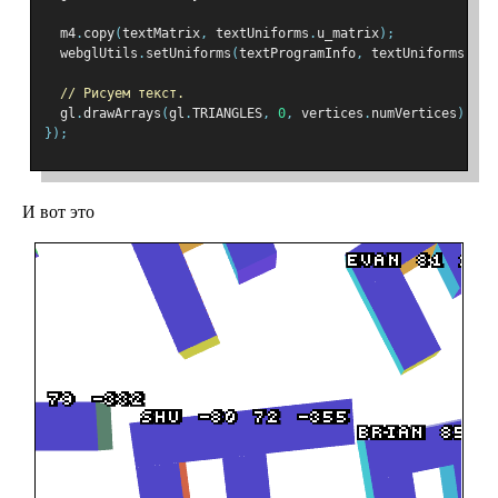
  m4
.
copy
(
textMatrix
,
 textUniforms
.
u_matrix
);
  webglUtils
.
setUniforms
(
textProgramInfo
,
 textUniforms
);
// Рисуем текст.
  gl
.
drawArrays
(
gl
.
TRIANGLES
,
0
,
 vertices
.
numVertices
);
});
И вот это