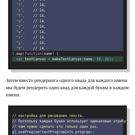
"r"
,
// 14,
"s"
,
// 14,
"t"
,
// 14,
"u"
,
// 14,
"v"
,
// 14,
"w"
,
// 14,
"x"
,
// 14,
"y"
,
// 14,
"z"
,
// 14,
].
map
(
function
(
name
)
{
var
 textCanvas 
=
 makeTextCanvas
(
name
,
10
,
26
);
Затем вместо рендеринга одного квада для каждого имени
мы будем рендерить один квад для каждой буквы в каждом
имени.
// настройка для рисования текста.
// Поскольку каждая буква использует одинаковые атрибуты и
// нам нужно сделать это только один раз.
gl
.
useProgram
(
textProgramInfo
.
program
);