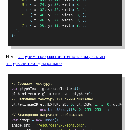
'9'
:
{
 x
:
24
,
 y
:
32
,
 width
:
8
,
},
'-'
:
{
 x
:
32
,
 y
:
32
,
 width
:
8
,
},
'*'
:
{
 x
:
40
,
 y
:
32
,
 width
:
8
,
},
'!'
:
{
 x
:
48
,
 y
:
32
,
 width
:
8
,
},
'?'
:
{
 x
:
56
,
 y
:
32
,
 width
:
8
,
},
},
};
И мы
загрузим изображение точно так же, как мы
загружали текстуры раньше
// Создаем текстуру.
var
 glyphTex 
=
 gl
.
createTexture
();
gl
.
bindTexture
(
gl
.
TEXTURE_2D
,
 glyphTex
);
// Заполняем текстуру 1x1 синим пикселем.
gl
.
texImage2D
(
gl
.
TEXTURE_2D
,
0
,
 gl
.
RGBA
,
1
,
1
,
0
,
 gl
.
RGBA
,
new
Uint8Array
([
0
,
0
,
255
,
255
]));
// Асинхронно загружаем изображение
var
 image 
=
new
Image
();
image
.
src 
=
"resources/8x8-font.png"
;