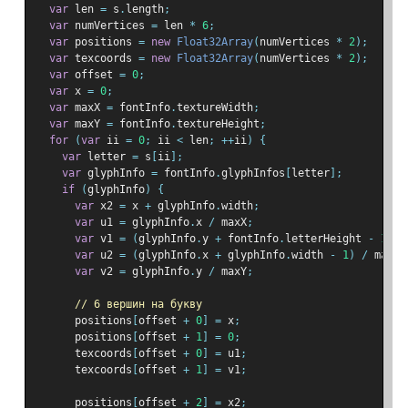
var
 len 
=
 s
.
length
;
var
 numVertices 
=
 len 
*
6
;
var
 positions 
=
new
Float32Array
(
numVertices 
*
2
);
var
 texcoords 
=
new
Float32Array
(
numVertices 
*
2
);
var
 offset 
=
0
;
var
 x 
=
0
;
var
 maxX 
=
 fontInfo
.
textureWidth
;
var
 maxY 
=
 fontInfo
.
textureHeight
;
for
(
var
 ii 
=
0
;
 ii 
<
 len
;
++
ii
)
{
var
 letter 
=
 s
[
ii
];
var
 glyphInfo 
=
 fontInfo
.
glyphInfos
[
letter
];
if
(
glyphInfo
)
{
var
 x2 
=
 x 
+
 glyphInfo
.
width
;
var
 u1 
=
 glyphInfo
.
x 
/
 maxX
;
var
 v1 
=
(
glyphInfo
.
y 
+
 fontInfo
.
letterHeight 
-
1
)
/
var
 u2 
=
(
glyphInfo
.
x 
+
 glyphInfo
.
width 
-
1
)
/
 maxX
;
var
 v2 
=
 glyphInfo
.
y 
/
 maxY
;
// 6 вершин на букву
      positions
[
offset 
+
0
]
=
 x
;
      positions
[
offset 
+
1
]
=
0
;
      texcoords
[
offset 
+
0
]
=
 u1
;
      texcoords
[
offset 
+
1
]
=
 v1
;
      positions
[
offset 
+
2
]
=
 x2
;