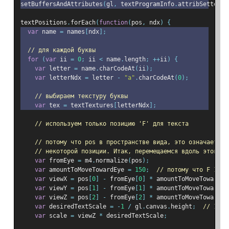
setBuffersAndAttributes
(
gl
,
 textProgramInfo
.
attribSetters
,
textPositions
.
forEach
(
function
(
pos
,
 ndx
)
{
var
 name 
=
 names
[
ndx
];
// для каждой буквы
for
(
var
 ii 
=
0
;
 ii 
<
 name
.
length
;
++
ii
)
{
var
 letter 
=
 name
.
charCodeAt
(
ii
);
var
 letterNdx 
=
 letter 
-
"a"
.
charCodeAt
(
0
);
// выбираем текстуру буквы
var
 tex 
=
 textTextures
[
letterNdx
];
// используем только позицию 'F' для текста
// потому что pos в пространстве вида, это означает, ч
// некоторой позиции. Итак, перемещаемся вдоль этого в
var
 fromEye 
=
 m4
.
normalize
(
pos
);
var
 amountToMoveTowardEye 
=
150
;
// потому что F 150 
var
 viewX 
=
 pos
[
0
]
-
 fromEye
[
0
]
*
 amountToMoveTowardEy
var
 viewY 
=
 pos
[
1
]
-
 fromEye
[
1
]
*
 amountToMoveTowardEy
var
 viewZ 
=
 pos
[
2
]
-
 fromEye
[
2
]
*
 amountToMoveTowardEy
var
 desiredTextScale 
=
-
1
/
 gl
.
canvas
.
height
;
// 1x1 
var
 scale 
=
 viewZ 
*
 desiredTextScale
;