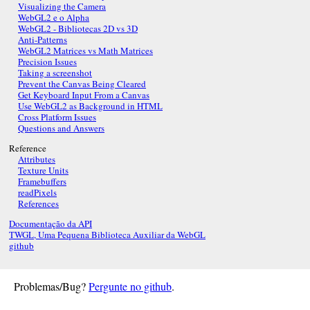
Visualizing the Camera
WebGL2 e o Alpha
WebGL2 - Bibliotecas 2D vs 3D
Anti-Patterns
WebGL2 Matrices vs Math Matrices
Precision Issues
Taking a screenshot
Prevent the Canvas Being Cleared
Get Keyboard Input From a Canvas
Use WebGL2 as Background in HTML
Cross Platform Issues
Questions and Answers
Reference
Attributes
Texture Units
Framebuffers
readPixels
References
Documentação da API
TWGL, Uma Pequena Biblioteca Auxiliar da WebGL
github
Problemas/Bug?
Pergunte no github
.