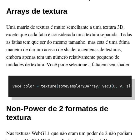
Arrays de textura
Uma matriz de textura é muito semelhante a uma textura 3D,
exceto que cada fatia é considerada uma textura separada. Todas
as fatias tem que ser do mesmo tamanho, mas esta é uma ótima
maneira de dar um acesso de shader a centenas de texturas,
embora apenas tem um número relativamente pequeno de
unidades de textura. Você pode selecione a fatia em seu shader
vec4 color 
=
 texture
(
someSampler2DArray
,
 vec3
(
u
,
 v
,
 slice
)
Non-Power de 2 formatos de
textura
Nas texturas WebGL1 que não eram um poder de 2 não podiam