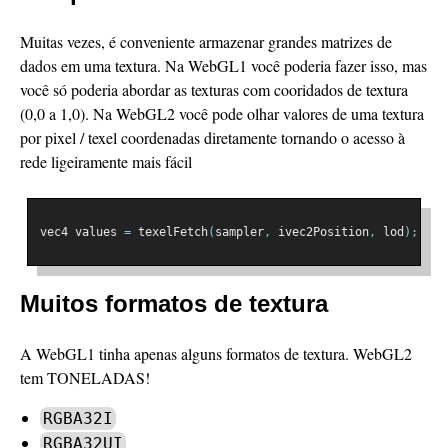
Muitas vezes, é conveniente armazenar grandes matrizes de
dados em uma textura. Na WebGL1 você poderia fazer isso, mas
você só poderia abordar as texturas com cooridados de textura
(0,0 a 1,0). Na WebGL2 você pode olhar valores de uma textura
por pixel / texel coordenadas diretamente tornando o acesso à
rede ligeiramente mais fácil
vec4 values 
=
 texelFetch
(
sampler
,
 ivec2Position
,
 lod
);
Muitos formatos de textura
A WebGL1 tinha apenas alguns formatos de textura. WebGL2
tem TONELADAS!
RGBA32I
RGBA32UI