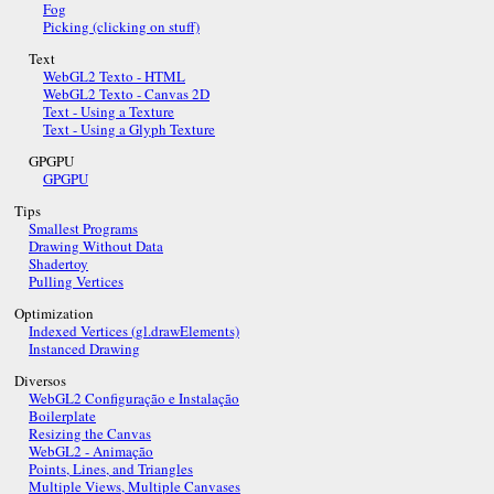
Fog
Picking (clicking on stuff)
Text
WebGL2 Texto - HTML
WebGL2 Texto - Canvas 2D
Text - Using a Texture
Text - Using a Glyph Texture
GPGPU
GPGPU
Tips
Smallest Programs
Drawing Without Data
Shadertoy
Pulling Vertices
Optimization
Indexed Vertices (gl.drawElements)
Instanced Drawing
Diversos
WebGL2 Configuração e Instalação
Boilerplate
Resizing the Canvas
WebGL2 - Animação
Points, Lines, and Triangles
Multiple Views, Multiple Canvases