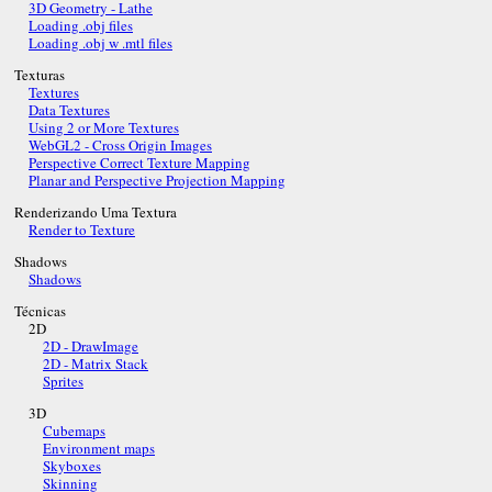
3D Geometry - Lathe
Loading .obj files
Loading .obj w .mtl files
Texturas
Textures
Data Textures
Using 2 or More Textures
WebGL2 - Cross Origin Images
Perspective Correct Texture Mapping
Planar and Perspective Projection Mapping
Renderizando Uma Textura
Render to Texture
Shadows
Shadows
Técnicas
2D
2D - DrawImage
2D - Matrix Stack
Sprites
3D
Cubemaps
Environment maps
Skyboxes
Skinning