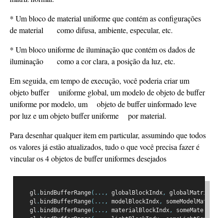
* Um bloco de material uniforme que contém as configurações
de material como difusa, ambiente, especular, etc.
* Um bloco uniforme de iluminação que contém os dados de
iluminação como a cor clara, a posição da luz, etc.
Em seguida, em tempo de execução, você poderia criar um
objeto buffer uniforme global, um modelo de objeto de buffer
uniforme por modelo, um objeto de buffer uinformado leve
por luz e um objeto buffer uniforme por material.
Para desenhar qualquer item em particular, assumindo que todos
os valores já estão atualizados, tudo o que você precisa fazer é
vincular os 4 objetos de buffer uniformes desejados
   gl
.
bindBufferRange
(...,
 globalBlockIndx
,
 globalMatrixUB
   gl
.
bindBufferRange
(...,
 modelBlockIndx
,
 someModelMatrix
   gl
.
bindBufferRange
(...,
 materialBlockIndx
,
 someMaterial