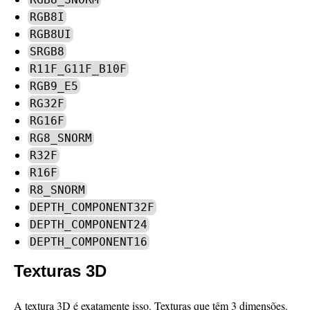
RGB8I
RGB8UI
SRGB8
R11F_G11F_B10F
RGB9_E5
RG32F
RG16F
RG8_SNORM
R32F
R16F
R8_SNORM
DEPTH_COMPONENT32F
DEPTH_COMPONENT24
DEPTH_COMPONENT16
Texturas 3D
A textura 3D é exatamente isso. Texturas que têm 3 dimensões.