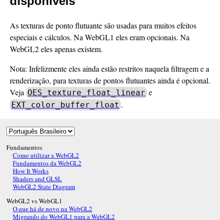
disponíveis
As texturas de ponto flutuante são usadas para muitos efeitos
especiais e cálculos. Na WebGL1 eles eram opcionais. Na
WebGL2 eles apenas existem.
Nota: Infelizmente eles ainda estão restritos naquela filtragem e a
renderização, para texturas de pontos flutuantes ainda é opcional.
Veja
e
OES_texture_float_linear
.
EXT_color_buffer_float
Fundamentos
Como utilizar a WebGL2
Fundamentos da WebGL2
How It Works
Shaders and GLSL
WebGL2 State Diagram
WebGL2 vs WebGL1
O que há de novo na WebGL2
Migrando do WebGL1 para a WebGL2