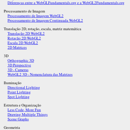
Diferenças entre a WebGLFundamentals.org e a WebGL2Fundamentals.org
Processamento de Imagem
Processamento de Imagem WebGL2
Processamento de Imagem Continuada WebGL2
Translação 2D, rotação, escala, matriz matemática
Translação 2D WebGL2
Rotação 2D WebGL2
Escala 2D WebGL2
2D Matrices
3D
Orthographic 3D
3D Perspective
3D - Cameras
WebGL2 3D - Nomenclatura das Matrizes
Iluminação
Directional Lighting
Point Lighting
Spot Lighting
Estrutura e Organização
Less Code, More Fun
Drawing Multiple Things
Scene Graphs
Geometria