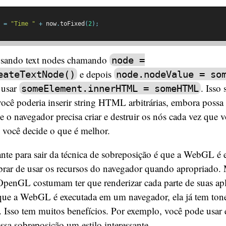
 
=
"Time "
+
 now
.
toFixed
(
2
);
sando text nodes chamando
node =
e depois
eateTextNode()
node.nodeValue = so
 usar
. Isso 
someElement.innerHTML = someHTML
você poderia inserir string HTML arbitrárias, embora poss
ue o navegador precisa criar e destruir os nós cada vez que 
 você decide o que é melhor.
nte para sair da técnica de sobreposição é que a WebGL é
rar de usar os recursos do navegador quando apropriado.
penGL costumam ter que renderizar cada parte de suas a
 que a WebGL é executada em um navegador, ela já tem ton
. Isso tem muitos benefícios. Por exemplo, você pode usar 
essa sobreposição um estilo interessante.