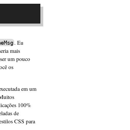
. Eu
meMsg
seria mais
a ser um pouco
você os
 executada em um
 Muitos
plicações 100%
eladas de
estilos CSS para