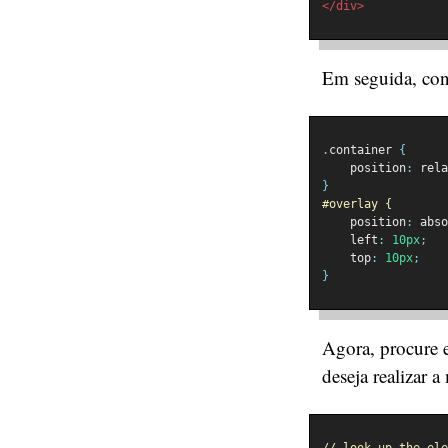
</div>
Em seguida, con
.
container 
{
    position
:
 rela
}
#overlay {
    position
:
 abso
    left
:
10px
;
    top
:
10px
;
}
Agora, procure e
deseja realizar 
// look up the ele