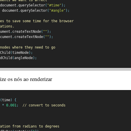
document
.
querySelector
(
"#time"
);
 document
.
querySelector
(
"#angle"
);
es to save some time for the browser
ations.
ument
.
createTextNode
(
""
);
cument
.
createTextNode
(
""
);
nodes where they need to go
Child
(
timeNode
);
dChild
(
angleNode
);
ize os nós ao renderizar
(
time
)
{
 
*
0.001
;
// convert to seconds
ation from radians to degrees