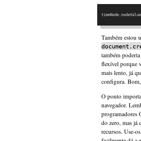
timeNode
.
nodeValue
Também estou u
document.cr
também poderia
flexível porque 
mais lento, já q
configura. Bom,
O ponto importa
navegador. Lemb
programadores O
do zero, mas já
recursos. Use-os
facilmente dá a 