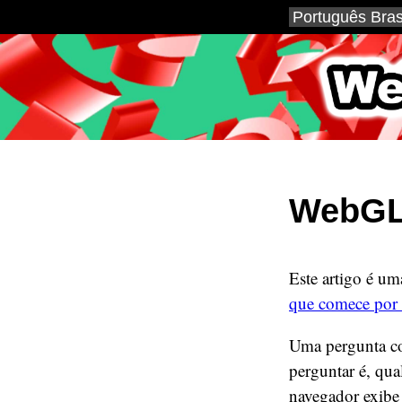
WebGL
WebGL
Este artigo é um
que comece por 
Uma pergunta co
perguntar é, qua
navegador exibe 