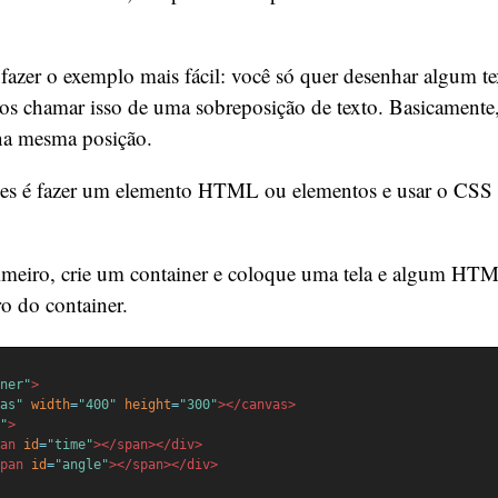
azer o exemplo mais fácil: você só quer desenhar algum te
chamar isso de uma sobreposição de texto. Basicamente, 
na mesma posição.
es é fazer um elemento HTML ou elementos e usar o CSS p
imeiro, crie um container e coloque uma tela e algum HTM
o do container.
ner"
>
as"
width
=
"400"
height
=
"300"
></canvas>
"
>
an
id
=
"time"
></span></div>
pan
id
=
"angle"
></span></div>