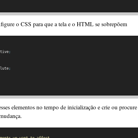
figure o CSS para que a tela e o HTML se sobrepõem
tive
;
lute
;
sses elementos no tempo de inicialização e crie ou procure
a mudança.
ments we want to affect