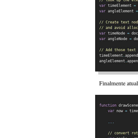
var
 timeElement 
=
 
var
 angleElement 
=
// Create text nod
// and avoid alloc
var
 timeNode 
=
 doc
var
 angleNode 
=
 do
// Add those text 
timeElement
.
append
angleElement
.
appen
Finalmente atual
function
 drawScene
var
 now 
=
 time
...
// convert rot