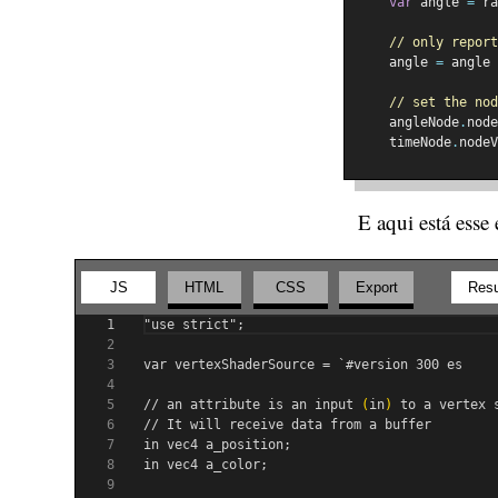
var
 angle 
=
 ra
// only report
    angle 
=
 angle 
// set the nod
    angleNode
.
node
    timeNode
.
nodeV
E aqui está esse