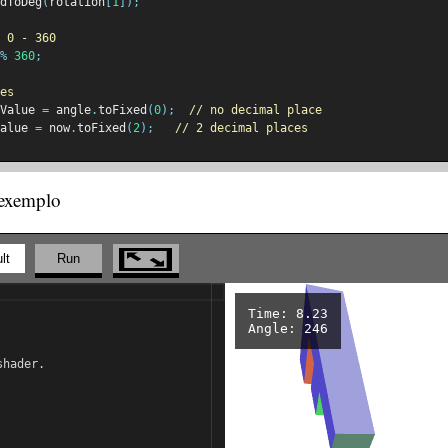
dToDeg
(
rotation
[
1
]);
 0 - 360
%
360
;
es
Value 
=
 angle
.
toFixed
(
0
);
// no decimal place
alue 
=
 now
.
toFixed
(
2
);
// 2 decimal places
 exemplo