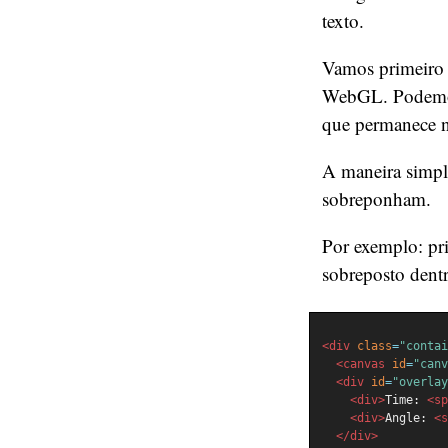
texto.
Vamos primeiro f
WebGL. Podemos 
que permanece 
A maneira simpl
sobreponham.
Por exemplo: pr
sobreposto dentr
<div
class
=
"contai
<canvas
id
=
"canv
<div
id
=
"overlay
<div>
Time: 
<sp
<div>
Angle: 
<s
</div>