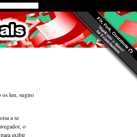
Fix, Fork, Contribute
ls.org
Thank you
for
5 contributions
davcri
 os leu, sugiro
isa a se
avegador, o
para exibir