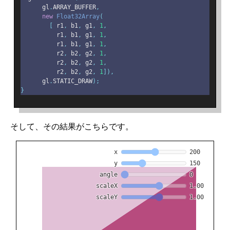
      gl
.
ARRAY_BUFFER
,
new
Float32Array
(
[
 r1
,
 b1
,
 g1
,
1
,
          r1
,
 b1
,
 g1
,
1
,
          r1
,
 b1
,
 g1
,
1
,
          r2
,
 b2
,
 g2
,
1
,
          r2
,
 b2
,
 g2
,
1
,
          r2
,
 b2
,
 g2
,
1
]),
      gl
.
STATIC_DRAW
);
}
そして、その結果がこちらです。