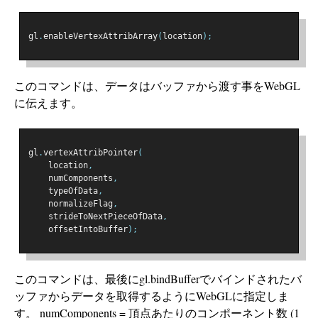
gl
.
enableVertexAttribArray
(
location
);
このコマンドは、データはバッファから渡す事をWebGL
に伝えます。
gl
.
vertexAttribPointer
(
    location
,
    numComponents
,
    typeOfData
,
    normalizeFlag
,
    strideToNextPieceOfData
,
    offsetIntoBuffer
);
このコマンドは、最後にgl.bindBufferでバインドされたバ
ッファからデータを取得するようにWebGLに指定しま
す。 numComponents = 頂点あたりのコンポーネント数 (1