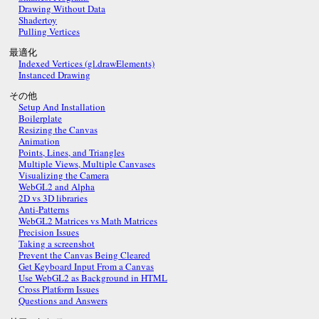
Drawing Without Data
Shadertoy
Pulling Vertices
最適化
Indexed Vertices (gl.drawElements)
Instanced Drawing
その他
Setup And Installation
Boilerplate
Resizing the Canvas
Animation
Points, Lines, and Triangles
Multiple Views, Multiple Canvases
Visualizing the Camera
WebGL2 and Alpha
2D vs 3D libraries
Anti-Patterns
WebGL2 Matrices vs Math Matrices
Precision Issues
Taking a screenshot
Prevent the Canvas Being Cleared
Get Keyboard Input From a Canvas
Use WebGL2 as Background in HTML
Cross Platform Issues
Questions and Answers