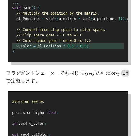
...
void
 main
()
{
// Multiply the position by the matrix.
  gl_Position 
=
 vec4
((
u_matrix 
*
 vec3
(
a_position
,
1
)).
xy
,
// Convert from clip space to color space.
// Clip space goes -1.0 to +1.0
// Color space goes from 0.0 to 1.0
  v_color 
=
 gl_Position 
*
0.5
+
0.5
;
}
フラグメントシェーダーでも同じ
varying
のv_colorを
in
で定義します。
#version 300 es
precision highp 
float
;
in
 vec4 v_color
;
out
 vec4 outColor
;