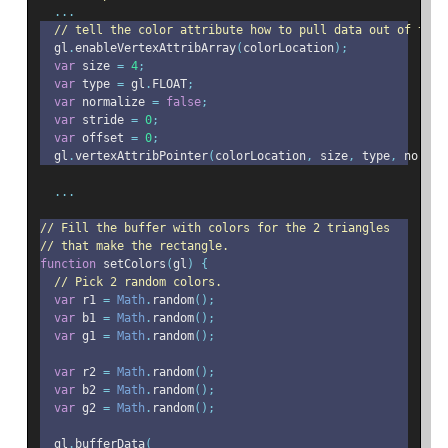
...
// tell the color attribute how to pull data out of the 
  gl
.
enableVertexAttribArray
(
colorLocation
);
var
 size 
=
4
;
var
 type 
=
 gl
.
FLOAT
;
var
 normalize 
=
false
;
var
 stride 
=
0
;
var
 offset 
=
0
;
  gl
.
vertexAttribPointer
(
colorLocation
,
 size
,
 type
,
 normal
...
// Fill the buffer with colors for the 2 triangles
// that make the rectangle.
function
 setColors
(
gl
)
{
// Pick 2 random colors.
var
 r1 
=
Math
.
random
();
var
 b1 
=
Math
.
random
();
var
 g1 
=
Math
.
random
();
var
 r2 
=
Math
.
random
();
var
 b2 
=
Math
.
random
();
var
 g2 
=
Math
.
random
();
  gl
.
bufferData
(