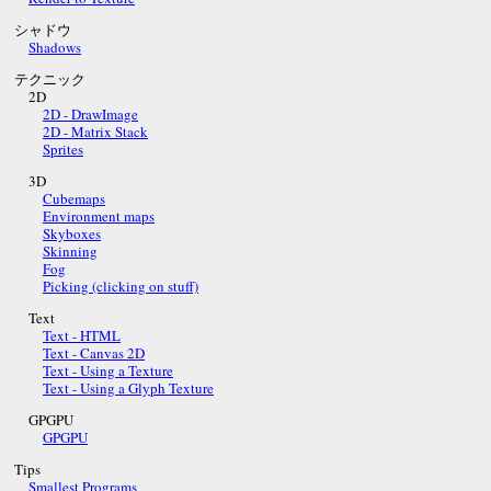
シャドウ
Shadows
テクニック
2D
2D - DrawImage
2D - Matrix Stack
Sprites
3D
Cubemaps
Environment maps
Skyboxes
Skinning
Fog
Picking (clicking on stuff)
Text
Text - HTML
Text - Canvas 2D
Text - Using a Texture
Text - Using a Glyph Texture
GPGPU
GPGPU
Tips
Smallest Programs