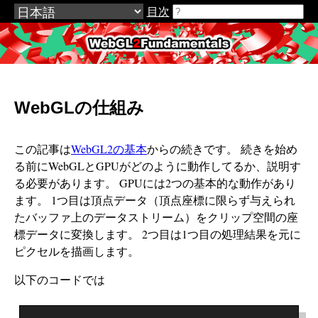
目次
WebGL2Fundamentals.org
WebGLの仕組み
この記事は
WebGL2の基本
からの続きです。 続きを始め
る前にWebGLとGPUがどのように動作してるか、説明す
る必要があります。 GPUには2つの基本的な動作があり
ます。 1つ目は頂点データ（頂点座標に限らず与えられ
たバッファ上のデータストリーム）をクリップ空間の座
標データに変換します。 2つ目は1つ目の処理結果を元に
ピクセルを描画します。
以下のコードでは