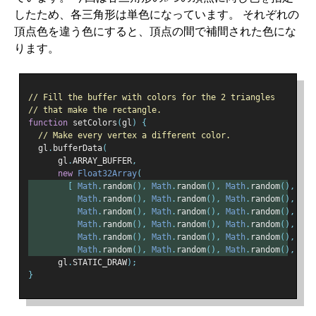
したため、各三角形は単色になっています。 それぞれの
頂点色を違う色にすると、頂点の間で補間された色にな
ります。
// Fill the buffer with colors for the 2 triangles
// that make the rectangle.
function
 setColors
(
gl
)
{
// Make every vertex a different color.
  gl
.
bufferData
(
      gl
.
ARRAY_BUFFER
,
new
Float32Array
(
[
Math
.
random
(),
Math
.
random
(),
Math
.
random
(),
1
,
Math
.
random
(),
Math
.
random
(),
Math
.
random
(),
1
,
Math
.
random
(),
Math
.
random
(),
Math
.
random
(),
1
,
Math
.
random
(),
Math
.
random
(),
Math
.
random
(),
1
,
Math
.
random
(),
Math
.
random
(),
Math
.
random
(),
1
,
Math
.
random
(),
Math
.
random
(),
Math
.
random
(),
1
])
      gl
.
STATIC_DRAW
);
}