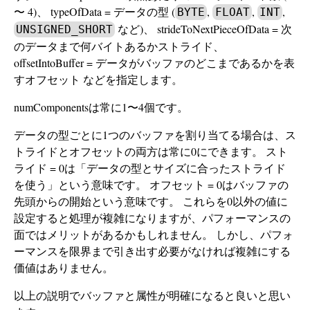
〜 4)、 typeOfData = データの型 (
,
,
,
BYTE
FLOAT
INT
など)、 strideToNextPieceOfData = 次
UNSIGNED_SHORT
のデータまで何バイトあるかストライド、
offsetIntoBuffer = データがバッファのどこまであるかを表
すオフセット などを指定します。
numComponentsは常に1〜4個です。
データの型ごとに1つのバッファを割り当てる場合は、ス
トライドとオフセットの両方は常に0にできます。 スト
ライド = 0は「データの型とサイズに合ったストライド
を使う」という意味です。 オフセット = 0はバッファの
先頭からの開始という意味です。 これらを0以外の値に
設定すると処理が複雑になりますが、パフォーマンスの
面ではメリットがあるかもしれません。 しかし、パフォ
ーマンスを限界まで引き出す必要がなければ複雑にする
価値はありません。
以上の説明でバッファと属性が明確になると良いと思い