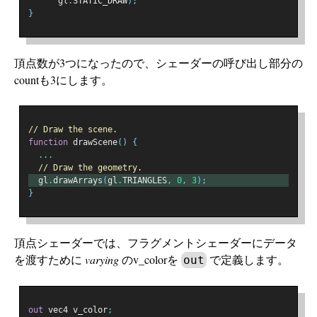
      gl
.
STATIC_DRAW
);
}
頂点数が3つになったので、シェーダーの呼び出し部分の
countも3にします。
// Draw the scene.
function
 drawScene
()
{
...
// Draw the geometry.
  gl
.
drawArrays
(
gl
.
TRIANGLES
,
0
,
3
);
}
頂点シェーダーでは、フラグメントシェーダーにデータ
を渡すために
varying
のv_colorを
で定義します。
out
out
 vec4 v_color
;