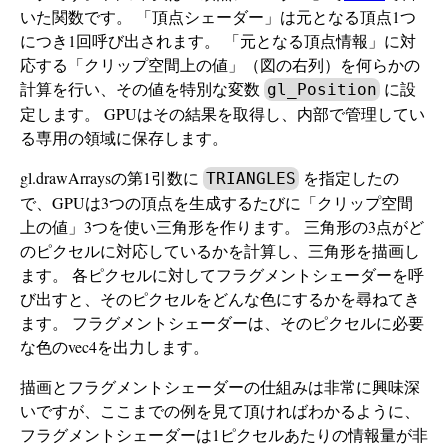
いた関数です。 「頂点シェーダー」は元となる頂点1つ
につき1回呼び出されます。 「元となる頂点情報」に対
応する「クリップ空間上の値」（図の右列）を何らかの
計算を行い、その値を特別な変数
に設
gl_Position
定します。 GPUはその結果を取得し、内部で管理してい
る専用の領域に保存します。
gl.drawArraysの第1引数に
を指定したの
TRIANGLES
で、GPUは3つの頂点を生成するたびに「クリップ空間
上の値」3つを使い三角形を作ります。 三角形の3点がど
のピクセルに対応しているかを計算し、三角形を描画し
ます。 各ピクセルに対してフラグメントシェーダーを呼
び出すと、そのピクセルをどんな色にするかを尋ねてき
ます。 フラグメントシェーダーは、そのピクセルに必要
な色のvec4を出力します。
描画とフラグメントシェーダーの仕組みは非常に興味深
いですが、ここまでの例を見て頂ければわかるように、
フラグメントシェーダーは1ピクセルあたりの情報量が非