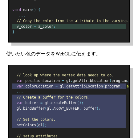
void
 main
()
{
...
// Copy the color from the attribute to the varying.
  v_color 
=
 a_color
;
}
使いたい色のデータをWebGLに伝えます。
// look up where the vertex data needs to go.
var
 positionLocation 
=
 gl
.
getAttribLocation
(
program
,
"a_
var
 colorLocation 
=
 gl
.
getAttribLocation
(
program
,
"a_col
...
// Create a buffer for the colors.
var
 buffer 
=
 gl
.
createBuffer
();
  gl
.
bindBuffer
(
gl
.
ARRAY_BUFFER
,
 buffer
);
// Set the colors.
  setColors
(
gl
);
// setup attributes