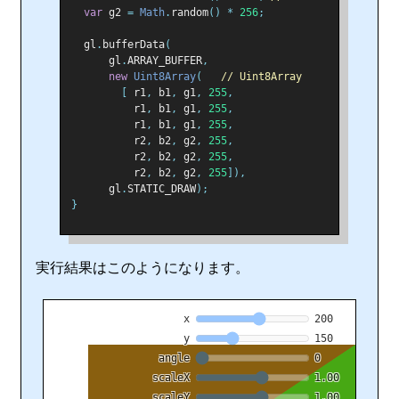
var
 g2 
=
Math
.
random
()
*
256
;
  gl
.
bufferData
(
      gl
.
ARRAY_BUFFER
,
new
Uint8Array
(
// Uint8Array
[
 r1
,
 b1
,
 g1
,
255
,
          r1
,
 b1
,
 g1
,
255
,
          r1
,
 b1
,
 g1
,
255
,
          r2
,
 b2
,
 g2
,
255
,
          r2
,
 b2
,
 g2
,
255
,
          r2
,
 b2
,
 g2
,
255
]),
      gl
.
STATIC_DRAW
);
}
実行結果はこのようになります。