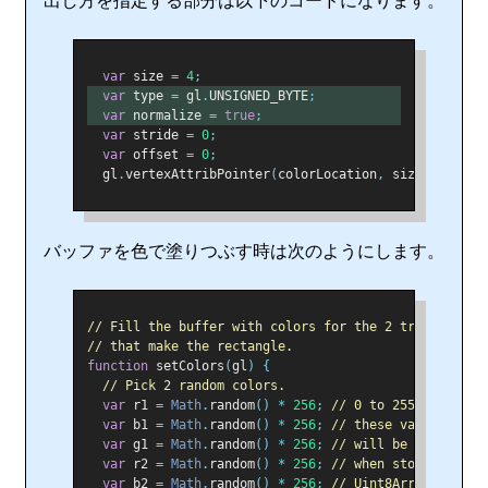
var
 size 
=
4
;
var
 type 
=
 gl
.
UNSIGNED_BYTE
;
var
 normalize 
=
true
;
var
 stride 
=
0
;
var
 offset 
=
0
;
  gl
.
vertexAttribPointer
(
colorLocation
,
 size
,
 type
,
 
バッファを色で塗りつぶす時は次のようにします。
// Fill the buffer with colors for the 2 triangles
// that make the rectangle.
function
 setColors
(
gl
)
{
// Pick 2 random colors.
var
 r1 
=
Math
.
random
()
*
256
;
// 0 to 255.99999
var
 b1 
=
Math
.
random
()
*
256
;
// these values
var
 g1 
=
Math
.
random
()
*
256
;
// will be truncated
var
 r2 
=
Math
.
random
()
*
256
;
// when stored in th
var
 b2 
=
Math
.
random
()
*
256
;
// Uint8Array