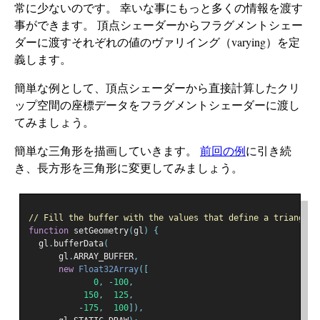
常に少ないのです。 幸いな事にもっと多くの情報を渡す
事ができます。 頂点シェーダーからフラグメントシェー
ダーに渡すそれぞれの値のヴァリイング（varying）を定
義します。
簡単な例として、頂点シェーダーから直接計算したクリ
ップ空間の座標データをフラグメントシェーダーに渡し
てみましょう。
簡単な三角形を描画していきます。
前回の例
に引き続
き、長方形を三角形に変更してみましょう。
// Fill the buffer with the values that define a triangle.
function
 setGeometry
(
gl
)
{
  gl
.
bufferData
(
      gl
.
ARRAY_BUFFER
,
new
Float32Array
([
0
,
-
100
,
150
,
125
,
-
175
,
100
]),