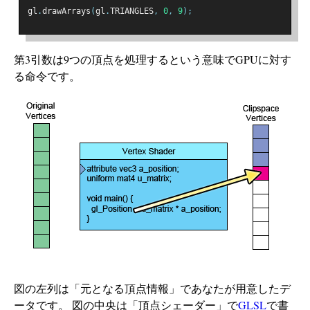
gl
.
drawArrays
(
gl
.
TRIANGLES
,
0
,
9
);
第3引数は9つの頂点を処理するという意味でGPUに対す
る命令です。
図の左列は「元となる頂点情報」であなたが用意したデ
ータです。 図の中央は「頂点シェーダー」で
GLSL
で書