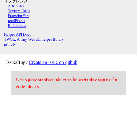
リファレンス
Attributes
Texture Units
Framebuffers
readPixels
References
Helper API Docs
TWGL, A tiny WebGL helper library
github
Issue/Bug?
Create an issue on github
.
<pre><code>
</code></pre>
Use
code goes here
for
code blocks