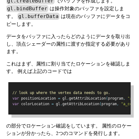
でバッファを作成します。
gl.createBuffer
は操作対象のバッファを設定しま
gl.bindBuffer
す。
は現在のバッファにデータをコ
gl.bufferData
ピーします。
データをバッファに入ったらどのようにデータを取り出
し、頂点シェーダーの属性に渡すか指定する必要があり
ます。
これはまず、属性に割り当てたロケーションを確認しま
す。 例えば上記のコードでは
// look up where the vertex data needs to go.
var
 positionLocation 
=
 gl
.
getAttribLocation
(
program
,
"a_po
var
 colorLocation 
=
 gl
.
getAttribLocation
(
program
,
"a_color
の部分でロケーション確認をしています。 属性のロケー
ションが分かったら、2つのコマンドを発行します。