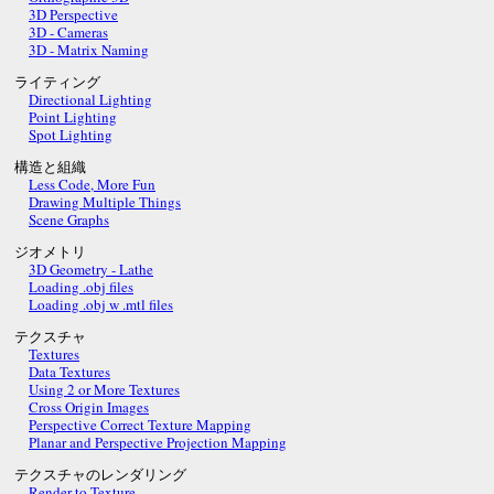
3D Perspective
3D - Cameras
3D - Matrix Naming
ライティング
Directional Lighting
Point Lighting
Spot Lighting
構造と組織
Less Code, More Fun
Drawing Multiple Things
Scene Graphs
ジオメトリ
3D Geometry - Lathe
Loading .obj files
Loading .obj w .mtl files
テクスチャ
Textures
Data Textures
Using 2 or More Textures
Cross Origin Images
Perspective Correct Texture Mapping
Planar and Perspective Projection Mapping
テクスチャのレンダリング
Render to Texture